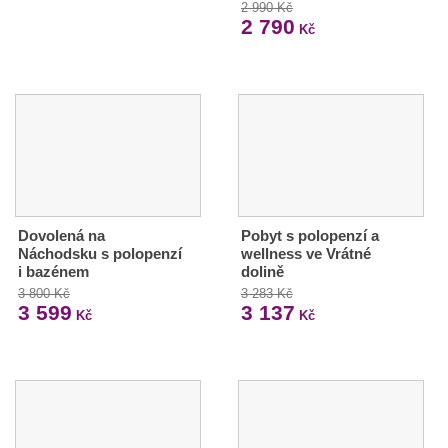
2 990 Kč
2 790
Kč
Dovolená na
Pobyt s polopenzí a
Náchodsku s polopenzí
wellness ve Vrátné
i bazénem
dolině
3 800 Kč
3 283 Kč
3 599
3 137
Kč
Kč