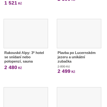
1 521
Kč
Rakouské Alpy: 3* hotel
Plavba po Lucernském
se snídaní nebo
jezeru a unikátní
polopenzí, sauna
zubačka
2 480
2 890 Kč
Kč
2 499
Kč