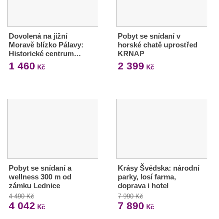
Dovolená na jižní
Pobyt se snídaní v
Moravě blízko Pálavy:
horské chatě uprostřed
Historické centrum…
KRNAP
1 460
2 399
Kč
Kč
Pobyt se snídaní a
Krásy Švédska: národní
wellness 300 m od
parky, losí farma,
zámku Lednice
doprava i hotel
4 490 Kč
7 990 Kč
4 042
7 890
Kč
Kč