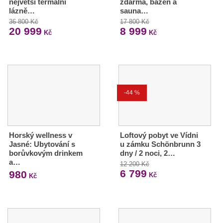
největší termální
zdarma, bazén a
lázně…
sauna…
36 800 Kč
17 800 Kč
20 999
8 999
Kč
Kč
-44 %
Horský wellness v
Loftový pobyt ve Vídni
Jasné: Ubytování s
u zámku Schönbrunn 3
borůvkovým drinkem
dny / 2 noci, 2…
a…
12 200 Kč
6 799
980
Kč
Kč