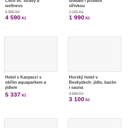
Čech vč. stravy a
snídaní i privátní
wellness
vířivkou
5 800 Kč
2 150 Kč
4 590
1 990
Kč
Kč
Hotel v Karpaczi s
Horský hotel v
obřím aquaparkem a
Beskydech: jídlo, bazén
jídlem
i sauna
5 337
3 680 Kč
Kč
3 100
Kč