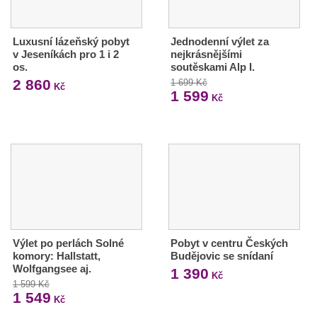
Luxusní lázeňský pobyt
Jednodenní výlet za
v Jeseníkách pro 1 i 2
nejkrásnějšími
os.
soutěskami Alp I.
2 860
1 699 Kč
Kč
1 599
Kč
Výlet po perlách Solné
Pobyt v centru Českých
komory: Hallstatt,
Budějovic se snídaní
Wolfgangsee aj.
1 390
Kč
1 599 Kč
1 549
Kč