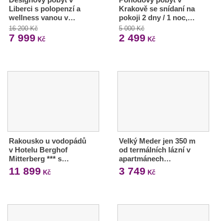
Liberci s polopenzí a
Krakově se snídaní na
wellness vanou v…
pokoji 2 dny / 1 noc,…
16 200 Kč
5 000 Kč
7 999
2 499
Kč
Kč
Rakousko u vodopádů
Velký Meder jen 350 m
v Hotelu Berghof
od termálních lázní v
Mitterberg *** s…
apartmánech…
11 899
3 749
Kč
Kč