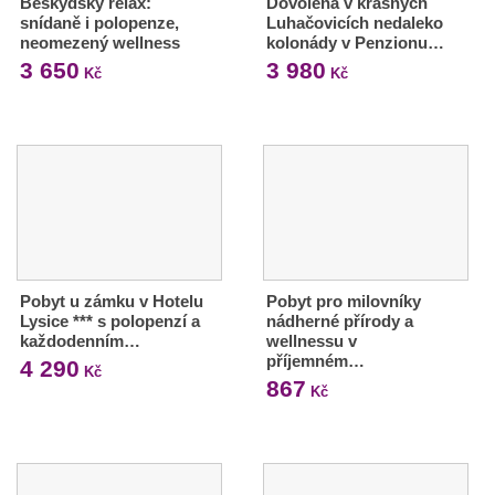
Beskydský relax:
Dovolená v krásných
snídaně i polopenze,
Luhačovicích nedaleko
neomezený wellness
kolonády v Penzionu…
3 650
3 980
Kč
Kč
Pobyt u zámku v Hotelu
Pobyt pro milovníky
Lysice *** s polopenzí a
nádherné přírody a
každodenním…
wellnessu v
příjemném…
4 290
Kč
867
Kč