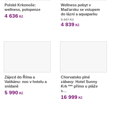
Polské Krkonoše:
Wellness pobyt v
wellness, polopenze
Maďarsku se vstupem
do lázní a aquaparku
4 636
Kč
5 447 Kč
4 839
Kč
Zájezd do Říma a
Chorvatsko plné
Vatikánu: noc v hotelu a
zábavy: Hotel Sunny
snídaně
Krk *** přímo u pláže
s…
5 990
Kč
16 999
Kč