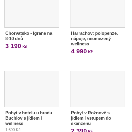
Chorvatsko - Igrane na
Harrachov: polopenze,
8-10 dnů
nápoje, neomezený
wellness
3 190
Kč
4 990
Kč
Pobyt v hotelu u hradu
Pobyt v Rožnově s
Buchlov s jídlem i
jídlem i vstupem do
wellness
skanzenu
2 390
1 690 Kč
Kč