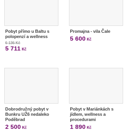
Pobyt přímo u Baltu s
Promajna - vila Čale
polopenzí a wellness
5 600
Kč
6 136 Kč
5 711
Kč
Dobrodružný pobyt v
Pobyt v Mariánkách s
Bunkru UŽ6 nedaleko
jídlem, wellness a
Poděbrad
procedurami
2 500
1 890
Kč
Kč