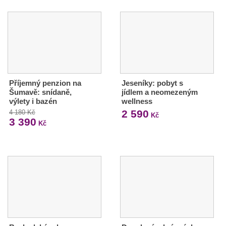
Příjemný penzion na
Jeseníky: pobyt s
Šumavě: snídaně,
jídlem a neomezeným
výlety i bazén
wellness
2 590
4 180 Kč
Kč
3 390
Kč