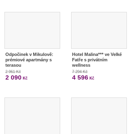
Odpočinek v Mikulově:
Hotel Malina*** ve Velké
prémiové apartmány s
Fatře s privátním
terasou
wellness
2 961 Kč
7 294 Kč
2 090
4 596
Kč
Kč