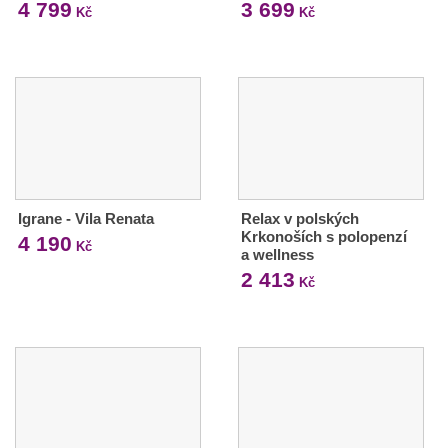
4 799
3 699
Kč
Kč
Igrane - Vila Renata
Relax v polských
Krkonoších s polopenzí
4 190
Kč
a wellness
2 413
Kč