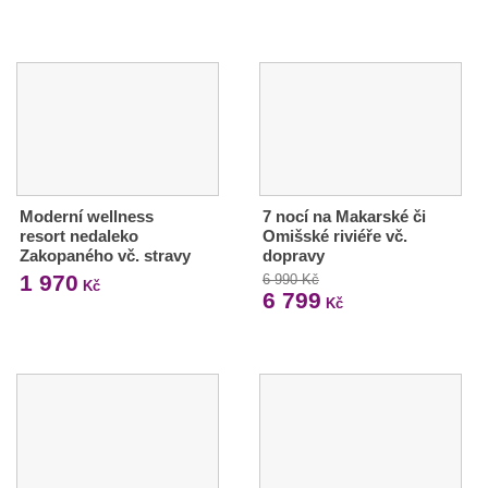
Moderní wellness
7 nocí na Makarské či
resort nedaleko
Omišské riviéře vč.
Zakopaného vč. stravy
dopravy
1 970
6 990 Kč
Kč
6 799
Kč