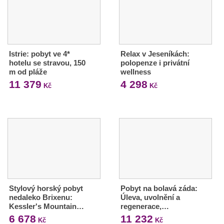
Istrie: pobyt ve 4*
Relax v Jeseníkách:
hotelu se stravou, 150
polopenze i privátní
m od pláže
wellness
11 379
4 298
Kč
Kč
Stylový horský pobyt
Pobyt na bolavá záda:
nedaleko Brixenu:
Úleva, uvolnění a
Kessler's Mountain…
regenerace,…
6 678
11 232
Kč
Kč