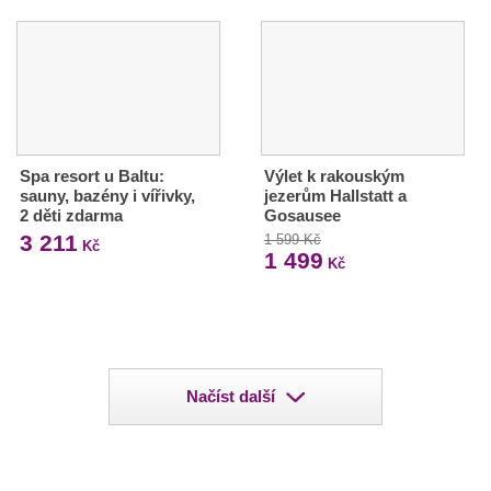
Spa resort u Baltu:
Výlet k rakouským
sauny, bazény i vířivky,
jezerům Hallstatt a
2 děti zdarma
Gosausee
3 211
1 599 Kč
Kč
1 499
Kč
Načíst další