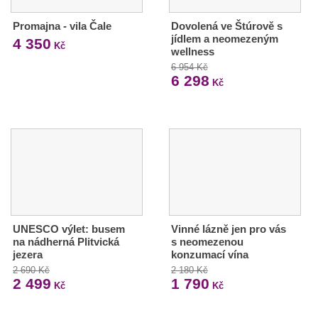
Promajna - vila Čale
Dovolená ve Štúrově s
jídlem a neomezeným
4 350
Kč
wellness
6 954 Kč
6 298
Kč
UNESCO výlet: busem
Vinné lázně jen pro vás
na nádherná Plitvická
s neomezenou
jezera
konzumací vína
2 690 Kč
2 180 Kč
2 499
1 790
Kč
Kč