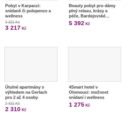
Pobyt v Karpaczi:
Beauty pobyt pro dámy
snídaně či polopenze a
plný relaxu, krásy a
wellness
péče, Bardejovské…
5 392
3 321 Kč
Kč
3 217
Kč
Útulné apartmány s
4Smart hotel v
výhledem na Gerlach
Olomouci: možnost
pro 2 až 4 osoby
snídaní i wellness
1 275
2 431 Kč
Kč
2 310
Kč