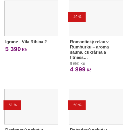
-49 %
Igrane - Vila Ribica 2
Romantický relax v
Rumburku – aroma
5 390
Kč
sauna, cukrárna a
fitness…
9 650 Kč
4 899
Kč
-51 %
-50 %
Designový pobyt v
Pohodový pobyt v