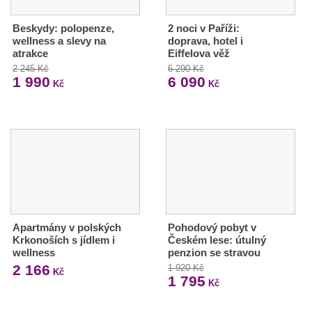
Beskydy: polopenze,
2 noci v Paříži:
wellness a slevy na
doprava, hotel i
atrakce
Eiffelova věž
2 245 Kč
6 290 Kč
1 990
6 090
Kč
Kč
Apartmány v polských
Pohodový pobyt v
Krkonoších s jídlem i
Českém lese: útulný
wellness
penzion se stravou
2 166
1 920 Kč
Kč
1 795
Kč