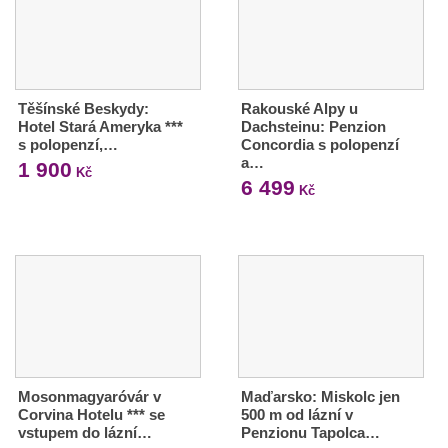
Těšínské Beskydy:
Rakouské Alpy u
Hotel Stará Ameryka ***
Dachsteinu: Penzion
s polopenzí,…
Concordia s polopenzí
a…
1 900
Kč
6 499
Kč
Mosonmagyaróvár v
Maďarsko: Miskolc jen
Corvina Hotelu *** se
500 m od lázní v
vstupem do lázní…
Penzionu Tapolca…