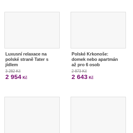
Luxusní relaxace na
Polské Krkonoše:
polské straně Tater s
domek nebo apartmán
jídlem
až pro 6 osob
3 282 Kč
2 873 Kč
2 954
2 643
Kč
Kč