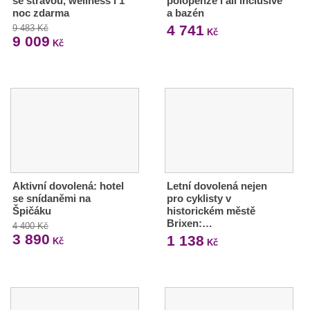
se stravou, wellness i 1
polopenze i all inclusive
noc zdarma
a bazén
4 741
9 483 Kč
Kč
9 009
Kč
Aktivní dovolená: hotel
Letní dovolená nejen
se snídaněmi na
pro cyklisty v
Špičáku
historickém městě
Brixen:…
4 400 Kč
3 890
1 138
Kč
Kč