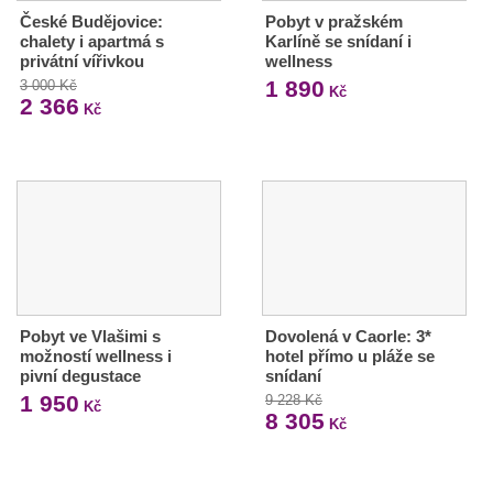
České Budějovice:
Pobyt v pražském
chalety i apartmá s
Karlíně se snídaní i
privátní vířivkou
wellness
1 890
3 000 Kč
Kč
2 366
Kč
Pobyt ve Vlašimi s
Dovolená v Caorle: 3*
možností wellness i
hotel přímo u pláže se
pivní degustace
snídaní
1 950
9 228 Kč
Kč
8 305
Kč