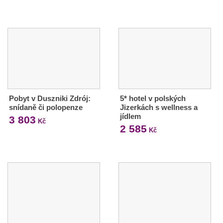
Pobyt v Duszniki Zdrój:
5* hotel v polských
snídaně či polopenze
Jizerkách s wellness a
jídlem
3 803
Kč
2 585
Kč