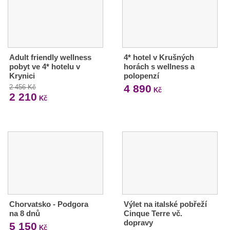
Adult friendly wellness
4* hotel v Krušných
pobyt ve 4* hotelu v
horách s wellness a
Krynici
polopenzí
4 890
2 456 Kč
Kč
2 210
Kč
Chorvatsko - Podgora
Výlet na italské pobřeží
na 8 dnů
Cinque Terre vč.
dopravy
5 150
Kč