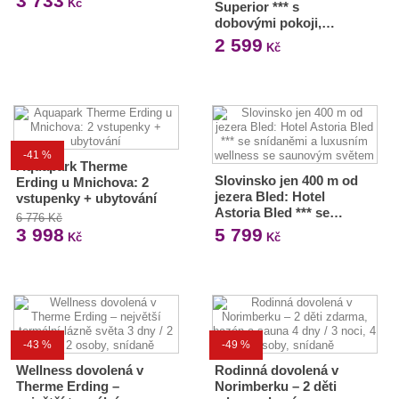
3 733
Kč
Superior *** s
dobovými pokoji,…
2 599
Kč
-41 %
Aquapark Therme
Slovinsko jen 400 m od
Erding u Mnichova: 2
jezera Bled: Hotel
vstupenky + ubytování
Astoria Bled *** se…
6 776 Kč
3 998
5 799
Kč
Kč
-43 %
-49 %
Wellness dovolená v
Rodinná dovolená v
Therme Erding –
Norimberku – 2 děti