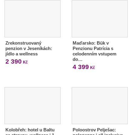
Zrekonstruovaný
Maďarsko: Bük v
penzion v Jeseníkách:
Penzionu Patrícia s
jídlo a wellness
celodenním vstupem
do…
2 390
Kč
4 399
Kč
Kolobřeh: hotel u Baltu
Poloostrov Pelješac: