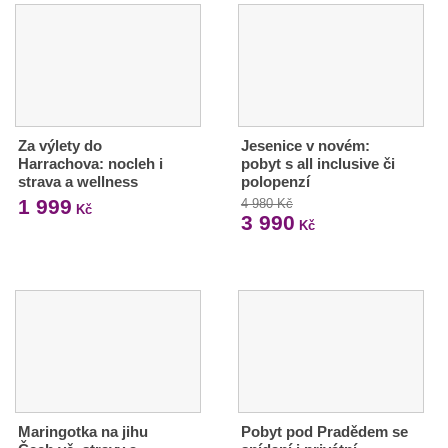
Za výlety do
Jesenice v novém:
Harrachova: nocleh i
pobyt s all inclusive či
strava a wellness
polopenzí
1 999
4 980 Kč
Kč
3 990
Kč
Maringotka na jihu
Pobyt pod Pradědem se