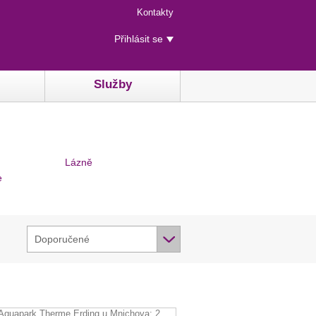
Menu
Kontakty
rychlého
Uživatelské
přístupu
Přihlásit se
menu
Služby
Lázně
e
Doporučené