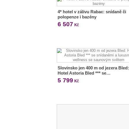
4* hotel v zálivu Rabac: snídaně či
polopenze i bazény
6 507
Kč
Slovinsko jen 400 m od jezera Bled:
Hotel Astoria Bled *** se…
5 799
Kč