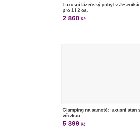
Luxusní lázeňský pobyt v Jeseníká
pro 1 i 2 os.
2 860
Kč
Glamping na samotě: luxusní stan 
vířivkou
5 399
Kč