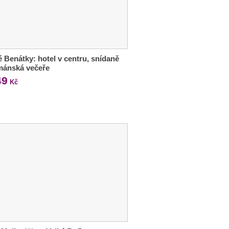
 Benátky: hotel v centru, snídaně
mánská večeře
49
Kč