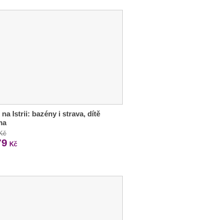
na Istrii: bazény i strava, dítě
ma
 Kč
79
Kč