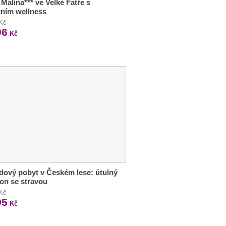
 Malina*** ve Velké Fatře s
tním wellness
 Kč
96
Kč
ový pobyt v Českém lese: útulný
on se stravou
 Kč
95
Kč