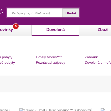
Vyhledávání
Hledat
5
ovinky
Dovolená
Zboží
s pobyty
Hotely Morris****
Zahraničí
vé pobyty
Poznávací zájezdy
Dovolená u moř