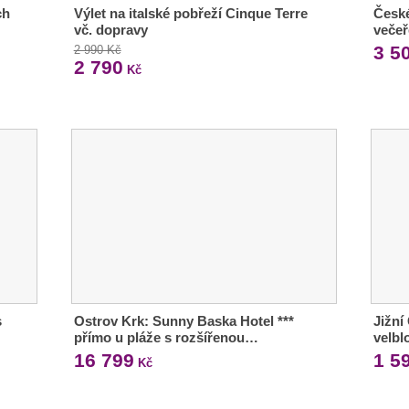
ch
Výlet na italské pobřeží Cinque Terre
České
vč. dopravy
večeř
3 5
2 990 Kč
2 790
Kč
s
Ostrov Krk: Sunny Baska Hotel ***
Jižní 
přímo u pláže s rozšířenou…
velbl
16 799
1 5
Kč