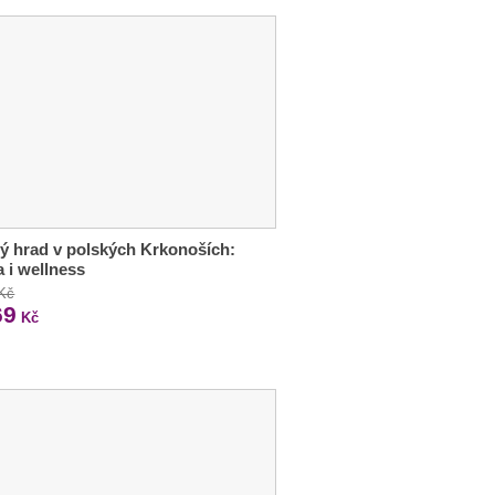
ý hrad v polských Krkonoších:
a i wellness
 Kč
69
Kč