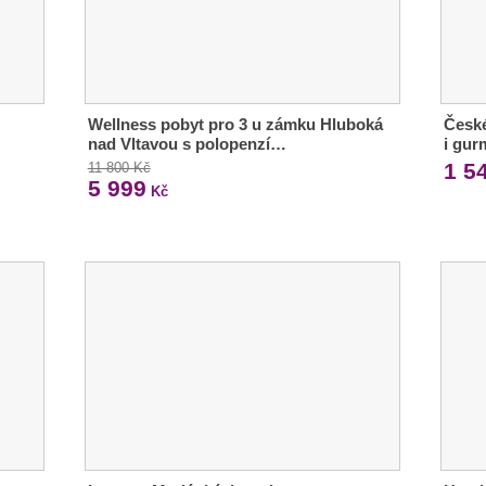
Wellness pobyt pro 3 u zámku Hluboká
České
nad Vltavou s polopenzí…
i gur
1 5
11 800 Kč
5 999
Kč