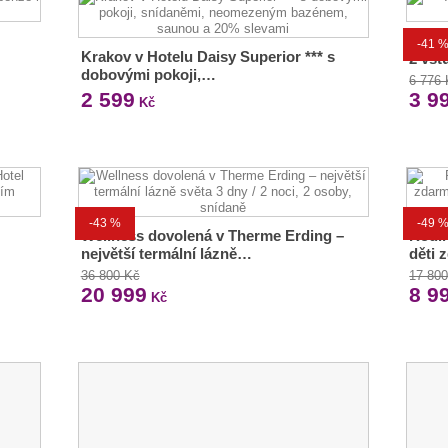
Aqua
-41 
Krakov v Hotelu Daisy Superior *** s
2 vst
dobovými pokoji,…
6 776
2 599
3 9
Kč
-43 %
-49 
Wellness dovolená v Therme Erding –
Rodin
největší termální lázně…
děti 
36 800 Kč
17 80
20 999
8 9
Kč