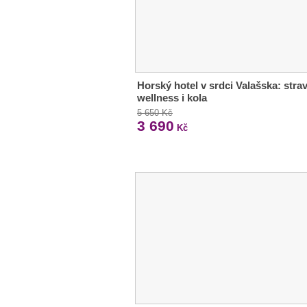
Horský hotel v srdci Valašska: strav
wellness i kola
5 650 Kč
3 690
Kč