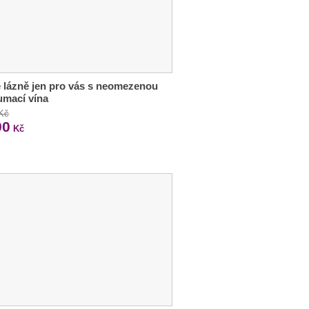
 lázně jen pro vás s neomezenou
umací vína
 Kč
90
Kč