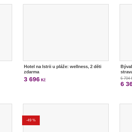
Hotel na Istrii u pláže: wellness, 2 děti
Býval
zdarma
strav
3 696
6 704
Kč
6 3
-49 %