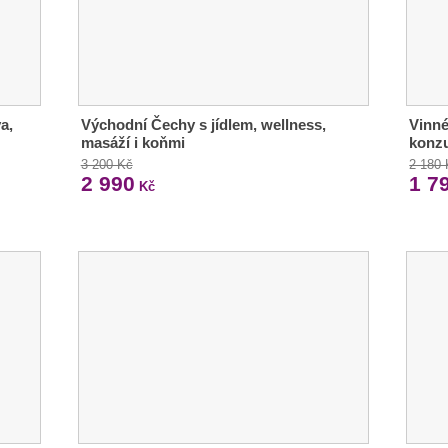
a,
Východní Čechy s jídlem, wellness,
Vinné
masáží i koňmi
konz
3 200 Kč
2 180
2 990
1 7
Kč