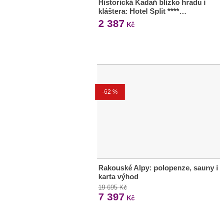
Historická Kadaň blízko hradu i
kláštera: Hotel Split ****…
2 387
Kč
-62 %
Rakouské Alpy: polopenze, sauny i
karta výhod
19 695 Kč
7 397
Kč