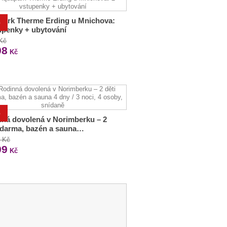
park Therme Erding u Mnichova:
%
upenky + ubytování
 Kč
98
Kč
%
ná dovolená v Norimberku – 2
zdarma, bazén a sauna…
0 Kč
99
Kč