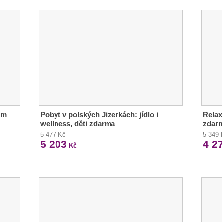
em
Pobyt v polských Jizerkách: jídlo i
Relax 
wellness, děti zdarma
zdar
5 477 Kč
5 349
5 203
4 2
Kč