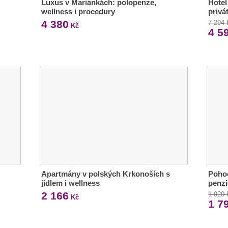
Luxus v Mariánkách: polopenze,
Hotel
wellness i procedury
privá
4 380
7 294
Kč
4 5
Apartmány v polských Krkonoších s
Pohod
jídlem i wellness
penzi
2 166
1 920
Kč
1 7