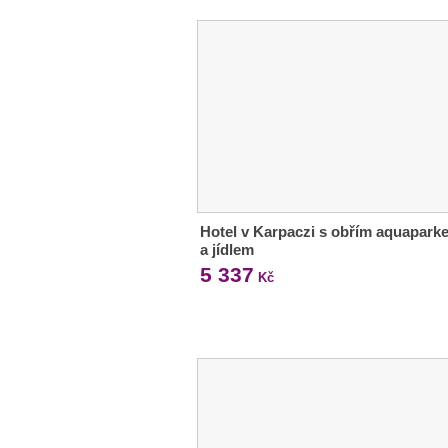
Hotel v Karpaczi s obřím aquapark
a jídlem
5 337
Kč