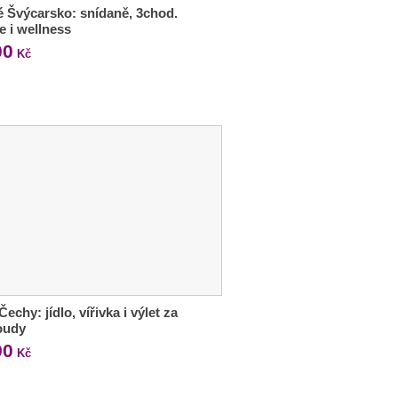
 Švýcarsko: snídaně, 3chod.
e i wellness
00
Kč
Čechy: jídlo, vířivka i výlet za
oudy
90
Kč