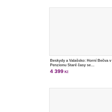
Beskydy a Valašsko: Horní Bečva v
Penzionu Staré časy se…
4 399
Kč