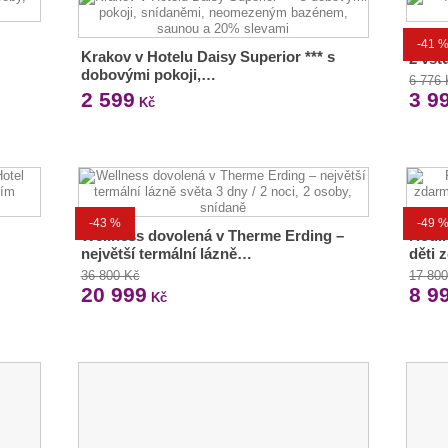
Aqua
-41 
Krakov v Hotelu Daisy Superior *** s
2 vst
dobovými pokoji,…
6 776
2 599
3 9
Kč
-43 %
-49 
Wellness dovolená v Therme Erding –
Rodin
největší termální lázně…
děti 
36 800 Kč
17 80
20 999
8 9
Kč