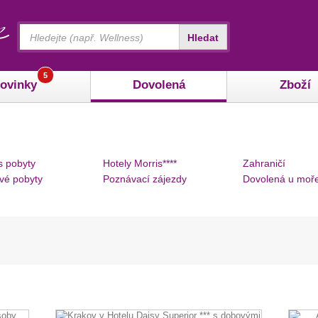
Vyhledávání
Hledat
5
ovinky
Dovolená
Zboží
s pobyty
Hotely Morris****
Zahraničí
vé pobyty
Poznávací zájezdy
Dovolená u moř