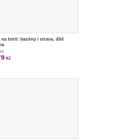
na Istrii: bazény i strava, dítě
ma
 Kč
79
Kč