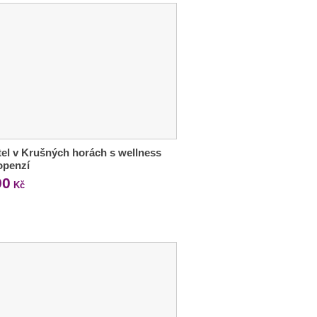
tel v Krušných horách s wellness
openzí
90
Kč