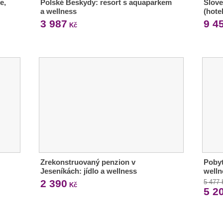
e,
Polské Beskydy: resort s aquaparkem
Slove
a wellness
(hote
3 987
9 4
Kč
Zrekonstruovaný penzion v
Pobyt
Jeseníkách: jídlo a wellness
welln
2 390
5 477
Kč
5 2