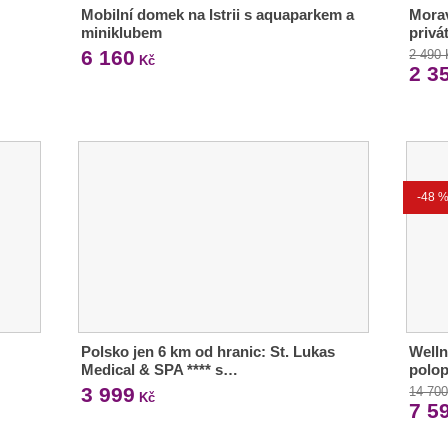
Mobilní domek na Istrii s aquaparkem a
Morav
miniklubem
privá
6 160
2 490
Kč
2 3
-48 
Polsko jen 6 km od hranic: St. Lukas
Welln
Medical & SPA **** s…
polop
3 999
14 70
Kč
7 5