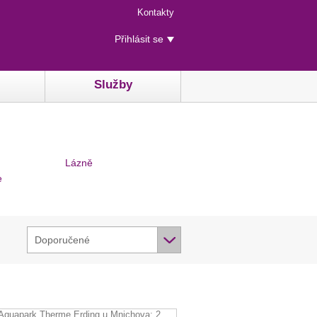
Menu
Kontakty
rychlého
Uživatelské
přístupu
Přihlásit se
menu
Služby
Lázně
e
Doporučené