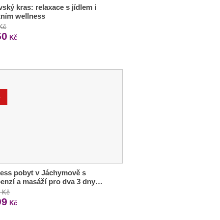
ský kras: relaxace s jídlem i
tním wellness
 Kč
50
Kč
%
ess pobyt v Jáchymově s
enzí a masáží pro dva 3 dny…
0 Kč
99
Kč