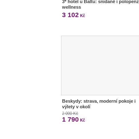
3* hotel u Baltu: snídaně i polopenz
wellness
3 102
Kč
Beskydy: strava, moderní pokoje i
výlety v okolí
2 000 Kč
1 790
Kč