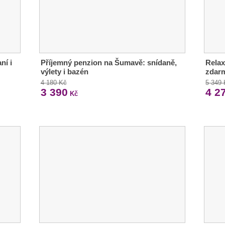
ní i
Příjemný penzion na Šumavě: snídaně,
Relax 
výlety i bazén
zdar
4 180 Kč
5 349
3 390
4 2
Kč