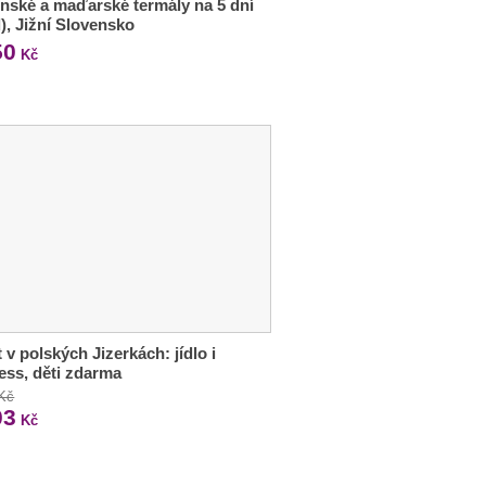
nské a maďarské termály na 5 dní
l), Jižní Slovensko
50
Kč
 v polských Jizerkách: jídlo i
ess, děti zdarma
 Kč
03
Kč