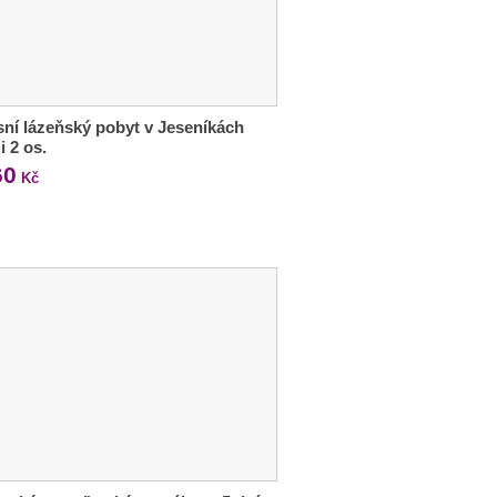
ní lázeňský pobyt v Jeseníkách
i 2 os.
60
Kč