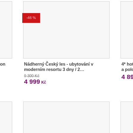
-46 %
ion
Nádherný Český les - ubytování v
4* ho
moderním resortu 3 dny / 2…
a pol
4 8
9 300 Kč
4 999
Kč