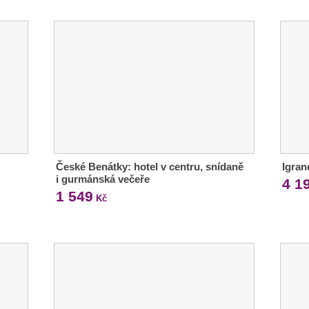
České Benátky: hotel v centru, snídaně
Igran
i gurmánská večeře
4 1
1 549
Kč