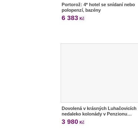
Portorož: 4* hotel se snídaní nebo
polopenzí, bazény
6 383
Kč
Dovolená v krásných Luhačovicích
nedaleko kolonády v Penzionu…
3 980
Kč