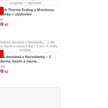
park Therme Erding u Mnichova:
%
upenky + ubytování
 Kč
98
Kč
%
ná dovolená v Norimberku – 2
zdarma, bazén a sauna…
0 Kč
99
Kč