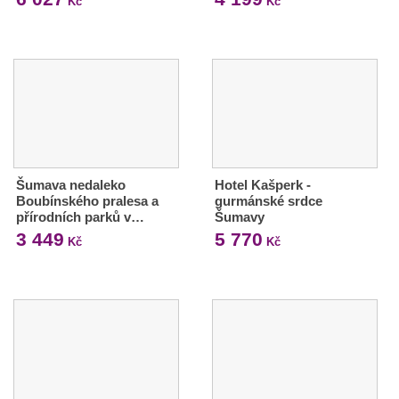
Kč
Kč
Šumava nedaleko
Hotel Kašperk -
Boubínského pralesa a
gurmánské srdce
přírodních parků v…
Šumavy
3 449
5 770
Kč
Kč