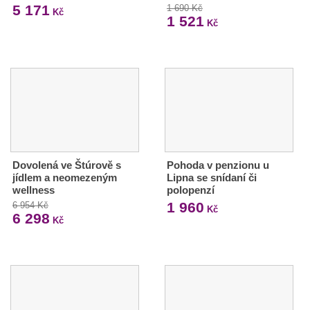
5 171
1 690 Kč
Kč
1 521
Kč
Dovolená ve Štúrově s
Pohoda v penzionu u
jídlem a neomezeným
Lipna se snídaní či
wellness
polopenzí
1 960
6 954 Kč
Kč
6 298
Kč