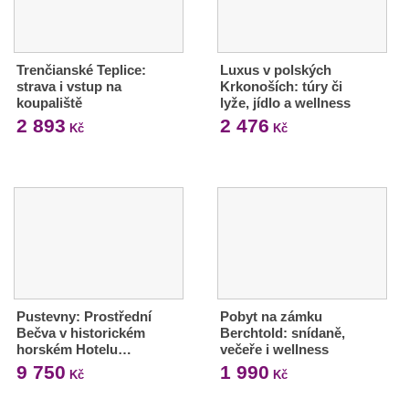
Trenčianské Teplice:
Luxus v polských
strava i vstup na
Krkonoších: túry či
koupaliště
lyže, jídlo a wellness
2 893
2 476
Kč
Kč
Pustevny: Prostřední
Pobyt na zámku
Bečva v historickém
Berchtold: snídaně,
horském Hotelu…
večeře i wellness
9 750
1 990
Kč
Kč