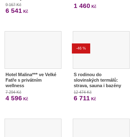
1 460
9 167 Kč
Kč
6 541
Kč
-46 %
Hotel Malina*** ve Velké
S rodinou do
Fatře s privátním
slovinských termálů:
wellness
strava, sauna i bazény
7 294 Kč
12 474 Kč
4 596
6 711
Kč
Kč