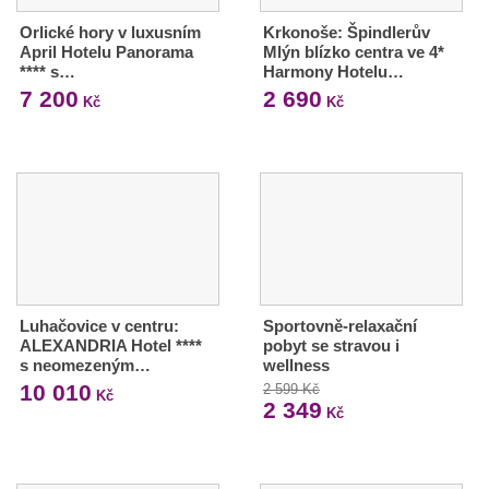
Orlické hory v luxusním
Krkonoše: Špindlerův
April Hotelu Panorama
Mlýn blízko centra ve 4*
**** s…
Harmony Hotelu…
7 200
2 690
Kč
Kč
Luhačovice v centru:
Sportovně-relaxační
ALEXANDRIA Hotel ****
pobyt se stravou i
s neomezeným…
wellness
10 010
2 599 Kč
Kč
2 349
Kč