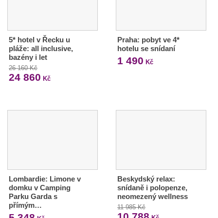
5* hotel v Řecku u
Praha: pobyt ve 4*
pláže: all inclusive,
hotelu se snídaní
bazény i let
1 490
Kč
26 160 Kč
24 860
Kč
Lombardie: Limone v
Beskydský relax:
domku v Camping
snídaně i polopenze,
Parku Garda s
neomezený wellness
přímým…
11 985 Kč
10 788
5 348
Kč