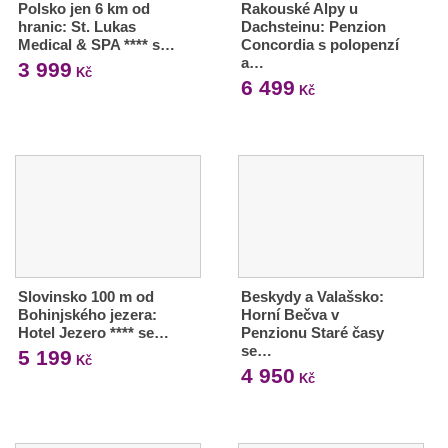
Polsko jen 6 km od
Rakouské Alpy u
hranic: St. Lukas
Dachsteinu: Penzion
Medical & SPA **** s…
Concordia s polopenzí
a…
3 999
Kč
6 499
Kč
Slovinsko 100 m od
Beskydy a Valašsko:
Bohinjského jezera:
Horní Bečva v
Hotel Jezero **** se…
Penzionu Staré časy
se…
5 199
Kč
4 950
Kč