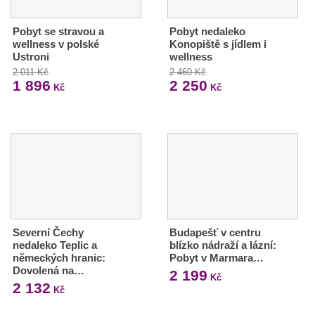
Pobyt se stravou a
Pobyt nedaleko
wellness v polské
Konopiště s jídlem i
Ustroni
wellness
2 011 Kč
2 460 Kč
1 896
2 250
Kč
Kč
Severní Čechy
Budapešť v centru
nedaleko Teplic a
blízko nádraží a lázní:
německých hranic:
Pobyt v Marmara…
Dovolená na…
2 199
Kč
2 132
Kč