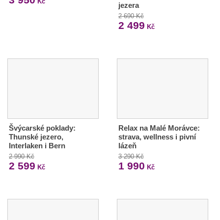
Kč
jezera
2 690 Kč
2 499
Kč
Švýcarské poklady:
Relax na Malé Morávce:
Thunské jezero,
strava, wellness i pivní
Interlaken i Bern
lázeň
2 990 Kč
3 290 Kč
2 599
1 990
Kč
Kč