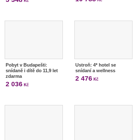
Kč
Pobyt v Budapešti:
Ustroň: 4* hotel se
snídaně i dítě do 11,9 let
snídaní a wellness
zdarma
2 476
Kč
2 036
Kč