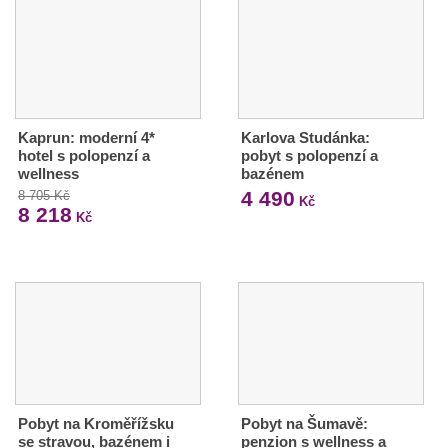
Kaprun: moderní 4*
Karlova Studánka:
hotel s polopenzí a
pobyt s polopenzí a
wellness
bazénem
4 490
8 705 Kč
Kč
8 218
Kč
Pobyt na Kroměřížsku
Pobyt na Šumavě:
se stravou, bazénem i
penzion s wellness a