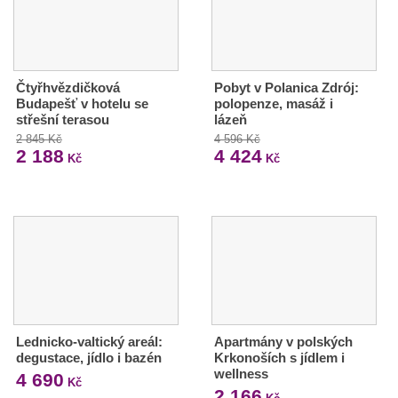
Čtyřhvězdičková
Pobyt v Polanica Zdrój:
Budapešť v hotelu se
polopenze, masáž i
střešní terasou
lázeň
2 845 Kč
4 596 Kč
2 188
4 424
Kč
Kč
Lednicko-valtický areál:
Apartmány v polských
degustace, jídlo i bazén
Krkonoších s jídlem i
wellness
4 690
Kč
2 166