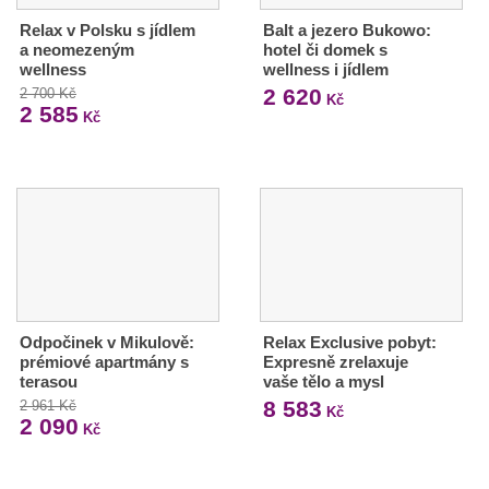
Relax v Polsku s jídlem
Balt a jezero Bukowo:
a neomezeným
hotel či domek s
wellness
wellness i jídlem
2 620
2 700 Kč
Kč
2 585
Kč
Odpočinek v Mikulově:
Relax Exclusive pobyt:
prémiové apartmány s
Expresně zrelaxuje
terasou
vaše tělo a mysl
8 583
2 961 Kč
Kč
2 090
Kč