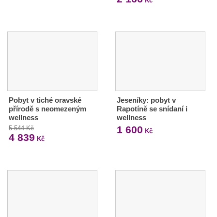
Kč
Pobyt v tiché oravské
Jeseníky: pobyt v
přírodě s neomezeným
Rapotíně se snídaní i
wellness
wellness
1 600
5 544 Kč
Kč
4 839
Kč