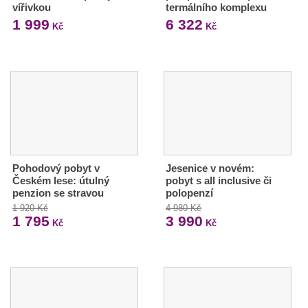
vířivkou
termálního komplexu
1 999
6 322
Kč
Kč
Pohodový pobyt v
Jesenice v novém:
Českém lese: útulný
pobyt s all inclusive či
penzion se stravou
polopenzí
1 920 Kč
4 980 Kč
1 795
3 990
Kč
Kč