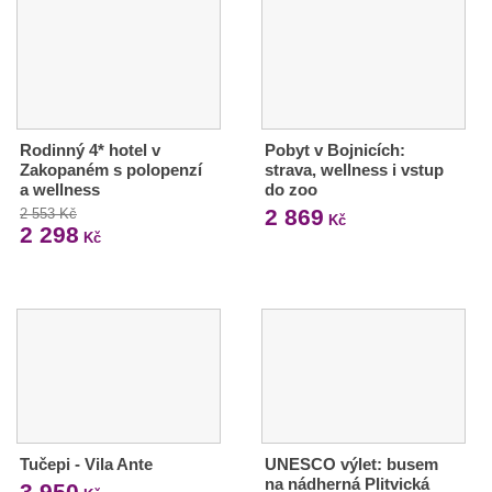
Rodinný 4* hotel v
Pobyt v Bojnicích:
Zakopaném s polopenzí
strava, wellness i vstup
a wellness
do zoo
2 869
2 553 Kč
Kč
2 298
Kč
Tučepi - Vila Ante
UNESCO výlet: busem
na nádherná Plitvická
3 950