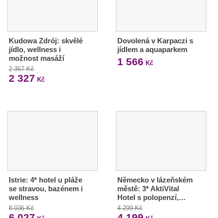
Kudowa Zdrój: skvělé
Dovolená v Karpaczi s
jídlo, wellness i
jídlem a aquaparkem
možnost masáží
1 566
Kč
2 367 Kč
2 327
Kč
Istrie: 4* hotel u pláže
Německo v lázeňském
se stravou, bazénem i
městě: 3* AktiVital
wellness
Hotel s polopenzí,…
8 036 Kč
4 299 Kč
6 027
4 199