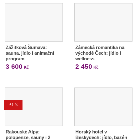
Zážitková Šumava:
Zámecká romantika na
sauna, jídlo i animační
východě Čech: jídlo i
program
wellness
3 600
2 450
Kč
Kč
-51 %
Rakouské Alpy:
Horský hotel v
polopenze, sauny i 2
Beskydech: jídlo, bazén