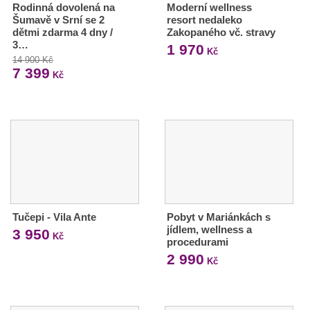
Rodinná dovolená na
Moderní wellness
Šumavě v Srní se 2
resort nedaleko
dětmi zdarma 4 dny /
Zakopaného vč. stravy
3…
1 970
Kč
14 900 Kč
7 399
Kč
Tučepi - Vila Ante
Pobyt v Mariánkách s
jídlem, wellness a
3 950
Kč
procedurami
2 990
Kč