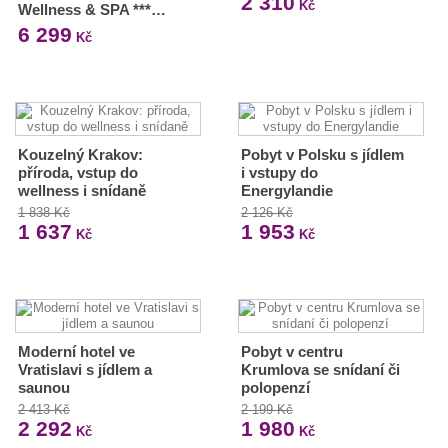
2 310
Kč
Wellness & SPA ***…
6 299
Kč
Kouzelný Krakov:
Pobyt v Polsku s jídlem
příroda, vstup do
i vstupy do
wellness i snídaně
Energylandie
1 838 Kč
2 126 Kč
1 637
1 953
Kč
Kč
Moderní hotel ve
Pobyt v centru
Vratislavi s jídlem a
Krumlova se snídaní či
saunou
polopenzí
2 413 Kč
2 199 Kč
2 292
1 980
Kč
Kč