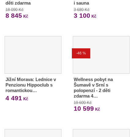
děti zdarma
i sauna
18 090 Kč
3 680 Kč
8 845
3 100
Kč
Kč
-46 %
Jižní Morava: Lednice v
Wellness pobyt na
Penzionu Hippoclub s
Šumavě v Srní s
romantickou…
polopenzí - 2 děti
zdarma 4…
4 491
Kč
19 600 Kč
10 599
Kč