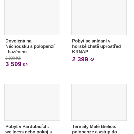
Dovolená na
Pobyt se snídaní v
Náchodsku s polopenzí
horské chatě uprostřed
i bazénem
KRNAP
2 399
3 800 Kč
Kč
3 599
Kč
Pobyt v Pardubicích:
Termály Malé Bielice:
wellness nebo pokoj s
polopenze a vstup do