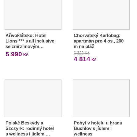
Křivoklátsko: Hotel
Chorvatský Karlobag:
Lions *** s all inclusive
apartmán pro 4 os., 200
se zmrzlinovým…
m na pláž
5 990
6 322 Kč
Kč
4 814
Kč
Polské Beskydy a
Pobyt v hotelu u hradu
Szczyrk: rodinný hotel
Buchlov s jídlem i
s wellness i jídlem,…
wellness