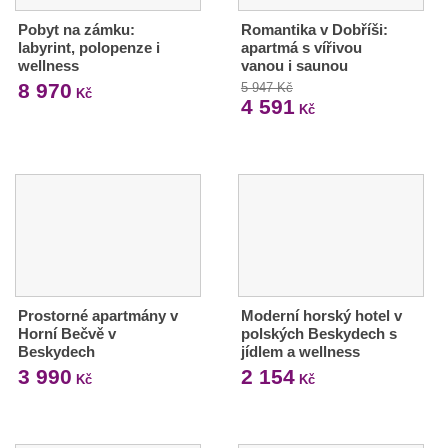
Pobyt na zámku:
Romantika v Dobříši:
labyrint, polopenze i
apartmá s vířivou
wellness
vanou i saunou
8 970
5 947 Kč
Kč
4 591
Kč
Prostorné apartmány v
Moderní horský hotel v
Horní Bečvě v
polských Beskydech s
Beskydech
jídlem a wellness
3 990
2 154
Kč
Kč