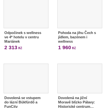
Odpočinek s wellness
Pohoda na jihu Čech s
ve 4* hotelu v centru
jídlem, bazénem i
Mariánek
wellness
2 313
1 960
Kč
Kč
Dovolená se vstupem
Dovolená na jižní
do lázní Bükfürdő a
Moravě blízko Pálavy:
FunCity
Historické centrum…