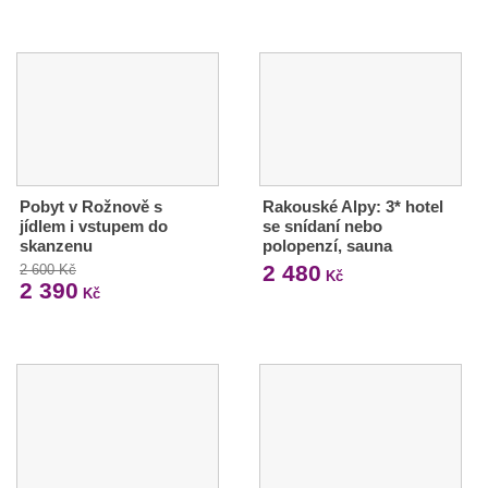
Pobyt v Rožnově s
Rakouské Alpy: 3* hotel
jídlem i vstupem do
se snídaní nebo
skanzenu
polopenzí, sauna
2 480
2 600 Kč
Kč
2 390
Kč