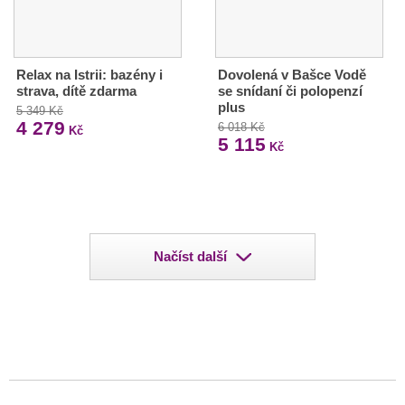
Relax na Istrii: bazény i
Dovolená v Bašce Vodě
strava, dítě zdarma
se snídaní či polopenzí
plus
5 349 Kč
4 279
6 018 Kč
Kč
5 115
Kč
Načíst další