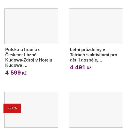
Polsko u hranic s
Letní prázdniny v
Českem: Lázně
Tatrách s aktivitami pro
Kudowa-Zdrój v Hotelu
děti i dospělé,…
Kudowa …
4 491
Kč
4 599
Kč
-50 %