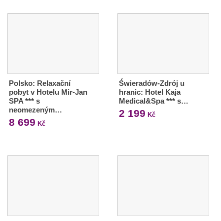
Polsko: Relaxační
Świeradów-Zdrój u
pobyt v Hotelu Mir-Jan
hranic: Hotel Kaja
SPA *** s
Medical&Spa *** s…
neomezeným…
2 199
Kč
8 699
Kč