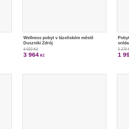
Wellness pobyt v lázeňském městě
Pobyt
Duszniki Zdrój
snída
4 022 Kč
2 270
3 964
1 9
Kč