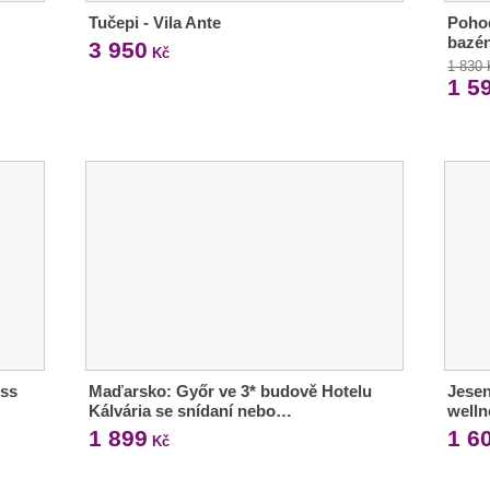
Tučepi - Vila Ante
Pohod
bazén
3 950
Kč
1 830
1 5
ess
Maďarsko: Győr ve 3* budově Hotelu
Jesen
Kálvária se snídaní nebo…
welln
1 899
1 6
Kč