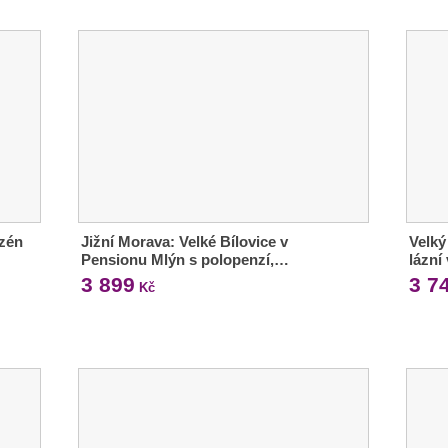
azén
Jižní Morava: Velké Bílovice v
Velký
Pensionu Mlýn s polopenzí,…
lázn
3 899
3 7
Kč