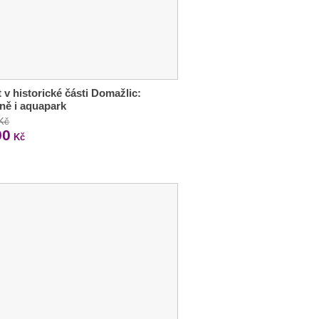
 v historické části Domažlic:
ně i aquapark
 Kč
90
Kč