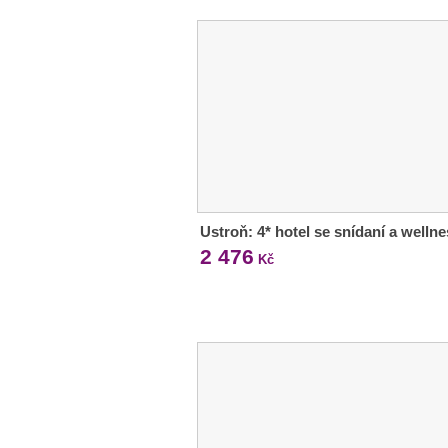
Ustroň: 4* hotel se snídaní a welln
2 476
Kč