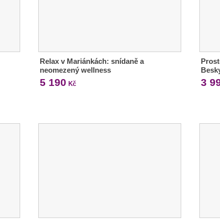
Relax v Mariánkách: snídaně a
Prost
neomezený wellness
Besk
5 190
3 9
Kč