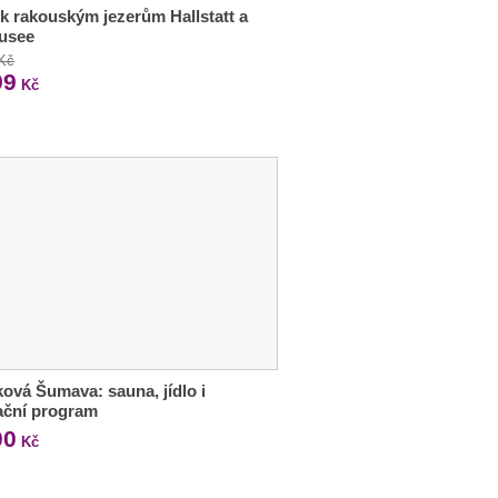
 k rakouským jezerům Hallstatt a
usee
 Kč
99
Kč
ková Šumava: sauna, jídlo i
ační program
00
Kč