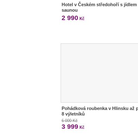
Hotel v Českém středohoří s jídlem 
saunou
2 990
Kč
Pohádková roubenka v Hlinsku až 
8 výletníků
6 000 Kč
3 999
Kč