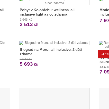
all
Pobyt v Kolobřehu: wellness, all
Moder
inclusive light a noc zdarma
inclu
7 9
2 645 Kč
2 513
Kč
Biograd na Moru: all inclusive, 2 děti
zdarma
-47 
Roma
6 079 Kč
sauna
5 693
Kč
13 40
7 0