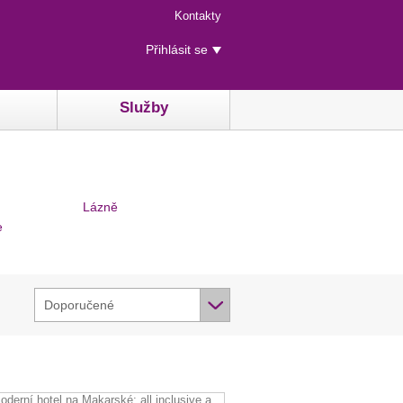
Menu
Kontakty
rychlého
Uživatelské
přístupu
Přihlásit se
menu
Služby
Lázně
e
Doporučené