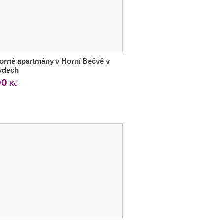
orné apartmány v Horní Bečvě v
ydech
90
Kč