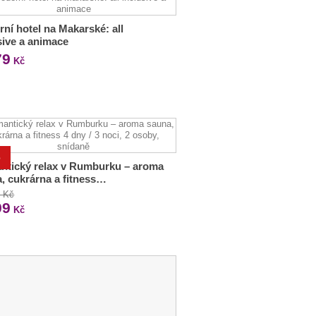
ní hotel na Makarské: all
sive a animace
79
Kč
%
ntický relax v Rumburku – aroma
, cukrárna a fitness…
0 Kč
99
Kč