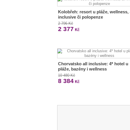
Kolobřeh: resort u pláže, wellness, 
inclusive či polopenze
2 796 Kč
2 377
Kč
Chorvatsko all inclusive: 4* hotel u
pláže, bazény i wellness
10 480 Kč
8 384
Kč