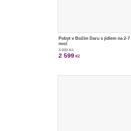
Pobyt v Božím Daru s jídlem na 2-7
nocí
3 000 Kč
2 599
Kč