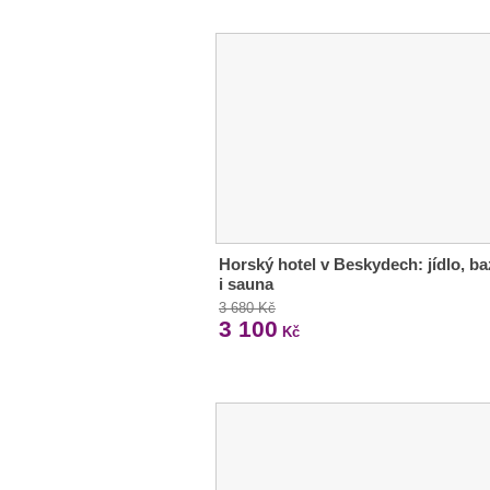
Horský hotel v Beskydech: jídlo, b
i sauna
3 680 Kč
3 100
Kč