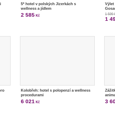
i
5* hotel v polských Jizerkách s
Výlet
wellness a jídlem
Gosa
2 585
1 599
Kč
1 4
pro
Kolobřeh: hotel s polopenzí a wellness
Zážit
procedurami
anim
6 021
3 6
Kč