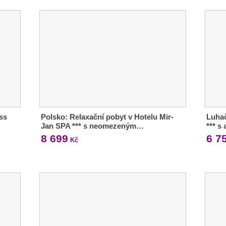
ess
Polsko: Relaxační pobyt v Hotelu Mir-
Luhač
Jan SPA *** s neomezeným…
*** s
8 699
6 7
Kč