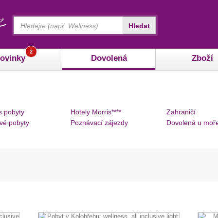
Vyhledávání
Hledat
2
ovinky
Dovolená
Zboží
s pobyty
Hotely Morris****
Zahraničí
vé pobyty
Poznávací zájezdy
Dovolená u moř