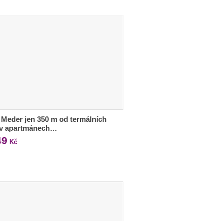
 Meder jen 350 m od termálních
í v apartmánech…
49
Kč