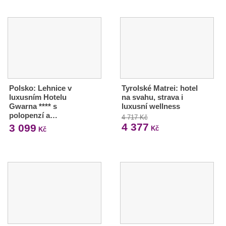
Polsko: Lehnice v
Tyrolské Matrei: hotel
luxusním Hotelu
na svahu, strava i
Gwarna **** s
luxusní wellness
polopenzí a…
4 717 Kč
4 377
3 099
Kč
Kč