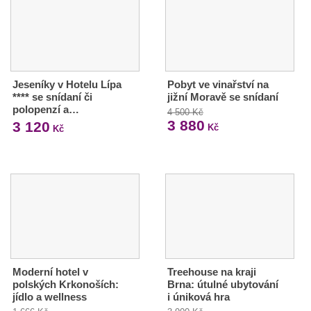
Jeseníky v Hotelu Lípa
Pobyt ve vinařství na
**** se snídaní či
jižní Moravě se snídaní
polopenzí a…
4 500 Kč
3 880
3 120
Kč
Kč
Moderní hotel v
Treehouse na kraji
polských Krkonoších:
Brna: útulné ubytování
jídlo a wellness
i úniková hra