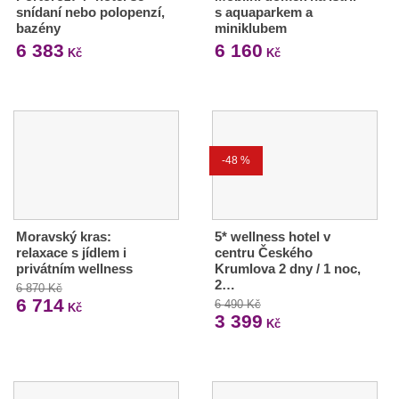
snídaní nebo polopenzí,
s aquaparkem a
bazény
miniklubem
6 383
6 160
Kč
Kč
-48 %
Moravský kras:
5* wellness hotel v
relaxace s jídlem i
centru Českého
privátním wellness
Krumlova 2 dny / 1 noc,
2…
6 870 Kč
6 714
6 490 Kč
Kč
3 399
Kč