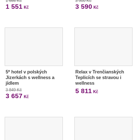
1 666 Kč
3 900 Kč
1 551
3 590
Kč
Kč
5* hotel v polských
Relax v Trenčianských
Jizerkách s wellness a
Teplicích se stravou i
jídlem
wellness
5 811
3 849 Kč
Kč
3 657
Kč