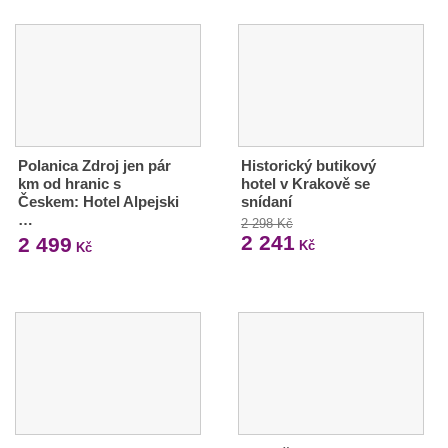
Polanica Zdroj jen pár
Historický butikový
km od hranic s
hotel v Krakově se
Českem: Hotel Alpejski
snídaní
…
2 298 Kč
2 241
2 499
Kč
Kč