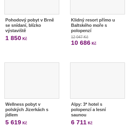
Pohodový pobyt v Brně
Klidný resort přímo u
se snídaní, blízko
Baltského moře s
výstaviště
polopenzí
1 850
12 047 Kč
Kč
10 686
Kč
Wellness pobyt v
Alpy: 3* hotel s
polských Jizerkách s
polopenzí a lesní
jídlem
saunou
5 619
6 711
Kč
Kč