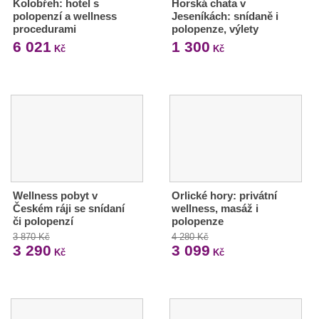
Kolobřeh: hotel s
Horská chata v
polopenzí a wellness
Jeseníkách: snídaně i
procedurami
polopenze, výlety
6 021
1 300
Kč
Kč
Wellness pobyt v
Orlické hory: privátní
Českém ráji se snídaní
wellness, masáž i
či polopenzí
polopenze
3 870 Kč
4 280 Kč
3 290
3 099
Kč
Kč