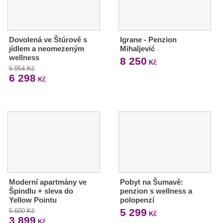
Dovolená ve Štúrově s
Igrane - Penzion
jídlem a neomezeným
Mihaljević
wellness
8 250
Kč
6 954 Kč
6 298
Kč
Moderní apartmány ve
Pobyt na Šumavě:
Špindlu + sleva do
penzion s wellness a
Yellow Pointu
polopenzí
5 299
5 600 Kč
Kč
3 899
Kč