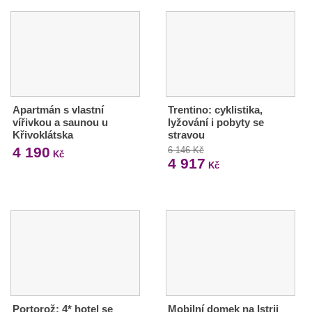
Apartmán s vlastní
Trentino: cyklistika,
vířivkou a saunou u
lyžování i pobyty se
Křivoklátska
stravou
4 190
6 146 Kč
Kč
4 917
Kč
Portorož: 4* hotel se
Mobilní domek na Istrii