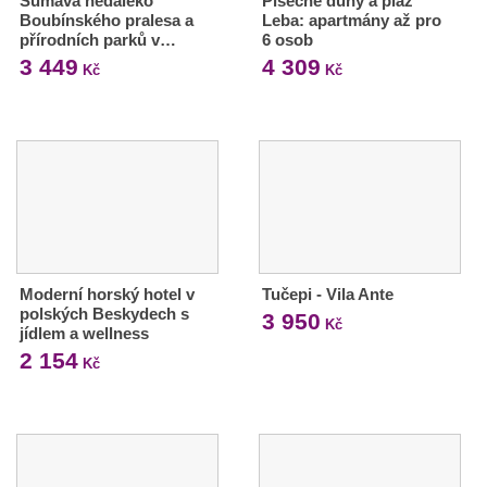
Šumava nedaleko
Písečné duny a pláž
Boubínského pralesa a
Leba: apartmány až pro
přírodních parků v…
6 osob
3 449
4 309
Kč
Kč
Moderní horský hotel v
Tučepi - Vila Ante
polských Beskydech s
3 950
Kč
jídlem a wellness
2 154
Kč