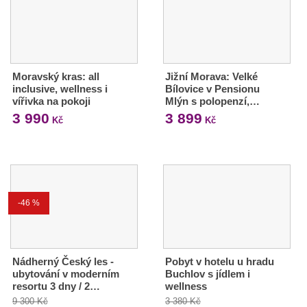
Moravský kras: all
Jižní Morava: Velké
inclusive, wellness i
Bílovice v Pensionu
vířivka na pokoji
Mlýn s polopenzí,…
3 990
3 899
Kč
Kč
-46 %
Nádherný Český les -
Pobyt v hotelu u hradu
ubytování v moderním
Buchlov s jídlem i
resortu 3 dny / 2…
wellness
9 300 Kč
3 380 Kč