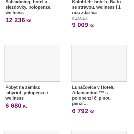
Schladming: hotel u
Kolobřeh: hotel u Baltu
sjezdovky, polopenze,
se stravou, wellness i 1
wellness
noc zdarma
12 236
9 483 Kč
Kč
9 009
Kč
Pobyt na zámku:
Luhačovice v Hotelu
labyrint, polopenze i
Adamantino *** s
wellness
polopenzí či plnou
penzí…
6 680
Kč
6 792
Kč