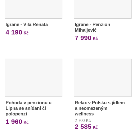
Igrane - Vila Renata
Igrane - Penzion
Mihaljević
4 190
Kč
7 990
Kč
Pohoda v penzionu u
Relax v Polsku s jídlem
Lipna se snídaní či
a neomezeným
polopenzí
wellness
1 960
2 700 Kč
Kč
2 585
Kč