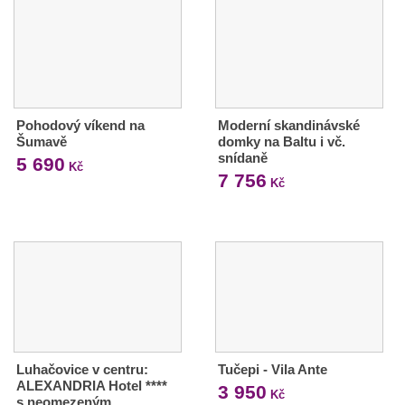
Pohodový víkend na
Moderní skandinávské
Šumavě
domky na Baltu i vč.
snídaně
5 690
Kč
7 756
Kč
Luhačovice v centru:
Tučepi - Vila Ante
ALEXANDRIA Hotel ****
3 950
Kč
s neomezeným…