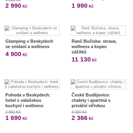
2 990
1 990
Kč
Kč
Glamping v Beskydech
Ranč Bučiska: strava,
se snídaní a wellness
wellness a kopec
zážitků
4 900
Kč
11 130
Kč
Pohoda v Beskydech:
České Budějovice:
hotel s valašskou
chalety i apartmá s
kuchyní i wellness
privátní vířivkou
2 060 Kč
3 000 Kč
1 690
2 366
Kč
Kč