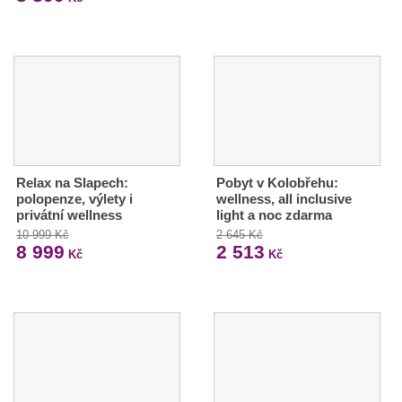
Relax na Slapech:
Pobyt v Kolobřehu:
polopenze, výlety i
wellness, all inclusive
privátní wellness
light a noc zdarma
10 999 Kč
2 645 Kč
8 999
2 513
Kč
Kč