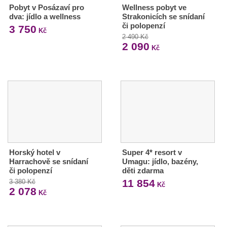
Pobyt v Posázaví pro
Wellness pobyt ve
dva: jídlo a wellness
Strakonicích se snídaní
či polopenzí
3 750
Kč
2 490 Kč
2 090
Kč
Horský hotel v
Super 4* resort v
Harrachově se snídaní
Umagu: jídlo, bazény,
či polopenzí
děti zdarma
11 854
3 380 Kč
Kč
2 078
Kč