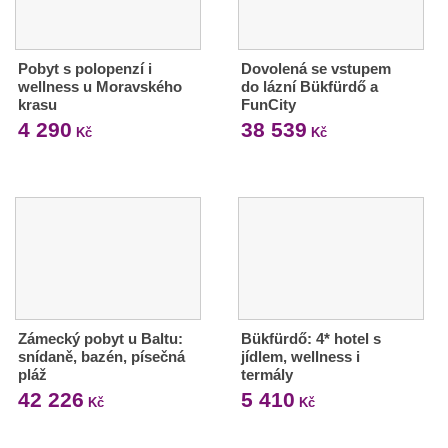
Pobyt s polopenzí i
Dovolená se vstupem
wellness u Moravského
do lázní Bükfürdő a
krasu
FunCity
4 290
38 539
Kč
Kč
Zámecký pobyt u Baltu:
Bükfürdő: 4* hotel s
snídaně, bazén, písečná
jídlem, wellness i
pláž
termály
42 226
5 410
Kč
Kč