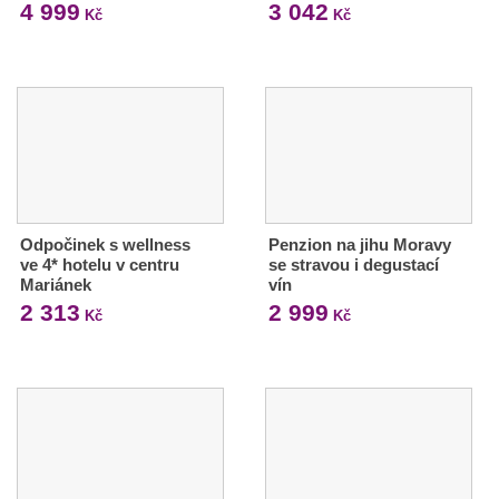
4 999
3 042
Kč
Kč
Odpočinek s wellness
Penzion na jihu Moravy
ve 4* hotelu v centru
se stravou i degustací
Mariánek
vín
2 313
2 999
Kč
Kč