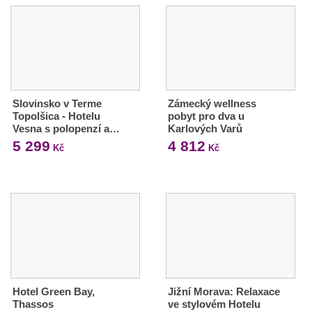
Slovinsko v Terme
Zámecký wellness
Topolšica - Hotelu
pobyt pro dva u
Vesna s polopenzí a…
Karlových Varů
5 299
4 812
Kč
Kč
Hotel Green Bay,
Jižní Morava: Relaxace
Thassos
ve stylovém Hotelu