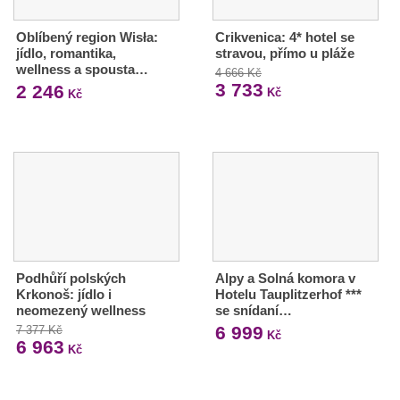
Oblíbený region Wisła:
Crikvenica: 4* hotel se
jídlo, romantika,
stravou, přímo u pláže
wellness a spousta…
4 666 Kč
3 733
2 246
Kč
Kč
Podhůří polských
Alpy a Solná komora v
Krkonoš: jídlo i
Hotelu Tauplitzerhof ***
neomezený wellness
se snídaní…
6 999
7 377 Kč
Kč
6 963
Kč