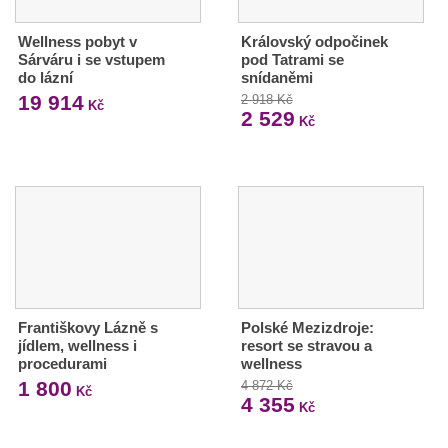
Wellness pobyt v
Královský odpočinek
Sárváru i se vstupem
pod Tatrami se
do lázní
snídaněmi
19 914
2 918 Kč
Kč
2 529
Kč
Františkovy Lázně s
Polské Mezizdroje:
jídlem, wellness i
resort se stravou a
procedurami
wellness
1 800
4 872 Kč
Kč
4 355
Kč