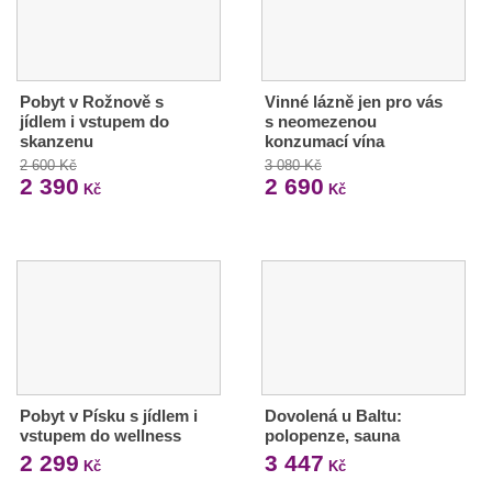
Pobyt v Rožnově s
Vinné lázně jen pro vás
jídlem i vstupem do
s neomezenou
skanzenu
konzumací vína
2 600 Kč
3 080 Kč
2 390
2 690
Kč
Kč
Pobyt v Písku s jídlem i
Dovolená u Baltu:
vstupem do wellness
polopenze, sauna
2 299
3 447
Kč
Kč