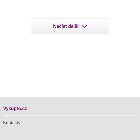
Načíst další
Vykupto.cz
Kontakty