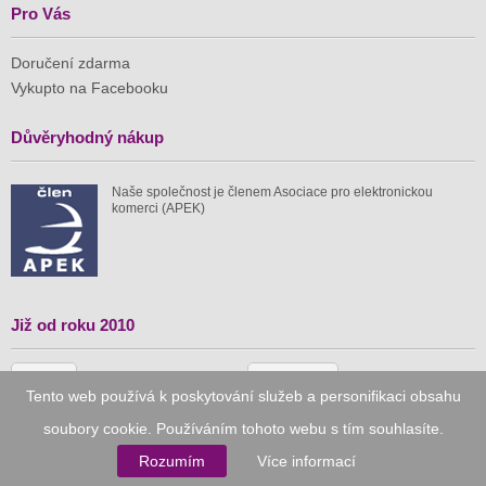
Pro Vás
Doručení zdarma
Vykupto na Facebooku
Důvěryhodný nákup
Naše společnost je členem Asociace pro elektronickou
komerci (APEK)
Již od roku 2010
59 tis.
1 511 mil.
Tento web používá k poskytování služeb a personifikaci obsahu
spuštěných nabídek
ušetřeno nákupy
soubory cookie. Používáním tohoto webu s tím souhlasíte.
Rozumím
Více informací
© 2010–2026
Vykupto.cz
, Všechna práva vyhrazena.