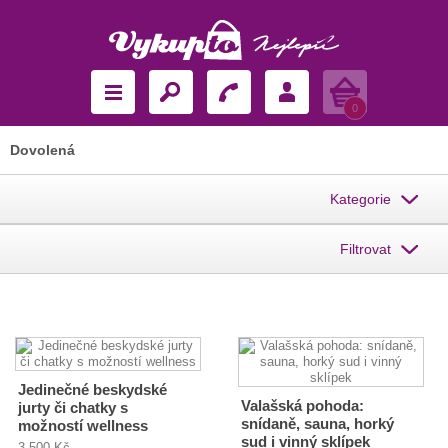
Košík
0
Dovolená
Kategorie
Filtrovat
Jedinečné beskydské
Valašská pohoda:
jurty či chatky s
snídaně, sauna, horký
možností wellness
sud i vinný sklípek
3 500 Kč