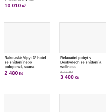
10 010
Kč
Rakouské Alpy: 3* hotel
Relaxační pobyt v
se snídaní nebo
Beskydech se snídaní a
polopenzí, sauna
wellness
2 480
3 750 Kč
Kč
3 400
Kč