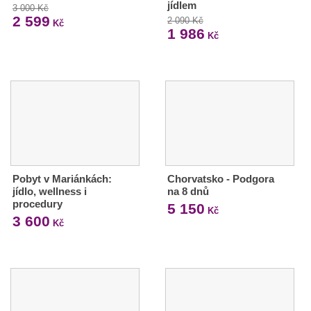
jídlem
3 000 Kč
2 599
2 090 Kč
Kč
1 986
Kč
Pobyt v Mariánkách:
Chorvatsko - Podgora
jídlo, wellness i
na 8 dnů
procedury
5 150
Kč
3 600
Kč