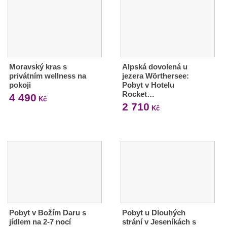
Moravský kras s
Alpská dovolená u
privátním wellness na
jezera Wörthersee:
pokoji
Pobyt v Hotelu
Rocket…
4 490
Kč
2 710
Kč
Pobyt v Božím Daru s
Pobyt u Dlouhých
jídlem na 2-7 nocí
strání v Jeseníkách s