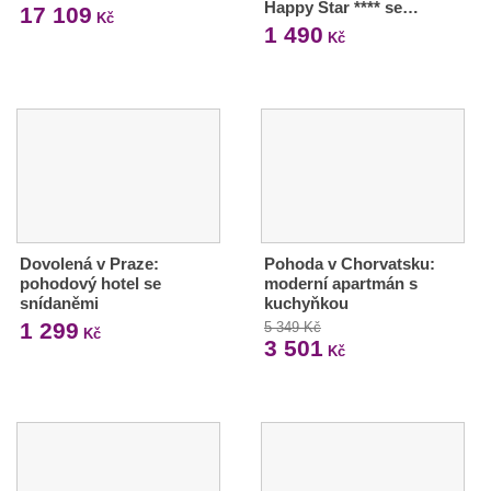
Happy Star **** se…
17 109
Kč
1 490
Kč
Dovolená v Praze:
Pohoda v Chorvatsku:
pohodový hotel se
moderní apartmán s
snídaněmi
kuchyňkou
1 299
5 349 Kč
Kč
3 501
Kč