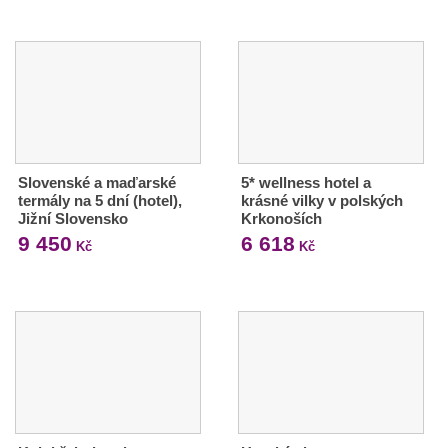
Slovenské a maďarské
5* wellness hotel a
termály na 5 dní (hotel),
krásné vilky v polských
Jižní Slovensko
Krkonoších
9 450
6 618
Kč
Kč