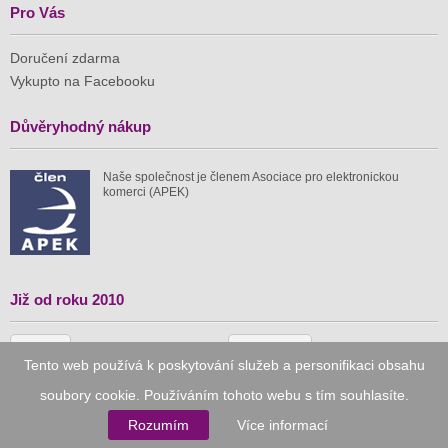
Pro Vás
Doručení zdarma
Vykupto na Facebooku
Důvěryhodný nákup
Naše společnost je členem Asociace pro elektronickou
komerci (APEK)
Již od roku 2010
59 tis.
1 511 mil.
Tento web používá k poskytování služeb a personifikaci obsahu
spuštěných nabídek
ušetřeno nákupy
soubory cookie. Používáním tohoto webu s tím souhlasíte.
Rozumím
Více informací
© 2010–2026
Vykupto.cz
, Všechna práva vyhrazena.