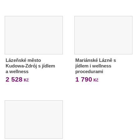
Lázeňské město
Mariánské Lázně s
Kudowa-Zdrój s jídlem
jídlem i wellness
a wellness
procedurami
2 528
1 790
Kč
Kč