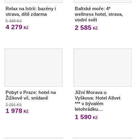
Relax na Istrii: bazény i
Baltské moře: 4*
strava, dítě zdarma
wellness hotel, strava,
vodní svět
5 349 Kč
4 279
2 585
Kč
Kč
Pobyt v Praze: hotel na
Jižní Morava u
Žižkově vč. snídaně
Vyškova: Hotel Allvet
*** v bývalém
2 291 Kč
letohrádku…
1 978
Kč
1 590
Kč