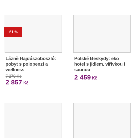
-61 %
Lázně Hajdúszoboszló:
Polské Beskydy: eko
pobyt s polopenzí a
hotel s jídlem, vířivkou i
wellness
saunou
2 459
7 270 Kč
Kč
2 857
Kč