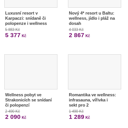
Luxusní resort v
Nový 4* resort u Baltu:
Karpaczi: snídaně či
wellness, jídlo i pláž na
polopenze i wellness
dosah
5 883 Kč
4 033 Kč
5 377
2 867
Kč
Kč
Wellness pobyt ve
Romantika ve wellness:
Strakonicích se snídaní
infrasauna, vířivka i
či polopenzí
sekt pro 2
2 490 Kč
1 490 Kč
2 090
1 289
Kč
Kč