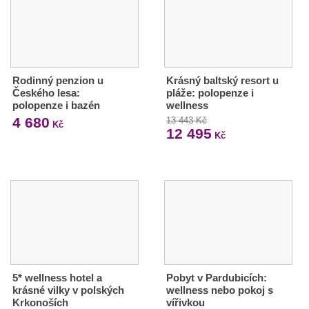
Rodinný penzion u
Krásný baltský resort u
Českého lesa:
pláže: polopenze i
polopenze i bazén
wellness
4 680
13 443 Kč
Kč
12 495
Kč
5* wellness hotel a
Pobyt v Pardubicích:
krásné vilky v polských
wellness nebo pokoj s
Krkonoších
vířivkou