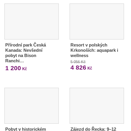
Přírodní park Česká
Resort v polských
Kanada: Nevšední
Krkonoších: aquapark i
pobyt na Bison
wellness
Ranchi…
5 056 Kč
4 826
1 200
Kč
Kč
Pobyt v historickém
Zájezd do Řecka: 9–12