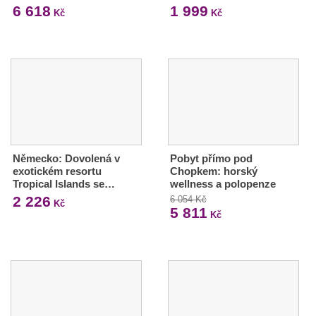
6 618
1 999
Kč
Kč
Německo: Dovolená v
Pobyt přímo pod
exotickém resortu
Chopkem: horský
Tropical Islands se…
wellness a polopenze
2 226
6 054 Kč
Kč
5 811
Kč