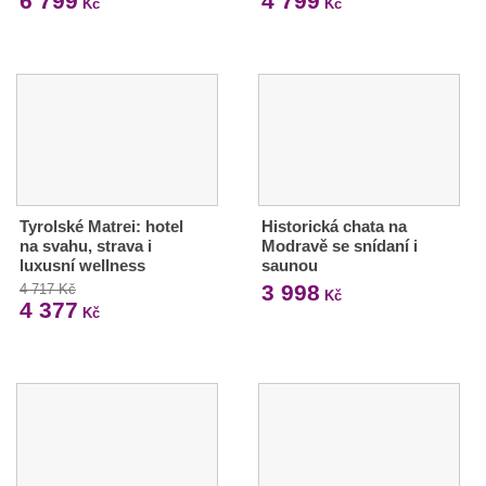
6 799
4 799
Kč
Kč
Tyrolské Matrei: hotel
Historická chata na
na svahu, strava i
Modravě se snídaní i
luxusní wellness
saunou
3 998
4 717 Kč
Kč
4 377
Kč