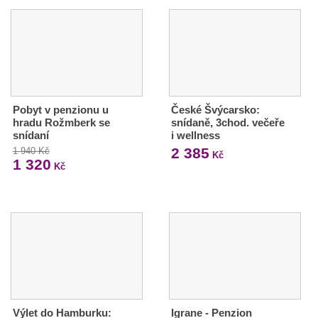
Pobyt v penzionu u
České Švýcarsko:
hradu Rožmberk se
snídaně, 3chod. večeře
snídaní
i wellness
2 385
1 940 Kč
Kč
1 320
Kč
Výlet do Hamburku:
Igrane - Penzion