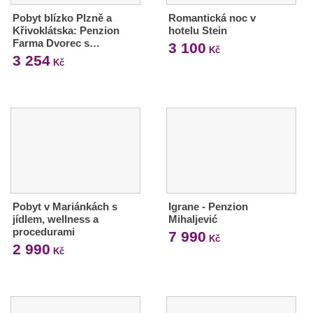
Pobyt blízko Plzně a
Romantická noc v
Křivoklátska: Penzion
hotelu Stein
Farma Dvorec s…
3 100
Kč
3 254
Kč
Pobyt v Mariánkách s
Igrane - Penzion
jídlem, wellness a
Mihaljević
procedurami
7 990
Kč
2 990
Kč