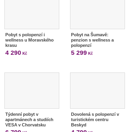
Pobyt s polopenzí i
Pobyt na Šumavě:
wellness u Moravského
penzion s wellness a
krasu
polopenzí
4 290
5 299
Kč
Kč
Týdenní pobyt v
Dovolená s polopenzí v
apartmánech a studiích
turistickém centru
VESA v Chorvatsku
Beskyd