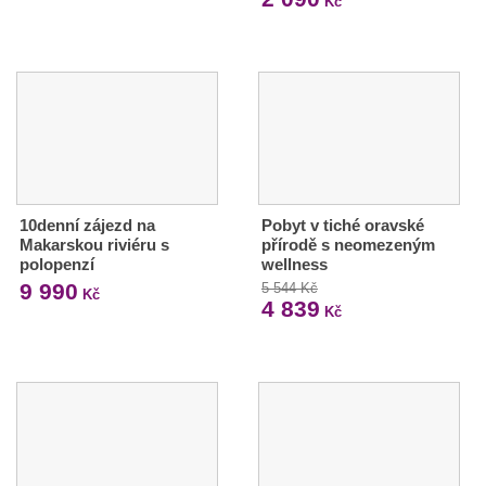
Kč
10denní zájezd na
Pobyt v tiché oravské
Makarskou riviéru s
přírodě s neomezeným
polopenzí
wellness
9 990
5 544 Kč
Kč
4 839
Kč