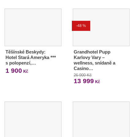
-48 %
Těšínské Beskydy:
Grandhotel Pupp
Hotel Stará Ameryka ***
Karlovy Vary –
s polopenzí,…
wellness, snídaně a
Casino…
1 900
Kč
26 900 Kč
13 999
Kč