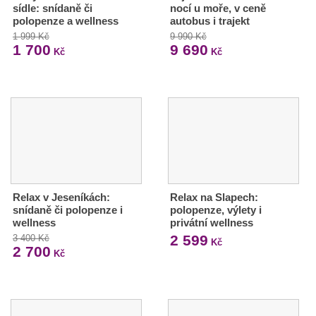
sídle: snídaně či
nocí u moře, v ceně
polopenze a wellness
autobus i trajekt
1 999 Kč
9 990 Kč
1 700
9 690
Kč
Kč
Relax v Jeseníkách:
Relax na Slapech:
snídaně či polopenze i
polopenze, výlety i
wellness
privátní wellness
2 599
3 400 Kč
Kč
2 700
Kč