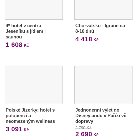
4* hotel v centru
Chorvatsko - Igrane na
Jeseníku s jídlem i
8-10 dnů
saunou
4 418
Kč
1 608
Kč
Polské Jizerky: hotel s
Jednodenní výlet do
polopenzí a
Disneylandu v Paříži vč.
neomezeným wellness
dopravy
3 091
2 790 Kč
Kč
2 690
Kč