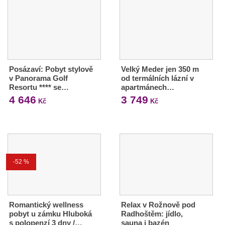
Posázaví: Pobyt stylově
Velký Meder jen 350 m
v Panorama Golf
od termálních lázní v
Resortu **** se…
apartmánech…
4 646
3 749
Kč
Kč
-52 %
Romantický wellness
Relax v Rožnově pod
pobyt u zámku Hluboká
Radhoštěm: jídlo,
s polopenzí 3 dny /…
sauna i bazén