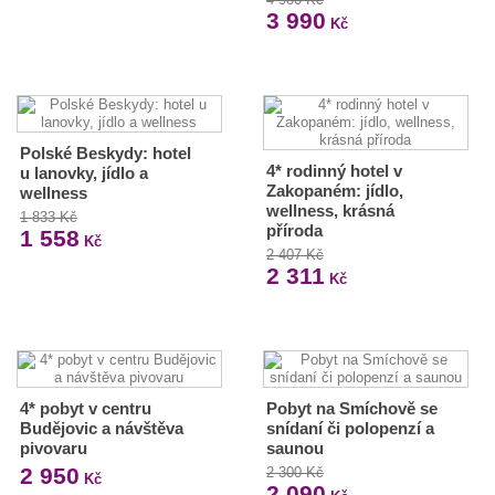
3 990
Kč
Polské Beskydy: hotel
4* rodinný hotel v
u lanovky, jídlo a
Zakopaném: jídlo,
wellness
wellness, krásná
1 833 Kč
příroda
1 558
Kč
2 407 Kč
2 311
Kč
4* pobyt v centru
Pobyt na Smíchově se
Budějovic a návštěva
snídaní či polopenzí a
pivovaru
saunou
2 950
2 300 Kč
Kč
2 090