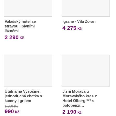
Valašský hotel se
Igrane - Vila Zoran
stravou i pivními
4 275
Kč
lázněmi
2 290
Kč
Útulna na Vysočině:
Jižní Morava u
jednoduchá chatka s
Moravského krasu:
kamny i grilem
Hotel Olberg *** s
polopenzí…
1 200 Kč
990
2 190
Kč
Kč