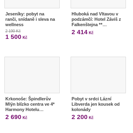
Jeseníky: pobyt na
Hluboká nad Vltavou v
ranči, snídaně i sleva na
podzámčí: Hotel Záviš z
wellness
Falkenštejna **…
2 414
2 190 Kč
Kč
1 500
Kč
Krkonoše: Špindlerův
Pobyt v srdci Lázní
Mlýn blízko centra ve 4*
Libverda jen kousek od
Harmony Hotelu…
kolonády
2 690
2 200
Kč
Kč