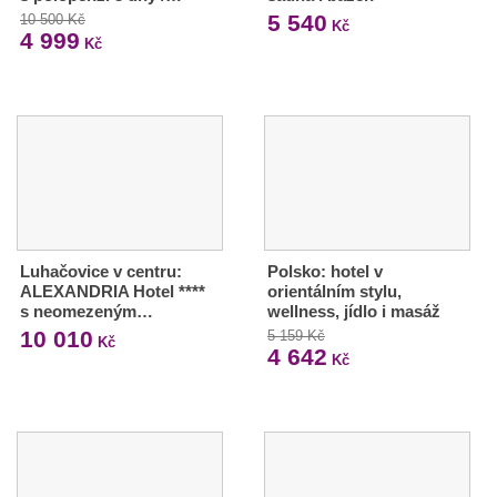
5 540
10 500 Kč
Kč
4 999
Kč
Luhačovice v centru:
Polsko: hotel v
ALEXANDRIA Hotel ****
orientálním stylu,
s neomezeným…
wellness, jídlo i masáž
10 010
5 159 Kč
Kč
4 642
Kč