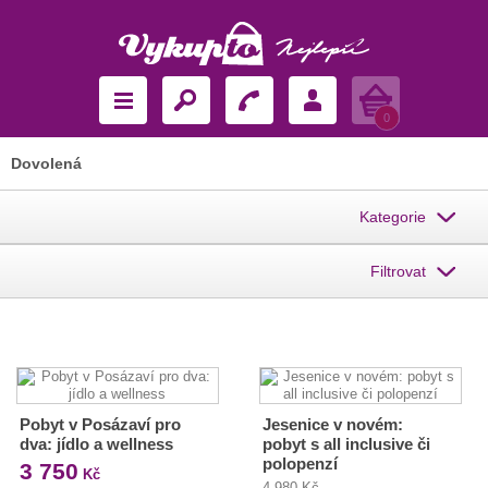
Košík
0
Dovolená
Kategorie
Filtrovat
Pobyt v Posázaví pro
Jesenice v novém:
dva: jídlo a wellness
pobyt s all inclusive či
polopenzí
3 750
Kč
4 980 Kč