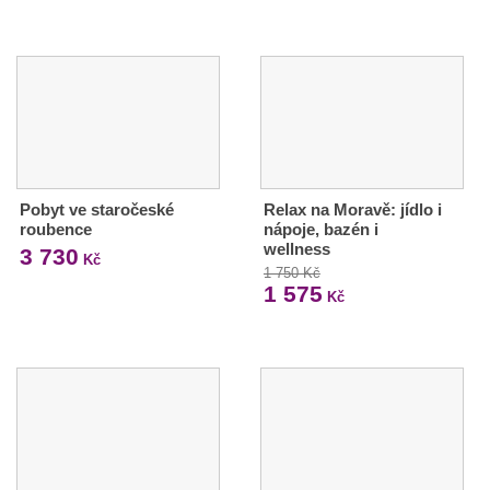
Pobyt ve staročeské
Relax na Moravě: jídlo i
roubence
nápoje, bazén i
wellness
3 730
Kč
1 750 Kč
1 575
Kč