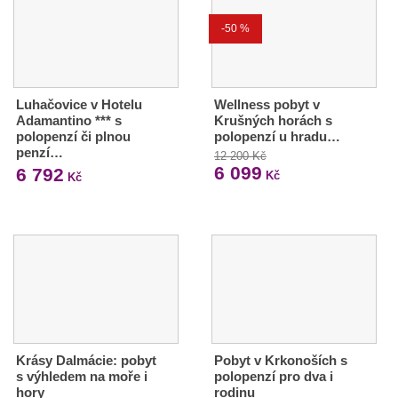
-50 %
Luhačovice v Hotelu
Wellness pobyt v
Adamantino *** s
Krušných horách s
polopenzí či plnou
polopenzí u hradu…
penzí…
12 200 Kč
6 099
6 792
Kč
Kč
Krásy Dalmácie: pobyt
Pobyt v Krkonoších s
s výhledem na moře i
polopenzí pro dva i
hory
rodinu