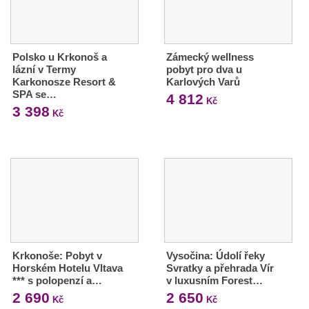
Polsko u Krkonoš a
Zámecký wellness
lázní v Termy
pobyt pro dva u
Karkonosze Resort &
Karlových Varů
SPA se…
4 812
Kč
3 398
Kč
Krkonoše: Pobyt v
Vysočina: Údolí řeky
Horském Hotelu Vltava
Svratky a přehrada Vír
*** s polopenzí a…
v luxusním Forest…
2 690
2 650
Kč
Kč