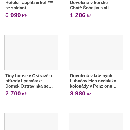
Hotelu Tauplitzerhof ***
Dovolená v horské
se snídaní…
Chatě Šohajka s all…
6 999
1 206
Kč
Kč
Tiny house v Ostravě u
Dovolená v krásných
přírody i památek:
Luhačovicích nedaleko
Domek Ostravinka se…
kolonády v Penzionu…
2 700
3 980
Kč
Kč