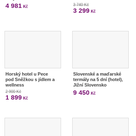
4 981
3 740 Kč
Kč
3 299
Kč
Horský hotel u Pece
Slovenské a maďarské
pod Sněžkou s jídlem a
termály na 5 dní (hotel),
wellness
Jižní Slovensko
9 450
2 900 Kč
Kč
1 899
Kč