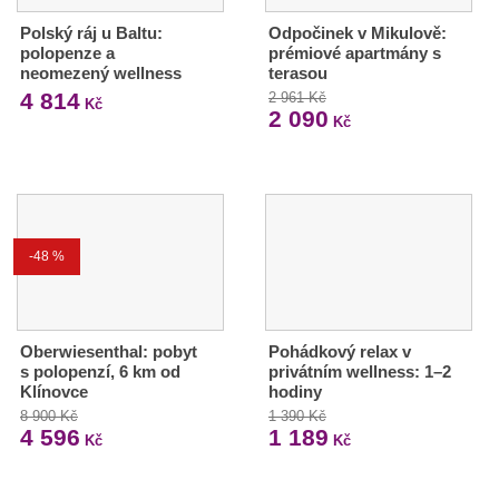
Polský ráj u Baltu:
Odpočinek v Mikulově:
polopenze a
prémiové apartmány s
neomezený wellness
terasou
4 814
2 961 Kč
Kč
2 090
Kč
-48 %
Oberwiesenthal: pobyt
Pohádkový relax v
s polopenzí, 6 km od
privátním wellness: 1–2
Klínovce
hodiny
8 900 Kč
1 390 Kč
4 596
1 189
Kč
Kč