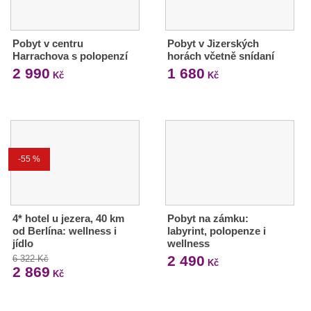
Pobyt v centru
Pobyt v Jizerských
Harrachova s polopenzí
horách včetně snídaní
2 990
1 680
Kč
Kč
-55 %
4* hotel u jezera, 40 km
Pobyt na zámku:
od Berlína: wellness i
labyrint, polopenze i
jídlo
wellness
2 490
6 322 Kč
Kč
2 869
Kč