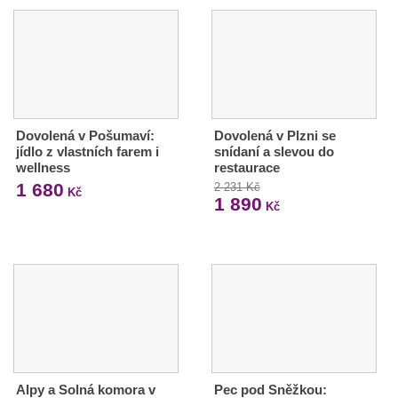
Dovolená v Pošumaví:
Dovolená v Plzni se
jídlo z vlastních farem i
snídaní a slevou do
wellness
restaurace
1 680
2 231 Kč
Kč
1 890
Kč
Alpy a Solná komora v
Pec pod Sněžkou: