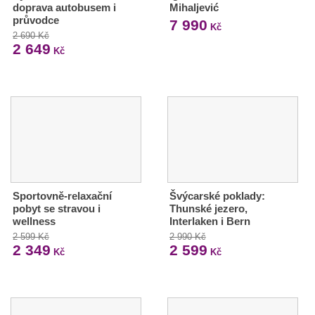
doprava autobusem i
Mihaljević
průvodce
7 990
Kč
2 690 Kč
2 649
Kč
Sportovně-relaxační
Švýcarské poklady:
pobyt se stravou i
Thunské jezero,
wellness
Interlaken i Bern
2 599 Kč
2 990 Kč
2 349
2 599
Kč
Kč