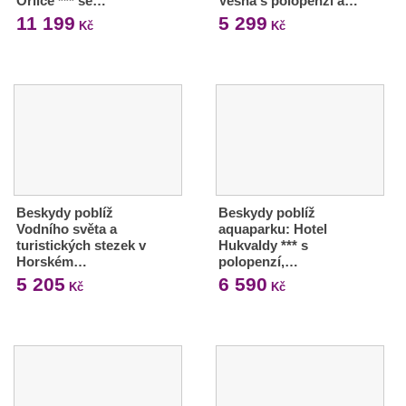
Orlice *** se…
Vesna s polopenzí a…
11 199
5 299
Kč
Kč
Beskydy poblíž
Beskydy poblíž
Vodního světa a
aquaparku: Hotel
turistických stezek v
Hukvaldy *** s
Horském…
polopenzí,…
5 205
6 590
Kč
Kč