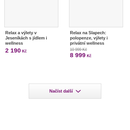
Relax a výlety v
Relax na Slapech:
Jeseníkách s jídlem i
polopenze, výlety i
wellness
privátní wellness
2 190
10 999 Kč
Kč
8 999
Kč
Načíst další