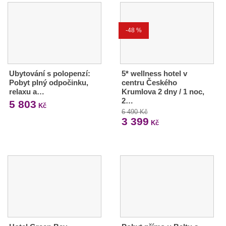
-48 %
Ubytování s polopenzí:
5* wellness hotel v
Pobyt plný odpočinku,
centru Českého
relaxu a…
Krumlova 2 dny / 1 noc,
2…
5 803
Kč
6 490 Kč
3 399
Kč