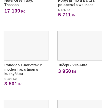
Hotel Green Bay,
Pobyt přímo u Baltu s
Thassos
polopenzí a wellness
17 109
6 136 Kč
Kč
5 711
Kč
Pohoda v Chorvatsku:
Tučepi - Vila Ante
moderní apartmán s
3 950
Kč
kuchyňkou
5 349 Kč
3 501
Kč