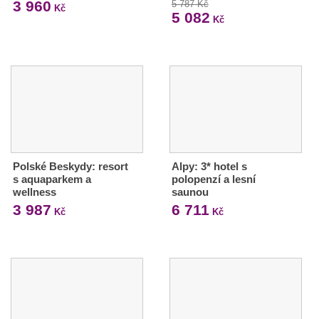
3 960
5 787 Kč
Kč
5 082
Kč
Polské Beskydy: resort
Alpy: 3* hotel s
s aquaparkem a
polopenzí a lesní
wellness
saunou
3 987
6 711
Kč
Kč