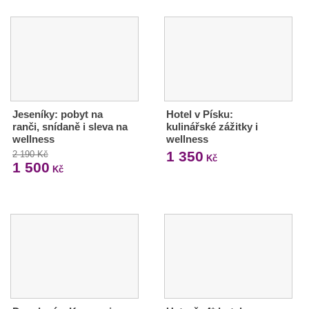
Jeseníky: pobyt na
Hotel v Písku:
ranči, snídaně i sleva na
kulinářské zážitky i
wellness
wellness
1 350
2 190 Kč
Kč
1 500
Kč