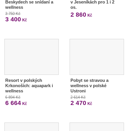
Beskydech se snídaní a
v Jeseníkách pro 1 i 2
wellness
os.
2 860
3 750 Kč
Kč
3 400
Kč
Resort v polských
Pobyt se stravou a
Krkonoších: aquapark i
wellness v polské
wellness
Ustroni
6 894 Kč
2 614 Kč
6 664
2 470
Kč
Kč