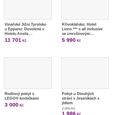
Vinařské Jižní Tyrolsko
Křivoklátsko: Hotel
u Eppanu: Dovolená v
Lions *** s all inclusive
Hotelu Ansitz…
se zmrzlinovým…
11 701
5 990
Kč
Kč
Rodinný pobyt s
Pobyt u Dlouhých
LEGO® kostičkami
strání v Jeseníkách s
jídlem
3 000
Kč
2 090 Kč
1 986
Kč