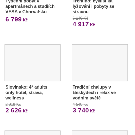
Týdenní pobyt v
Trentino: cyklistika,
apartmánech a studiích
lyžování i pobyty se
VESA v Chorvatsku
stravou
6 799
6 146 Kč
Kč
4 917
Kč
Slovinsko: 4* adults
Tradiční chalupy v
only hotel, strava,
Beskydech i relax ve
wellness
vodním světě
2 918 Kč
4 540 Kč
2 626
3 740
Kč
Kč