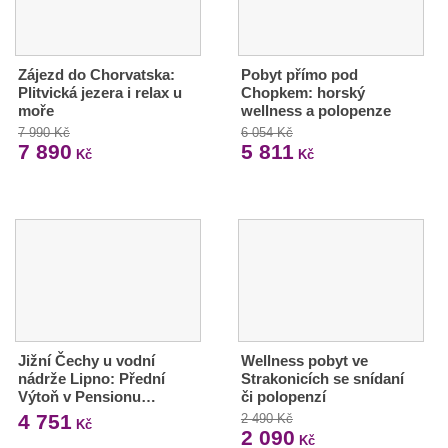
Zájezd do Chorvatska:
Pobyt přímo pod
Plitvická jezera i relax u
Chopkem: horský
moře
wellness a polopenze
7 990 Kč
6 054 Kč
7 890
5 811
Kč
Kč
Jižní Čechy u vodní
Wellness pobyt ve
nádrže Lipno: Přední
Strakonicích se snídaní
Výtoň v Pensionu…
či polopenzí
4 751
2 490 Kč
Kč
2 090
Kč