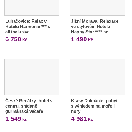
Luhačovice: Relax v
Jižní Morava: Relaxace
Hotelu Harmonie *** s
ve stylovém Hotelu
all inclusive…
Happy Star **** se…
6 750
1 490
Kč
Kč
České Benátky: hotel v
Krásy Dalmácie: pobyt
centru, snídaně i
s výhledem na moře i
gurmánská večeře
hory
1 549
4 981
Kč
Kč