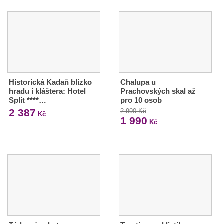
Historická Kadaň blízko
Chalupa u
hradu i kláštera: Hotel
Prachovských skal až
Split ****…
pro 10 osob
2 387
2 990 Kč
Kč
1 990
Kč