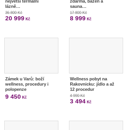
největší termální
zdarma, bazén a
lázně…
sauna…
36 800 Kč
17 800 Kč
20 999
8 999
Kč
Kč
Zámek u Varů: boží
Wellness pobyt na
wellness, procedury i
Rakovnicku: jídlo a až
polopenze
12 procedur
9 450
4 990 Kč
Kč
3 494
Kč