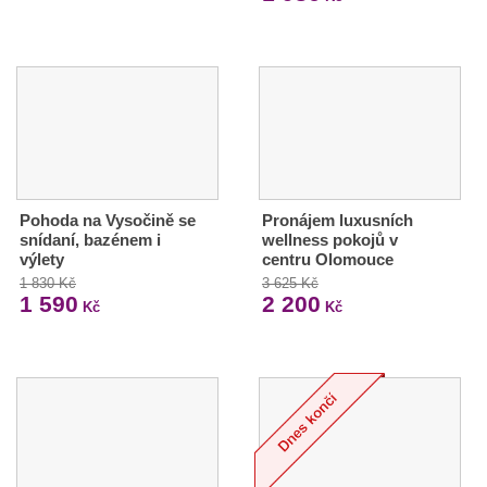
Pohoda na Vysočině se
Pronájem luxusních
snídaní, bazénem i
wellness pokojů v
výlety
centru Olomouce
1 830 Kč
3 625 Kč
1 590
2 200
Kč
Kč