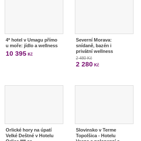
4* hotel v Umagu přímo
Severní Morava:
u moře: jídlo a wellness
snídaně, bazén i
privátní wellness
10 395
Kč
2 480 Kč
2 280
Kč
Orlické hory na úpatí
Slovinsko v Terme
Velké Deštné v Hotelu
Topolšica - Hotelu