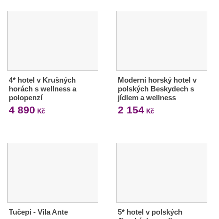
4* hotel v Krušných
Moderní horský hotel v
horách s wellness a
polských Beskydech s
polopenzí
jídlem a wellness
4 890
2 154
Kč
Kč
Tučepi - Vila Ante
5* hotel v polských