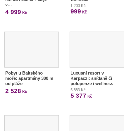
v…
1 200 Kč
999
4 999
Kč
Kč
Pobyt u Baltského
Luxusní resort v
moře: apartmány 300 m
Karpaczi: snídaně či
od pláže
polopenze i wellness
2 528
5 883 Kč
Kč
5 377
Kč