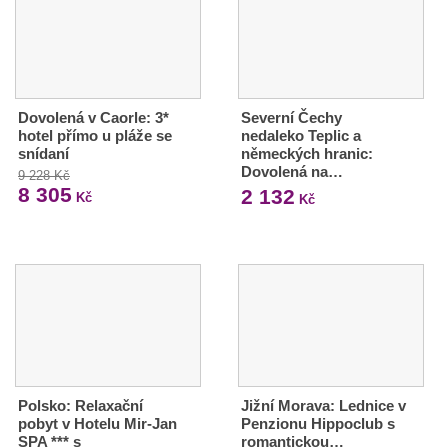
Dovolená v Caorle: 3*
Severní Čechy
hotel přímo u pláže se
nedaleko Teplic a
snídaní
německých hranic:
Dovolená na…
9 228 Kč
8 305
2 132
Kč
Kč
Polsko: Relaxační
Jižní Morava: Lednice v
pobyt v Hotelu Mir-Jan
Penzionu Hippoclub s
SPA *** s
romantickou…