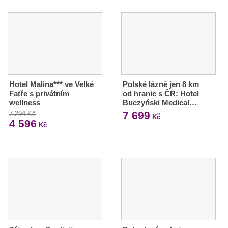
Hotel Malina*** ve Velké
Polské lázně jen 8 km
Fatře s privátním
od hranic s ČR: Hotel
wellness
Buczyński Medical…
7 699
7 294 Kč
Kč
4 596
Kč