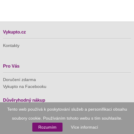
Vykupto.cz
Kontakty
Pro Vás
Doručení zdarma
Vykupto na Facebooku
Důvěryhodný nákup
Tento web používá k poskytování služeb a personifikaci obsahu
Naše společnost je členem Asociace pro elektronickou
soubory cookie. Používáním tohoto webu s tím souhlasíte.
komerci (APEK)
Rozumím
Více informací