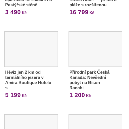
Pastýřské stěně
pláže s rozšířenou…
3 490
16 799
Kč
Kč
Hévíz jen 2 km od
Přírodní park Česká
termálního jezera v
Kanada: Nevšední
Amira Boutique Hotelu
pobyt na Bison
s…
Ranchi…
5 199
1 200
Kč
Kč