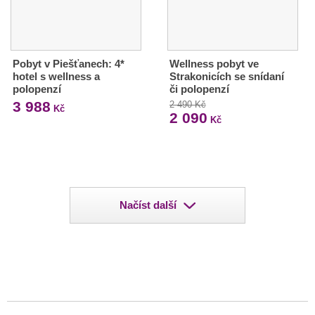
Pobyt v Piešťanech: 4*
Wellness pobyt ve
hotel s wellness a
Strakonicích se snídaní
polopenzí
či polopenzí
3 988
2 490 Kč
Kč
2 090
Kč
Načíst další