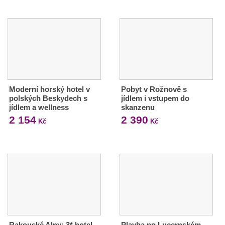
Moderní horský hotel v
Pobyt v Rožnově s
polských Beskydech s
jídlem i vstupem do
jídlem a wellness
skanzenu
2 154
2 390
Kč
Kč
Rakouské Alpy: 3* hotel
Plavba po Lucernském