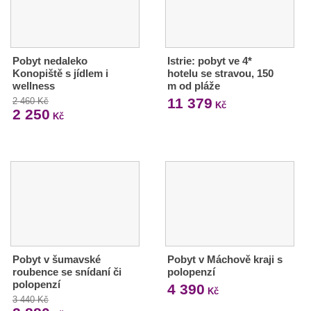
Pobyt nedaleko
Istrie: pobyt ve 4*
Konopiště s jídlem i
hotelu se stravou, 150
wellness
m od pláže
11 379
2 460 Kč
Kč
2 250
Kč
Pobyt v šumavské
Pobyt v Máchově kraji s
roubence se snídaní či
polopenzí
polopenzí
4 390
Kč
3 440 Kč