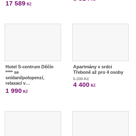
17 589
Kč
Hotel S-centrum Děčín
Apartmány v srdci
**** se
Třeboně až pro 4 osoby
snídaní/polopenzí,
5 200 Kč
relaxací v…
4 400
Kč
1 990
Kč