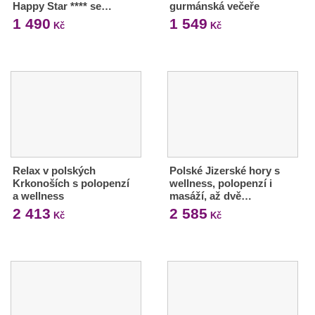
Happy Star **** se…
gurmánská večeře
1 490
1 549
Kč
Kč
Relax v polských
Polské Jizerské hory s
Krkonoších s polopenzí
wellness, polopenzí i
a wellness
masáží, až dvě…
2 413
2 585
Kč
Kč