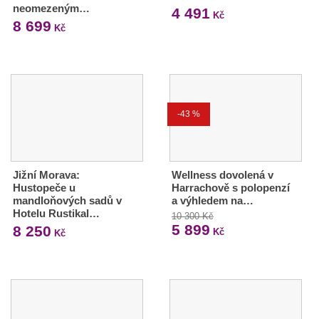
neomezeným…
4 491
Kč
8 699
Kč
-43 %
Jižní Morava:
Wellness dovolená v
Hustopeče u
Harrachově s polopenzí
mandloňových sadů v
a výhledem na…
Hotelu Rustikal…
10 300 Kč
5 899
8 250
Kč
Kč