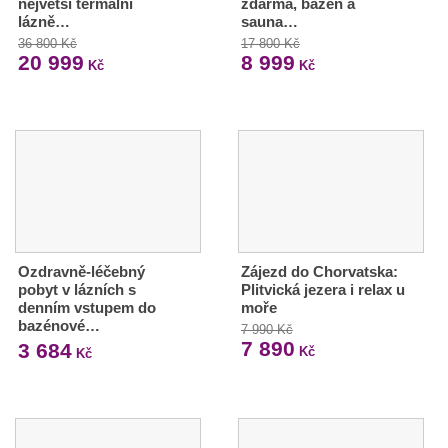
největší termální
zdarma, bazén a
lázně…
sauna…
36 800 Kč
17 800 Kč
20 999
8 999
Kč
Kč
Ozdravně-léčebný
Zájezd do Chorvatska:
pobyt v lázních s
Plitvická jezera i relax u
denním vstupem do
moře
bazénové…
7 990 Kč
7 890
3 684
Kč
Kč