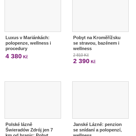
Luxus v Mariánkách:
Pobyt na Kroměřížsku
polopenze, wellness i
se stravou, bazénem i
procedury
wellness
4 380
2 810 Kč
Kč
2 390
Kč
Polské lázně
Janské Lázně: penzion
Świeradów Zdrój jen 7
se snídaní a polopenzí,
km od hranic: Pobyt
wellness