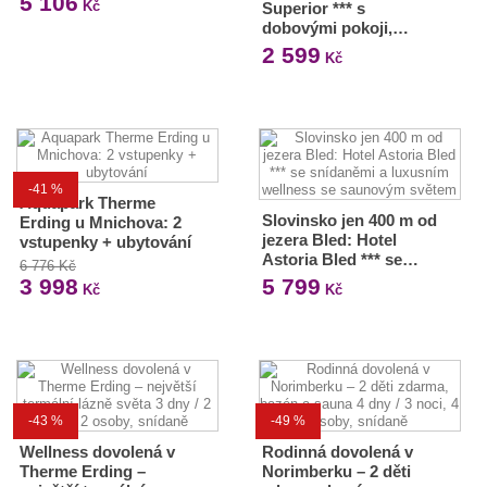
5 106
Kč
Superior *** s
dobovými pokoji,…
2 599
Kč
-41 %
Aquapark Therme
Slovinsko jen 400 m od
Erding u Mnichova: 2
jezera Bled: Hotel
vstupenky + ubytování
Astoria Bled *** se…
6 776 Kč
3 998
5 799
Kč
Kč
-43 %
-49 %
Wellness dovolená v
Rodinná dovolená v
Therme Erding –
Norimberku – 2 děti