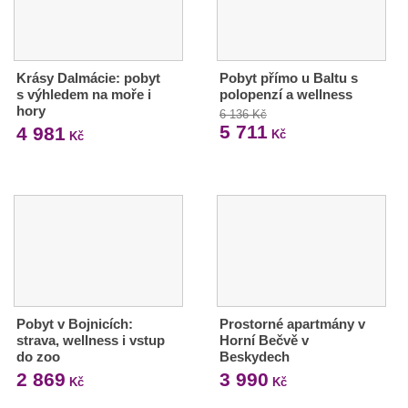
Krásy Dalmácie: pobyt
Pobyt přímo u Baltu s
s výhledem na moře i
polopenzí a wellness
hory
6 136 Kč
5 711
4 981
Kč
Kč
Pobyt v Bojnicích:
Prostorné apartmány v
strava, wellness i vstup
Horní Bečvě v
do zoo
Beskydech
2 869
3 990
Kč
Kč