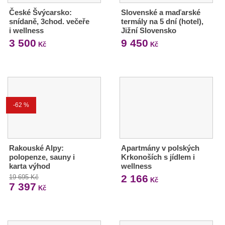
České Švýcarsko:
Slovenské a maďarské
snídaně, 3chod. večeře
termály na 5 dní (hotel),
i wellness
Jižní Slovensko
3 500
9 450
Kč
Kč
-62 %
Rakouské Alpy:
Apartmány v polských
polopenze, sauny i
Krkonoších s jídlem i
karta výhod
wellness
2 166
19 695 Kč
Kč
7 397
Kč