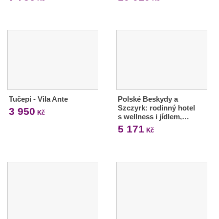
Tučepi - Vila Ante
Polské Beskydy a
Szczyrk: rodinný hotel
3 950
Kč
s wellness i jídlem,…
5 171
Kč