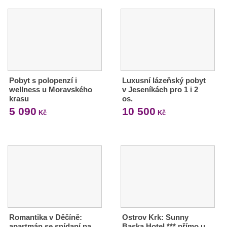
Pobyt s polopenzí i
Luxusní lázeňský pobyt
wellness u Moravského
v Jeseníkách pro 1 i 2
krasu
os.
5 090
10 500
Kč
Kč
Romantika v Děčíně:
Ostrov Krk: Sunny
apartmán se snídaní na
Baska Hotel *** přímo u