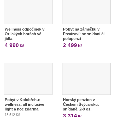
Wellness odpočinek v
Pobyt na zámečku v
Orlických horách vč.
Posázaví: se snídaní či
jídla
polopenzí
4 990
2 499
Kč
Kč
Pobyt v Kolobřehu:
Horský penzion v
wellness, all inclusive
Českém Švýcarsku:
light a noc zdarma
snídaně, 2-9 os.
3 314
18 512 Kč
Kč