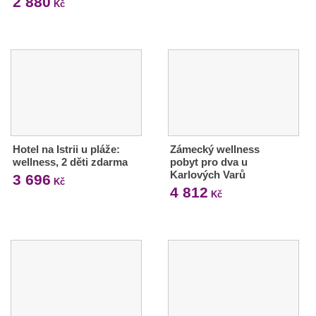
2 880
Kč
Hotel na Istrii u pláže:
Zámecký wellness
wellness, 2 děti zdarma
pobyt pro dva u
Karlových Varů
3 696
Kč
4 812
Kč