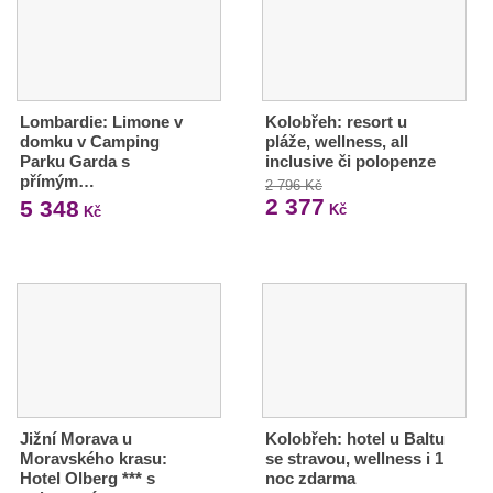
Lombardie: Limone v
Kolobřeh: resort u
domku v Camping
pláže, wellness, all
Parku Garda s
inclusive či polopenze
přímým…
2 796 Kč
2 377
5 348
Kč
Kč
Jižní Morava u
Kolobřeh: hotel u Baltu
Moravského krasu:
se stravou, wellness i 1
Hotel Olberg *** s
noc zdarma