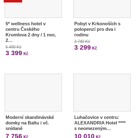
5* wellness hotel v
Pobyt v Krkonoších s
centru Českého
polopenzí pro dva i
Krumlova 2 dny / 1 noc,
rodinu
2…
3 740 Kč
3 299
6 490 Kč
Kč
3 399
Kč
Moderní skandinávské
Luhačovice v centru:
domky na Baltu i vč.
ALEXANDRIA Hotel ****
snídaně
s neomezeným…
7 756
10 010
Kč
Kč