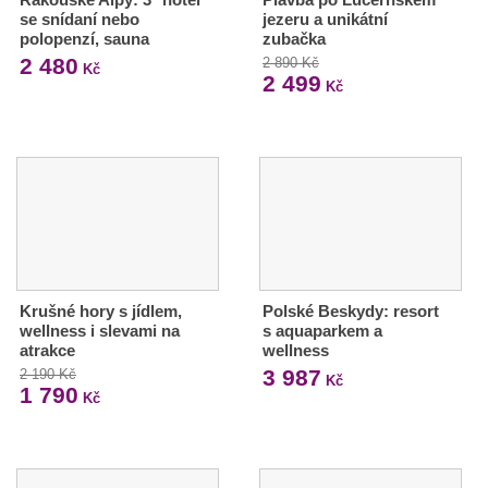
se snídaní nebo
jezeru a unikátní
polopenzí, sauna
zubačka
2 480
2 890 Kč
Kč
2 499
Kč
Krušné hory s jídlem,
Polské Beskydy: resort
wellness i slevami na
s aquaparkem a
atrakce
wellness
3 987
2 190 Kč
Kč
1 790
Kč