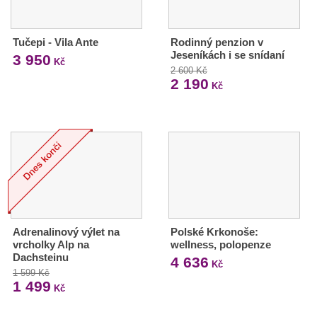
Tučepi - Vila Ante
Rodinný penzion v
Jeseníkách i se snídaní
3 950
Kč
2 600 Kč
2 190
Kč
Adrenalinový výlet na
Polské Krkonoše:
vrcholky Alp na
wellness, polopenze
Dachsteinu
4 636
Kč
1 599 Kč
1 499
Kč