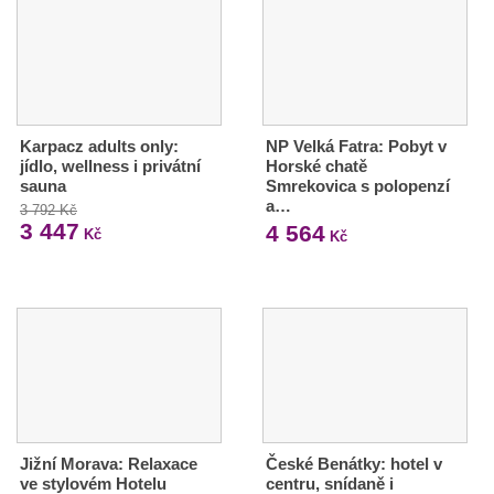
Karpacz adults only:
NP Velká Fatra: Pobyt v
jídlo, wellness i privátní
Horské chatě
sauna
Smrekovica s polopenzí
a…
3 792 Kč
3 447
4 564
Kč
Kč
Jižní Morava: Relaxace
České Benátky: hotel v
ve stylovém Hotelu
centru, snídaně i