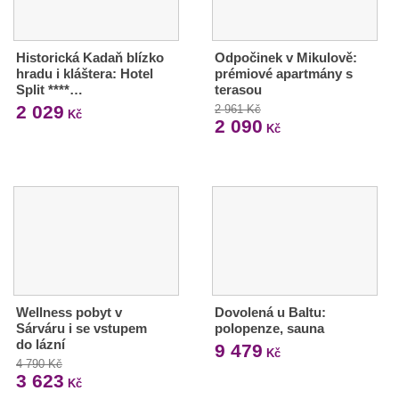
Historická Kadaň blízko
Odpočinek v Mikulově:
hradu i kláštera: Hotel
prémiové apartmány s
Split ****…
terasou
2 029
2 961 Kč
Kč
2 090
Kč
Wellness pobyt v
Dovolená u Baltu:
Sárváru i se vstupem
polopenze, sauna
do lázní
9 479
Kč
4 790 Kč
3 623
Kč