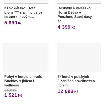
Křivoklátsko: Hotel
Beskydy a Valašsko:
Lions *** s all inclusive
Horní Bečva v
se zmrzlinovým…
Penzionu Staré časy
se…
5 990
Kč
4 399
Kč
Pobyt v hotelu u hradu
5* hotel v polských
Buchlov s jídlem i
Jizerkách s wellness a
wellness
jídlem
12 696
1 690 Kč
Kč
1 521
Kč