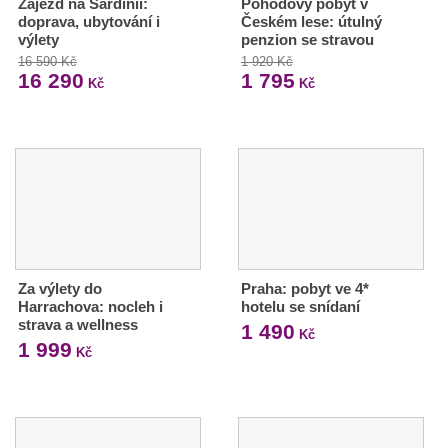
Zájezd na Sardinii:
Pohodový pobyt v
doprava, ubytování i
Českém lese: útulný
výlety
penzion se stravou
16 590 Kč
1 920 Kč
16 290
1 795
Kč
Kč
Za výlety do
Praha: pobyt ve 4*
Harrachova: nocleh i
hotelu se snídaní
strava a wellness
1 490
Kč
1 999
Kč