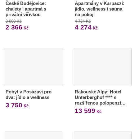
České Budějovice:
Apartmány v Karpaczi:
chalety i apartmá s
jídlo, wellness i sauna
privátní vířivkou
na pokoji
3 000 Kč
4 734 Kč
2 366
4 274
Kč
Kč
Pobyt v Posázaví pro
Rakouské Alpy: Hotel
dva: jídlo a wellness
Unterberghof **** s
rozšířenou polopenzí…
3 750
Kč
13 599
Kč