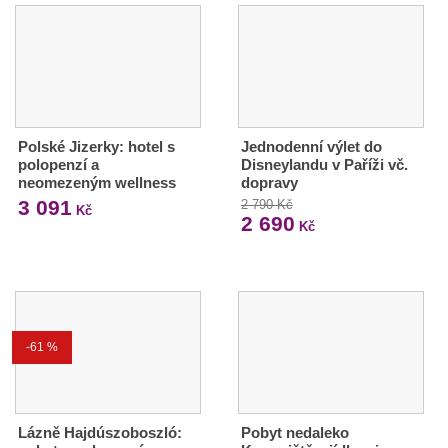
Polské Jizerky: hotel s
Jednodenní výlet do
polopenzí a
Disneylandu v Paříži vč.
neomezeným wellness
dopravy
3 091
2 790 Kč
Kč
2 690
Kč
-61 %
Lázně Hajdúszoboszló:
Pobyt nedaleko