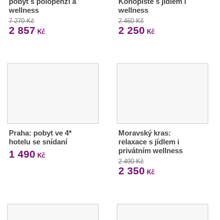
pobyt s polopenzí a
Konopiště s jídlem i
wellness
wellness
7 270 Kč
2 460 Kč
2 857
2 250
Kč
Kč
Praha: pobyt ve 4*
Moravský kras:
hotelu se snídaní
relaxace s jídlem i
privátním wellness
1 490
Kč
2 490 Kč
2 350
Kč