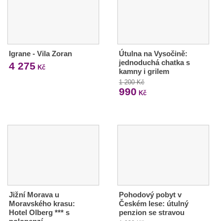
Igrane - Vila Zoran
Útulna na Vysočině:
jednoduchá chatka s
4 275
Kč
kamny i grilem
1 200 Kč
990
Kč
Jižní Morava u
Pohodový pobyt v
Moravského krasu:
Českém lese: útulný
Hotel Olberg *** s
penzion se stravou