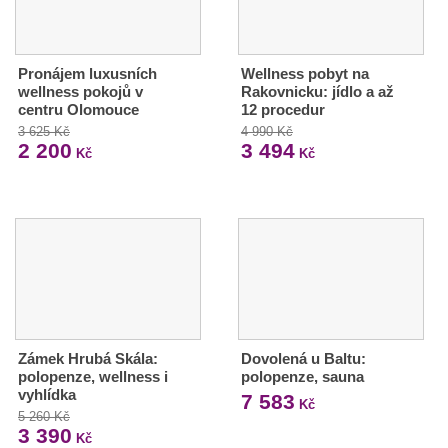
Pronájem luxusních
Wellness pobyt na
wellness pokojů v
Rakovnicku: jídlo a až
centru Olomouce
12 procedur
3 625 Kč
4 990 Kč
2 200
3 494
Kč
Kč
Zámek Hrubá Skála:
Dovolená u Baltu:
polopenze, wellness i
polopenze, sauna
vyhlídka
7 583
Kč
5 260 Kč
3 390
Kč