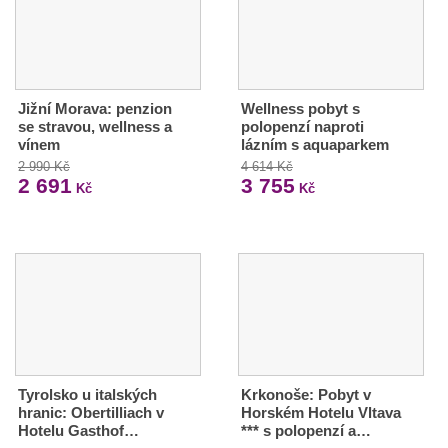
Jižní Morava: penzion
Wellness pobyt s
se stravou, wellness a
polopenzí naproti
vínem
lázním s aquaparkem
2 990 Kč
4 614 Kč
2 691
3 755
Kč
Kč
Tyrolsko u italských
Krkonoše: Pobyt v
hranic: Obertilliach v
Horském Hotelu Vltava
Hotelu Gasthof…
*** s polopenzí a…