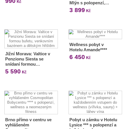
990
Kč
Mlýn s polopenzí,…
3 899
Kč
Wellness pobyt v
Hotelu Amande****
Jižní Morava: Valtice v
6 450
Kč
Penzionu Siesta se
snídaní formou…
5 590
Kč
Brno přímo v centru ve
Pobyt u zámku v Hotelu
vyhlášeném
Lysice *** s polopenzí a