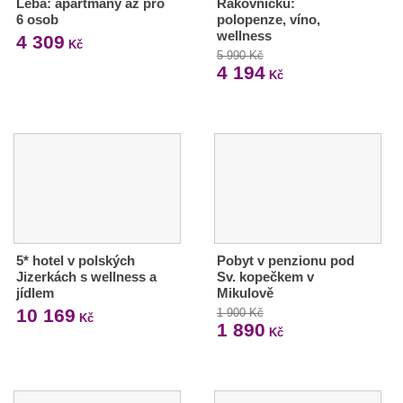
Leba: apartmány až pro
Rakovnicku:
6 osob
polopenze, víno,
wellness
4 309
Kč
5 990 Kč
4 194
Kč
5* hotel v polských
Pobyt v penzionu pod
Jizerkách s wellness a
Sv. kopečkem v
jídlem
Mikulově
10 169
1 900 Kč
Kč
1 890
Kč