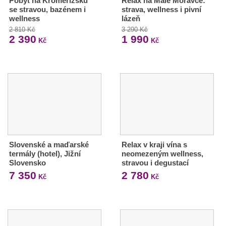
Pobyt na Kroměřížsku
Relax na Malé Morávce:
se stravou, bazénem i
strava, wellness i pivní
wellness
lázeň
2 810 Kč
3 290 Kč
2 390
1 990
Kč
Kč
Slovenské a maďarské
Relax v kraji vína s
termály (hotel), Jižní
neomezeným wellness,
Slovensko
stravou i degustací
7 350
2 780
Kč
Kč