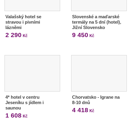
Valašský hotel se
Slovenské a maďarské
stravou i pivními
termály na 5 dní (hotel),
lázněmi
Jižní Slovensko
2 290
9 450
Kč
Kč
4* hotel v centru
Chorvatsko - Igrane na
Jeseníku s jídlem i
8-10 dnů
saunou
4 418
Kč
1 608
Kč