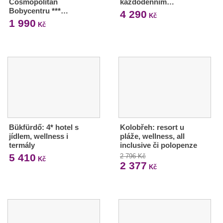
Cosmopolitan
každodenním…
Bobycentru ***…
4 290
Kč
1 990
Kč
Bükfürdő: 4* hotel s
Kolobřeh: resort u
jídlem, wellness i
pláže, wellness, all
termály
inclusive či polopenze
5 410
2 796 Kč
Kč
2 377
Kč