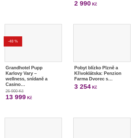
2 990
Kč
-48 %
Grandhotel Pupp
Pobyt blízko Plzně a
Karlovy Vary –
Křivoklátska: Penzion
wellness, snídaně a
Farma Dvorec s…
Casino…
3 254
Kč
26 900 Kč
13 999
Kč