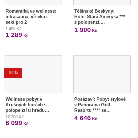
Romantika ve wellness:
Těšínské Beskydy:
infrasauna, vířivka i
Hotel Stará Ameryka ***
sekt pro 2
s polopenzí,…
1 900
1 490 Kč
Kč
1 289
Kč
-50 %
Wellness pobyt v
Posázaví: Pobyt stylově
Krušných horách s
v Panorama Golf
polopenzí u hradu…
Resortu **** se…
4 646
12 200 Kč
Kč
6 099
Kč