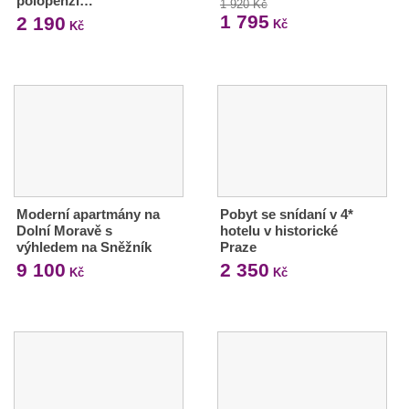
polopenzí…
1 920 Kč
1 795
2 190
Kč
Kč
Moderní apartmány na
Pobyt se snídaní v 4*
Dolní Moravě s
hotelu v historické
výhledem na Sněžník
Praze
9 100
2 350
Kč
Kč