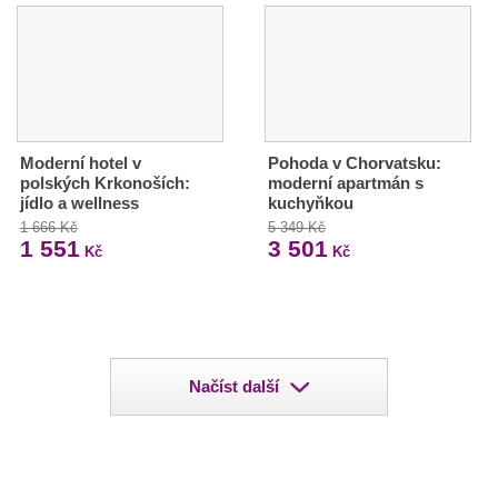
Moderní hotel v
Pohoda v Chorvatsku:
polských Krkonoších:
moderní apartmán s
jídlo a wellness
kuchyňkou
1 666 Kč
5 349 Kč
1 551
3 501
Kč
Kč
Načíst další