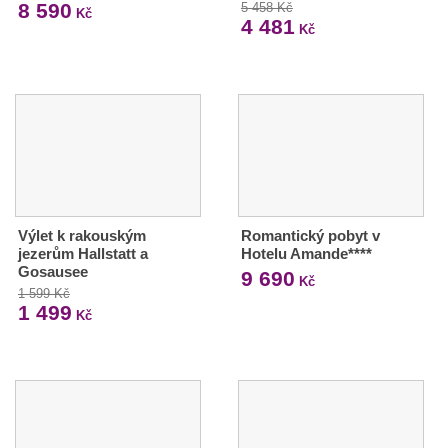
8 590
5 458 Kč
Kč
4 481
Kč
Výlet k rakouským
Romantický pobyt v
jezerům Hallstatt a
Hotelu Amande****
Gosausee
9 690
Kč
1 599 Kč
1 499
Kč