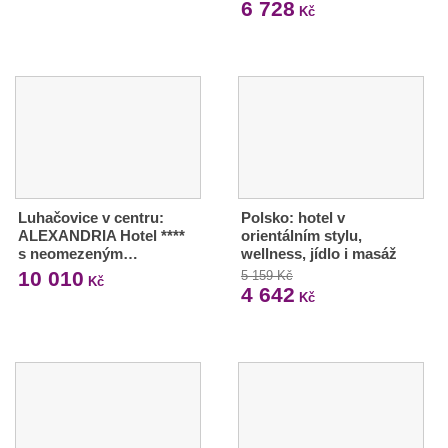
6 728
Kč
Luhačovice v centru:
Polsko: hotel v
ALEXANDRIA Hotel ****
orientálním stylu,
s neomezeným…
wellness, jídlo i masáž
10 010
5 159 Kč
Kč
4 642
Kč