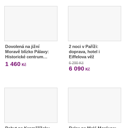
Dovolená na jižní
2 noci v Paříži:
Moravě blízko Pálavy:
doprava, hotel i
Historické centrum…
Eiffelova věž
1 460
6 290 Kč
Kč
6 090
Kč