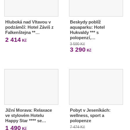
Hluboká nad Vltavou v
Beskydy poblíž
podzámčí: Hotel Záviš z
aquaparku: Hotel
Falkenštejna **…
Hukvaldy *** s
polopenzí,…
2 414
Kč
3 590 Kč
3 290
Kč
Jižní Morava: Relaxace
Pobyt v Jeseníkách:
ve stylovém Hotelu
wellness, sport a
Happy Star **** se…
polopenze
1 490
7 474 Kč
Kč