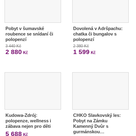
Pobyt v šumavské
Dovolená v Adršpachu:
roubence se snídaní či
chatka či bungalov s
polopenzí
polopenzí
3 440 Kč
2 380 Kč
2 880
1 599
Kč
Kč
Kudowa-Zdrój:
CHKO Slavkovský les:
polopenze, wellness i
Pobyt na Zámku
zábava nejen pro děti
Kamenný Dvůr s
gurmánskou…
5 688
Kč