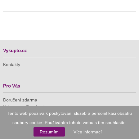
Vykupto.cz
Kontakty
Pro Vás
Doručení zdarma
Vykupto na Facebooku
Tento web používá k poskytování služeb a personifikaci obsahu
Důvěryhodný nákup
soubory cookie. Používáním tohoto webu s tím souhlasíte.
Rozumím
Více informací
Naše společnost je členem Asociace pro elektronickou