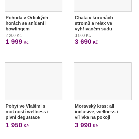
Pohoda v Orlických
Chata v korunách
horách se snídaní i
stromů a relax ve
bowlingem
vyhřívaném sudu
2 200 Kč
3 800 Kč
1 999
3 690
Kč
Kč
Pobyt ve Vlašimi s
Moravský kras: all
možností wellness i
inclusive, wellness i
pivní degustace
vířivka na pokoji
1 950
3 990
Kč
Kč