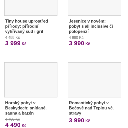
Tiny house uprostřed
Jesenice v novém:
přírody: přírodní
pobyt s all inclusive či
vyhřívaný sud i gril
polopenzí
4 499 Kč
4 980 Kč
3 999
3 990
Kč
Kč
Horský pobyt v
Romantický pobyt v
Beskydech: snídaně,
Bečově nad Teplou vč.
sauna a bazén
stravy
3 990
4 760 Kč
Kč
4 490
Kč