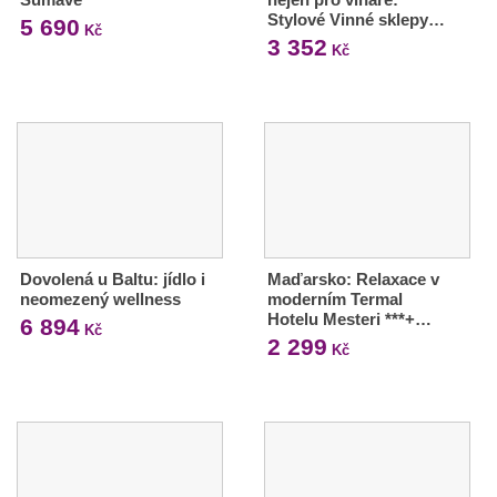
Stylové Vinné sklepy…
5 690
Kč
3 352
Kč
Dovolená u Baltu: jídlo i
Maďarsko: Relaxace v
neomezený wellness
moderním Termal
Hotelu Mesteri ***+…
6 894
Kč
2 299
Kč