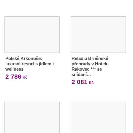
Polské Krkonoše:
Relax u Brněnské
luxusní resort s jídlem i
přehrady v Hotelu
wellness
Rakovec *** se
snídaní…
2 786
Kč
2 081
Kč