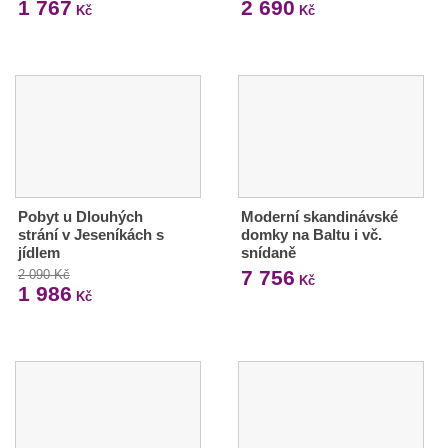
1 767
2 690
Kč
Kč
Pobyt u Dlouhých
Moderní skandinávské
strání v Jeseníkách s
domky na Baltu i vč.
jídlem
snídaně
7 756
2 090 Kč
Kč
1 986
Kč