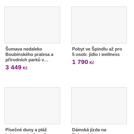
Šumava nedaleko
Pobyt ve Špindlu až pro
Boubínského pralesa a
5 osob: jídlo i wellness
přírodních parků v…
1 790
Kč
3 449
Kč
Písečné duny a pláž
Dámská jízda na