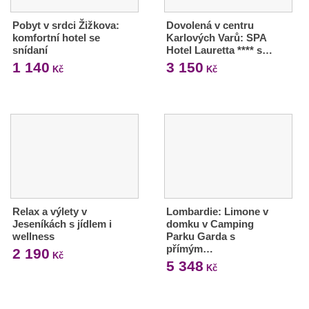
Pobyt v srdci Žižkova:
Dovolená v centru
komfortní hotel se
Karlových Varů: SPA
snídaní
Hotel Lauretta **** s…
1 140
3 150
Kč
Kč
Relax a výlety v
Lombardie: Limone v
Jeseníkách s jídlem i
domku v Camping
wellness
Parku Garda s
přímým…
2 190
Kč
5 348
Kč