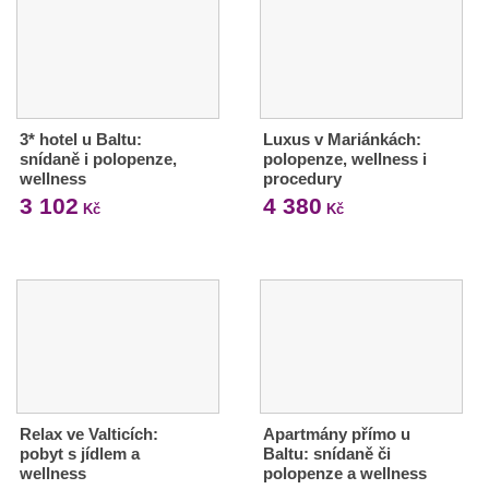
3* hotel u Baltu:
Luxus v Mariánkách:
snídaně i polopenze,
polopenze, wellness i
wellness
procedury
3 102
4 380
Kč
Kč
Relax ve Valticích:
Apartmány přímo u
pobyt s jídlem a
Baltu: snídaně či
wellness
polopenze a wellness