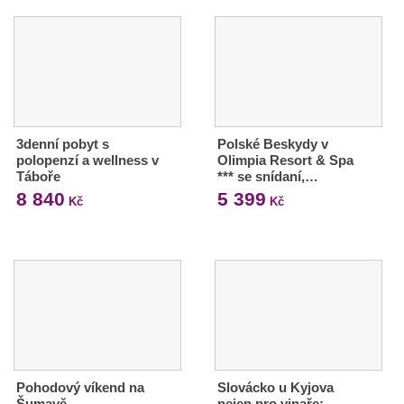
3denní pobyt s
Polské Beskydy v
polopenzí a wellness v
Olimpia Resort & Spa
Táboře
*** se snídaní,…
8 840
5 399
Kč
Kč
Pohodový víkend na
Slovácko u Kyjova
Šumavě
nejen pro vinaře: