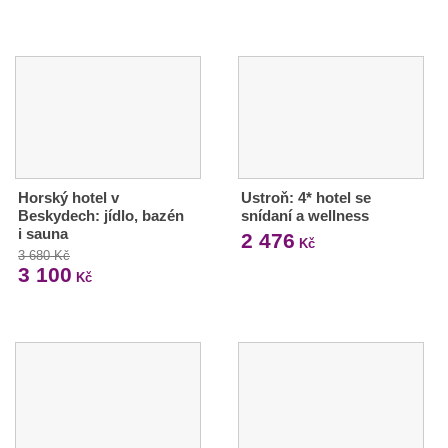
Horský hotel v
Ustroň: 4* hotel se
Beskydech: jídlo, bazén
snídaní a wellness
i sauna
2 476
Kč
3 680 Kč
3 100
Kč