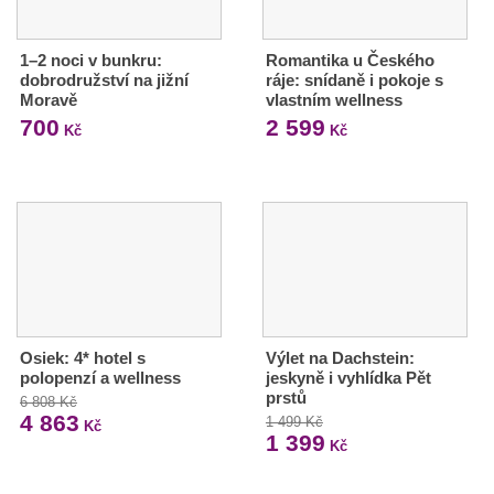
1–2 noci v bunkru:
Romantika u Českého
dobrodružství na jižní
ráje: snídaně i pokoje s
Moravě
vlastním wellness
700
2 599
Kč
Kč
Osiek: 4* hotel s
Výlet na Dachstein:
polopenzí a wellness
jeskyně i vyhlídka Pět
prstů
6 808 Kč
4 863
1 499 Kč
Kč
1 399
Kč