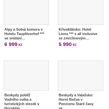
Alpy a Solná komora v
Křivoklátsko: Hotel
Hotelu Tauplitzerhof ***
Lions *** s all inclusive
se snídaní…
se zmrzlinovým…
6 999
5 990
Kč
Kč
Beskydy poblíž
Beskydy a Valašsko:
Vodního světa a
Horní Bečva v
turistických stezek v
Penzionu Staré časy
Horském…
se…