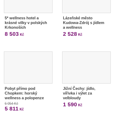
5* wellness hotel a
Lázeňské město
krásné vilky v polských
Kudowa-Zdrój s jídlem
Krkonoších
a wellness
8 503
2 528
Kč
Kč
Pobyt přímo pod
Jižní Čechy: jídlo,
Chopkem: horský
vířivka i výlet za
wellness a polopenze
velbloudy
1 590
6 054 Kč
Kč
5 811
Kč