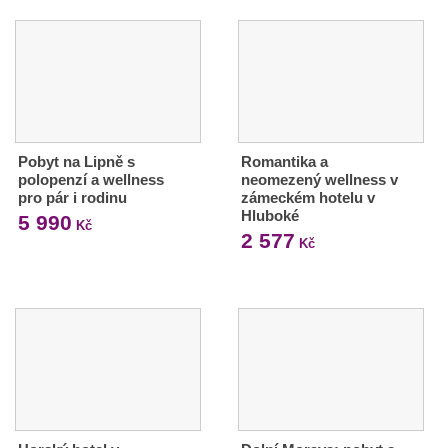
Pobyt na Lipně s
Romantika a
polopenzí a wellness
neomezený wellness v
pro pár i rodinu
zámeckém hotelu v
Hluboké
5 990
Kč
2 577
Kč