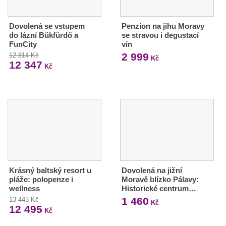
Dovolená se vstupem
Penzion na jihu Moravy
do lázní Bükfürdő a
se stravou i degustací
FunCity
vín
2 999
12 814 Kč
Kč
12 347
Kč
Krásný baltský resort u
Dovolená na jižní
pláže: polopenze i
Moravě blízko Pálavy:
wellness
Historické centrum…
1 460
13 443 Kč
Kč
12 495
Kč