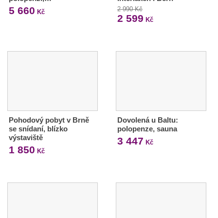
5 660
2 990 Kč
Kč
2 599
Kč
Pohodový pobyt v Brně
Dovolená u Baltu:
se snídaní, blízko
polopenze, sauna
výstaviště
3 447
Kč
1 850
Kč