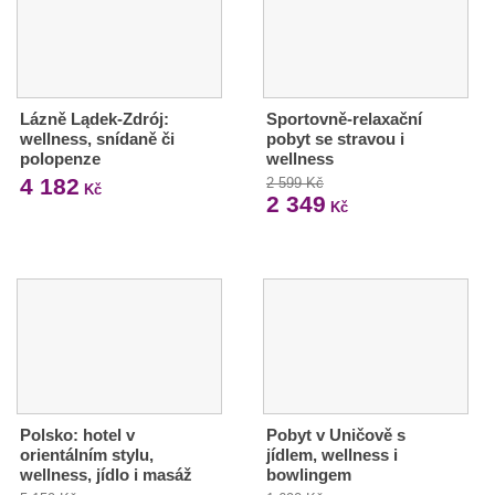
Lázně Lądek-Zdrój:
Sportovně-relaxační
wellness, snídaně či
pobyt se stravou i
polopenze
wellness
4 182
2 599 Kč
Kč
2 349
Kč
Polsko: hotel v
Pobyt v Uničově s
orientálním stylu,
jídlem, wellness i
wellness, jídlo i masáž
bowlingem