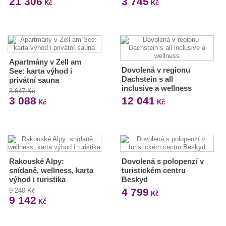
21 306
3 745
Kč
Kč
Apartmány v Zell am
Dovolená v regionu
See: karta výhod i
Dachstein s all
privátní sauna
inclusive a wellness
3 647 Kč
3 088
12 041
Kč
Kč
Rakouské Alpy:
Dovolená s polopenzí v
snídaně, wellness, karta
turistickém centru
výhod i turistika
Beskyd
4 799
9 240 Kč
Kč
9 142
Kč