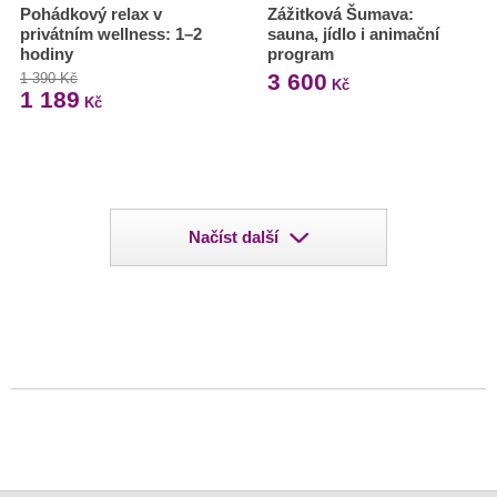
Pohádkový relax v
Zážitková Šumava:
privátním wellness: 1–2
sauna, jídlo i animační
hodiny
program
3 600
1 390 Kč
Kč
1 189
Kč
Načíst další