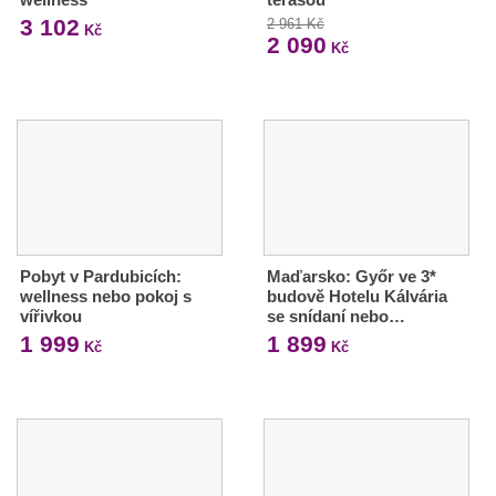
3 102
2 961 Kč
Kč
2 090
Kč
Pobyt v Pardubicích:
Maďarsko: Győr ve 3*
wellness nebo pokoj s
budově Hotelu Kálvária
vířivkou
se snídaní nebo…
1 999
1 899
Kč
Kč