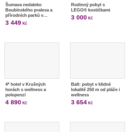
Šumava nedaleko
Rodinný pobyt s
Boubínského pralesa a
LEGO® kostičkami
přírodních parků v…
3 000
Kč
3 449
Kč
4* hotel v Krušných
Balt: pobyt v klidné
horách s wellness a
lokalitě 250 m od pláže i
polopenzí
wellness
4 890
3 654
Kč
Kč