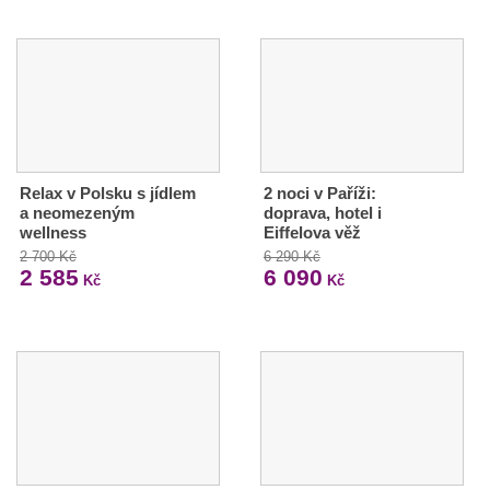
Relax v Polsku s jídlem
2 noci v Paříži:
a neomezeným
doprava, hotel i
wellness
Eiffelova věž
2 700 Kč
6 290 Kč
2 585
6 090
Kč
Kč