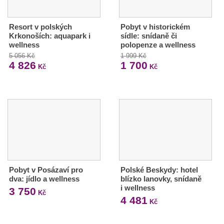
Resort v polských
Pobyt v historickém
Krkonoších: aquapark i
sídle: snídaně či
wellness
polopenze a wellness
5 056 Kč
1 999 Kč
4 826
1 700
Kč
Kč
Pobyt v Posázaví pro
Polské Beskydy: hotel
dva: jídlo a wellness
blízko lanovky, snídaně
i wellness
3 750
Kč
4 481
Kč