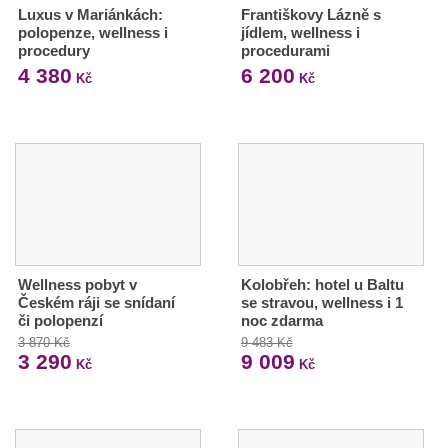
Luxus v Mariánkách:
Františkovy Lázně s
polopenze, wellness i
jídlem, wellness i
procedury
procedurami
4 380
6 200
Kč
Kč
Wellness pobyt v
Kolobřeh: hotel u Baltu
Českém ráji se snídaní
se stravou, wellness i 1
či polopenzí
noc zdarma
3 870 Kč
9 483 Kč
3 290
9 009
Kč
Kč