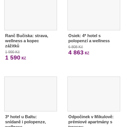
Ranč Bučiska: strava,
Osiek: 4* hotel s
wellness a kopec
polopenzí a wellness
zážitků
6 808 Kč
4 863
1 990 Kč
Kč
1 590
Kč
3* hotel u Baltu:
Odpočinek v Mikulově:
snídaně i polopenze,
prémiové apartmány s
wellness
terasou