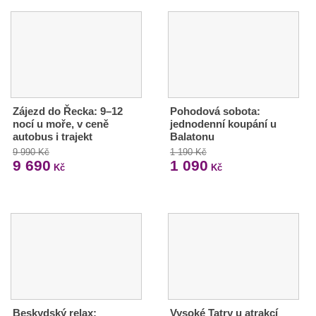
Zájezd do Řecka: 9–12
Pohodová sobota:
nocí u moře, v ceně
jednodenní koupání u
autobus i trajekt
Balatonu
9 990 Kč
1 190 Kč
9 690
1 090
Kč
Kč
Beskydský relax:
Vysoké Tatry u atrakcí