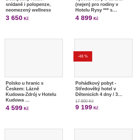
snídaně i polopenze,
(nejen) pro rodiny v
neomezený wellness
Hotelu Rysy *** s…
3 650
4 899
Kč
Kč
-48 %
Polsko u hranic s
Pohádkový pobyt -
Českem: Lázně
Středověký hotel v
Kudowa-Zdrój v Hotelu
Dětenicích 4 dny / 3…
Kudowa …
17 800 Kč
9 199
4 599
Kč
Kč