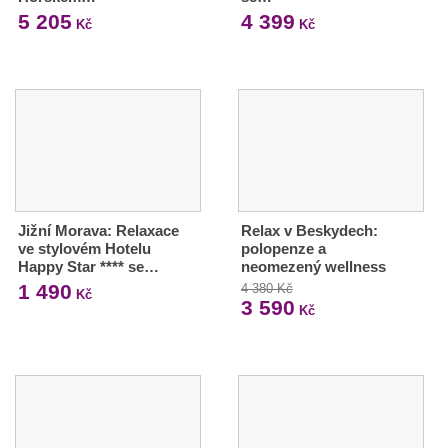
5 205
4 399
Kč
Kč
Jižní Morava: Relaxace
Relax v Beskydech:
ve stylovém Hotelu
polopenze a
Happy Star **** se…
neomezený wellness
1 490
4 380 Kč
Kč
3 590
Kč