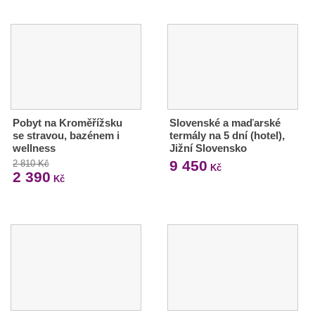
Pobyt na Kroměřížsku
Slovenské a maďarské
se stravou, bazénem i
termály na 5 dní (hotel),
wellness
Jižní Slovensko
9 450
2 810 Kč
Kč
2 390
Kč