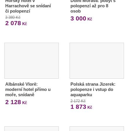
Horský hotel v
Dolní Morava: pobyt s
Harrachově se snídaní
polopenzí až pro 8
či polopenzí
osob
3 000
3 380 Kč
Kč
2 078
Kč
Albánské Vlorë:
Polská strana Jizerek:
moderní hotel přímo u
polopenze i vstup do
moře, snídaně
aquaparku
2 128
2 172 Kč
Kč
1 873
Kč