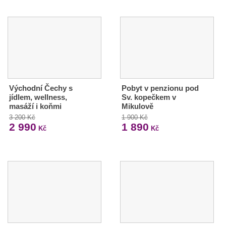
Východní Čechy s
Pobyt v penzionu pod
jídlem, wellness,
Sv. kopečkem v
masáží i koňmi
Mikulově
3 200 Kč
1 900 Kč
2 990
1 890
Kč
Kč