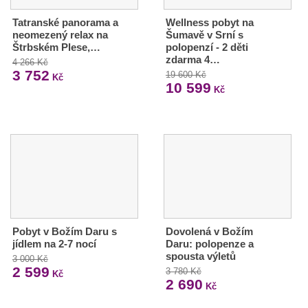
Tatranské panorama a
Wellness pobyt na
neomezený relax na
Šumavě v Srní s
Štrbském Plese,…
polopenzí - 2 děti
zdarma 4…
4 266 Kč
3 752
19 600 Kč
Kč
10 599
Kč
Pobyt v Božím Daru s
Dovolená v Božím
jídlem na 2-7 nocí
Daru: polopenze a
spousta výletů
3 000 Kč
2 599
3 780 Kč
Kč
2 690
Kč