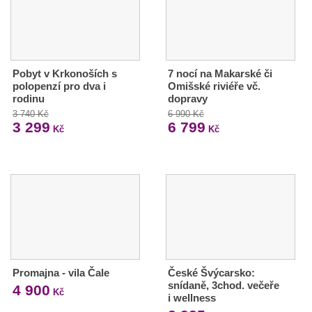
Pobyt v Krkonoších s
7 nocí na Makarské či
polopenzí pro dva i
Omišské riviéře vč.
rodinu
dopravy
3 740 Kč
6 990 Kč
3 299
6 799
Kč
Kč
Promajna - vila Čale
České Švýcarsko:
snídaně, 3chod. večeře
4 900
Kč
i wellness