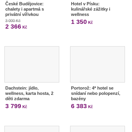
České Budějovice:
Hotel v Písku:
chalety i apartmá s
kulinářské zážitky i
privátní vířivkou
wellness
1 350
3 000 Kč
Kč
2 366
Kč
Dachstein: jídlo,
Portorož: 4* hotel se
wellness, karta hosta, 2
snídaní nebo polopenzí,
děti zdarma
bazény
3 799
6 383
Kč
Kč