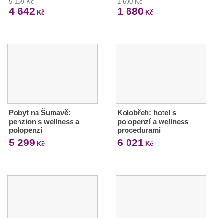
5 159 Kč
1 690 Kč
4 642
1 680
Kč
Kč
Pobyt na Šumavě:
Kolobřeh: hotel s
penzion s wellness a
polopenzí a wellness
polopenzí
procedurami
5 299
6 021
Kč
Kč