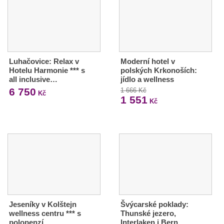
Luhačovice: Relax v
Moderní hotel v
Hotelu Harmonie *** s
polských Krkonoších:
all inclusive…
jídlo a wellness
6 750
1 666 Kč
Kč
1 551
Kč
Jeseníky v Kolštejn
Švýcarské poklady:
wellness centru *** s
Thunské jezero,
polopenzí,…
Interlaken i Bern