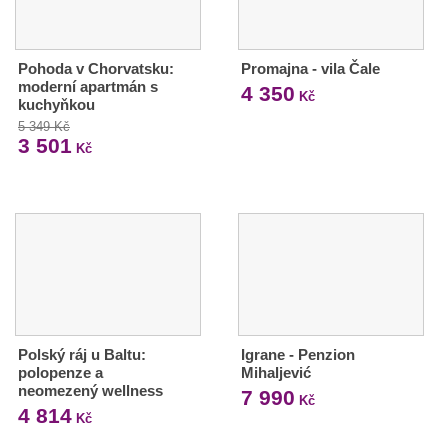
Pohoda v Chorvatsku:
Promajna - vila Čale
moderní apartmán s
4 350
Kč
kuchyňkou
5 349 Kč
3 501
Kč
Polský ráj u Baltu:
Igrane - Penzion
polopenze a
Mihaljević
neomezený wellness
7 990
Kč
4 814
Kč