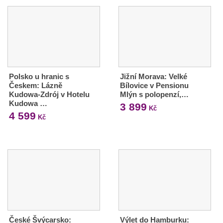
Polsko u hranic s
Jižní Morava: Velké
Českem: Lázně
Bílovice v Pensionu
Kudowa-Zdrój v Hotelu
Mlýn s polopenzí,…
Kudowa …
3 899
Kč
4 599
Kč
České Švýcarsko:
Výlet do Hamburku: