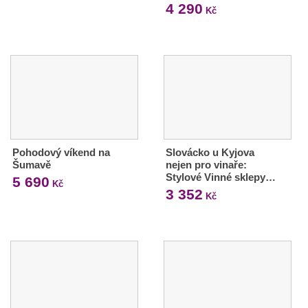
4 290
Kč
Pohodový víkend na
Slovácko u Kyjova
Šumavě
nejen pro vinaře:
Stylové Vinné sklepy…
5 690
Kč
3 352
Kč