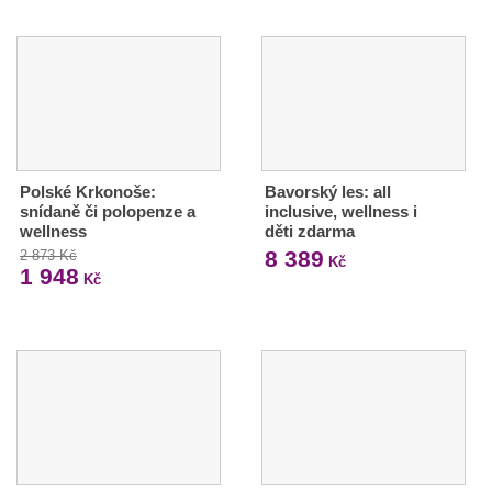
Polské Krkonoše:
Bavorský les: all
snídaně či polopenze a
inclusive, wellness i
wellness
děti zdarma
8 389
2 873 Kč
Kč
1 948
Kč