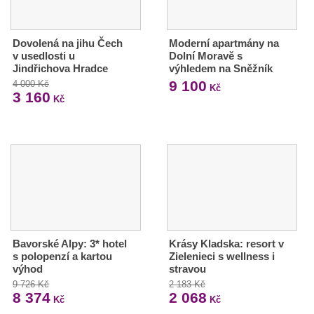
Dovolená na jihu Čech
Moderní apartmány na
v usedlosti u
Dolní Moravě s
Jindřichova Hradce
výhledem na Sněžník
9 100
4 000 Kč
Kč
3 160
Kč
Bavorské Alpy: 3* hotel
Krásy Kladska: resort v
s polopenzí a kartou
Zielenieci s wellness i
výhod
stravou
9 726 Kč
2 183 Kč
8 374
2 068
Kč
Kč