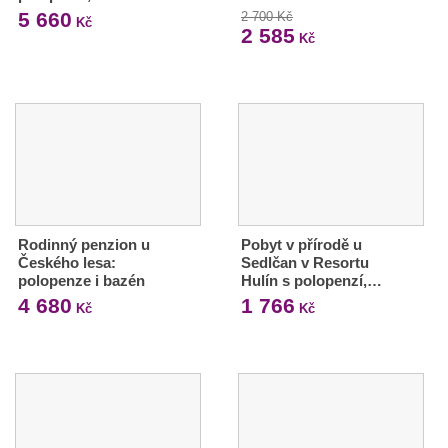
5 660
2 700 Kč
Kč
2 585
Kč
Rodinný penzion u
Pobyt v přírodě u
Českého lesa:
Sedlčan v Resortu
polopenze i bazén
Hulín s polopenzí,…
4 680
1 766
Kč
Kč