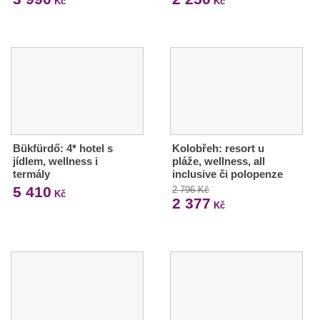
Kč
Kč
Bükfürdő: 4* hotel s
Kolobřeh: resort u
jídlem, wellness i
pláže, wellness, all
termály
inclusive či polopenze
5 410
2 796 Kč
Kč
2 377
Kč