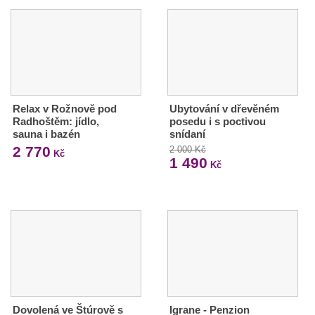
Relax v Rožnově pod
Ubytování v dřevěném
Radhoštěm: jídlo,
posedu i s poctivou
sauna i bazén
snídaní
2 770
2 000 Kč
Kč
1 490
Kč
Dovolená ve Štúrově s
Igrane - Penzion