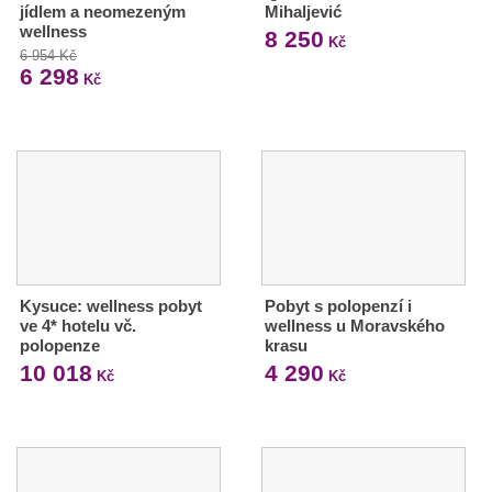
jídlem a neomezeným
Mihaljević
wellness
8 250
Kč
6 954 Kč
6 298
Kč
Kysuce: wellness pobyt
Pobyt s polopenzí i
ve 4* hotelu vč.
wellness u Moravského
polopenze
krasu
10 018
4 290
Kč
Kč