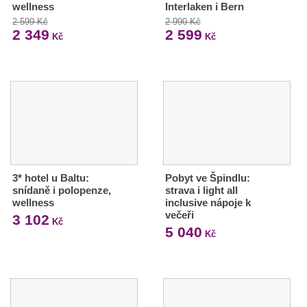
wellness
Interlaken i Bern
2 599 Kč
2 990 Kč
2 349
2 599
Kč
Kč
3* hotel u Baltu:
Pobyt ve Špindlu:
snídaně i polopenze,
strava i light all
wellness
inclusive nápoje k
večeři
3 102
Kč
5 040
Kč