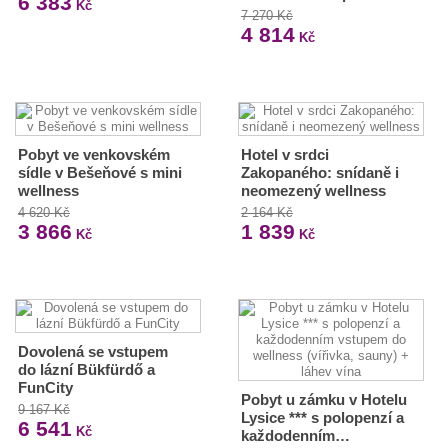
6 383
Kč
7 270 Kč
4 814
Kč
Pobyt ve venkovském
Hotel v srdci
sídle v Bešeňové s mini
Zakopaného: snídaně i
wellness
neomezený wellness
4 620 Kč
2 164 Kč
3 866
1 839
Kč
Kč
Dovolená se vstupem
do lázní Bükfürdő a
FunCity
Pobyt u zámku v Hotelu
9 167 Kč
Lysice *** s polopenzí a
6 541
Kč
každodenním…