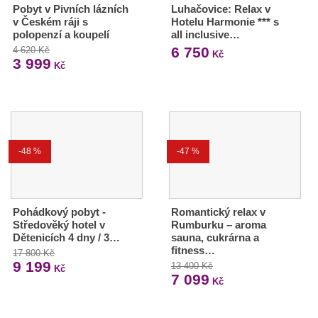
Pobyt v Pivních lázních
Luhačovice: Relax v
v Českém ráji s
Hotelu Harmonie *** s
polopenzí a koupelí
all inclusive…
6 750
4 620 Kč
Kč
3 999
Kč
-48 %
-47 %
Pohádkový pobyt -
Romantický relax v
Středověký hotel v
Rumburku – aroma
Dětenicích 4 dny / 3…
sauna, cukrárna a
fitness…
17 800 Kč
9 199
13 400 Kč
Kč
7 099
Kč