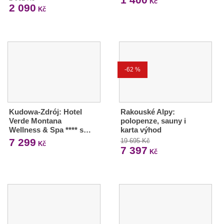
Kč
2 090
Kč
-62 %
Kudowa-Zdrój: Hotel
Rakouské Alpy:
Verde Montana
polopenze, sauny i
Wellness & Spa **** s…
karta výhod
7 299
19 695 Kč
Kč
7 397
Kč