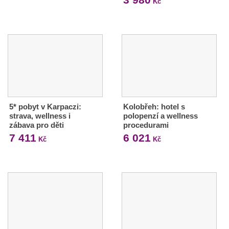
Kč
5* pobyt v Karpaczi:
Kolobřeh: hotel s
strava, wellness i
polopenzí a wellness
zábava pro děti
procedurami
7 411
6 021
Kč
Kč