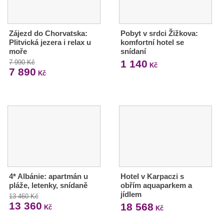
Zájezd do Chorvatska:
Pobyt v srdci Žižkova:
Plitvická jezera i relax u
komfortní hotel se
moře
snídaní
1 140
7 990 Kč
Kč
7 890
Kč
4* Albánie: apartmán u
Hotel v Karpaczi s
pláže, letenky, snídaně
obřím aquaparkem a
jídlem
13 460 Kč
13 360
18 568
Kč
Kč