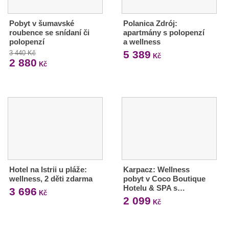
Pobyt v šumavské
Polanica Zdrój:
roubence se snídaní či
apartmány s polopenzí
polopenzí
a wellness
5 389
3 440 Kč
Kč
2 880
Kč
Hotel na Istrii u pláže:
Karpacz: Wellness
wellness, 2 děti zdarma
pobyt v Coco Boutique
Hotelu & SPA s…
3 696
Kč
2 099
Kč