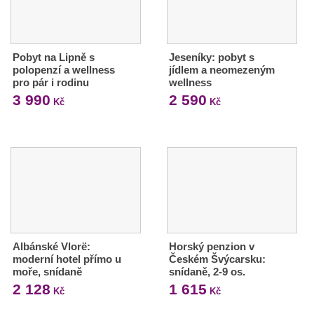
Pobyt na Lipně s
Jeseníky: pobyt s
polopenzí a wellness
jídlem a neomezeným
pro pár i rodinu
wellness
3 990
2 590
Kč
Kč
Albánské Vlorë:
Horský penzion v
moderní hotel přímo u
Českém Švýcarsku:
moře, snídaně
snídaně, 2-9 os.
2 128
1 615
Kč
Kč