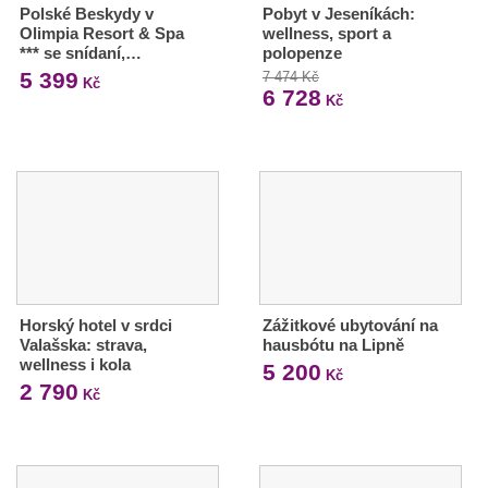
Polské Beskydy v
Pobyt v Jeseníkách:
Olimpia Resort & Spa
wellness, sport a
*** se snídaní,…
polopenze
5 399
7 474 Kč
Kč
6 728
Kč
Horský hotel v srdci
Zážitkové ubytování na
Valašska: strava,
hausbótu na Lipně
wellness i kola
5 200
Kč
2 790
Kč