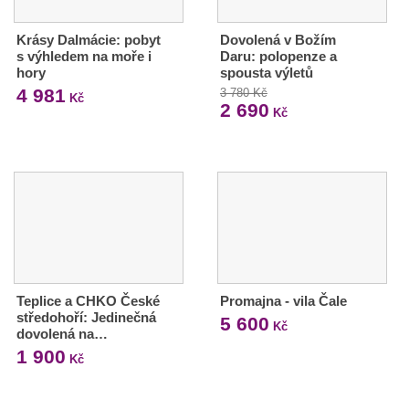
Krásy Dalmácie: pobyt
Dovolená v Božím
s výhledem na moře i
Daru: polopenze a
hory
spousta výletů
4 981
3 780 Kč
Kč
2 690
Kč
Teplice a CHKO České
Promajna - vila Čale
středohoří: Jedinečná
5 600
Kč
dovolená na…
1 900
Kč