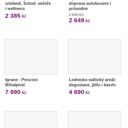
snídaně, 3chod. večeře
doprava autobusem i
i wellness
průvodce
2 385
2 690 Kč
Kč
2 649
Kč
Igrane - Penzion
Lednicko-valtický areál:
Mihaljević
degustace, jídlo i bazén
7 990
4 690
Kč
Kč