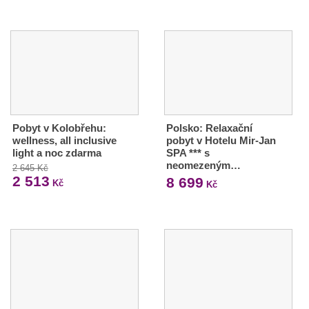
Pobyt v Kolobřehu:
Polsko: Relaxační
wellness, all inclusive
pobyt v Hotelu Mir-Jan
light a noc zdarma
SPA *** s
neomezeným…
2 645 Kč
2 513
8 699
Kč
Kč