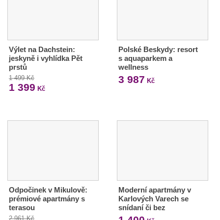
Výlet na Dachstein:
Polské Beskydy: resort
jeskyně i vyhlídka Pět
s aquaparkem a
prstů
wellness
3 987
1 499 Kč
Kč
1 399
Kč
Odpočinek v Mikulově:
Moderní apartmány v
prémiové apartmány s
Karlových Varech se
terasou
snídaní či bez
1 400
2 961 Kč