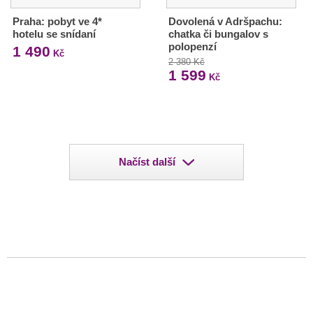
Praha: pobyt ve 4*
Dovolená v Adršpachu:
hotelu se snídaní
chatka či bungalov s
polopenzí
1 490
Kč
2 380 Kč
1 599
Kč
Načíst další