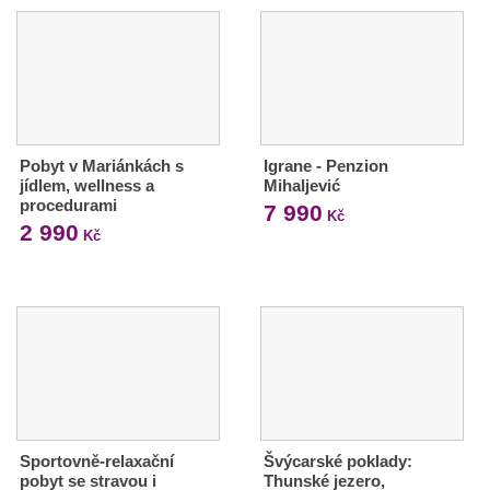
Pobyt v Mariánkách s
Igrane - Penzion
jídlem, wellness a
Mihaljević
procedurami
7 990
Kč
2 990
Kč
Sportovně-relaxační
Švýcarské poklady:
pobyt se stravou i
Thunské jezero,