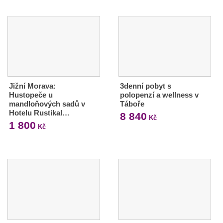
Jižní Morava:
3denní pobyt s
Hustopeče u
polopenzí a wellness v
mandloňových sadů v
Táboře
Hotelu Rustikal…
8 840
Kč
1 800
Kč