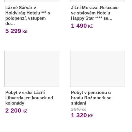
Lázně Sárvár v
Jižní Morava: Relaxace
Holdvirág Hotelu *** s
ve stylovém Hotelu
polopenzí, vstupem
Happy Star **** se…
do…
1 490
Kč
5 299
Kč
Pobyt v srdci Lázní
Pobyt v penzionu u
Libverda jen kousek od
hradu Rožmberk se
kolonády
snídaní
2 200
1 940 Kč
Kč
1 320
Kč