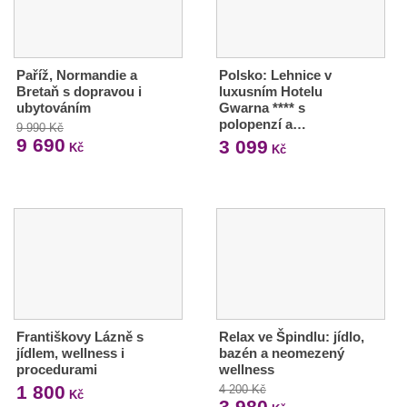
Paříž, Normandie a
Polsko: Lehnice v
Bretaň s dopravou i
luxusním Hotelu
ubytováním
Gwarna **** s
polopenzí a…
9 990 Kč
9 690
3 099
Kč
Kč
Františkovy Lázně s
Relax ve Špindlu: jídlo,
jídlem, wellness i
bazén a neomezený
procedurami
wellness
1 800
4 200 Kč
Kč
3 980