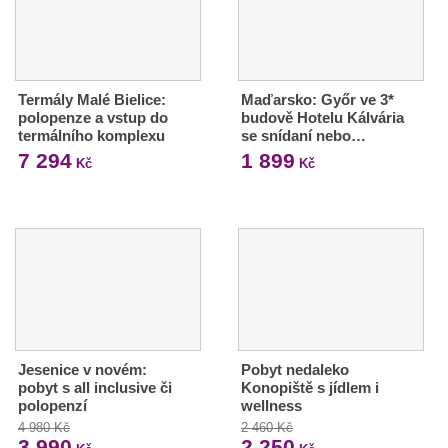
Termály Malé Bielice:
Maďarsko: Győr ve 3*
polopenze a vstup do
budově Hotelu Kálvária
termálního komplexu
se snídaní nebo…
7 294
1 899
Kč
Kč
Jesenice v novém:
Pobyt nedaleko
pobyt s all inclusive či
Konopiště s jídlem i
polopenzí
wellness
4 980 Kč
2 460 Kč
3 990
2 250