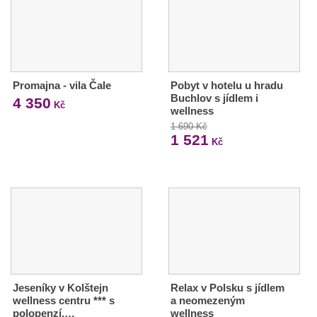
Promajna - vila Čale
Pobyt v hotelu u hradu
Buchlov s jídlem i
4 350
Kč
wellness
1 690 Kč
1 521
Kč
Jeseníky v Kolštejn
Relax v Polsku s jídlem
wellness centru *** s
a neomezeným
polopenzí,…
wellness