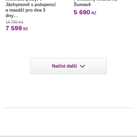
Jáchymově s polopenzí
Šumavě
a masáží pro dva 3
5 690
Kč
dny…
14 700 Kč
7 599
Kč
Načíst další