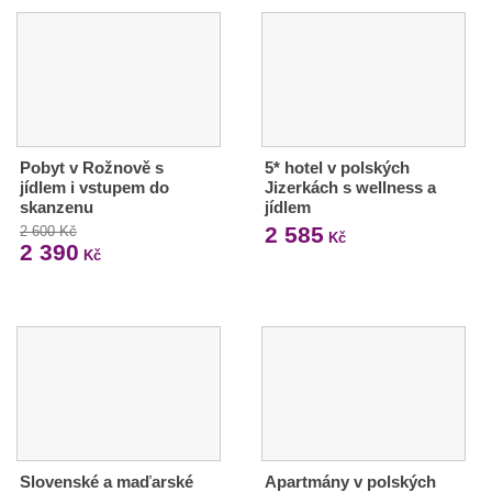
Pobyt v Rožnově s
5* hotel v polských
jídlem i vstupem do
Jizerkách s wellness a
skanzenu
jídlem
2 585
2 600 Kč
Kč
2 390
Kč
Slovenské a maďarské
Apartmány v polských