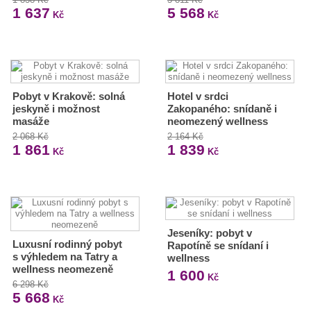
1 637
5 568
Kč
Kč
Pobyt v Krakově: solná
Hotel v srdci
jeskyně i možnost
Zakopaného: snídaně i
masáže
neomezený wellness
2 068 Kč
2 164 Kč
1 861
1 839
Kč
Kč
Jeseníky: pobyt v
Luxusní rodinný pobyt
Rapotíně se snídaní i
s výhledem na Tatry a
wellness
wellness neomezeně
1 600
Kč
6 298 Kč
5 668
Kč