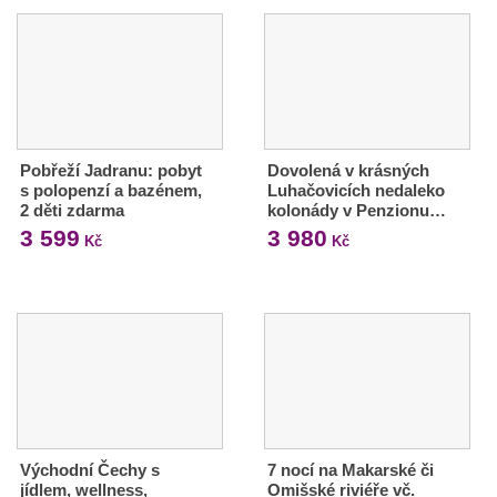
Pobřeží Jadranu: pobyt
Dovolená v krásných
s polopenzí a bazénem,
Luhačovicích nedaleko
2 děti zdarma
kolonády v Penzionu…
3 599
3 980
Kč
Kč
Východní Čechy s
7 nocí na Makarské či
jídlem, wellness,
Omišské riviéře vč.