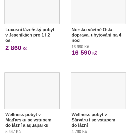
Luxusní lázeňský pobyt
Norsko včetně Osla:
v Jeseníkách pro 1 i 2
doprava, ubytování na 4
os.
noci
2 860
16 990 Kč
Kč
16 590
Kč
Wellness pobyt v
Wellness pobyt v
Maďarsku se vstupem
Sárváru i se vstupem
do lázní a aquaparku
do lázní
5 447 Kč
4 790 Kč