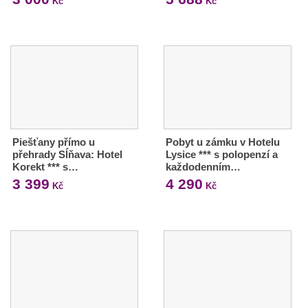
Kč
Kč
Piešťany přímo u
Pobyt u zámku v Hotelu
přehrady Sĺňava: Hotel
Lysice *** s polopenzí a
Korekt *** s…
každodenním…
3 399
4 290
Kč
Kč