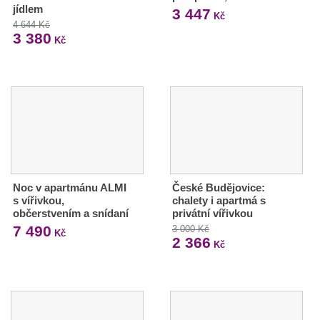
jídlem
3 447
Kč
4 644 Kč
3 380
Kč
Noc v apartmánu ALMI
České Budějovice:
s vířivkou,
chalety i apartmá s
občerstvením a snídaní
privátní vířivkou
7 490
3 000 Kč
Kč
2 366
Kč