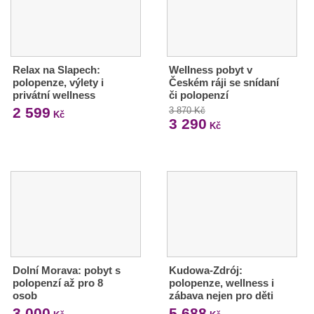
Relax na Slapech:
Wellness pobyt v
polopenze, výlety i
Českém ráji se snídaní
privátní wellness
či polopenzí
2 599
3 870 Kč
Kč
3 290
Kč
Dolní Morava: pobyt s
Kudowa-Zdrój:
polopenzí až pro 8
polopenze, wellness i
osob
zábava nejen pro děti
3 000
5 688