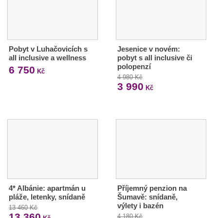
Pobyt v Luhačovicích s
Jesenice v novém:
all inclusive a wellness
pobyt s all inclusive či
polopenzí
6 750
Kč
4 980 Kč
3 990
Kč
4* Albánie: apartmán u
Příjemný penzion na
pláže, letenky, snídaně
Šumavě: snídaně,
výlety i bazén
13 460 Kč
13 360
4 180 Kč