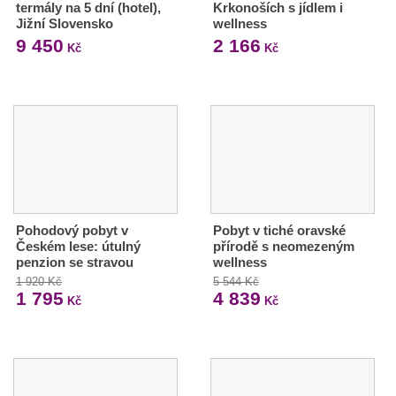
termály na 5 dní (hotel),
Krkonoších s jídlem i
Jižní Slovensko
wellness
9 450
2 166
Kč
Kč
Pohodový pobyt v
Pobyt v tiché oravské
Českém lese: útulný
přírodě s neomezeným
penzion se stravou
wellness
1 920 Kč
5 544 Kč
1 795
4 839
Kč
Kč