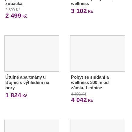
zubačka
wellness
3 102
2 890 Kč
Kč
2 499
Kč
Útulné apartmány u
Pobyt se snídaní a
Bojnic s výhledem na
wellness 300 m od
hory
zámku Lednice
1 824
4 490 Kč
Kč
4 042
Kč