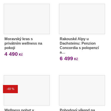
Moravský kras s
Rakouské Alpy u
privátním wellness na
Dachsteinu: Penzion
pokoji
Concordia s polopenzí
a…
4 490
Kč
6 499
Kč
-48 %
Wellness pobyt v
Pohodový víkend na