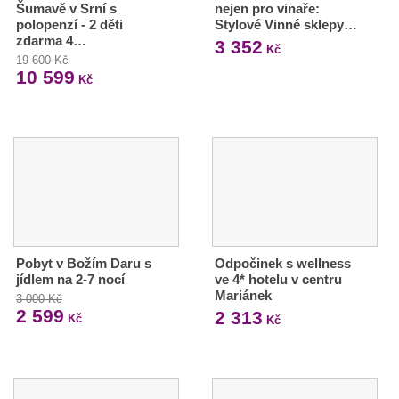
Šumavě v Srní s
nejen pro vinaře:
polopenzí - 2 děti
Stylové Vinné sklepy…
zdarma 4…
3 352
Kč
19 600 Kč
10 599
Kč
Pobyt v Božím Daru s
Odpočinek s wellness
jídlem na 2-7 nocí
ve 4* hotelu v centru
Mariánek
3 000 Kč
2 599
2 313
Kč
Kč