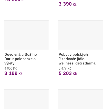
Kč
3 390
Kč
Dovolená u Božího
Pobyt v polských
Daru: polopenze a
Jizerkách: jídlo i
výlety
wellness, děti zdarma
4 000 Kč
5 477 Kč
3 199
5 203
Kč
Kč