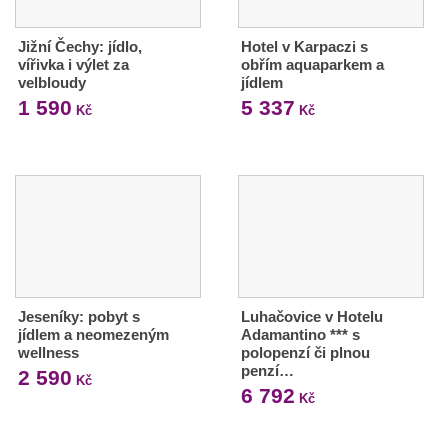
Jižní Čechy: jídlo,
Hotel v Karpaczi s
vířivka i výlet za
obřím aquaparkem a
velbloudy
jídlem
1 590
5 337
Kč
Kč
Jeseníky: pobyt s
Luhačovice v Hotelu
jídlem a neomezeným
Adamantino *** s
wellness
polopenzí či plnou
penzí…
2 590
Kč
6 792
Kč