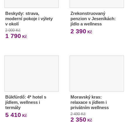
Beskydy: strava,
Zrekonstruovaný
moderní pokoje i výlety
penzion v Jeseníkách:
v okolí
jídlo a wellness
2 390
2 000 Kč
Kč
1 790
Kč
Bükfürdő: 4* hotel s
Moravský kras:
jídlem, wellness i
relaxace s jídlem i
termály
privátním wellness
5 410
2 490 Kč
Kč
2 350
Kč