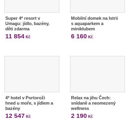
Super 4* resort v
Mobilní domek na Istrii
Umagu: jídlo, bazény,
s aquaparkem a
děti zdarma
miniklubem
11 854
6 160
Kč
Kč
4* hotel v Portoroži
Relax na jihu Čech:
hned u moře, s jídlem a
snídaně a neomezený
bazény
wellness
12 547
2 190
Kč
Kč