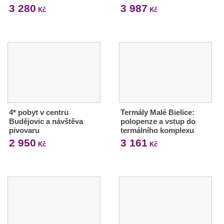
3 280
3 987
Kč
Kč
4* pobyt v centru
Termály Malé Bielice:
Budějovic a návštěva
polopenze a vstup do
pivovaru
termálního komplexu
2 950
3 161
Kč
Kč