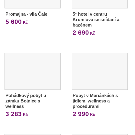
Promajna - vila Čale
5* hotel v centru
Krumlova se snídaní a
5 600
Kč
bazénem
2 690
Kč
Pohádkový pobyt u
Pobyt v Mariánkách s
zámku Bojnice s
jídlem, wellness a
wellness
procedurami
3 283
2 990
Kč
Kč