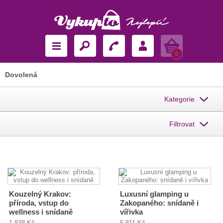
Košík
0
Dovolená
Kategorie
Filtrovat
Kouzelný Krakov:
Luxusní glamping u
příroda, vstup do
Zakopaného: snídaně i
wellness i snídaně
vířivka
1 838 Kč
5 811 Kč