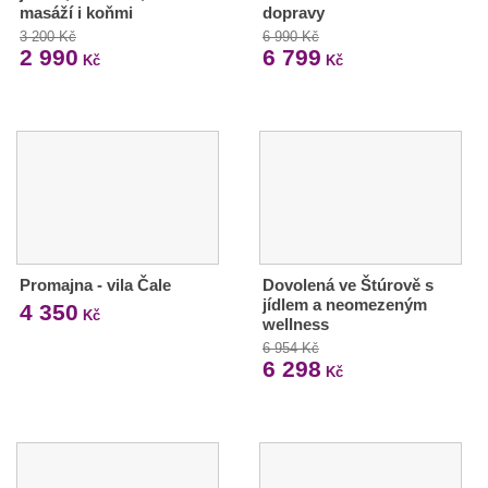
masáží i koňmi
dopravy
3 200 Kč
6 990 Kč
2 990
6 799
Kč
Kč
Promajna - vila Čale
Dovolená ve Štúrově s
jídlem a neomezeným
4 350
Kč
wellness
6 954 Kč
6 298
Kč