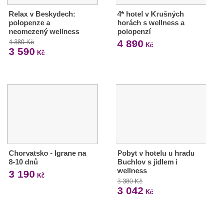
Relax v Beskydech:
4* hotel v Krušných
polopenze a
horách s wellness a
neomezený wellness
polopenzí
4 890
4 380 Kč
Kč
3 590
Kč
Chorvatsko - Igrane na
Pobyt v hotelu u hradu
8-10 dnů
Buchlov s jídlem i
wellness
3 190
Kč
3 380 Kč
3 042
Kč