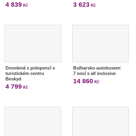
4 839
3 623
Kč
Kč
Dovolená s polopenzí v
Bulharsko autobusem:
turistickém centru
7 nocí s all inclusive
Beskyd
14 860
Kč
4 799
Kč