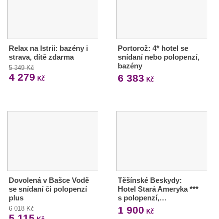
Relax na Istrii: bazény i
Portorož: 4* hotel se
strava, dítě zdarma
snídaní nebo polopenzí,
bazény
5 349 Kč
4 279
6 383
Kč
Kč
Dovolená v Bašce Vodě
Těšínské Beskydy:
se snídaní či polopenzí
Hotel Stará Ameryka ***
plus
s polopenzí,…
1 900
6 018 Kč
Kč
5 115