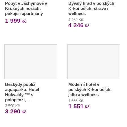
Pobyt v Jáchymově v
Bývalý hrad v polských
Krušných horách:
Krkonoších: strava i
pokoje i apartmány
wellness
1 999
4 469 Kč
Kč
4 246
Kč
Beskydy poblíž
Moderní hotel v
aquaparku: Hotel
polských Krkonoších:
Hukvaldy *** s
jídlo a wellness
polopenzí,…
1 666 Kč
1 551
3 590 Kč
Kč
3 290
Kč