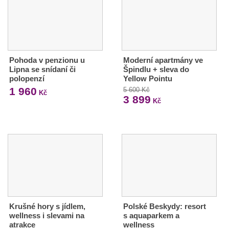
Pohoda v penzionu u
Moderní apartmány ve
Lipna se snídaní či
Špindlu + sleva do
polopenzí
Yellow Pointu
1 960
5 600 Kč
Kč
3 899
Kč
Krušné hory s jídlem,
Polské Beskydy: resort
wellness i slevami na
s aquaparkem a
atrakce
wellness