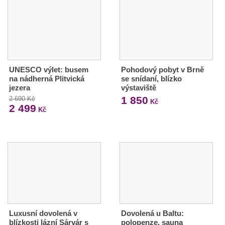
UNESCO výlet: busem
Pohodový pobyt v Brně
na nádherná Plitvická
se snídaní, blízko
jezera
výstaviště
1 850
2 690 Kč
Kč
2 499
Kč
Luxusní dovolená v
Dovolená u Baltu:
blízkosti lázní Sárvár s
polopenze, sauna