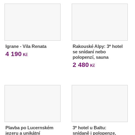
Igrane - Vila Renata
Rakouské Alpy: 3* hotel
se snídaní nebo
4 190
Kč
polopenzí, sauna
2 480
Kč
Plavba po Lucernském
3* hotel u Baltu:
jezeru a unikátní
snídaně i polopenze,