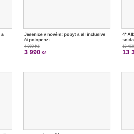
 a
Jesenice v novém: pobyt s all inclusive
4* Al
či polopenzí
sníd
4 980 Kč
13 46
3 990
13 
Kč