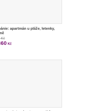
bánie: apartmán u pláže, letenky,
aně
0 Kč
360
Kč