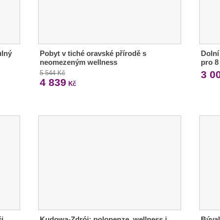
ulný
Pobyt v tiché oravské přírodě s
Dolní
neomezeným wellness
pro 8
3 0
5 544 Kč
4 839
Kč
i
Kudowa-Zdrój: polopenze, wellness i
Býval