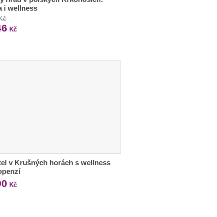
a i wellness
 Kč
46
Kč
tel v Krušných horách s wellness
openzí
90
Kč