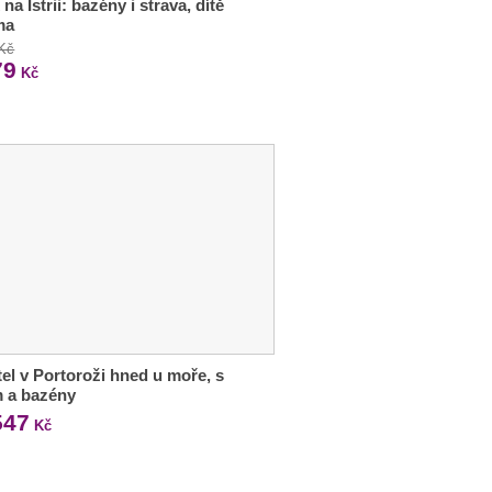
na Istrii: bazény i strava, dítě
ma
 Kč
79
Kč
tel v Portoroži hned u moře, s
m a bazény
547
Kč