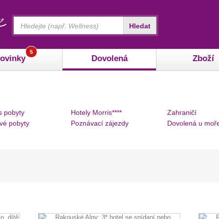
Vyhledávání
Hledat
5
ovinky
Dovolená
Zboží
s pobyty
Hotely Morris****
Zahraničí
vé pobyty
Poznávací zájezdy
Dovolená u moř