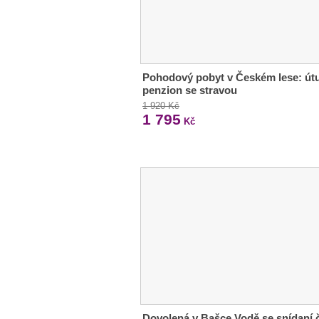
Pohodový pobyt v Českém lese: út
penzion se stravou
1 920 Kč
1 795
Kč
Dovolená v Bašce Vodě se snídaní č