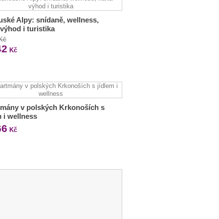
ské Alpy: snídaně, wellness,
 výhod i turistika
 Kč
42
Kč
mány v polských Krkonoších s
m i wellness
66
Kč