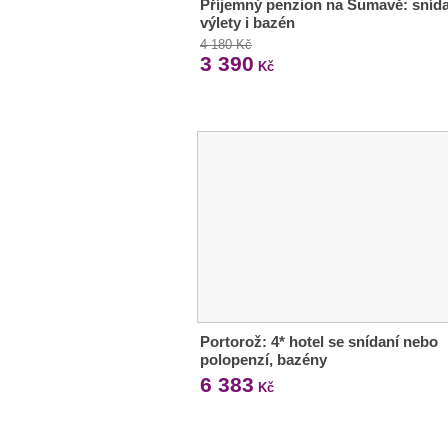
Příjemný penzion na Šumavě: sníd
výlety i bazén
4 180 Kč
3 390
Kč
Portorož: 4* hotel se snídaní nebo
polopenzí, bazény
6 383
Kč