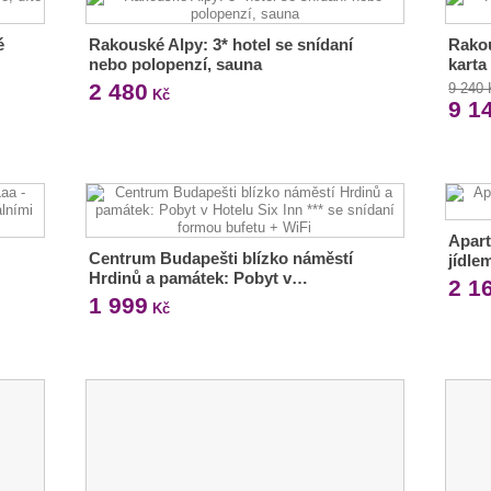
é
Rakouské Alpy: 3* hotel se snídaní
Rakou
nebo polopenzí, sauna
karta
2 480
9 240
Kč
9 1
Apart
Centrum Budapešti blízko náměstí
jídle
Hrdinů a památek: Pobyt v…
2 1
1 999
Kč