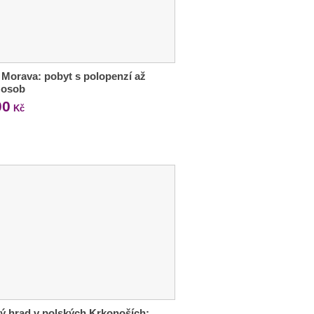
 Morava: pobyt s polopenzí až
 osob
00
Kč
ý hrad v polských Krkonoších: