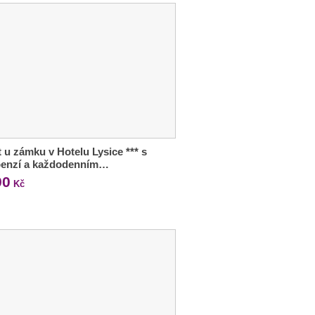
 u zámku v Hotelu Lysice *** s
penzí a každodenním…
90
Kč