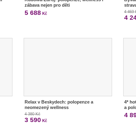
zábava nejen pro děti
strav
5 688
4 469
Kč
4 2
Relax v Beskydech: polopenze a
4* ho
neomezený wellness
a pol
4 8
4 380 Kč
3 590
Kč