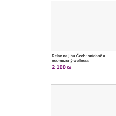
Relax na jihu Čech: snídaně a
neomezený wellness
2 190
Kč