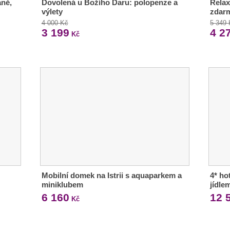
aně,
Dovolená u Božího Daru: polopenze a
Relax 
výlety
zdar
4 000 Kč
5 349
3 199
4 2
Kč
Mobilní domek na Istrii s aquaparkem a
4* ho
miniklubem
jídle
6 160
12 
Kč