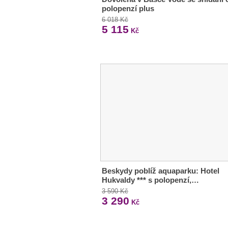
polopenzí plus
6 018 Kč
5 115
Kč
Beskydy poblíž aquaparku: Hotel
Hukvaldy *** s polopenzí,…
3 590 Kč
3 290
Kč