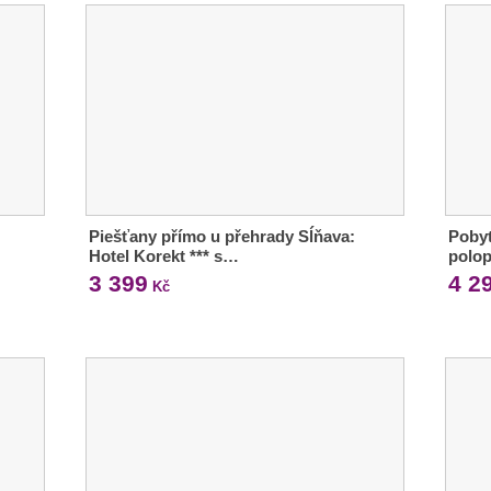
Piešťany přímo u přehrady Sĺňava:
Pobyt
Hotel Korekt *** s…
polo
3 399
4 2
Kč