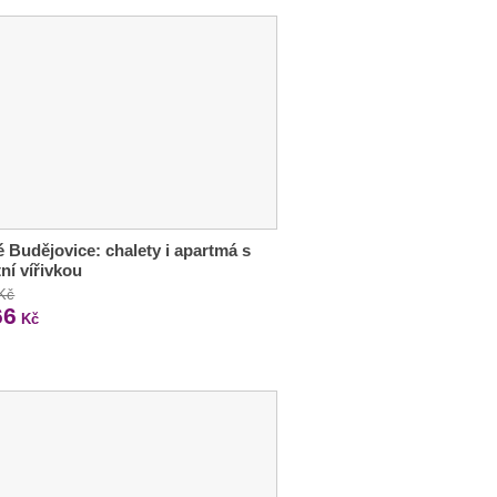
 Budějovice: chalety i apartmá s
tní vířivkou
 Kč
66
Kč