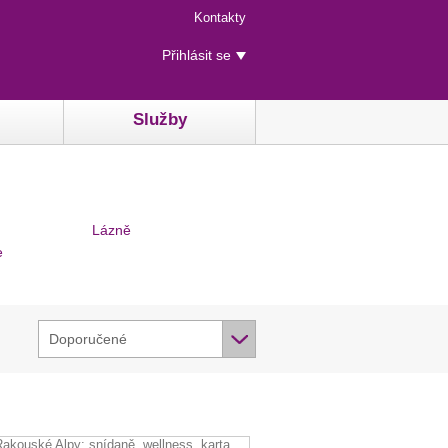
Menu
Kontakty
rychlého
Uživatelské
přístupu
Přihlásit se
menu
Služby
Lázně
e
Doporučené