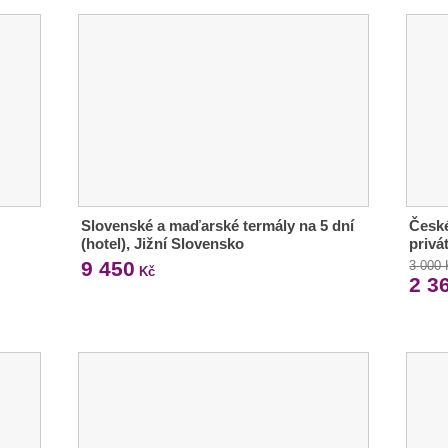
Slovenské a maďarské termály na 5 dní
České
(hotel), Jižní Slovensko
privá
9 450
3 000
Kč
2 3