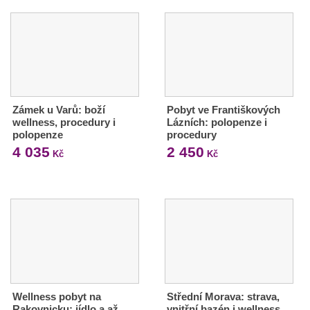
Zámek u Varů: boží
Pobyt ve Františkových
wellness, procedury i
Lázních: polopenze i
polopenze
procedury
4 035
2 450
Kč
Kč
Wellness pobyt na
Střední Morava: strava,
Rakovnicku: jídlo a až
vnitřní bazén i wellness