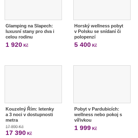
Glamping na Slapech:
Horský wellness pobyt
luxusní stany pro dva i
v Polsku se snídaní či
celou rodinu
polopenzí
1 920
5 400
Kč
Kč
Kouzelný Řím: letenky
Pobyt v Pardubicích:
a 3 noci v dostupnosti
wellness nebo pokoj s
metra
vířivkou
1 999
17 890 Kč
Kč
17 390
Kč