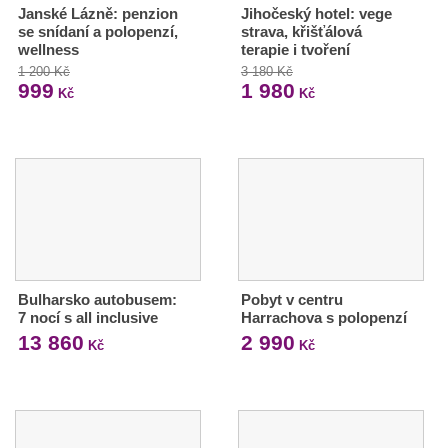
Janské Lázně: penzion
Jihočeský hotel: vege
se snídaní a polopenzí,
strava, křišťálová
wellness
terapie i tvoření
1 200 Kč
3 180 Kč
999
1 980
Kč
Kč
Bulharsko autobusem:
Pobyt v centru
7 nocí s all inclusive
Harrachova s polopenzí
13 860
2 990
Kč
Kč