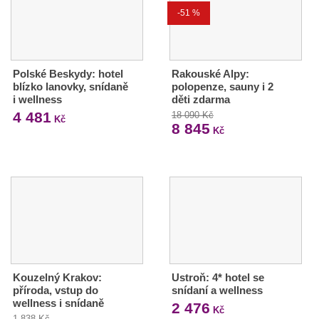
-51 %
Polské Beskydy: hotel
Rakouské Alpy:
blízko lanovky, snídaně
polopenze, sauny i 2
i wellness
děti zdarma
4 481
18 090 Kč
Kč
8 845
Kč
Kouzelný Krakov:
Ustroň: 4* hotel se
příroda, vstup do
snídaní a wellness
wellness i snídaně
2 476
Kč
1 838 Kč