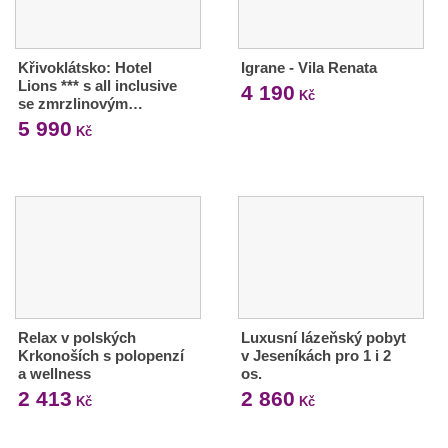
Křivoklátsko: Hotel
Igrane - Vila Renata
Lions *** s all inclusive
4 190
Kč
se zmrzlinovým…
5 990
Kč
Relax v polských
Luxusní lázeňský pobyt
Krkonoších s polopenzí
v Jeseníkách pro 1 i 2
a wellness
os.
2 413
2 860
Kč
Kč