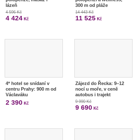
lázeň
300 m od pláže
4 596 Kč
14 443 Kč
4 424
11 525
Kč
Kč
4* hotel se snídaní v
Zájezd do Řecka: 9–12
centru Prahy: 900 m od
nocí u moře, v ceně
Václaváku
autobus i trajekt
2 390
9 990 Kč
Kč
9 690
Kč