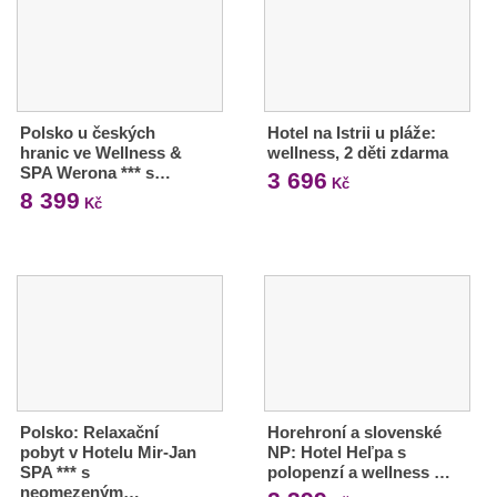
Polsko u českých
Hotel na Istrii u pláže:
hranic ve Wellness &
wellness, 2 děti zdarma
SPA Werona *** s…
3 696
Kč
8 399
Kč
Polsko: Relaxační
Horehroní a slovenské
pobyt v Hotelu Mir-Jan
NP: Hotel Heľpa s
SPA *** s
polopenzí a wellness …
neomezeným…