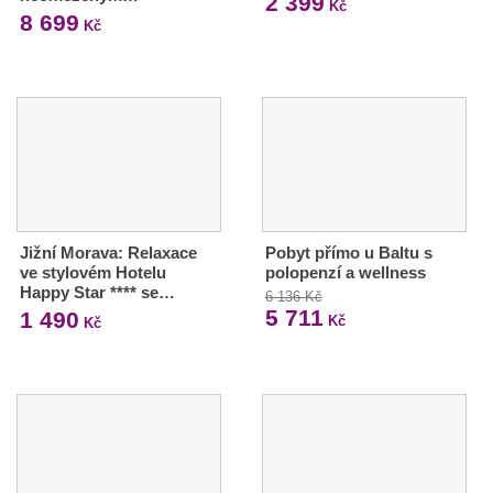
2 399
Kč
8 699
Kč
Jižní Morava: Relaxace
Pobyt přímo u Baltu s
ve stylovém Hotelu
polopenzí a wellness
Happy Star **** se…
6 136 Kč
5 711
1 490
Kč
Kč