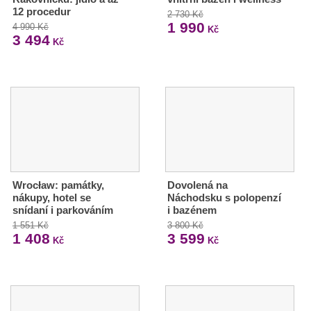
12 procedur
2 730 Kč
1 990
4 990 Kč
Kč
3 494
Kč
Wrocław: památky,
Dovolená na
nákupy, hotel se
Náchodsku s polopenzí
snídaní i parkováním
i bazénem
1 551 Kč
3 800 Kč
1 408
3 599
Kč
Kč