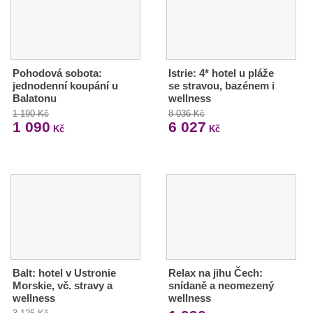
Pohodová sobota:
Istrie: 4* hotel u pláže
jednodenní koupání u
se stravou, bazénem i
Balatonu
wellness
1 190 Kč
8 036 Kč
1 090
6 027
Kč
Kč
Balt: hotel v Ustronie
Relax na jihu Čech:
Morskie, vč. stravy a
snídaně a neomezený
wellness
wellness