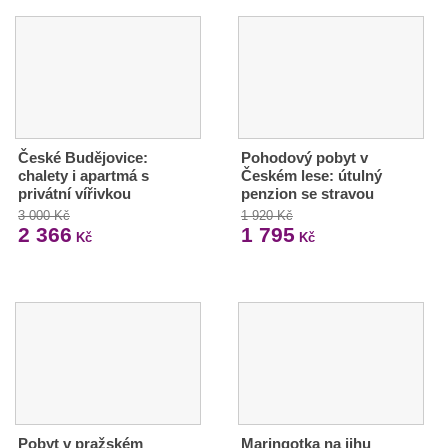
České Budějovice:
Pohodový pobyt v
chalety i apartmá s
Českém lese: útulný
privátní vířivkou
penzion se stravou
3 000 Kč
1 920 Kč
2 366
1 795
Kč
Kč
Pobyt v pražském
Maringotka na jihu