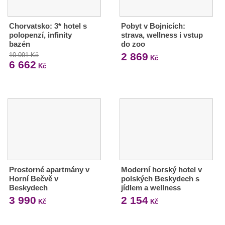
Chorvatsko: 3* hotel s
Pobyt v Bojnicích:
polopenzí, infinity
strava, wellness i vstup
bazén
do zoo
2 869
10 091 Kč
Kč
6 662
Kč
Prostorné apartmány v
Moderní horský hotel v
Horní Bečvě v
polských Beskydech s
Beskydech
jídlem a wellness
3 990
2 154
Kč
Kč