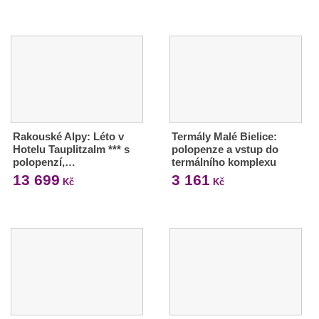
Rakouské Alpy: Léto v
Termály Malé Bielice:
Hotelu Tauplitzalm *** s
polopenze a vstup do
polopenzí,…
termálního komplexu
13 699
3 161
Kč
Kč