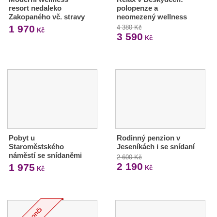
resort nedaleko
polopenze a
Zakopaného vč. stravy
neomezený wellness
1 970
4 380 Kč
Kč
3 590
Kč
Pobyt u
Rodinný penzion v
Staroměstského
Jeseníkách i se snídaní
náměstí se snídaněmi
2 600 Kč
2 190
1 975
Kč
Kč