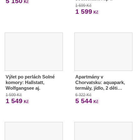
5 150
Kč
1 699 Kč
1 599
Kč
Výlet po perlách Solné
Apartmány v
komory: Hallstatt,
Chorvatsku: aquapark,
Wolfgangsee aj.
termály, jídlo, 2 děti…
1 599 Kč
6 322 Kč
1 549
5 544
Kč
Kč