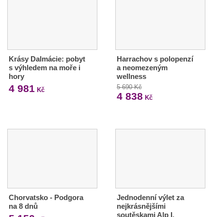
Krásy Dalmácie: pobyt
Harrachov s polopenzí
s výhledem na moře i
a neomezeným
hory
wellness
4 981
5 690 Kč
Kč
4 838
Kč
Chorvatsko - Podgora
Jednodenní výlet za
na 8 dnů
nejkrásnějšími
soutěskami Alp I.