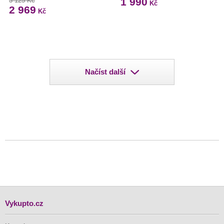
1 990
3 125 Kč
Kč
2 969
Kč
Načíst další
Vykupto.cz