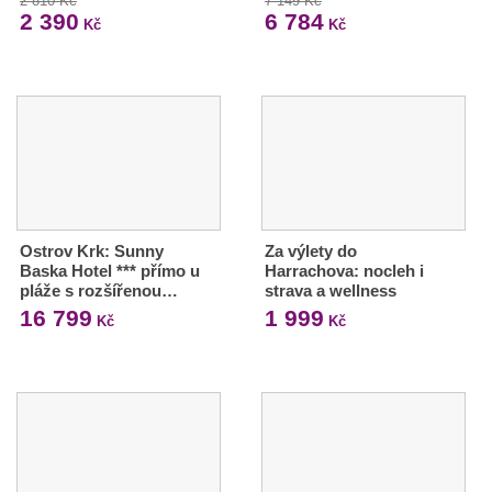
2 810 Kč
7 149 Kč
2 390
6 784
Kč
Kč
Ostrov Krk: Sunny
Za výlety do
Baska Hotel *** přímo u
Harrachova: nocleh i
pláže s rozšířenou…
strava a wellness
16 799
1 999
Kč
Kč