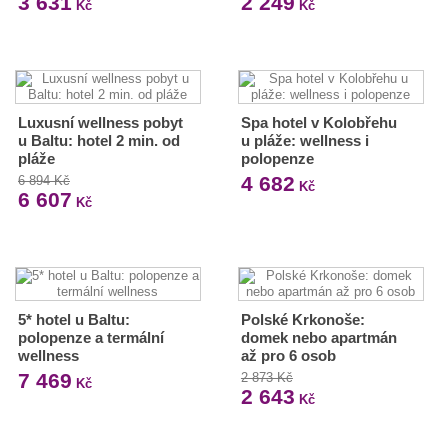
3 631
2 249
Kč
Kč
Luxusní wellness pobyt
Spa hotel v Kolobřehu
u Baltu: hotel 2 min. od
u pláže: wellness i
pláže
polopenze
4 682
6 894 Kč
Kč
6 607
Kč
5* hotel u Baltu:
Polské Krkonoše:
polopenze a termální
domek nebo apartmán
wellness
až pro 6 osob
7 469
2 873 Kč
Kč
2 643
Kč