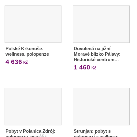
Polské Krkonoše:
Dovolená na jižní
wellness, polopenze
Moravě blízko Pálavy:
Historické centrum…
4 636
Kč
1 460
Kč
Pobyt v Polanica Zdrój:
Strunjan: pobyt s
polopenze, masáž i
polopenzí a wellness,