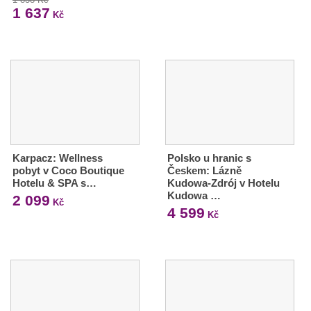
1 637
Kč
Karpacz: Wellness
Polsko u hranic s
pobyt v Coco Boutique
Českem: Lázně
Hotelu & SPA s…
Kudowa-Zdrój v Hotelu
Kudowa …
2 099
Kč
4 599
Kč