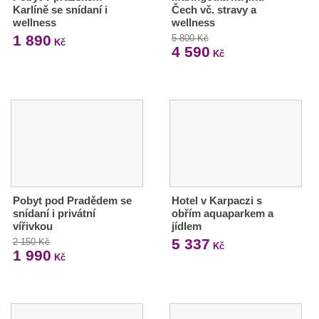
Karlíně se snídaní i
Čech vč. stravy a
wellness
wellness
1 890
5 800 Kč
Kč
4 590
Kč
Pobyt pod Pradědem se
Hotel v Karpaczi s
snídaní i privátní
obřím aquaparkem a
vířivkou
jídlem
5 337
2 150 Kč
Kč
1 990
Kč