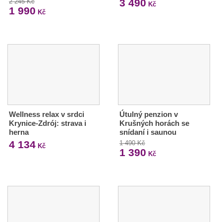
3 490
2 245 Kč
Kč
1 990
Kč
Wellness relax v srdci
Útulný penzion v
Krynice-Zdrój: strava i
Krušných horách se
herna
snídaní i saunou
4 134
1 490 Kč
Kč
1 390
Kč