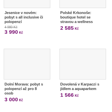
Jesenice v novém:
Polské Krkonoše:
pobyt s all inclusive či
boutique hotel se
polopenzí
stravou a wellness
2 585
4 980 Kč
Kč
3 990
Kč
Dolní Morava: pobyt s
Dovolená v Karpaczi s
polopenzí až pro 8
jídlem a aquaparkem
osob
1 566
Kč
3 000
Kč