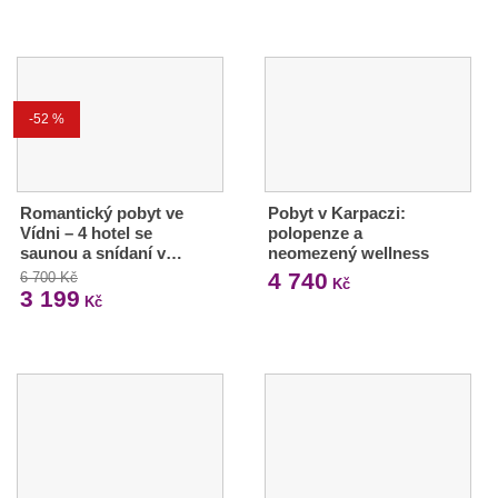
-52 %
Romantický pobyt ve
Pobyt v Karpaczi:
Vídni – 4 hotel se
polopenze a
saunou a snídaní v…
neomezený wellness
4 740
6 700 Kč
Kč
3 199
Kč