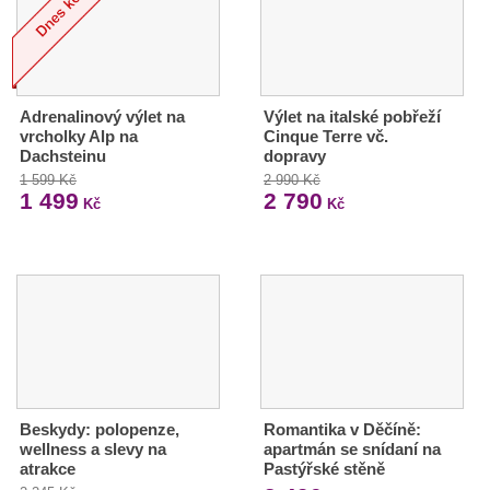
Adrenalinový výlet na
Výlet na italské pobřeží
vrcholky Alp na
Cinque Terre vč.
Dachsteinu
dopravy
1 599 Kč
2 990 Kč
1 499
2 790
Kč
Kč
Beskydy: polopenze,
Romantika v Děčíně:
wellness a slevy na
apartmán se snídaní na
atrakce
Pastýřské stěně