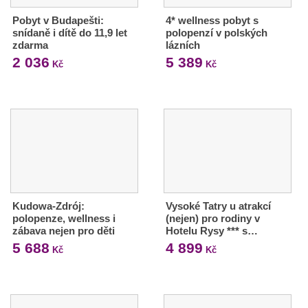
Pobyt v Budapešti:
4* wellness pobyt s
snídaně i dítě do 11,9 let
polopenzí v polských
zdarma
lázních
2 036
5 389
Kč
Kč
Kudowa-Zdrój:
Vysoké Tatry u atrakcí
polopenze, wellness i
(nejen) pro rodiny v
zábava nejen pro děti
Hotelu Rysy *** s…
5 688
4 899
Kč
Kč