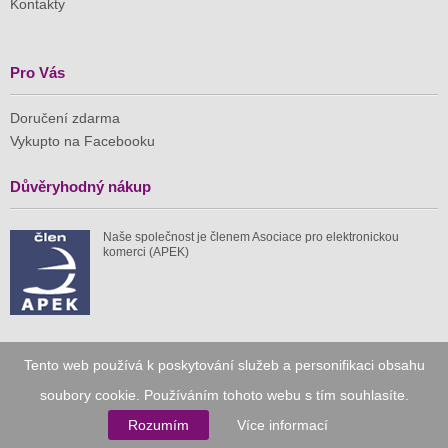
Kontakty
Pro Vás
Doručení zdarma
Vykupto na Facebooku
Důvěryhodný nákup
Naše společnost je členem Asociace pro elektronickou
komerci (APEK)
Již od roku 2010
Tento web používá k poskytování služeb a personifikaci obsahu
soubory cookie. Používáním tohoto webu s tím souhlasíte.
59 tis.
1 511 mil.
Rozumím
Více informací
spuštěných nabídek
ušetřeno nákupy