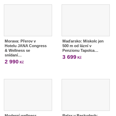
Morava: Přerov v
Maďarsko: Miskolc jen
Hotelu JANA Congress
500 m od lázní v
& Wellness se
Penzionu Tapolca…
snídaní…
3 699
Kč
2 990
Kč
Moderní wellness
Relax v Beskydech: