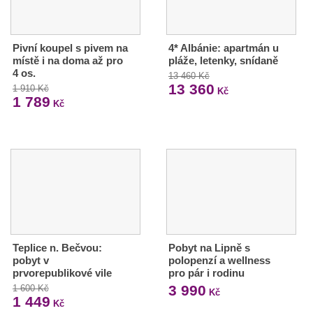
Pivní koupel s pivem na
4* Albánie: apartmán u
místě i na doma až pro
pláže, letenky, snídaně
4 os.
13 460 Kč
13 360
1 910 Kč
Kč
1 789
Kč
Teplice n. Bečvou:
Pobyt na Lipně s
pobyt v
polopenzí a wellness
prvorepublikové vile
pro pár i rodinu
3 990
1 600 Kč
Kč
1 449
Kč