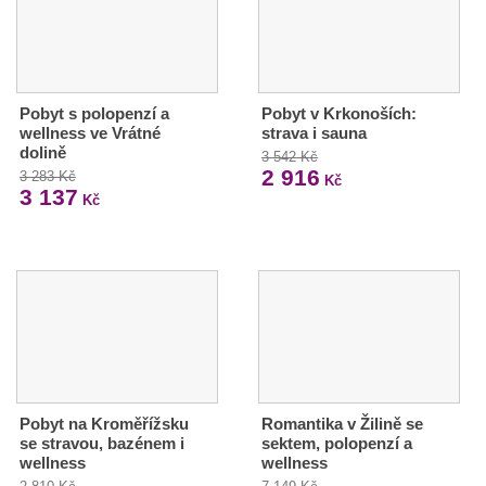
Pobyt s polopenzí a
Pobyt v Krkonoších:
wellness ve Vrátné
strava i sauna
dolině
3 542 Kč
2 916
3 283 Kč
Kč
3 137
Kč
Pobyt na Kroměřížsku
Romantika v Žilině se
se stravou, bazénem i
sektem, polopenzí a
wellness
wellness