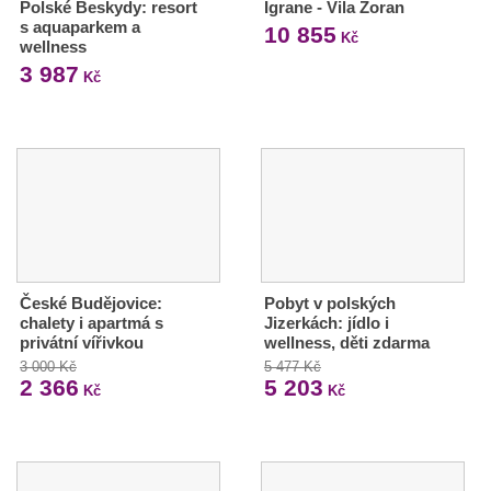
Polské Beskydy: resort
Igrane - Vila Zoran
s aquaparkem a
10 855
Kč
wellness
3 987
Kč
České Budějovice:
Pobyt v polských
chalety i apartmá s
Jizerkách: jídlo i
privátní vířivkou
wellness, děti zdarma
3 000 Kč
5 477 Kč
2 366
5 203
Kč
Kč