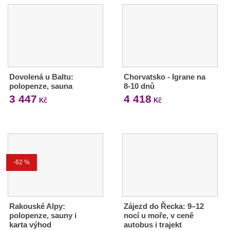
Dovolená u Baltu:
Chorvatsko - Igrane na
polopenze, sauna
8-10 dnů
3 447
4 418
Kč
Kč
-62 %
Rakouské Alpy:
Zájezd do Řecka: 9–12
polopenze, sauny i
nocí u moře, v ceně
karta výhod
autobus i trajekt