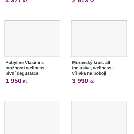
4 377
2 513
Kč
Kč
Pobyt ve Vlašimi s
Moravský kras: all
možností wellness i
inclusive, wellness i
pivní degustace
vířivka na pokoji
1 950
3 990
Kč
Kč