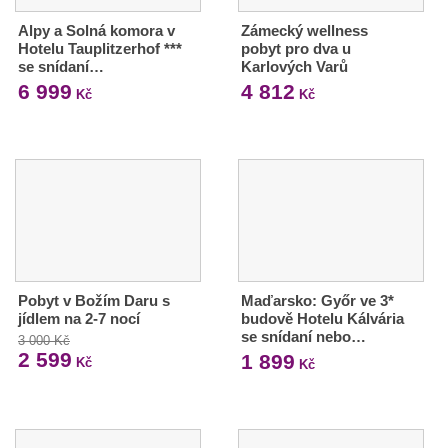
Alpy a Solná komora v
Zámecký wellness
Hotelu Tauplitzerhof ***
pobyt pro dva u
se snídaní…
Karlových Varů
6 999
4 812
Kč
Kč
Pobyt v Božím Daru s
Maďarsko: Győr ve 3*
jídlem na 2-7 nocí
budově Hotelu Kálvária
se snídaní nebo…
3 000 Kč
2 599
1 899
Kč
Kč