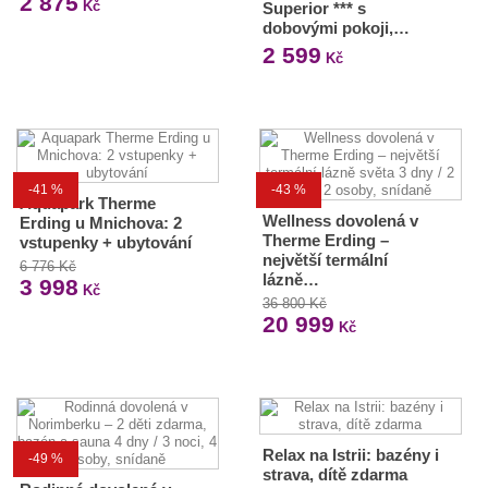
2 875
Kč
Superior *** s
dobovými pokoji,…
2 599
Kč
-41 %
-43 %
Aquapark Therme
Wellness dovolená v
Erding u Mnichova: 2
Therme Erding –
vstupenky + ubytování
největší termální
6 776 Kč
lázně…
3 998
Kč
36 800 Kč
20 999
Kč
Relax na Istrii: bazény i
-49 %
strava, dítě zdarma