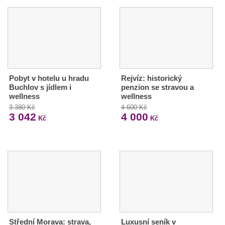
Pobyt v hotelu u hradu
Rejvíz: historický
Buchlov s jídlem i
penzion se stravou a
wellness
wellness
3 380 Kč
4 600 Kč
3 042
4 000
Kč
Kč
Střední Morava: strava,
Luxusní seník v