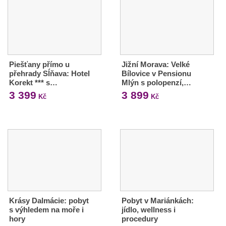
Piešťany přímo u
Jižní Morava: Velké
přehrady Sĺňava: Hotel
Bílovice v Pensionu
Korekt *** s…
Mlýn s polopenzí,…
3 399
3 899
Kč
Kč
Krásy Dalmácie: pobyt
Pobyt v Mariánkách:
s výhledem na moře i
jídlo, wellness i
hory
procedury