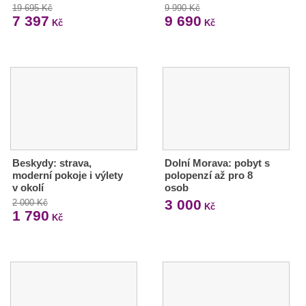
19 695 Kč
9 990 Kč
7 397
9 690
Kč
Kč
Beskydy: strava,
Dolní Morava: pobyt s
moderní pokoje i výlety
polopenzí až pro 8
v okolí
osob
3 000
2 000 Kč
Kč
1 790
Kč