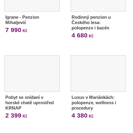
Igrane - Penzion
Rodinný penzion u
Mihaljević
Českého lesa:
polopenze i bazén
7 990
Kč
4 680
Kč
Pobyt se snídaní v
Luxus v Mariánkách:
horské chatě uprostřed
polopenze, wellness i
KRNAP
procedury
2 399
4 380
Kč
Kč