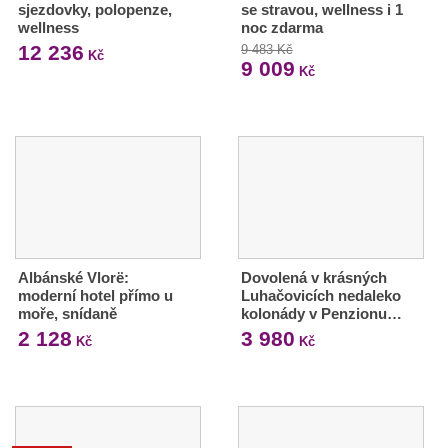
sjezdovky, polopenze,
se stravou, wellness i 1
wellness
noc zdarma
12 236
9 483 Kč
Kč
9 009
Kč
Albánské Vlorë:
Dovolená v krásných
moderní hotel přímo u
Luhačovicích nedaleko
moře, snídaně
kolonády v Penzionu…
2 128
3 980
Kč
Kč