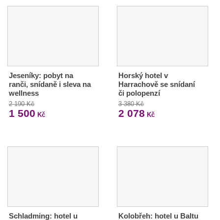
Jeseníky: pobyt na
Horský hotel v
ranči, snídaně i sleva na
Harrachově se snídaní
wellness
či polopenzí
2 190 Kč
3 380 Kč
1 500
2 078
Kč
Kč
Schladming: hotel u
Kolobřeh: hotel u Baltu