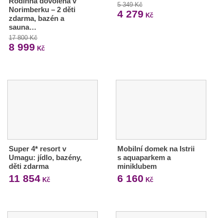
Rodinná dovolená v
5 349 Kč
Norimberku – 2 děti
4 279
Kč
zdarma, bazén a
sauna…
17 800 Kč
8 999
Kč
Super 4* resort v
Mobilní domek na Istrii
Umagu: jídlo, bazény,
s aquaparkem a
děti zdarma
miniklubem
11 854
6 160
Kč
Kč