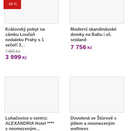
-49 %
Královský pobyt na
Moderní skandinávské
zámku Loučeň
domky na Baltu i vč.
nedaleko Prahy s 1
snídaně
večeří 3…
7 756
Kč
7 800 Kč
3 999
Kč
Luhačovice v centru:
Dovolená ve Štúrově s
ALEXANDRIA Hotel ****
jídlem a neomezeným
s neomezeným…
wellness