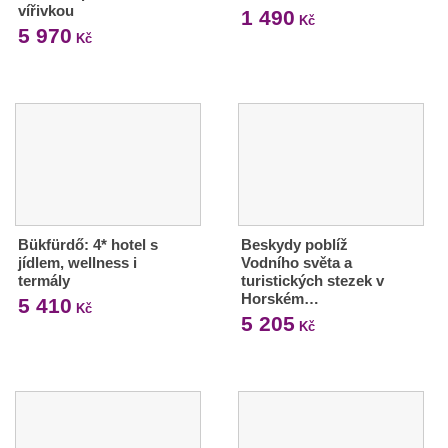
vířivkou
1 490
Kč
5 970
Kč
Bükfürdő: 4* hotel s
Beskydy poblíž
jídlem, wellness i
Vodního světa a
termály
turistických stezek v
Horském…
5 410
Kč
5 205
Kč