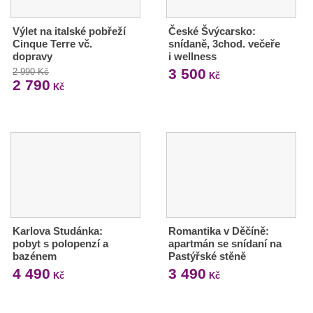
Výlet na italské pobřeží
České Švýcarsko:
Cinque Terre vč.
snídaně, 3chod. večeře
dopravy
i wellness
3 500
2 990 Kč
Kč
2 790
Kč
Karlova Studánka:
Romantika v Děčíně:
pobyt s polopenzí a
apartmán se snídaní na
bazénem
Pastýřské stěně
4 490
3 490
Kč
Kč