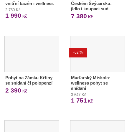
vnitřní bazén i wellness
Českém Švýcarsku:
jídlo i koupací sud
2 730 Kč
1 990
7 380
Kč
Kč
-52 %
Pobyt na Zámku Křtiny
Maďarský Miskolc:
se snídaní či polopenzí
wellness pobyt se
snídaní
2 390
Kč
3 647 Kč
1 751
Kč