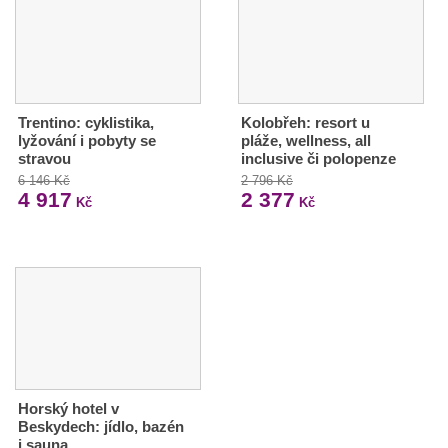
Trentino: cyklistika,
Kolobřeh: resort u
lyžování i pobyty se
pláže, wellness, all
stravou
inclusive či polopenze
6 146 Kč
2 796 Kč
4 917
2 377
Kč
Kč
Horský hotel v
Beskydech: jídlo, bazén
i sauna