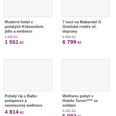
Moderní hotel v
7 nocí na Makarské či
polských Krkonoších:
Omišské riviéře vč.
jídlo a wellness
dopravy
1 666 Kč
6 990 Kč
1 551
6 799
Kč
Kč
Polský ráj u Baltu:
Wellness pobyt v
polopenze a
Hotelu Turiec**** se
neomezený wellness
snídaní
4 814
5 787 Kč
Kč
5 082