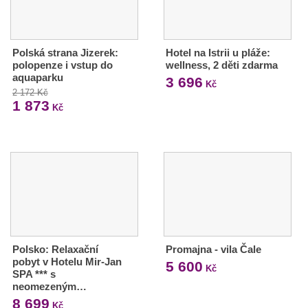
Polská strana Jizerek:
Hotel na Istrii u pláže:
polopenze i vstup do
wellness, 2 děti zdarma
aquaparku
3 696
Kč
2 172 Kč
1 873
Kč
Polsko: Relaxační
Promajna - vila Čale
pobyt v Hotelu Mir-Jan
5 600
Kč
SPA *** s
neomezeným…
8 699
Kč