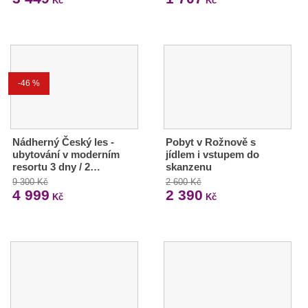
Kč
Kč
-46 %
Nádherný Český les -
Pobyt v Rožnově s
ubytování v moderním
jídlem i vstupem do
resortu 3 dny / 2…
skanzenu
9 300 Kč
2 600 Kč
4 999
2 390
Kč
Kč