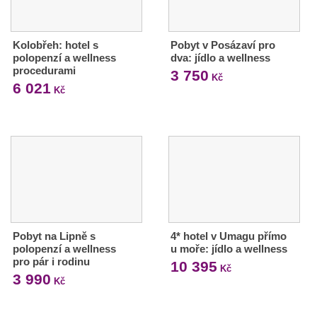
Kolobřeh: hotel s
Pobyt v Posázaví pro
polopenzí a wellness
dva: jídlo a wellness
procedurami
3 750
Kč
6 021
Kč
Pobyt na Lipně s
4* hotel v Umagu přímo
polopenzí a wellness
u moře: jídlo a wellness
pro pár i rodinu
10 395
Kč
3 990
Kč