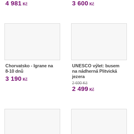
4 981
3 600
Kč
Kč
Chorvatsko - Igrane na
UNESCO výlet: busem
8-10 dnů
na nádherná Plitvická
jezera
3 190
Kč
2 690 Kč
2 499
Kč