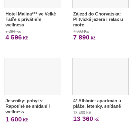
Hotel Malina*** ve Velké
Zájezd do Chorvatska:
Fatře s privátním
Plitvická jezera i relax u
wellness
moře
7 294 Kč
7 990 Kč
4 596
7 890
Kč
Kč
Jeseníky: pobyt v
4* Albánie: apartmán u
Rapotíně se snídaní i
pláže, letenky, snídaně
wellness
13 460 Kč
13 360
1 600
Kč
Kč