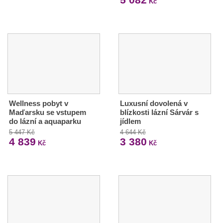
Kč
Wellness pobyt v
Luxusní dovolená v
Maďarsku se vstupem
blízkosti lázní Sárvár s
do lázní a aquaparku
jídlem
5 447 Kč
4 644 Kč
4 839
3 380
Kč
Kč