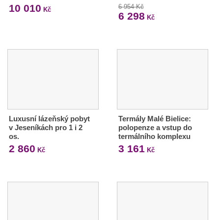
10 010
6 954 Kč
Kč
6 298
Kč
Luxusní lázeňský pobyt
Termály Malé Bielice:
v Jeseníkách pro 1 i 2
polopenze a vstup do
os.
termálního komplexu
2 860
3 161
Kč
Kč