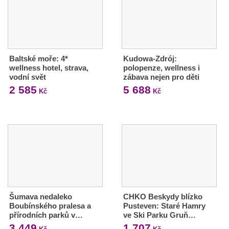
Baltské moře: 4*
Kudowa-Zdrój:
wellness hotel, strava,
polopenze, wellness i
vodní svět
zábava nejen pro děti
2 585
5 688
Kč
Kč
Šumava nedaleko
CHKO Beskydy blízko
Boubínského pralesa a
Pusteven: Staré Hamry
přírodních parků v…
ve Ski Parku Gruň…
3 449
1 707