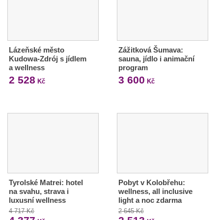
Lázeňské město
Zážitková Šumava:
Kudowa-Zdrój s jídlem
sauna, jídlo i animační
a wellness
program
2 528
3 600
Kč
Kč
Tyrolské Matrei: hotel
Pobyt v Kolobřehu:
na svahu, strava i
wellness, all inclusive
luxusní wellness
light a noc zdarma
4 717 Kč
2 645 Kč