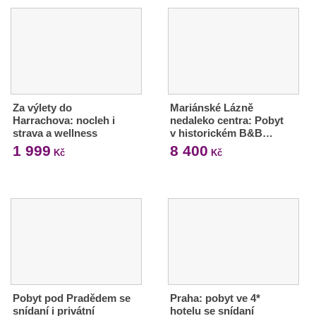
Za výlety do
Mariánské Lázně
Harrachova: nocleh i
nedaleko centra: Pobyt
strava a wellness
v historickém B&B…
1 999
8 400
Kč
Kč
Pobyt pod Pradědem se
Praha: pobyt ve 4*
snídaní i privátní
hotelu se snídaní