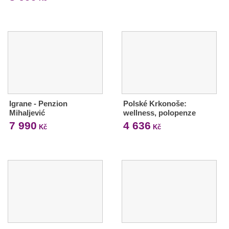
Igrane - Penzion
Polské Krkonoše:
Mihaljević
wellness, polopenze
7 990
4 636
Kč
Kč