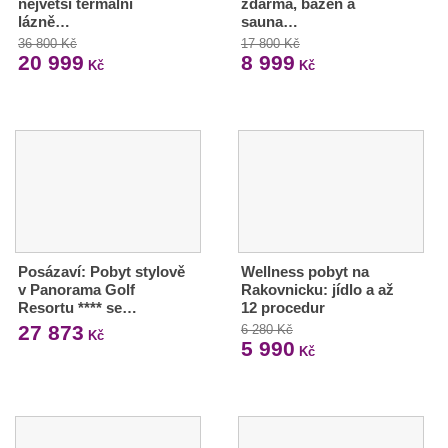
největší termální
zdarma, bazén a
lázně…
sauna…
36 800 Kč
17 800 Kč
20 999
8 999
Kč
Kč
Posázaví: Pobyt stylově
Wellness pobyt na
v Panorama Golf
Rakovnicku: jídlo a až
Resortu **** se…
12 procedur
27 873
6 280 Kč
Kč
5 990
Kč