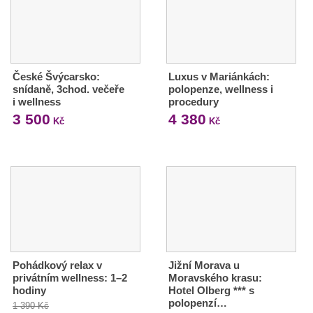
České Švýcarsko:
Luxus v Mariánkách:
snídaně, 3chod. večeře
polopenze, wellness i
i wellness
procedury
3 500
4 380
Kč
Kč
Pohádkový relax v
Jižní Morava u
privátním wellness: 1–2
Moravského krasu:
hodiny
Hotel Olberg *** s
polopenzí…
1 390 Kč