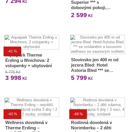
7 294
Kč
Superior *** s
dobovými pokoji,…
2 599
Kč
-41 %
Aquapark Therme
Slovinsko jen 400 m od
Erding u Mnichova: 2
jezera Bled: Hotel
vstupenky + ubytování
Astoria Bled *** se…
6 776 Kč
3 998
5 799
Kč
Kč
-43 %
-49 %
Wellness dovolená v
Rodinná dovolená v
Therme Erding –
Norimberku – 2 děti