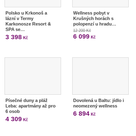
Polsko u Krkonoš a
Wellness pobyt v
lázní v Termy
Krušných horách s
Karkonosze Resort &
polopenzí u hradu…
SPA se…
12 200 Kč
6 099
3 398
Kč
Kč
Písečné duny a pláž
Dovolená u Baltu: jídlo i
Leba: apartmány až pro
neomezený wellness
6 osob
6 894
Kč
4 309
Kč