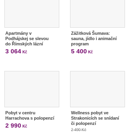
Apartmány v
Zážitková Šumava:
Podhájskej se slevou
sauna, jídlo i animační
do Římských lázní
program
3 064
5 400
Kč
Kč
Pobyt v centru
Wellness pobyt ve
Harrachova s polopenzí
Strakonicích se snídaní
či polopenzí
2 990
Kč
2 490 Kč