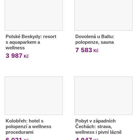
Polské Beskydy: resort
Dovolená u Baltu:
s aquaparkem a
polopenze, sauna
wellness
7 583
Kč
3 987
Kč
Kolobřeh: hotel s
Pobyt v západních
polopenzí a wellness
Čechách: strava,
procedurami
wellness i pivní lázně
6 021
4 947