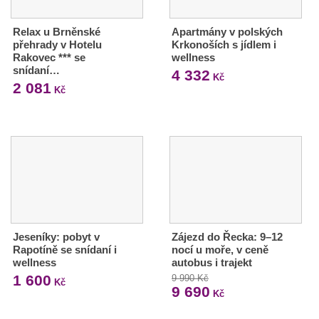
Relax u Brněnské
Apartmány v polských
přehrady v Hotelu
Krkonoších s jídlem i
Rakovec *** se
wellness
snídaní…
4 332
Kč
2 081
Kč
Jeseníky: pobyt v
Zájezd do Řecka: 9–12
Rapotíně se snídaní i
nocí u moře, v ceně
wellness
autobus i trajekt
1 600
9 990 Kč
Kč
9 690
Kč