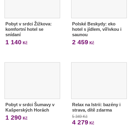
Pobyt v srdci Žižkova:
Polské Beskydy: eko
komfortní hotel se
hotel s jídlem, vířivkou i
snídaní
saunou
1 140
2 459
Kč
Kč
Pobyt v srdci Šumavy v
Relax na Istrii: bazény i
Kašperských Horách
strava, dítě zdarma
1 290
5 349 Kč
Kč
4 279
Kč