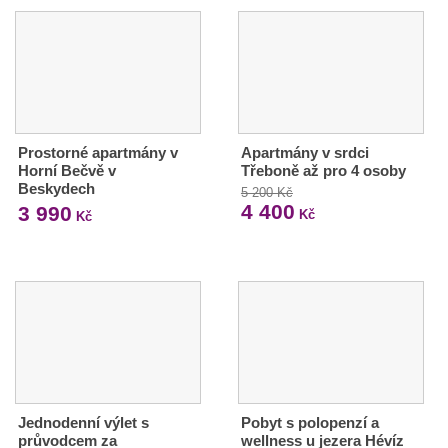
Prostorné apartmány v
Apartmány v srdci
Horní Bečvě v
Třeboně až pro 4 osoby
Beskydech
5 200 Kč
4 400
3 990
Kč
Kč
Jednodenní výlet s
Pobyt s polopenzí a
průvodcem za
wellness u jezera Hévíz