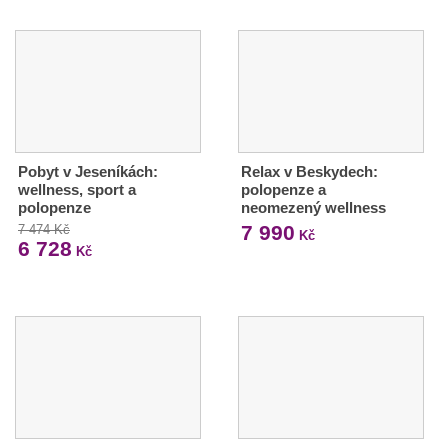
Pobyt v Jeseníkách:
Relax v Beskydech:
wellness, sport a
polopenze a
polopenze
neomezený wellness
7 990
7 474 Kč
Kč
6 728
Kč