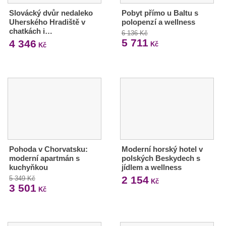
Slovácký dvůr nedaleko
Pobyt přímo u Baltu s
Uherského Hradiště v
polopenzí a wellness
chatkách i…
6 136 Kč
5 711
4 346
Kč
Kč
Pohoda v Chorvatsku:
Moderní horský hotel v
moderní apartmán s
polských Beskydech s
kuchyňkou
jídlem a wellness
2 154
5 349 Kč
Kč
3 501
Kč