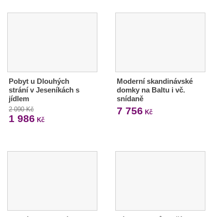
Pobyt u Dlouhých
Moderní skandinávské
strání v Jeseníkách s
domky na Baltu i vč.
jídlem
snídaně
7 756
2 090 Kč
Kč
1 986
Kč