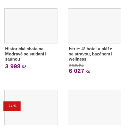
Historická chata na
Istrie: 4* hotel u pláže
Modravě se snídaní i
se stravou, bazénem i
saunou
wellness
3 998
8 036 Kč
Kč
6 027
Kč
-74 %