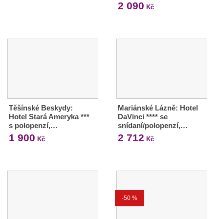
2 090
Kč
Těšínské Beskydy:
Mariánské Lázně: Hotel
Hotel Stará Ameryka ***
DaVinci **** se
s polopenzí,…
snídaní/polopenzí,…
1 900
2 712
Kč
Kč
-50 %