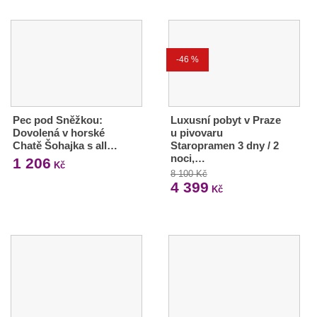
-46 %
Pec pod Sněžkou:
Luxusní pobyt v Praze
Dovolená v horské
u pivovaru
Chatě Šohajka s all…
Staropramen 3 dny / 2
noci,…
1 206
Kč
8 100 Kč
4 399
Kč