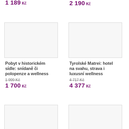
1 189
2 190
Kč
Kč
Pobyt v historickém
Tyrolské Matrei: hotel
sídle: snídaně či
na svahu, strava i
polopenze a wellness
luxusní wellness
1 999 Kč
4 717 Kč
1 700
4 377
Kč
Kč