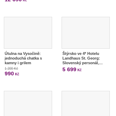
Kč
Útulna na Vysočině:
Štýrsko ve 4* Hotelu
jednoduchá chatka s
Landhaus St. Georg:
kamny i grilem
Slovenský personál,…
5 699
1 200 Kč
Kč
990
Kč