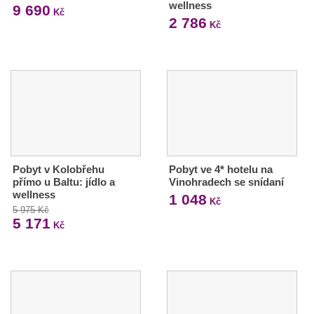
wellness
9 690
Kč
2 786
Kč
Pobyt v Kolobřehu
Pobyt ve 4* hotelu na
přímo u Baltu: jídlo a
Vinohradech se snídaní
wellness
1 048
Kč
5 975 Kč
5 171
Kč