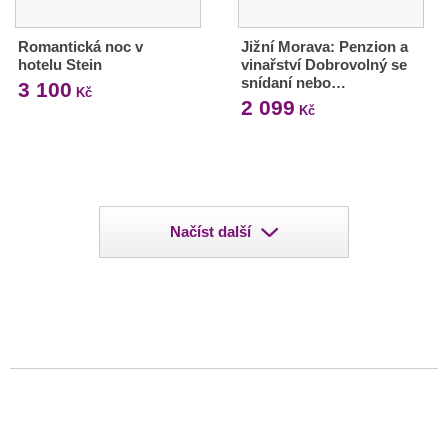
Romantická noc v
Jižní Morava: Penzion a
hotelu Stein
vinařství Dobrovolný se
snídaní nebo…
3 100
Kč
2 099
Kč
Načíst další