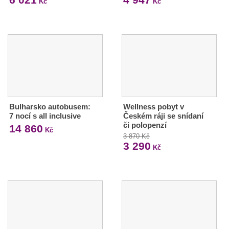
Kč
Kč
Bulharsko autobusem:
Wellness pobyt v
7 nocí s all inclusive
Českém ráji se snídaní
či polopenzí
14 860
Kč
3 870 Kč
3 290
Kč