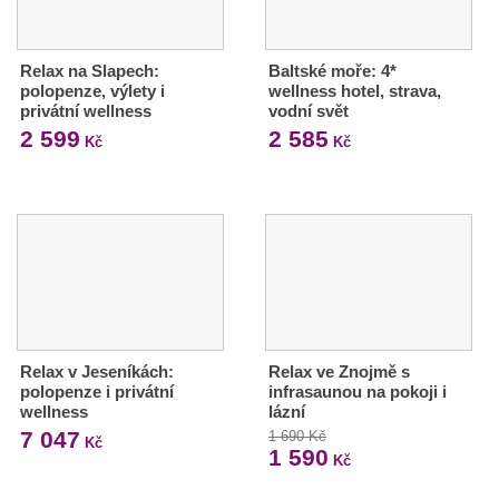
Relax na Slapech:
Baltské moře: 4*
polopenze, výlety i
wellness hotel, strava,
privátní wellness
vodní svět
2 599
2 585
Kč
Kč
Relax v Jeseníkách:
Relax ve Znojmě s
polopenze i privátní
infrasaunou na pokoji i
wellness
lázní
7 047
1 690 Kč
Kč
1 590
Kč