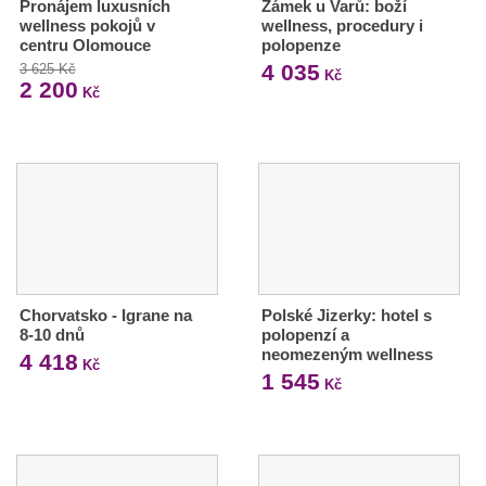
Pronájem luxusních
Zámek u Varů: boží
wellness pokojů v
wellness, procedury i
centru Olomouce
polopenze
4 035
3 625 Kč
Kč
2 200
Kč
Chorvatsko - Igrane na
Polské Jizerky: hotel s
8-10 dnů
polopenzí a
neomezeným wellness
4 418
Kč
1 545
Kč