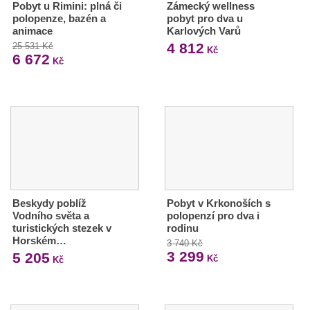
Pobyt u Rimini: plná či
Zámecký wellness
polopenze, bazén a
pobyt pro dva u
animace
Karlových Varů
4 812
25 531 Kč
Kč
6 672
Kč
Beskydy poblíž
Pobyt v Krkonoších s
Vodního světa a
polopenzí pro dva i
turistických stezek v
rodinu
Horském…
3 740 Kč
3 299
5 205
Kč
Kč