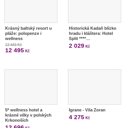
Krásný baltský resort u
Historická Kadaň blízko
pláže: polopenze i
hradu i kláštera: Hotel
wellness
Split ****…
2 029
13 443 Kč
Kč
12 495
Kč
5* wellness hotel a
Igrane - Vila Zoran
krásné vilky v polských
4 275
Kč
Krkonoších
12 696