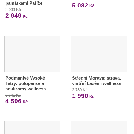
památkami Paříže
5 082
Kč
2 999 Kč
2 949
Kč
Podmanivé Vysoké
Střední Morava: strava,
Tatry: polopenze a
vnitřní bazén i wellness
soukromý wellness
2 730 Kč
1 990
6 541 Kč
Kč
4 596
Kč