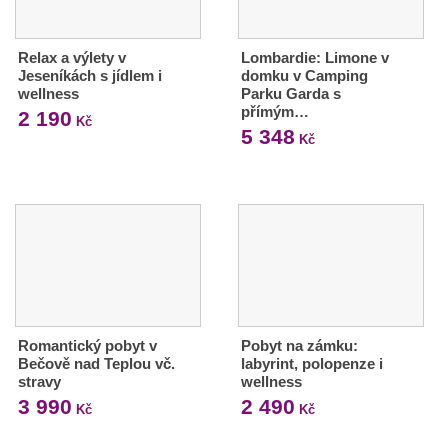
Relax a výlety v
Lombardie: Limone v
Jeseníkách s jídlem i
domku v Camping
wellness
Parku Garda s
přímým…
2 190
Kč
5 348
Kč
Romantický pobyt v
Pobyt na zámku:
Bečově nad Teplou vč.
labyrint, polopenze i
stravy
wellness
3 990
2 490
Kč
Kč