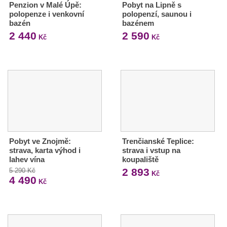
Penzion v Malé Úpě:
Pobyt na Lipně s
polopenze i venkovní
polopenzí, saunou i
bazén
bazénem
2 440
2 590
Kč
Kč
Pobyt ve Znojmě:
Trenčianské Teplice:
strava, karta výhod i
strava i vstup na
lahev vína
koupaliště
2 893
5 290 Kč
Kč
4 490
Kč