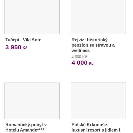
Tučepi - Vila Ante
Rejvíz: historický
penzion se stravou a
3 950
Kč
wellness
4 600 Kč
4 000
Kč
Romantický pobyt v
Polské Krkonoše:
Hotelu Amande****
luxusní resort s jídlem i