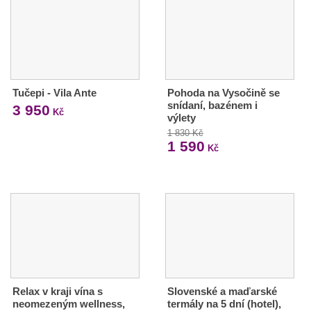
Tučepi - Vila Ante
Pohoda na Vysočině se
snídaní, bazénem i
3 950
Kč
výlety
1 830 Kč
1 590
Kč
Relax v kraji vína s
Slovenské a maďarské
neomezeným wellness,
termály na 5 dní (hotel),