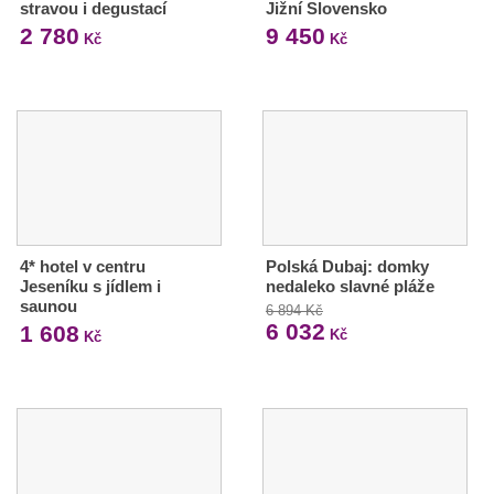
stravou i degustací
Jižní Slovensko
2 780
9 450
Kč
Kč
4* hotel v centru
Polská Dubaj: domky
Jeseníku s jídlem i
nedaleko slavné pláže
saunou
6 894 Kč
6 032
1 608
Kč
Kč