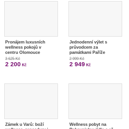
Pronájem luxusních
Jednodenní výlet s
wellness pokojů v
průvodcem za
centru Olomouce
památkami Paříže
3 625 Kč
2 999 Kč
2 200
2 949
Kč
Kč
Zámek u Varů: boží
Wellness pobyt na