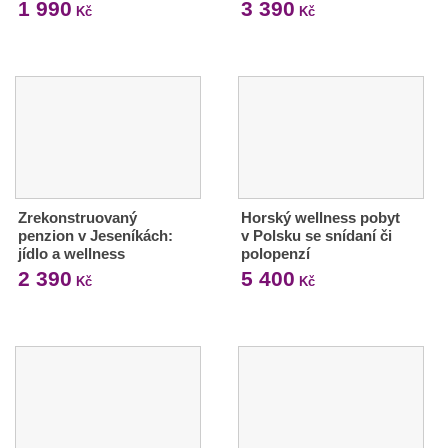
1 990
3 390
Kč
Kč
Zrekonstruovaný
Horský wellness pobyt
penzion v Jeseníkách:
v Polsku se snídaní či
jídlo a wellness
polopenzí
2 390
5 400
Kč
Kč