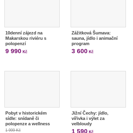
10denní zájezd na
Zážitková Šumava:
Makarskou riviéru s
sauna, jídlo i animační
polopenzí
program
9 990
3 600
Kč
Kč
Pobyt v historickém
Jižní Čechy: jídlo,
sídle: snídaně či
vířivka i výlet za
polopenze a wellness
velbloudy
1 590
1 999 Kč
Kč