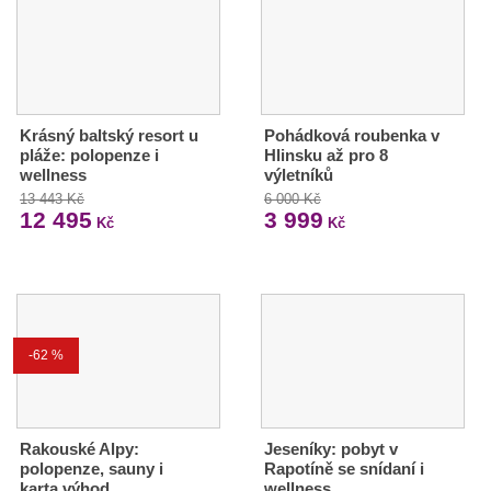
Krásný baltský resort u
Pohádková roubenka v
pláže: polopenze i
Hlinsku až pro 8
wellness
výletníků
13 443 Kč
6 000 Kč
12 495
3 999
Kč
Kč
-62 %
Rakouské Alpy:
Jeseníky: pobyt v
polopenze, sauny i
Rapotíně se snídaní i
karta výhod
wellness