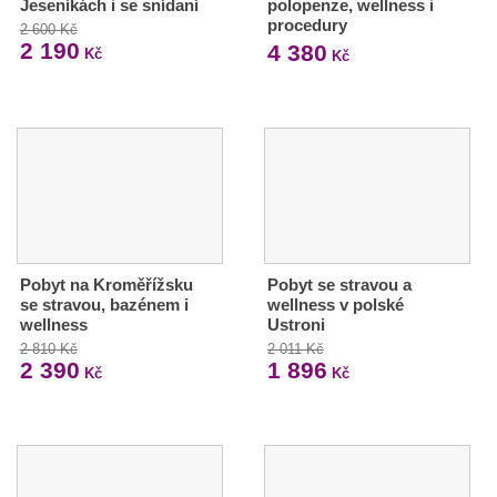
Jeseníkách i se snídaní
polopenze, wellness i
procedury
2 600 Kč
2 190
4 380
Kč
Kč
Pobyt na Kroměřížsku
Pobyt se stravou a
se stravou, bazénem i
wellness v polské
wellness
Ustroni
2 810 Kč
2 011 Kč
2 390
1 896
Kč
Kč