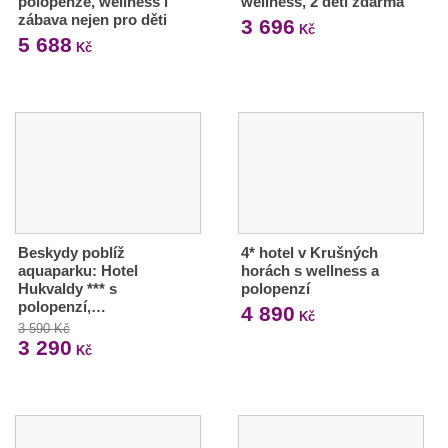
polopenze, wellness i
wellness, 2 děti zdarma
zábava nejen pro děti
3 696
Kč
5 688
Kč
Beskydy poblíž
4* hotel v Krušných
aquaparku: Hotel
horách s wellness a
Hukvaldy *** s
polopenzí
polopenzí,…
4 890
Kč
3 590 Kč
3 290
Kč