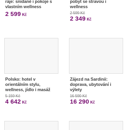
ráje: snídaně i pokoje s
pobyt se stravou i
vlastním wellness
wellness
2 599
2 599 Kč
Kč
2 349
Kč
Polsko: hotel v
Zájezd na Sardinii:
orientálním stylu,
doprava, ubytování i
wellness, jídlo i masáž
výlety
5 159 Kč
16 590 Kč
4 642
16 290
Kč
Kč