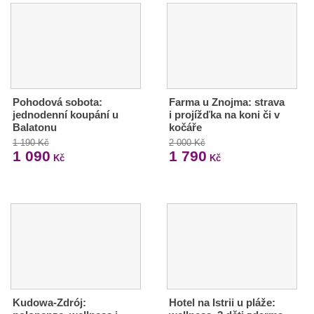
Pohodová sobota:
Farma u Znojma: strava
jednodenní koupání u
i projížďka na koni či v
Balatonu
kočáře
1 190 Kč
2 000 Kč
1 090
1 790
Kč
Kč
Kudowa-Zdrój:
Hotel na Istrii u pláže: