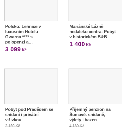
Polsko: Lehnice v
Mariánské Lázně
luxusním Hotelu
nedaleko centra: Pobyt
Gwarna **** s
v historickém B&B…
polopenzí a…
1 400
Kč
3 099
Kč
Pobyt pod Pradědem se
Příjemný penzion na
snídaní i privátní
Šumavě: snídaně,
vířivkou
výlety i bazén
2 150 Kč
4 180 Kč