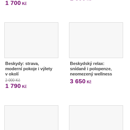
1 700
Kč
Beskydy: strava,
Beskydský relax:
moderní pokoje i výlety
snídaně i polopenze,
v okolí
neomezený wellness
3 650
2 000 Kč
Kč
1 790
Kč