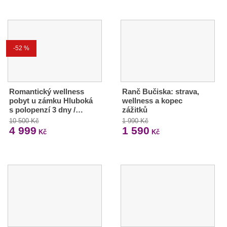
-52 %
Romantický wellness
Ranč Bučiska: strava,
pobyt u zámku Hluboká
wellness a kopec
s polopenzí 3 dny /…
zážitků
10 500 Kč
1 990 Kč
4 999
1 590
Kč
Kč