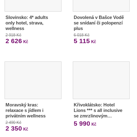
Slovinsko: 4* adults
Dovolená v Bašce Vodě
only hotel, strava,
se snídaní či polopenzí
wellness
plus
2 918 Kč
6 018 Kč
2 626
5 115
Kč
Kč
Moravský kras:
Křivoklátsko: Hotel
relaxace s jídlem i
Lions *** s all inclusive
privátním wellness
se zmrzlinovým…
5 990
2 490 Kč
Kč
2 350
Kč