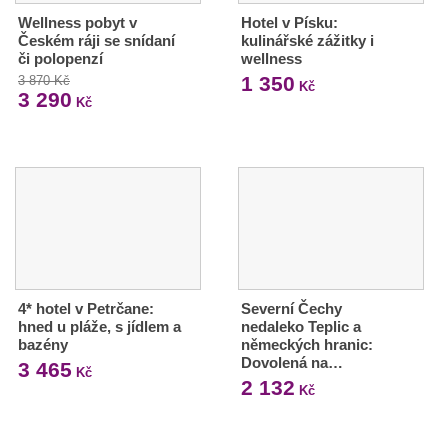
Wellness pobyt v
Hotel v Písku:
Českém ráji se snídaní
kulinářské zážitky i
či polopenzí
wellness
1 350
3 870 Kč
Kč
3 290
Kč
4* hotel v Petrčane:
Severní Čechy
hned u pláže, s jídlem a
nedaleko Teplic a
bazény
německých hranic:
Dovolená na…
3 465
Kč
2 132
Kč