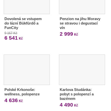
Dovolená se vstupem
Penzion na jihu Moravy
do lázní Bükfürdő a
se stravou i degustací
FunCity
vín
2 999
9 167 Kč
Kč
6 541
Kč
Polské Krkonoše:
Karlova Studánka:
wellness, polopenze
pobyt s polopenzí a
bazénem
4 636
Kč
4 490
Kč