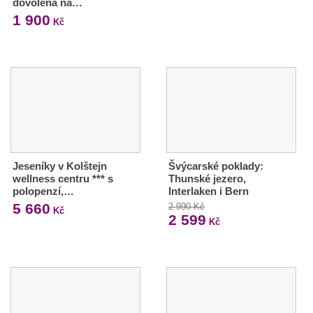
dovolená na…
1 900
Kč
Jeseníky v Kolštejn
Švýcarské poklady:
wellness centru *** s
Thunské jezero,
polopenzí,…
Interlaken i Bern
5 660
2 990 Kč
Kč
2 599
Kč