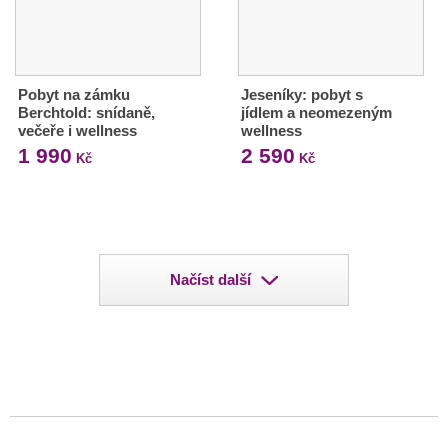
Pobyt na zámku
Jeseníky: pobyt s
Berchtold: snídaně,
jídlem a neomezeným
večeře i wellness
wellness
1 990
2 590
Kč
Kč
Načíst další