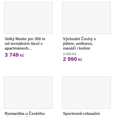
Velký Meder jen 350 m
Východní Čechy s
od termálních lázní v
jídlem, wellness,
apartmánech…
masáží i koňmi
3 749
3 200 Kč
Kč
2 990
Kč
Romantika u Českého
Sportovně-relaxační