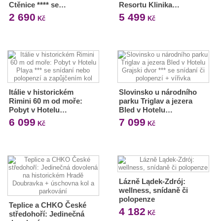
Ctěnice **** se…
Resortu Klinika…
2 690
5 499
Kč
Kč
Itálie v historickém
Slovinsko u národního
Rimini 60 m od moře:
parku Triglav a jezera
Pobyt v Hotelu…
Bled v Hotelu…
6 099
7 099
Kč
Kč
Lázně Lądek-Zdrój:
wellness, snídaně či
polopenze
Teplice a CHKO České
4 182
Kč
středohoří: Jedinečná