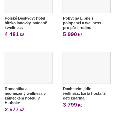
Polské Beskydy: hotel
Pobyt na Lipně s
blízko lanovky, snídaně
polopenzí a wellness
i wellness
pro pár i rodinu
4 481
5 990
Kč
Kč
Romantika a
Dachstein: jídlo,
neomezený wellness v
wellness, karta hosta, 2
zámeckém hotelu v
děti zdarma
Hluboké
3 799
Kč
2 577
Kč