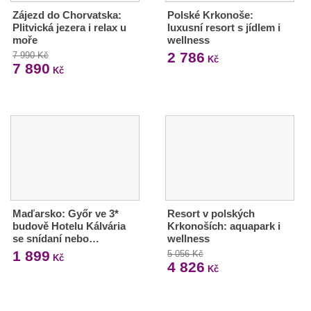
Zájezd do Chorvatska:
Polské Krkonoše:
Plitvická jezera i relax u
luxusní resort s jídlem i
moře
wellness
2 786
7 990 Kč
Kč
7 890
Kč
Maďarsko: Győr ve 3*
Resort v polských
budově Hotelu Kálvária
Krkonoších: aquapark i
se snídaní nebo…
wellness
1 899
5 056 Kč
Kč
4 826
Kč