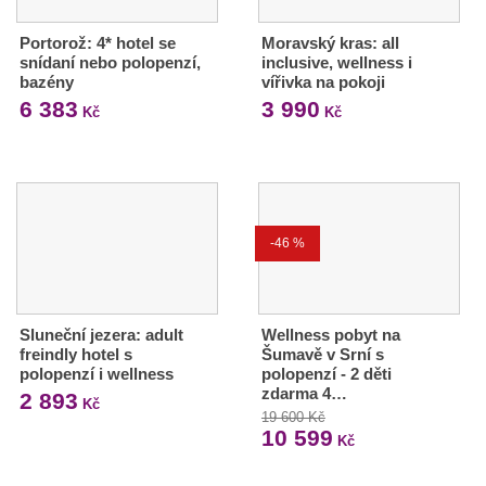
Portorož: 4* hotel se
Moravský kras: all
snídaní nebo polopenzí,
inclusive, wellness i
bazény
vířivka na pokoji
6 383
3 990
Kč
Kč
-46 %
Sluneční jezera: adult
Wellness pobyt na
freindly hotel s
Šumavě v Srní s
polopenzí i wellness
polopenzí - 2 děti
zdarma 4…
2 893
Kč
19 600 Kč
10 599
Kč