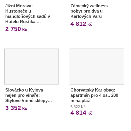
Jižní Morava:
Zámecký wellness
Hustopeče u
pobyt pro dva u
mandloňových sadů v
Karlových Varů
Hotelu Rustikal…
4 812
Kč
2 750
Kč
Slovácko u Kyjova
Chorvatský Karlobag:
nejen pro vinaře:
apartmán pro 4 os., 200
Stylové Vinné sklepy…
m na pláž
3 352
6 322 Kč
Kč
4 814
Kč