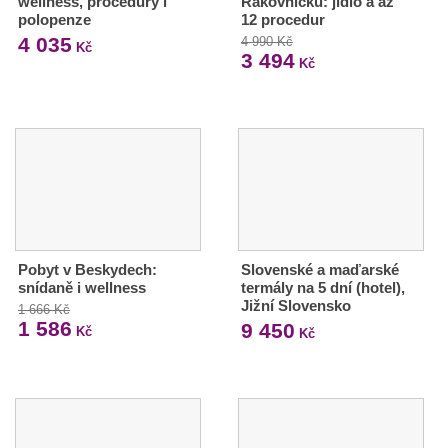
wellness, procedury i
Rakovnicku: jídlo a až
polopenze
12 procedur
4 035
4 990 Kč
Kč
3 494
Kč
Pobyt v Beskydech:
Slovenské a maďarské
snídaně i wellness
termály na 5 dní (hotel),
Jižní Slovensko
1 666 Kč
1 586
9 450
Kč
Kč