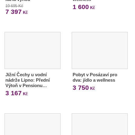
1 600
19 695 Kč
Kč
7 397
Kč
Jižní Čechy u vodní
Pobyt v Posázaví pro
nádrže Lipno: Přední
dva: jídlo a wellness
Výtoň v Pensionu…
3 750
Kč
3 167
Kč