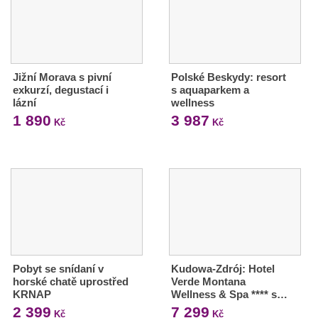
Jižní Morava s pivní
Polské Beskydy: resort
exkurzí, degustací i
s aquaparkem a
lázní
wellness
1 890
3 987
Kč
Kč
Pobyt se snídaní v
Kudowa-Zdrój: Hotel
horské chatě uprostřed
Verde Montana
KRNAP
Wellness & Spa **** s…
2 399
7 299
Kč
Kč