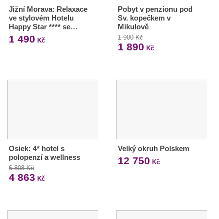
Jižní Morava: Relaxace
Pobyt v penzionu pod
ve stylovém Hotelu
Sv. kopečkem v
Happy Star **** se…
Mikulově
1 490
1 900 Kč
Kč
1 890
Kč
Osiek: 4* hotel s
Velký okruh Polskem
polopenzí a wellness
12 750
Kč
6 808 Kč
4 863
Kč