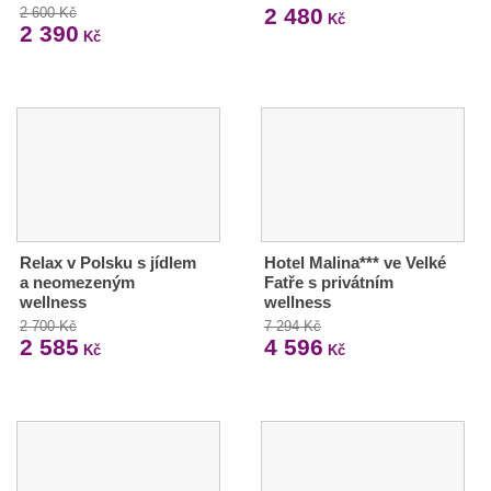
2 480
2 600 Kč
Kč
2 390
Kč
Relax v Polsku s jídlem
Hotel Malina*** ve Velké
a neomezeným
Fatře s privátním
wellness
wellness
2 700 Kč
7 294 Kč
2 585
4 596
Kč
Kč