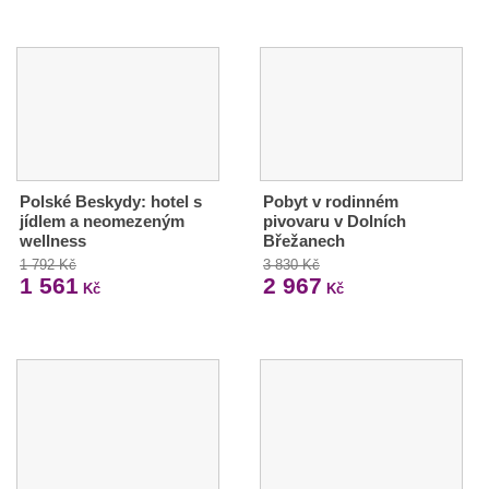
Polské Beskydy: hotel s
Pobyt v rodinném
jídlem a neomezeným
pivovaru v Dolních
wellness
Břežanech
1 792 Kč
3 830 Kč
1 561
2 967
Kč
Kč