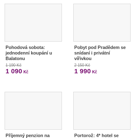
Pohodová sobota:
Pobyt pod Pradědem se
jednodenní koupání u
snídaní i privátní
Balatonu
vířivkou
1 190 Kč
2 150 Kč
1 090
1 990
Kč
Kč
Příjemný penzion na
Portorož: 4* hotel se