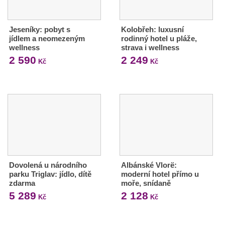
Jeseníky: pobyt s
Kolobřeh: luxusní
jídlem a neomezeným
rodinný hotel u pláže,
wellness
strava i wellness
2 590
2 249
Kč
Kč
Dovolená u národního
Albánské Vlorë:
parku Triglav: jídlo, dítě
moderní hotel přímo u
zdarma
moře, snídaně
5 289
2 128
Kč
Kč