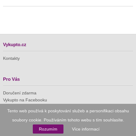
Vykupto.cz
Kontakty
Pro Vás
Doručení zdarma
Vykupto na Facebooku
Tento web používá k poskytování služeb a personifikaci obsahu
Důvěryhodný nákup
soubory cookie. Používáním tohoto webu s tím souhlasíte.
Rozumím
Více informací
Naše společnost je členem Asociace pro elektronickou
komerci (APEK)