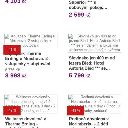
4 103
Kč
Superior *** s
dobovými pokoji,…
2 599
Kč
-41 %
Aquapark Therme
Slovinsko jen 400 m od
Erding u Mnichova: 2
jezera Bled: Hotel
vstupenky + ubytování
Astoria Bled *** se…
6 776 Kč
3 998
5 799
Kč
Kč
-43 %
-49 %
Wellness dovolená v
Rodinná dovolená v
Therme Erding –
Norimberku – 2 děti