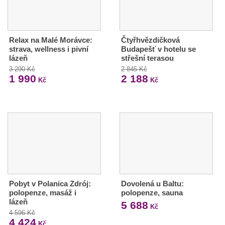
Relax na Malé Morávce:
Čtyřhvězdičková
strava, wellness i pivní
Budapešť v hotelu se
lázeň
střešní terasou
3 290 Kč
2 845 Kč
1 990
2 188
Kč
Kč
Pobyt v Polanica Zdrój:
Dovolená u Baltu:
polopenze, masáž i
polopenze, sauna
lázeň
5 688
Kč
4 596 Kč
4 424
Kč