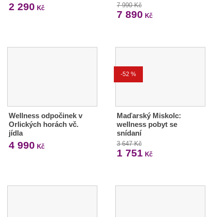
2 290
7 990 Kč
Kč
7 890
Kč
-52 %
Wellness odpočinek v
Maďarský Miskolc:
Orlických horách vč.
wellness pobyt se
jídla
snídaní
4 990
3 647 Kč
Kč
1 751
Kč