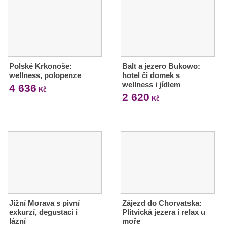
Polské Krkonoše:
Balt a jezero Bukowo:
wellness, polopenze
hotel či domek s
wellness i jídlem
4 636
Kč
2 620
Kč
Jižní Morava s pivní
Zájezd do Chorvatska:
exkurzí, degustací i
Plitvická jezera i relax u
lázní
moře