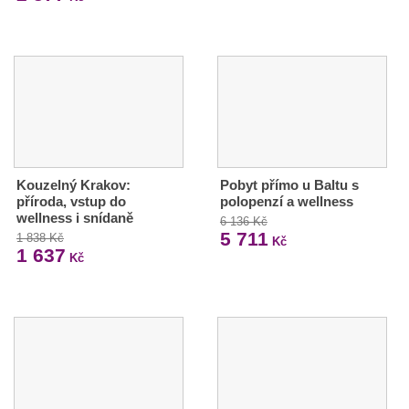
Kouzelný Krakov:
Pobyt přímo u Baltu s
příroda, vstup do
polopenzí a wellness
wellness i snídaně
6 136 Kč
5 711
1 838 Kč
Kč
1 637
Kč