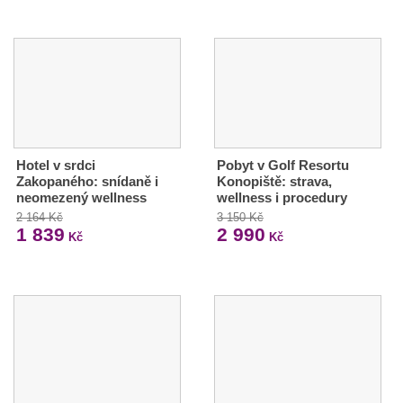
Hotel v srdci
Pobyt v Golf Resortu
Zakopaného: snídaně i
Konopiště: strava,
neomezený wellness
wellness i procedury
2 164 Kč
3 150 Kč
1 839
2 990
Kč
Kč