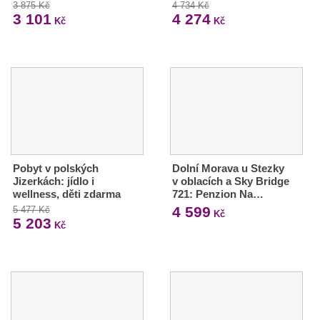
3 875 Kč
4 734 Kč
3 101
4 274
Kč
Kč
Pobyt v polských
Dolní Morava u Stezky
Jizerkách: jídlo i
v oblacích a Sky Bridge
wellness, děti zdarma
721: Penzion Na…
4 599
5 477 Kč
Kč
5 203
Kč