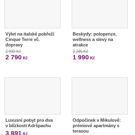
Výlet na italské pobřeží
Beskydy: polopenze,
Cinque Terre vč.
wellness a slevy na
dopravy
atrakce
2 990 Kč
2 245 Kč
2 790
1 990
Kč
Kč
Luxusní pobyt pro dva
Odpočinek v Mikulově:
v blízkosti Adršpachu
prémiové apartmány s
terasou
3 891
Kč