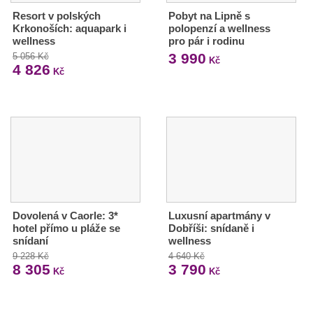
Resort v polských
Pobyt na Lipně s
Krkonoších: aquapark i
polopenzí a wellness
wellness
pro pár i rodinu
3 990
5 056 Kč
Kč
4 826
Kč
Dovolená v Caorle: 3*
Luxusní apartmány v
hotel přímo u pláže se
Dobříši: snídaně i
snídaní
wellness
9 228 Kč
4 640 Kč
8 305
3 790
Kč
Kč