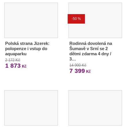
-50 %
Polská strana Jizerek:
Rodinná dovolená na
polopenze i vstup do
Šumavě v Srní se 2
aquaparku
dětmi zdarma 4 dny /
3…
2 172 Kč
1 873
14 900 Kč
Kč
7 399
Kč