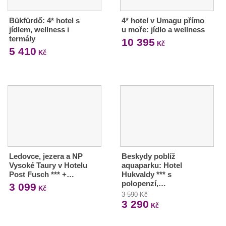
Bükfürdő: 4* hotel s
4* hotel v Umagu přímo
jídlem, wellness i
u moře: jídlo a wellness
termály
10 395
Kč
5 410
Kč
Ledovce, jezera a NP
Beskydy poblíž
Vysoké Taury v Hotelu
aquaparku: Hotel
Post Fusch *** +…
Hukvaldy *** s
polopenzí,…
3 099
Kč
3 590 Kč
3 290
Kč