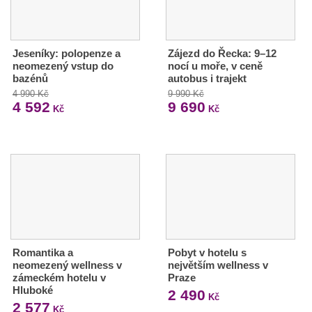
Jeseníky: polopenze a
Zájezd do Řecka: 9–12
neomezený vstup do
nocí u moře, v ceně
bazénů
autobus i trajekt
4 990 Kč
9 990 Kč
4 592
9 690
Kč
Kč
Romantika a
Pobyt v hotelu s
neomezený wellness v
největším wellness v
zámeckém hotelu v
Praze
Hluboké
2 490
Kč
2 577
Kč