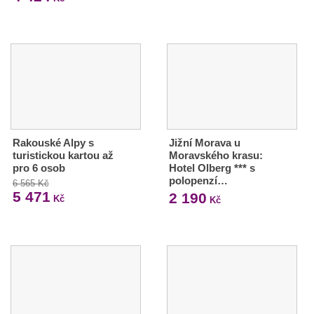
Rakouské Alpy s
Jižní Morava u
turistickou kartou až
Moravského krasu:
pro 6 osob
Hotel Olberg *** s
polopenzí…
6 565 Kč
5 471
2 190
Kč
Kč