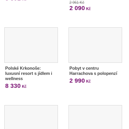
2 961 Kč
2 090
Kč
Polské Krkonoše:
Pobyt v centru
luxusní resort s jídlem i
Harrachova s polopenzí
wellness
2 990
Kč
8 330
Kč