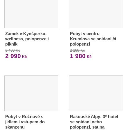
Zámek v Kynšperku:
Pobyt v centru
wellness, polopenze i
Krumlova se snídaní či
piknik
polopenzí
3 480 Kč
2 199 Kč
2 990
1 980
Kč
Kč
Pobyt v Rožnově s
Rakouské Alpy: 3* hotel
jídlem i vstupem do
se snídaní nebo
skanzenu
polopenzí, sauna