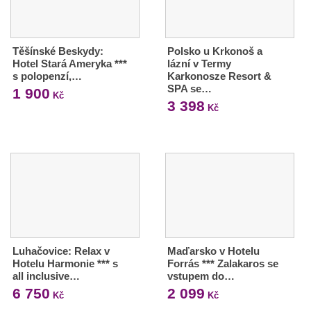
Těšínské Beskydy:
Polsko u Krkonoš a
Hotel Stará Ameryka ***
lázní v Termy
s polopenzí,…
Karkonosze Resort &
SPA se…
1 900
Kč
3 398
Kč
Luhačovice: Relax v
Maďarsko v Hotelu
Hotelu Harmonie *** s
Forrás *** Zalakaros se
all inclusive…
vstupem do…
6 750
2 099
Kč
Kč