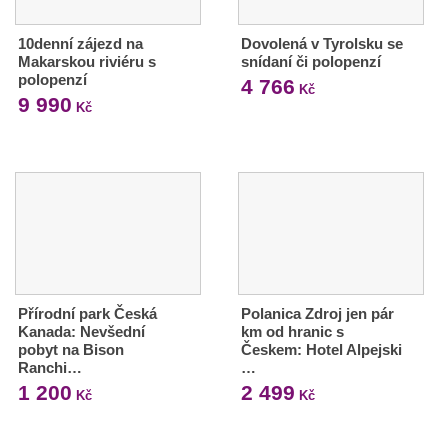
10denní zájezd na
Dovolená v Tyrolsku se
Makarskou riviéru s
snídaní či polopenzí
polopenzí
4 766
Kč
9 990
Kč
Přírodní park Česká
Polanica Zdroj jen pár
Kanada: Nevšední
km od hranic s
pobyt na Bison
Českem: Hotel Alpejski
Ranchi…
…
1 200
2 499
Kč
Kč