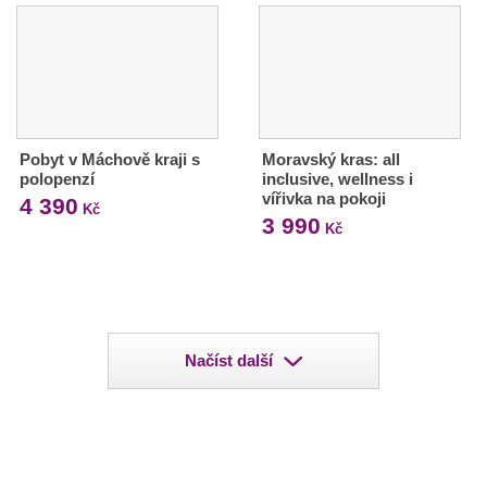
Pobyt v Máchově kraji s
Moravský kras: all
polopenzí
inclusive, wellness i
vířivka na pokoji
4 390
Kč
3 990
Kč
Načíst další