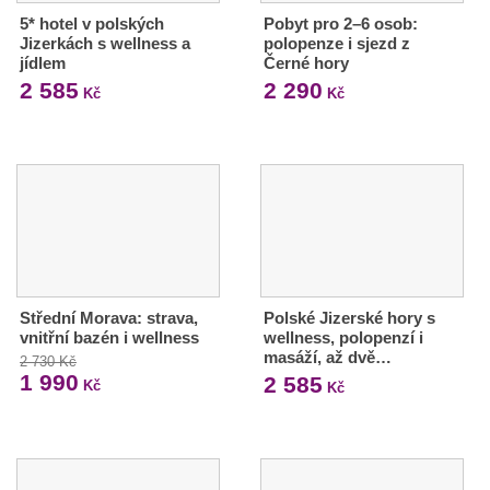
5* hotel v polských
Pobyt pro 2–6 osob:
Jizerkách s wellness a
polopenze i sjezd z
jídlem
Černé hory
2 585
2 290
Kč
Kč
Střední Morava: strava,
Polské Jizerské hory s
vnitřní bazén i wellness
wellness, polopenzí i
masáží, až dvě…
2 730 Kč
1 990
2 585
Kč
Kč