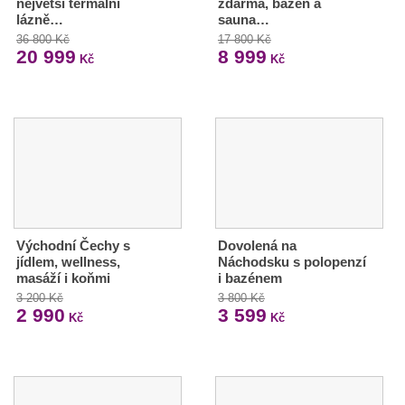
největší termální
zdarma, bazén a
lázně…
sauna…
36 800 Kč
17 800 Kč
20 999
8 999
Kč
Kč
Východní Čechy s
Dovolená na
jídlem, wellness,
Náchodsku s polopenzí
masáží i koňmi
i bazénem
3 200 Kč
3 800 Kč
2 990
3 599
Kč
Kč