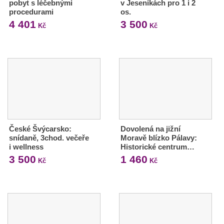
pobyt s léčebnými
v Jeseníkách pro 1 i 2
procedurami
os.
4 401
3 500
Kč
Kč
České Švýcarsko:
Dovolená na jižní
snídaně, 3chod. večeře
Moravě blízko Pálavy:
i wellness
Historické centrum…
3 500
1 460
Kč
Kč