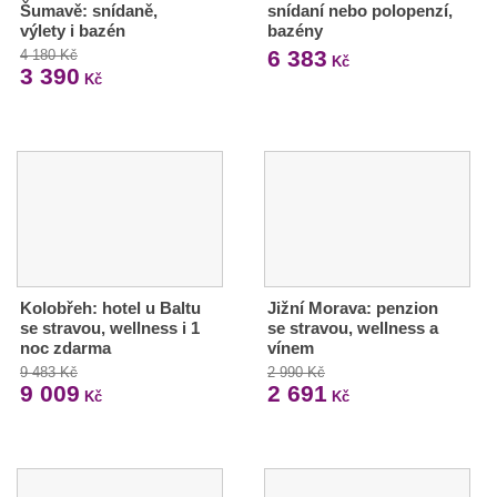
Šumavě: snídaně,
snídaní nebo polopenzí,
výlety i bazén
bazény
6 383
4 180 Kč
Kč
3 390
Kč
Kolobřeh: hotel u Baltu
Jižní Morava: penzion
se stravou, wellness i 1
se stravou, wellness a
noc zdarma
vínem
9 483 Kč
2 990 Kč
9 009
2 691
Kč
Kč