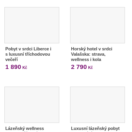
Pobyt v srdci Liberce i
Horský hotel v srdci
s luxusní tříchodovou
Valašska: strava,
večeří
wellness i kola
1 890
2 790
Kč
Kč
Lázeňský wellness
Luxusní lázeňský pobyt