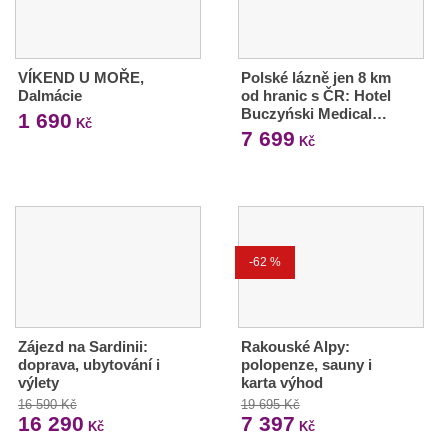
VÍKEND U MOŘE,
Polské lázně jen 8 km
Dalmácie
od hranic s ČR: Hotel
Buczyński Medical…
1 690
Kč
7 699
Kč
-62 %
Zájezd na Sardinii:
Rakouské Alpy:
doprava, ubytování i
polopenze, sauny i
výlety
karta výhod
16 590 Kč
19 695 Kč
16 290
7 397
Kč
Kč