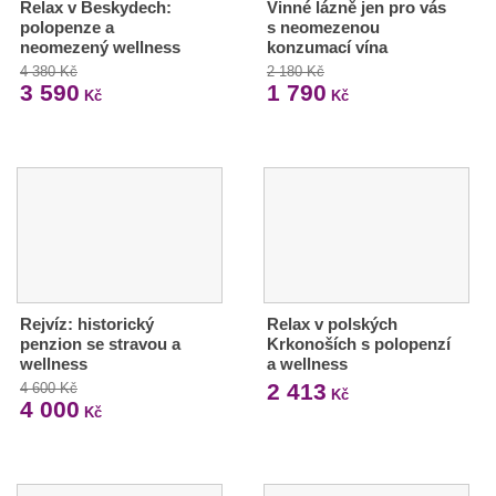
Relax v Beskydech:
Vinné lázně jen pro vás
polopenze a
s neomezenou
neomezený wellness
konzumací vína
4 380 Kč
2 180 Kč
3 590
1 790
Kč
Kč
Rejvíz: historický
Relax v polských
penzion se stravou a
Krkonoších s polopenzí
wellness
a wellness
2 413
4 600 Kč
Kč
4 000
Kč