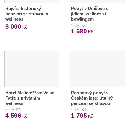
Rejvíz: historický
Pobyt v Uničově s
penzion se stravou a
jídlem, wellness i
wellness
bowlingem
6 000
1 690 Kč
Kč
1 680
Kč
Hotel Malina*** ve Velké
Pohodový pobyt v
Fatře s privátním
Českém lese: útulný
wellness
penzion se stravou
7 294 Kč
1 920 Kč
4 596
1 795
Kč
Kč