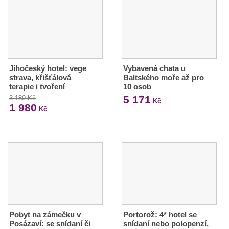
Jihočeský hotel: vege
Vybavená chata u
strava, křišťálová
Baltského moře až pro
terapie i tvoření
10 osob
5 171
3 180 Kč
Kč
1 980
Kč
Pobyt na zámečku v
Portorož: 4* hotel se
Posázaví: se snídaní či
snídaní nebo polopenzí,