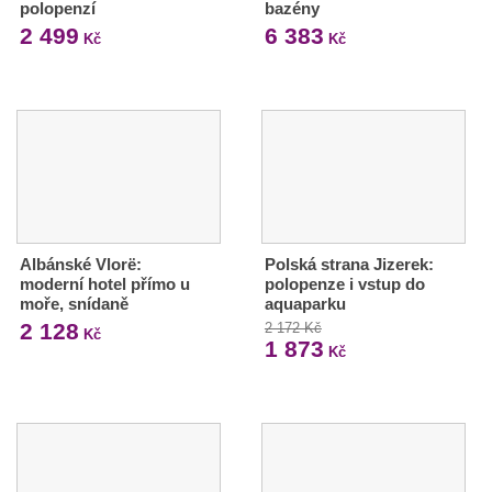
polopenzí
bazény
2 499
6 383
Kč
Kč
Albánské Vlorë:
Polská strana Jizerek:
moderní hotel přímo u
polopenze i vstup do
moře, snídaně
aquaparku
2 128
2 172 Kč
Kč
1 873
Kč