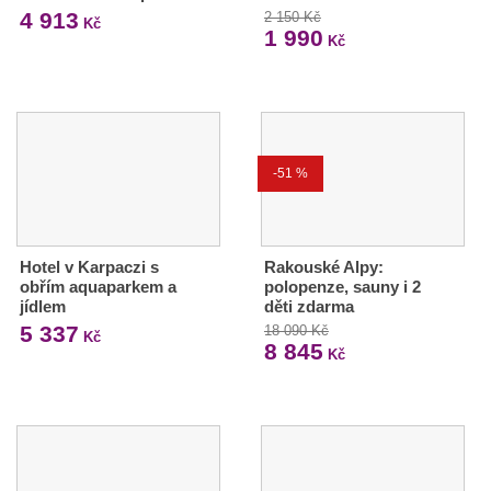
4 913
2 150 Kč
Kč
1 990
Kč
-51 %
Hotel v Karpaczi s
Rakouské Alpy:
obřím aquaparkem a
polopenze, sauny i 2
jídlem
děti zdarma
5 337
18 090 Kč
Kč
8 845
Kč