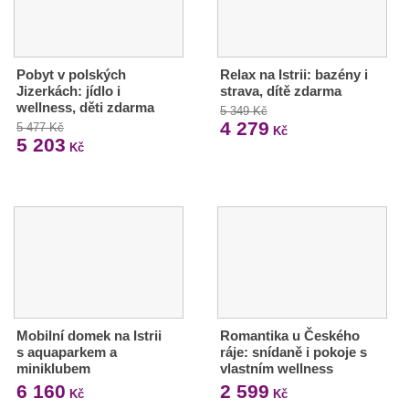
Pobyt v polských
Relax na Istrii: bazény i
Jizerkách: jídlo i
strava, dítě zdarma
wellness, děti zdarma
5 349 Kč
4 279
5 477 Kč
Kč
5 203
Kč
Mobilní domek na Istrii
Romantika u Českého
s aquaparkem a
ráje: snídaně i pokoje s
miniklubem
vlastním wellness
6 160
2 599
Kč
Kč