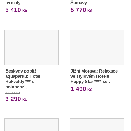
termály
Šumavy
5 410
5 770
Kč
Kč
Beskydy poblíž
Jižní Morava: Relaxace
aquaparku: Hotel
ve stylovém Hotelu
Hukvaldy *** s
Happy Star **** se…
polopenzí,…
1 490
Kč
3 590 Kč
3 290
Kč