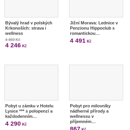
Bývalý hrad v polských
Jižní Morava: Lednice v
Krkonoších: strava i
Penzionu Hippoclub s
wellness
romantickou…
4 491
4 469 Kč
Kč
4 246
Kč
Pobyt u zámku v Hotelu
Pobyt pro milovníky
Lysice *** s polopenzí a
nádherné přírody a
každodenním…
wellnessu v
příjemném…
4 290
Kč
867
Kč