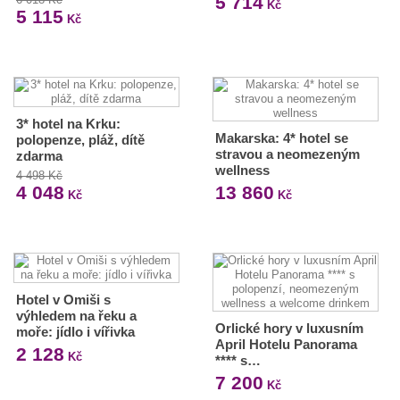
5 714
Kč
5 115
Kč
3* hotel na Krku:
Makarska: 4* hotel se
polopenze, pláž, dítě
stravou a neomezeným
zdarma
wellness
4 498 Kč
4 048
13 860
Kč
Kč
Hotel v Omiši s
výhledem na řeku a
Orlické hory v luxusním
moře: jídlo i vířivka
April Hotelu Panorama
2 128
Kč
**** s…
7 200
Kč