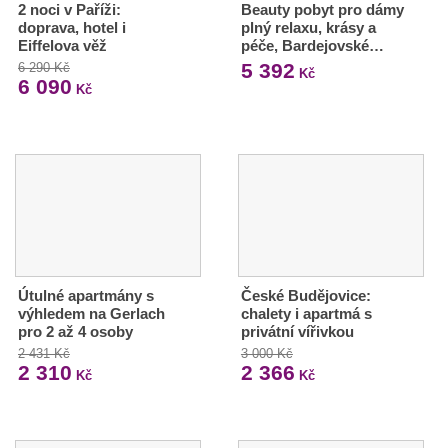
2 noci v Paříži:
Beauty pobyt pro dámy
doprava, hotel i
plný relaxu, krásy a
Eiffelova věž
péče, Bardejovské…
5 392
6 290 Kč
Kč
6 090
Kč
Útulné apartmány s
České Budějovice:
výhledem na Gerlach
chalety i apartmá s
pro 2 až 4 osoby
privátní vířivkou
2 431 Kč
3 000 Kč
2 310
2 366
Kč
Kč