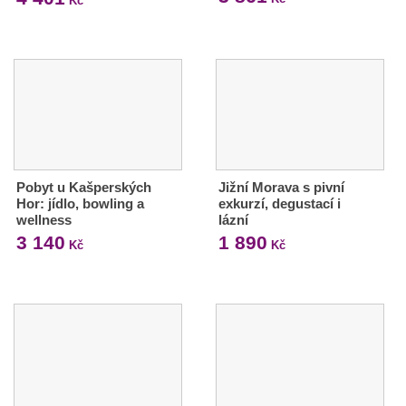
Kč
Pobyt u Kašperských
Jižní Morava s pivní
Hor: jídlo, bowling a
exkurzí, degustací i
wellness
lázní
3 140
1 890
Kč
Kč