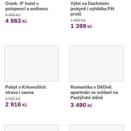
Osiek: 4* hotel s
Výlet na Dachstein:
polopenzí a wellness
jeskyně i vyhlídka Pět
prstů
6 808 Kč
4 863
1 499 Kč
Kč
1 399
Kč
Pobyt v Krkonoších:
Romantika v Děčíně:
strava i sauna
apartmán se snídaní na
Pastýřské stěně
3 542 Kč
2 916
3 490
Kč
Kč