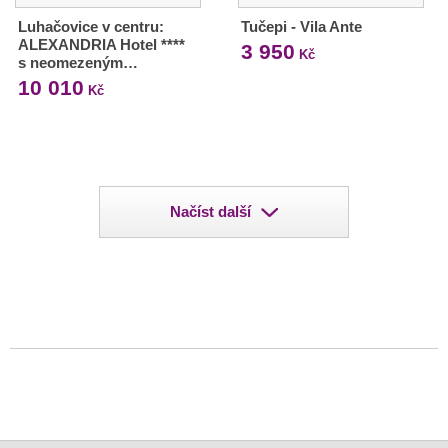
Luhačovice v centru:
Tučepi - Vila Ante
ALEXANDRIA Hotel ****
3 950
Kč
s neomezeným…
10 010
Kč
Načíst další