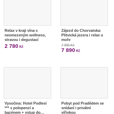
Relax v kraji vína s
Zájezd do Chorvatska:
neomezeným wellness,
Plitvická jezera i relax u
stravou i degustací
moře
2 780
7 990 Kč
Kč
7 890
Kč
Vysočina: Hotel Podlesí
Pobyt pod Pradědem se
*** s polopenzí a
snídaní i privátní
bazénem + vstup do…
vířivkou