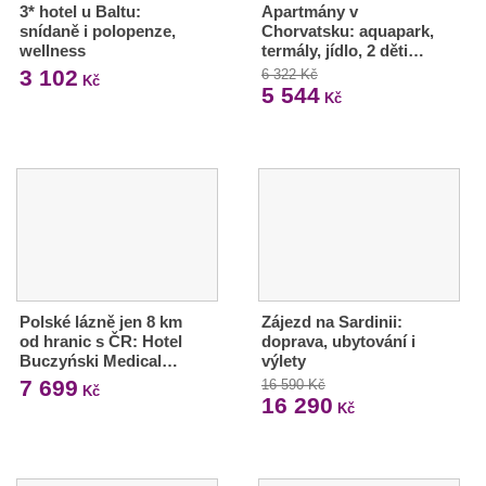
3* hotel u Baltu:
Apartmány v
snídaně i polopenze,
Chorvatsku: aquapark,
wellness
termály, jídlo, 2 děti…
3 102
6 322 Kč
Kč
5 544
Kč
Polské lázně jen 8 km
Zájezd na Sardinii:
od hranic s ČR: Hotel
doprava, ubytování i
Buczyński Medical…
výlety
7 699
16 590 Kč
Kč
16 290
Kč