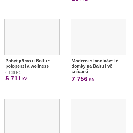
Pobyt přímo u Baltu s
Moderní skandinávské
polopenzí a wellness
domky na Baltu i vč.
snídaně
6 136 Kč
5 711
7 756
Kč
Kč