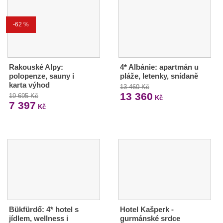
-62 %
Rakouské Alpy:
4* Albánie: apartmán u
polopenze, sauny i
pláže, letenky, snídaně
karta výhod
13 460 Kč
13 360
19 695 Kč
Kč
7 397
Kč
Bükfürdő: 4* hotel s
Hotel Kašperk -
jídlem, wellness i
gurmánské srdce