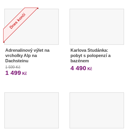
Adrenalinový výlet na
Karlova Studánka:
vrcholky Alp na
pobyt s polopenzí a
Dachsteinu
bazénem
4 490
1 599 Kč
Kč
1 499
Kč