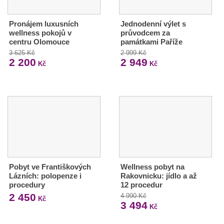
Pronájem luxusních
Jednodenní výlet s
wellness pokojů v
průvodcem za
centru Olomouce
památkami Paříže
3 625 Kč
2 999 Kč
2 200
2 949
Kč
Kč
Pobyt ve Františkových
Wellness pobyt na
Lázních: polopenze i
Rakovnicku: jídlo a až
procedury
12 procedur
2 450
4 990 Kč
Kč
3 494
Kč