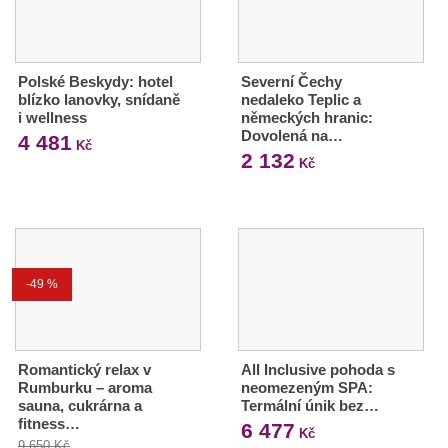
Polské Beskydy: hotel
Severní Čechy
blízko lanovky, snídaně
nedaleko Teplic a
i wellness
německých hranic:
Dovolená na…
4 481
Kč
2 132
Kč
-49 %
Romantický relax v
All Inclusive pohoda s
Rumburku – aroma
neomezeným SPA:
sauna, cukrárna a
Termální únik bez…
fitness…
6 477
Kč
9 650 Kč