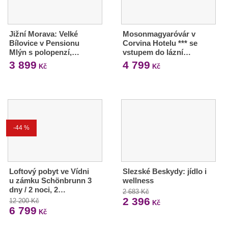
Jižní Morava: Velké
Mosonmagyaróvár v
Bílovice v Pensionu
Corvina Hotelu *** se
Mlýn s polopenzí,…
vstupem do lázní…
3 899
4 799
Kč
Kč
-44 %
Loftový pobyt ve Vídni
Slezské Beskydy: jídlo i
u zámku Schönbrunn 3
wellness
dny / 2 noci, 2…
2 683 Kč
2 396
12 200 Kč
Kč
6 799
Kč