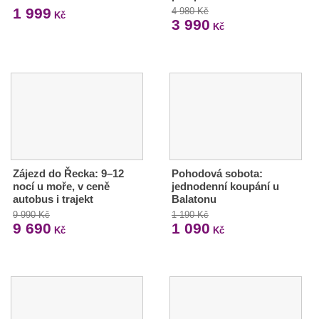
1 999
4 980 Kč
Kč
3 990
Kč
Zájezd do Řecka: 9–12
Pohodová sobota:
nocí u moře, v ceně
jednodenní koupání u
autobus i trajekt
Balatonu
9 990 Kč
1 190 Kč
9 690
1 090
Kč
Kč