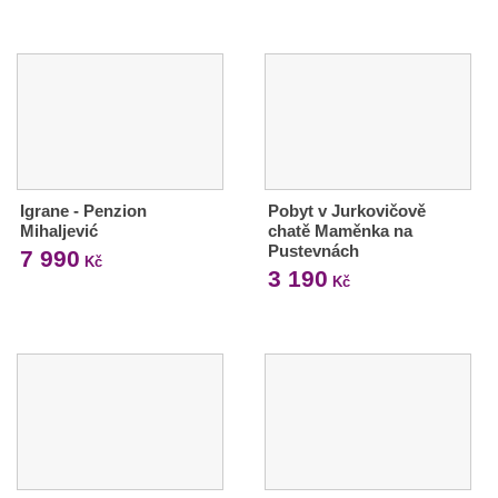
Igrane - Penzion
Pobyt v Jurkovičově
Mihaljević
chatě Maměnka na
Pustevnách
7 990
Kč
3 190
Kč