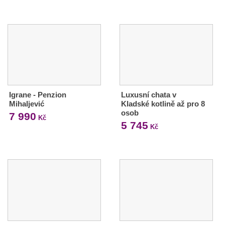
Igrane - Penzion
Luxusní chata v
Mihaljević
Kladské kotlině až pro 8
osob
7 990
Kč
5 745
Kč