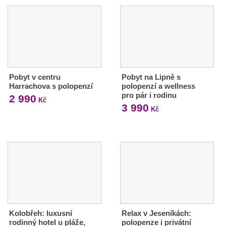
Pobyt v centru
Pobyt na Lipně s
Harrachova s polopenzí
polopenzí a wellness
pro pár i rodinu
2 990
Kč
3 990
Kč
Kolobřeh: luxusní
Relax v Jeseníkách:
rodinný hotel u pláže,
polopenze i privátní