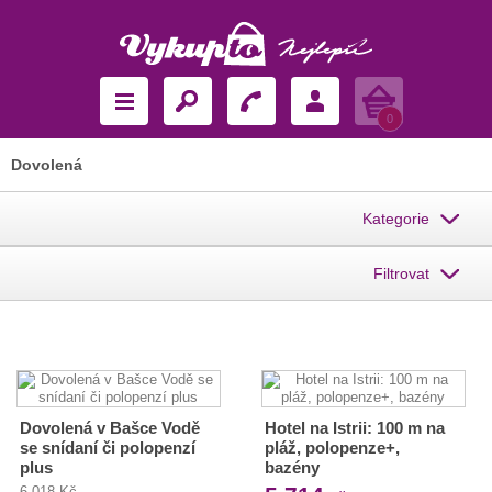
Košík
0
Dovolená
Kategorie
Filtrovat
Dovolená v Bašce Vodě
Hotel na Istrii: 100 m na
se snídaní či polopenzí
pláž, polopenze+,
plus
bazény
6 018 Kč