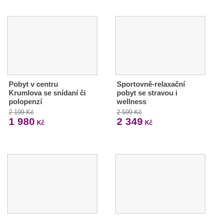
Pobyt v centru
Sportovně-relaxační
Krumlova se snídaní či
pobyt se stravou i
polopenzí
wellness
2 199 Kč
2 599 Kč
1 980
2 349
Kč
Kč