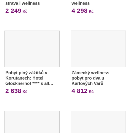
strava i wellness
wellness
2 249
4 298
Kč
Kč
Pobyt plný zážitků v
Zámecký wellness
Korutanech: Hotel
pobyt pro dva u
Glocknerhof **** s all…
Karlových Varů
2 638
4 812
Kč
Kč