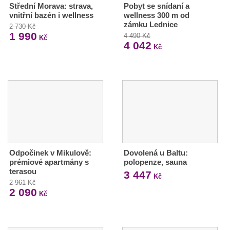
Střední Morava: strava,
Pobyt se snídaní a
vnitřní bazén i wellness
wellness 300 m od
zámku Lednice
2 730 Kč
1 990
4 490 Kč
Kč
4 042
Kč
Odpočinek v Mikulově:
Dovolená u Baltu:
prémiové apartmány s
polopenze, sauna
terasou
3 447
Kč
2 961 Kč
2 090
Kč