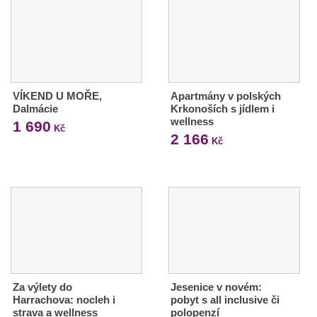
VÍKEND U MOŘE,
Apartmány v polských
Dalmácie
Krkonoších s jídlem i
wellness
1 690
Kč
2 166
Kč
Za výlety do
Jesenice v novém:
Harrachova: nocleh i
pobyt s all inclusive či
strava a wellness
polopenzí