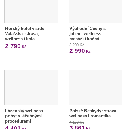
Horský hotel v srdci
Východní Čechy s
Valašska: strava,
jídlem, wellness,
wellness i kola
masáží i koňmi
2 790
3 200 Kč
Kč
2 990
Kč
Lázeňský wellness
Polské Beskydy: strava,
pobyt s léčebnými
wellness i romantika
procedurami
4 159 Kč
3 861
4 401
Kč