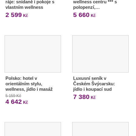
ráje: snídaně i pokoje s
wellness centru *** s
vlastním wellness
polopenzí,…
2 599
5 660
Kč
Kč
Polsko: hotel v
Luxusní seník v
orientálním stylu,
Českém Švýcarsku:
wellness, jídlo i masáž
jídlo i koupací sud
7 380
5 159 Kč
Kč
4 642
Kč