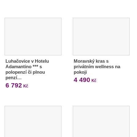
Luhačovice v Hotelu
Moravský kras s
Adamantino *** s
privátním wellness na
polopenzí či plnou
pokoji
penzí…
4 490
Kč
6 792
Kč