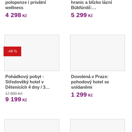
polopenze i privátní
hranic a blízko lázní
wellness
Bükfürdő:…
4 298
5 299
Kč
Kč
-48 %
Pohádkový pobyt -
Dovolená v Praze:
Středověký hotel v
pohodový hotel se
Dětenicích 4 dny / 3…
snídaněmi
1 299
17 800 Kč
Kč
9 199
Kč