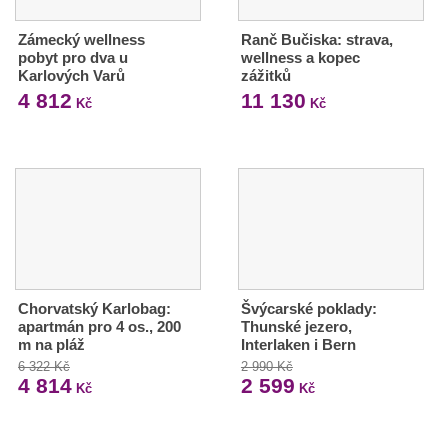
Zámecký wellness
Ranč Bučiska: strava,
pobyt pro dva u
wellness a kopec
Karlových Varů
zážitků
4 812
11 130
Kč
Kč
Chorvatský Karlobag:
Švýcarské poklady:
apartmán pro 4 os., 200
Thunské jezero,
m na pláž
Interlaken i Bern
6 322 Kč
2 990 Kč
4 814
2 599
Kč
Kč