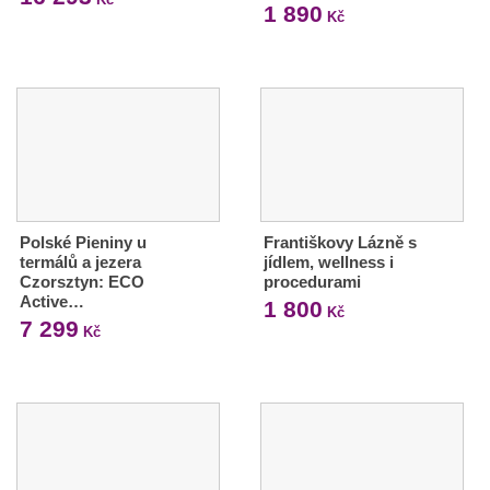
1 890
Kč
Polské Pieniny u
Františkovy Lázně s
termálů a jezera
jídlem, wellness i
Czorsztyn: ECO
procedurami
Active…
1 800
Kč
7 299
Kč