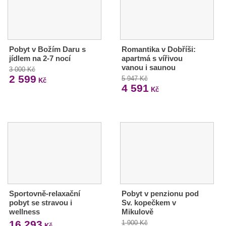
Pobyt v Božím Daru s
Romantika v Dobříši:
jídlem na 2-7 nocí
apartmá s vířivou
vanou i saunou
3 000 Kč
2 599
5 947 Kč
Kč
4 591
Kč
Sportovně-relaxační
Pobyt v penzionu pod
pobyt se stravou i
Sv. kopečkem v
wellness
Mikulově
16 293
1 900 Kč
Kč