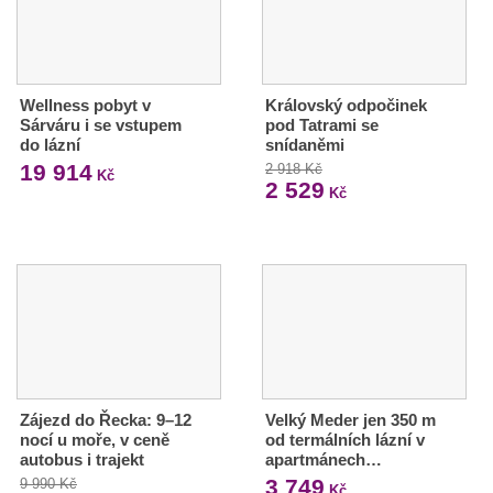
Wellness pobyt v
Královský odpočinek
Sárváru i se vstupem
pod Tatrami se
do lázní
snídaněmi
19 914
2 918 Kč
Kč
2 529
Kč
Zájezd do Řecka: 9–12
Velký Meder jen 350 m
nocí u moře, v ceně
od termálních lázní v
autobus i trajekt
apartmánech…
3 749
9 990 Kč
Kč