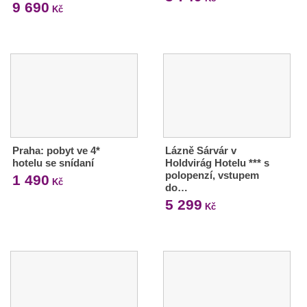
9 690
Kč
Praha: pobyt ve 4*
Lázně Sárvár v
hotelu se snídaní
Holdvirág Hotelu *** s
polopenzí, vstupem
1 490
Kč
do…
5 299
Kč