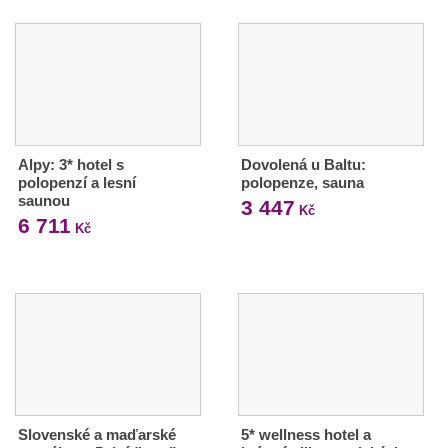
Alpy: 3* hotel s
Dovolená u Baltu:
polopenzí a lesní
polopenze, sauna
saunou
3 447
Kč
6 711
Kč
Slovenské a maďarské
5* wellness hotel a