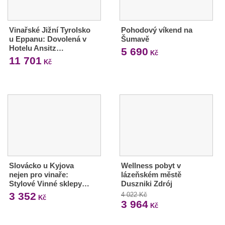
Vinařské Jižní Tyrolsko
Pohodový víkend na
u Eppanu: Dovolená v
Šumavě
Hotelu Ansitz…
5 690
Kč
11 701
Kč
Slovácko u Kyjova
Wellness pobyt v
nejen pro vinaře:
lázeňském městě
Stylové Vinné sklepy…
Duszniki Zdrój
3 352
4 022 Kč
Kč
3 964
Kč