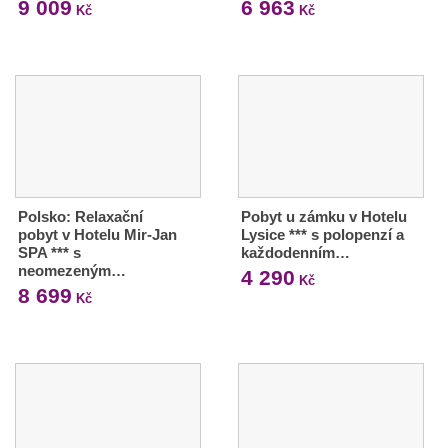
9 009
6 963
Kč
Kč
Polsko: Relaxační
Pobyt u zámku v Hotelu
pobyt v Hotelu Mir-Jan
Lysice *** s polopenzí a
SPA *** s
každodenním…
neomezeným…
4 290
Kč
8 699
Kč