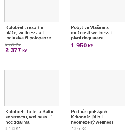
Kolobřeh: resort u
Pobyt ve Vlašimi s
pláže, wellness, all
možností wellness i
inclusive či polopenze
pivní degustace
1 950
2 796 Kč
Kč
2 377
Kč
Kolobřeh: hotel u Baltu
Podhůří polských
se stravou, wellness i 1
Krkonoš: jídlo i
noc zdarma
neomezený wellness
9 483 Kč
7 377 Kč