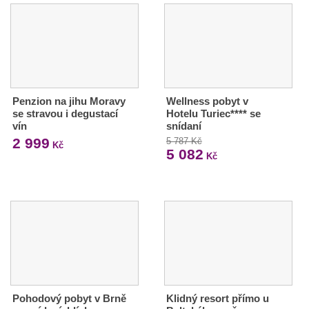
Penzion na jihu Moravy
Wellness pobyt v
se stravou i degustací
Hotelu Turiec**** se
vín
snídaní
2 999
5 787 Kč
Kč
5 082
Kč
Pohodový pobyt v Brně
Klidný resort přímo u