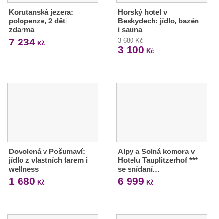
Korutanská jezera:
Horský hotel v
polopenze, 2 děti
Beskydech: jídlo, bazén
zdarma
i sauna
7 234
3 680 Kč
Kč
3 100
Kč
Dovolená v Pošumaví:
Alpy a Solná komora v
jídlo z vlastních farem i
Hotelu Tauplitzerhof ***
wellness
se snídaní…
1 680
6 999
Kč
Kč