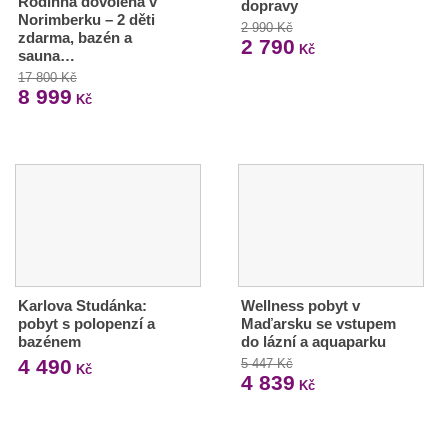
Rodinná dovolená v
dopravy
Norimberku – 2 děti
2 990 Kč
zdarma, bazén a
2 790
Kč
sauna…
17 800 Kč
8 999
Kč
Karlova Studánka:
Wellness pobyt v
pobyt s polopenzí a
Maďarsku se vstupem
bazénem
do lázní a aquaparku
4 490
5 447 Kč
Kč
4 839
Kč