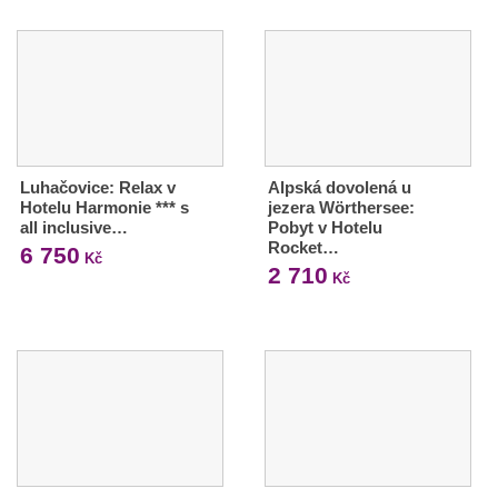
Luhačovice: Relax v
Alpská dovolená u
Hotelu Harmonie *** s
jezera Wörthersee:
all inclusive…
Pobyt v Hotelu
Rocket…
6 750
Kč
2 710
Kč