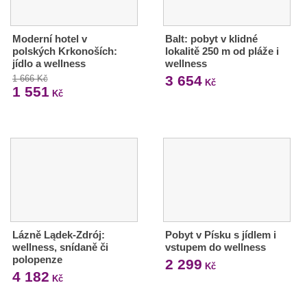
Moderní hotel v
Balt: pobyt v klidné
polských Krkonoších:
lokalitě 250 m od pláže i
jídlo a wellness
wellness
3 654
1 666 Kč
Kč
1 551
Kč
Lázně Lądek-Zdrój:
Pobyt v Písku s jídlem i
wellness, snídaně či
vstupem do wellness
polopenze
2 299
Kč
4 182
Kč