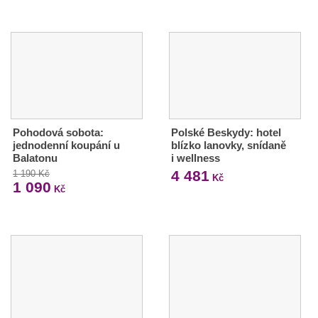
Pohodová sobota:
Polské Beskydy: hotel
jednodenní koupání u
blízko lanovky, snídaně
Balatonu
i wellness
4 481
1 190 Kč
Kč
1 090
Kč