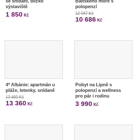
se snídaní, blízko
Baltského moře s
výstaviště
polopenzí
1 850
12 047 Kč
Kč
10 686
Kč
4* Albánie: apartmán u
Pobyt na Lipně s
pláže, letenky, snídaně
polopenzí a wellness
pro pár i rodinu
13 460 Kč
13 360
3 990
Kč
Kč