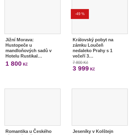
-49 %
Jižní Morava:
Královský pobyt na
Hustopeče u
zámku Loučeň
mandloňových sadů v
nedaleko Prahy s 1
Hotelu Rustikal…
večeří 3…
1 800
7 800 Kč
Kč
3 999
Kč
Romantika u Českého
Jeseníky v Kolštejn