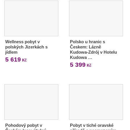
Wellness pobyt v
Polsko u hranic s
polských Jizerkách s
Českem: Lázně
jídlem
Kudowa-Zdrój v Hotelu
Kudowa …
5 619
Kč
5 399
Kč
Pohodový pobyt v
Pobyt v tiché oravské