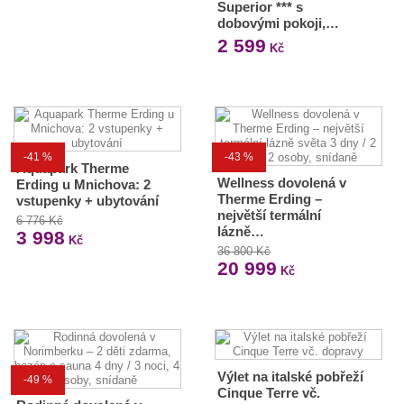
Superior *** s
dobovými pokoji,…
2 599
Kč
-41 %
-43 %
Aquapark Therme
Wellness dovolená v
Erding u Mnichova: 2
Therme Erding –
vstupenky + ubytování
největší termální
6 776 Kč
lázně…
3 998
Kč
36 800 Kč
20 999
Kč
Výlet na italské pobřeží
-49 %
Cinque Terre vč.