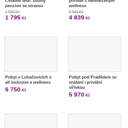
Českém lese: útulný
přírodě s neomezeným
penzion se stravou
wellness
1 920 Kč
5 544 Kč
1 795
4 839
Kč
Kč
Pobyt v Luhačovicích s
Pobyt pod Pradědem se
all inclusive a wellness
snídaní i privátní
vířivkou
6 750
Kč
5 970
Kč