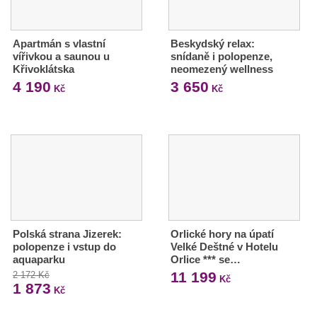
Apartmán s vlastní
Beskydský relax:
vířivkou a saunou u
snídaně i polopenze,
Křivoklátska
neomezený wellness
4 190
3 650
Kč
Kč
Polská strana Jizerek:
Orlické hory na úpatí
polopenze i vstup do
Velké Deštné v Hotelu
aquaparku
Orlice *** se…
11 199
2 172 Kč
Kč
1 873
Kč