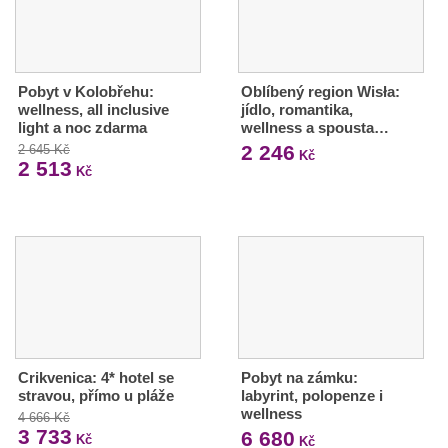
Pobyt v Kolobřehu:
Oblíbený region Wisła:
wellness, all inclusive
jídlo, romantika,
light a noc zdarma
wellness a spousta…
2 246
2 645 Kč
Kč
2 513
Kč
Crikvenica: 4* hotel se
Pobyt na zámku:
stravou, přímo u pláže
labyrint, polopenze i
wellness
4 666 Kč
3 733
6 680
Kč
Kč