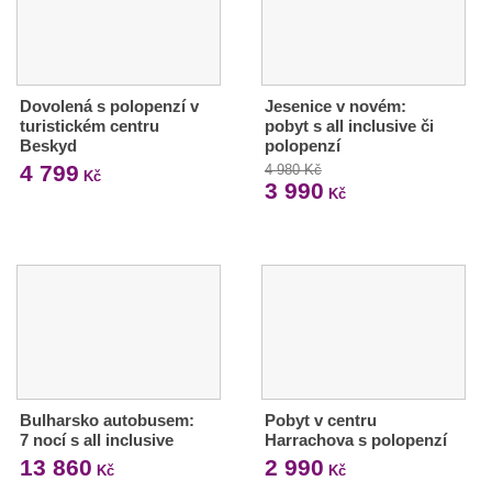
Dovolená s polopenzí v
Jesenice v novém:
turistickém centru
pobyt s all inclusive či
Beskyd
polopenzí
4 799
4 980 Kč
Kč
3 990
Kč
Bulharsko autobusem:
Pobyt v centru
7 nocí s all inclusive
Harrachova s polopenzí
13 860
2 990
Kč
Kč