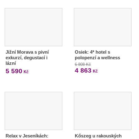
Jižní Morava s pivní
Osiek: 4* hotel s
exkurzí, degustací i
polopenzí a wellness
lázní
6 808 Kč
4 863
5 590
Kč
Kč
Relax v Jeseníkách:
Kőszeg u rakouských