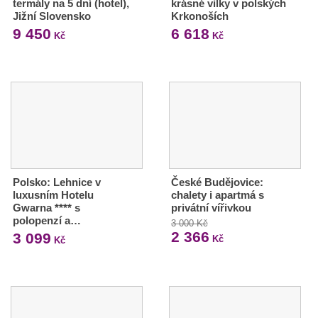
termály na 5 dní (hotel),
krásné vilky v polských
Jižní Slovensko
Krkonoších
9 450
6 618
Kč
Kč
Polsko: Lehnice v
České Budějovice:
luxusním Hotelu
chalety i apartmá s
Gwarna **** s
privátní vířivkou
polopenzí a…
3 000 Kč
2 366
3 099
Kč
Kč