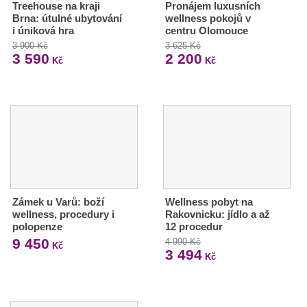
Treehouse na kraji
Pronájem luxusních
Brna: útulné ubytování
wellness pokojů v
i úniková hra
centru Olomouce
3 900 Kč
3 625 Kč
3 590
2 200
Kč
Kč
Zámek u Varů: boží
Wellness pobyt na
wellness, procedury i
Rakovnicku: jídlo a až
polopenze
12 procedur
9 450
4 990 Kč
Kč
3 494
Kč