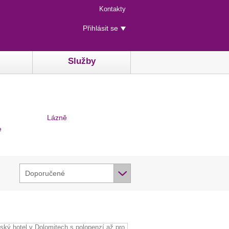
Menu
Kontakty
rychlého
Uživatelské
přístupu
Přihlásit se
menu
Služby
Lázně
e
Doporučené