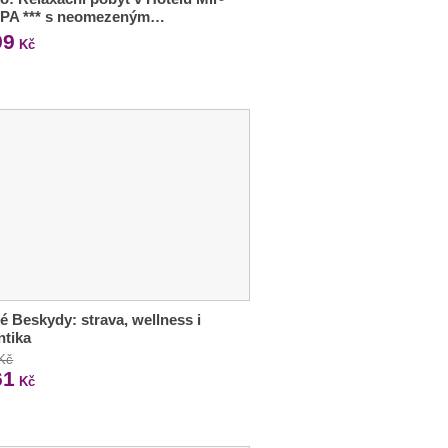
SPA *** s neomezeným…
99
Kč
é Beskydy: strava, wellness i
ntika
 Kč
61
Kč