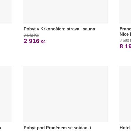
Pobyt v Krkonoších: strava i sauna
Franc
Nice 
3 542 Kč
2 916
8 590
Kč
8 1
a
Pobyt pod Pradědem se snídaní i
Hotel