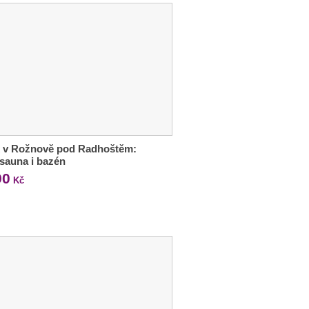
x v Rožnově pod Radhoštěm:
, sauna i bazén
90
Kč