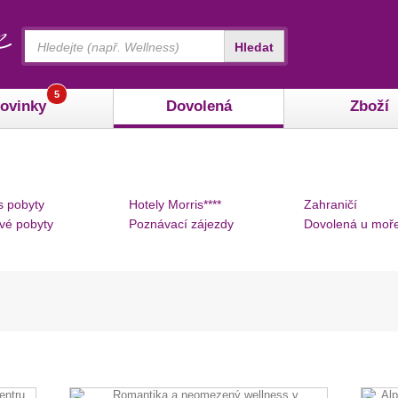
Vyhledávání
Hledat
5
ovinky
Dovolená
Zboží
s pobyty
Hotely Morris****
Zahraničí
vé pobyty
Poznávací zájezdy
Dovolená u moř