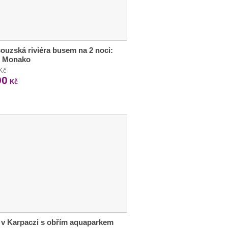
ouzská riviéra busem na 2 noci:
i Monako
 Kč
90
Kč
 v Karpaczi s obřím aquaparkem