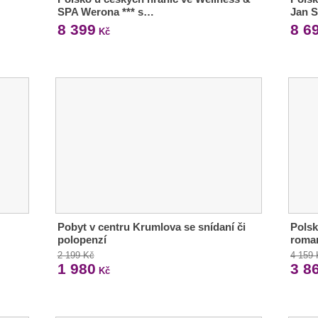
SPA Werona *** s…
Jan 
8 399
8 6
Kč
Pobyt v centru Krumlova se snídaní či
Polsk
polopenzí
roma
2 199 Kč
4 159
1 980
3 8
Kč