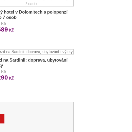
ý hotel v Dolomitech s polopenzí
o 7 osob
6 Kč
589
Kč
d na Sardinii: doprava, ubytování
ty
0 Kč
290
Kč
%