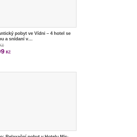
tický pobyt ve Vídni – 4 hotel se
u a snídaní v…
 Kč
99
Kč
o: Relaxační pobyt v Hotelu Mir-