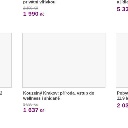
privátní vířivkou
a jíd
5 3
2 150 Kč
1 990
Kč
 2
Kouzelný Krakov: příroda, vstup do
Pobyt
wellness i snídaně
11,9 
2 0
1 838 Kč
1 637
Kč