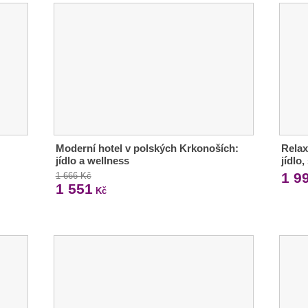
Moderní hotel v polských Krkonoších:
Rela
jídlo a wellness
jídlo
1 9
1 666 Kč
1 551
Kč