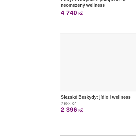
neomezený wellness
4 740
Kč
Slezské Beskydy: jídlo i wellness
2 683 Kč
2 396
Kč