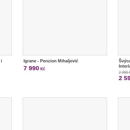
i
Igrane - Penzion Mihaljević
Švýca
Inter
7 990
Kč
2 990
2 5