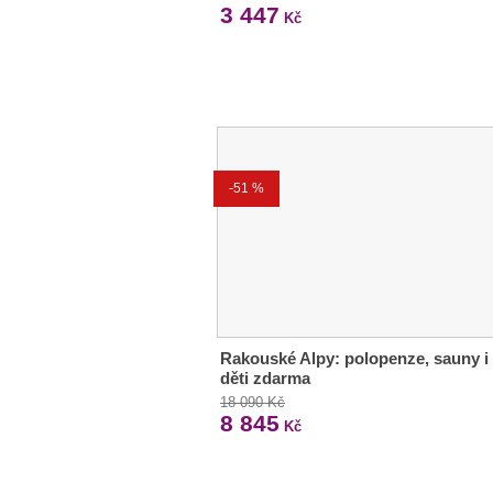
3 447
Kč
-51 %
Rakouské Alpy: polopenze, sauny i
děti zdarma
18 090 Kč
8 845
Kč