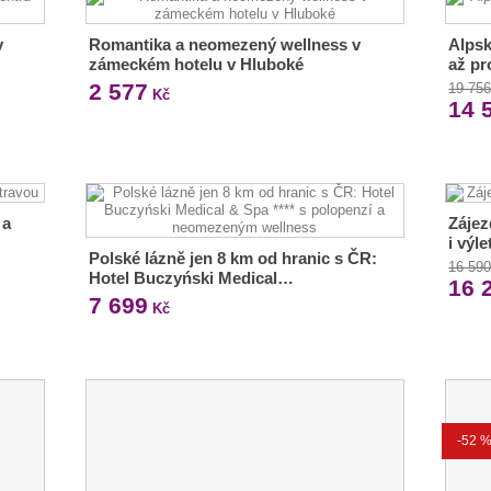
v
Romantika a neomezený wellness v
Alpsk
zámeckém hotelu v Hluboké
až pr
2 577
19 75
Kč
14 
 a
Zájez
i výle
Polské lázně jen 8 km od hranic s ČR:
16 59
Hotel Buczyński Medical…
16 
7 699
Kč
-52 