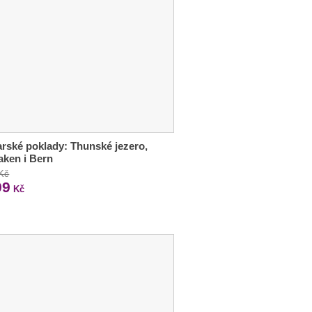
rské poklady: Thunské jezero,
laken i Bern
 Kč
99
Kč