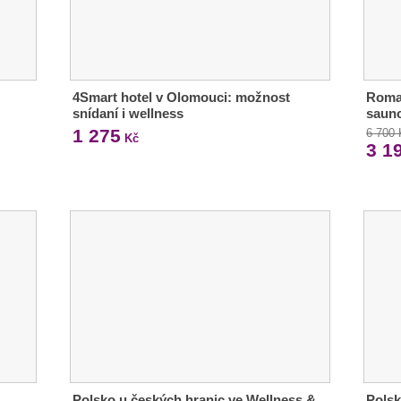
4Smart hotel v Olomouci: možnost
Roman
snídaní i wellness
sauno
1 275
6 700
Kč
3 1
Polsko u českých hranic ve Wellness &
Polsk