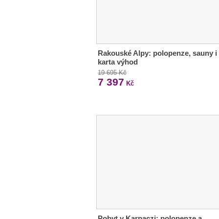
Rakouské Alpy: polopenze, sauny i
karta výhod
19 695 Kč
7 397
Kč
Pobyt v Karpaczi: polopenze a