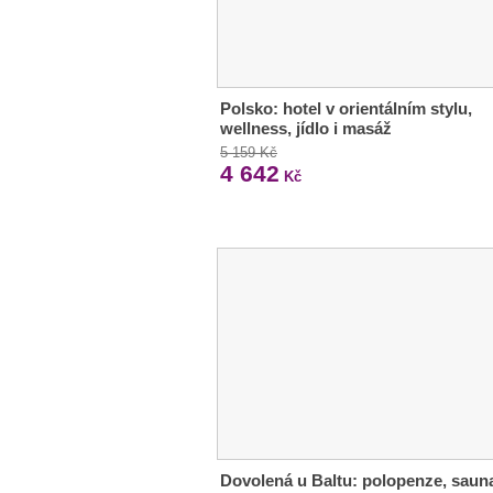
Polsko: hotel v orientálním stylu,
wellness, jídlo i masáž
5 159 Kč
4 642
Kč
Dovolená u Baltu: polopenze, saun