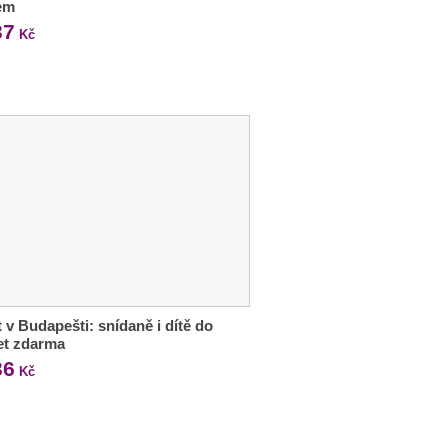
lem
37
Kč
 v Budapešti: snídaně i dítě do
let zdarma
36
Kč