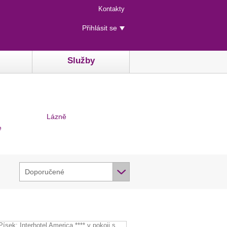
Menu
Kontakty
rychlého
Uživatelské
přístupu
Přihlásit se
menu
Služby
Lázně
e
Doporučené