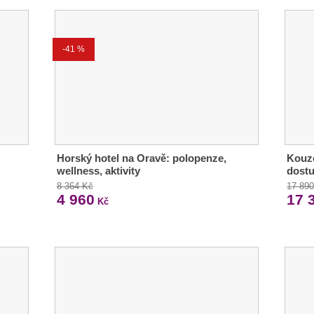
-41 %
Horský hotel na Oravě: polopenze,
Kouze
wellness, aktivity
dostu
8 364 Kč
17 89
4 960
17 
Kč