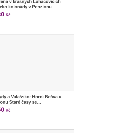
ená v krásných Luhačovicích
leko kolonády v Penzionu…
80
Kč
dy a Valašsko: Horní Bečva v
ionu Staré časy se…
50
Kč