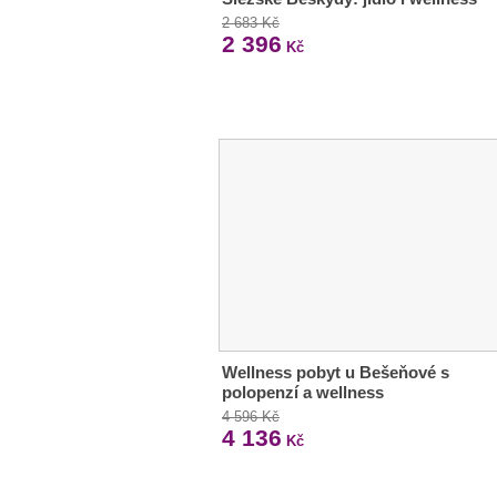
2 683 Kč
2 396
Kč
Wellness pobyt u Bešeňové s
polopenzí a wellness
4 596 Kč
4 136
Kč