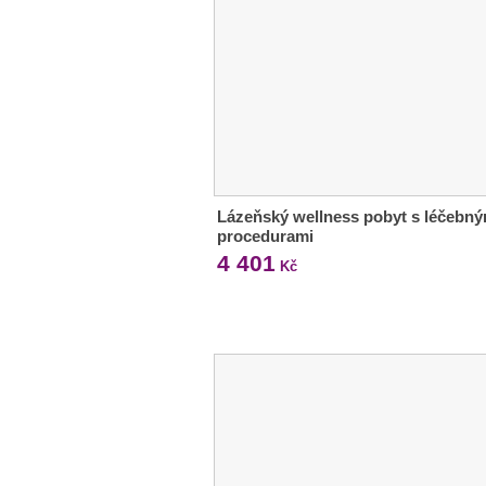
Lázeňský wellness pobyt s léčebný
procedurami
4 401
Kč