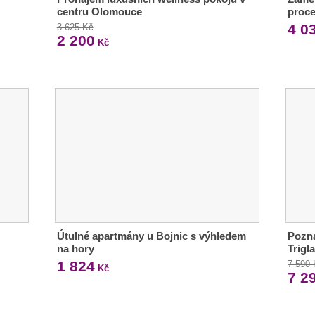
centru Olomouce
proce
4 0
3 625 Kč
2 200
Kč
Útulné apartmány u Bojnic s výhledem
Pozná
na hory
Trigl
1 824
7 590
Kč
7 2