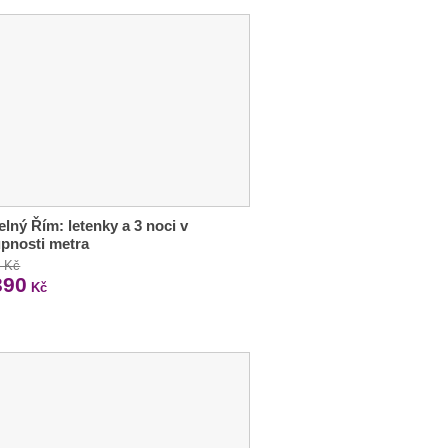
lný Řím: letenky a 3 noci v
pnosti metra
0 Kč
390
Kč