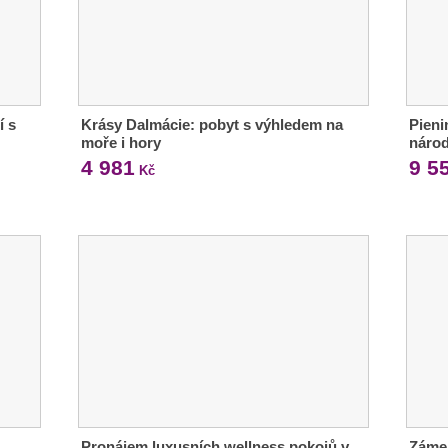
í s
Krásy Dalmácie: pobyt s výhledem na
Pieni
moře i hory
národ
4 981
9 5
Kč
Pronájem luxusních wellness pokojů v
Zámek