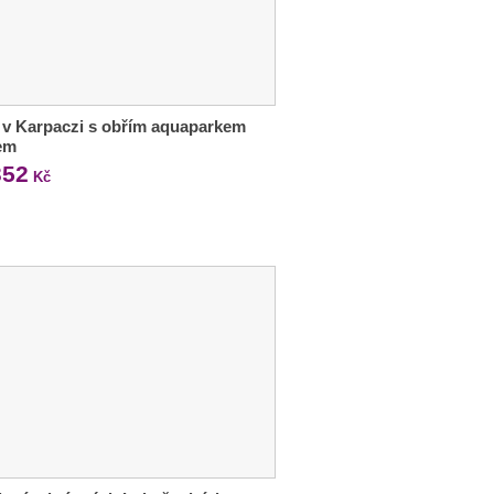
 v Karpaczi s obřím aquaparkem
lem
352
Kč