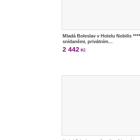
Mladá Boleslav v Hotelu Nobilis ***
snídaněmi, privátním…
2 442
Kč