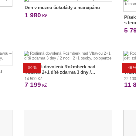
Den v muzeu čokolády a marcipánu
1 980
Kč
Písek
s ter
5 7
Rodinná dovolená Rožmberk nad
Rodi
-50 %
-46 
d
Vltavou 2+1 dítě zdarma 3 dny /…
Vltav
14 500 Kč
22 10
7 199
11 
Kč