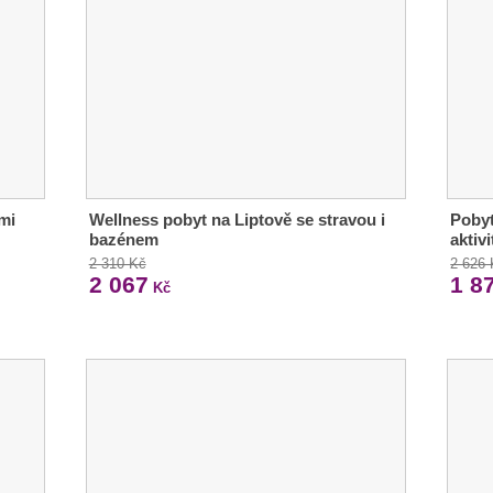
mi
Wellness pobyt na Liptově se stravou i
Pobyt
bazénem
aktivi
2 310 Kč
2 626
2 067
1 8
Kč