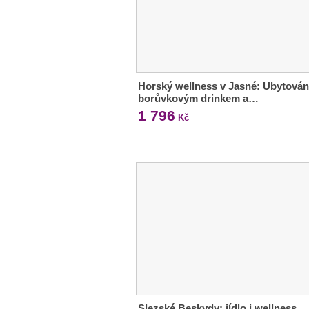
Horský wellness v Jasné: Ubytován
borůvkovým drinkem a…
1 796
Kč
Slezské Beskydy: jídlo i wellness