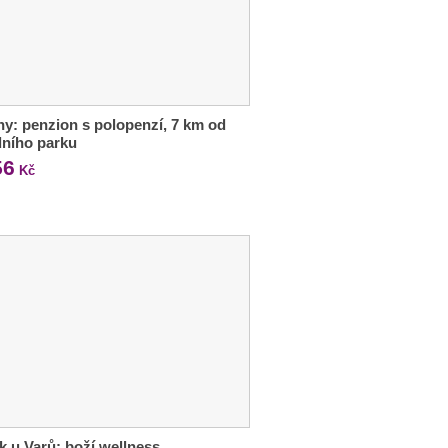
ny: penzion s polopenzí, 7 km od
ního parku
56
Kč
 u Varů: boží wellness,