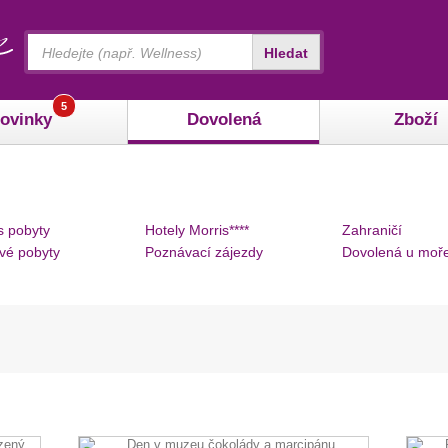
Vyhledávání
Hledat
5
ovinky
Dovolená
Zboží
s pobyty
Hotely Morris****
Zahraničí
vé pobyty
Poznávací zájezdy
Dovolená u moř