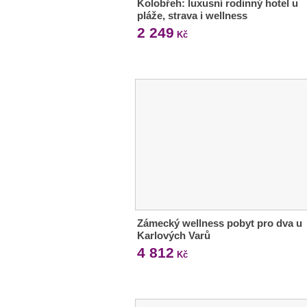
Kolobřeh: luxusní rodinný hotel u
pláže, strava i wellness
2 249
Kč
Zámecký wellness pobyt pro dva u
Karlových Varů
4 812
Kč