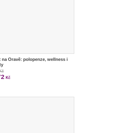
 na Oravě: polopenze, wellness i
ty
 Kč
72
Kč