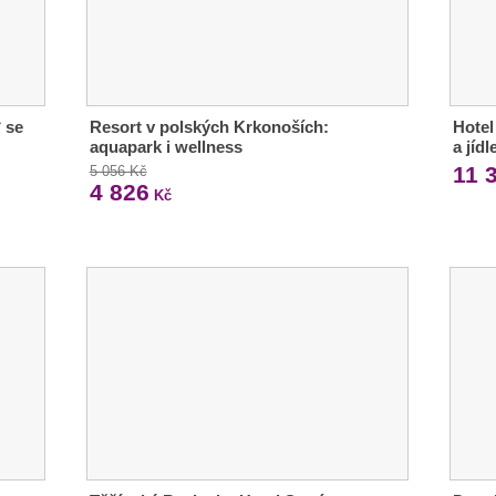
* se
Resort v polských Krkonoších:
Hotel
aquapark i wellness
a jíd
11 
5 056 Kč
4 826
Kč