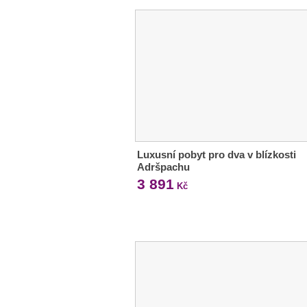
Luxusní pobyt pro dva v blízkosti
Adršpachu
3 891
Kč