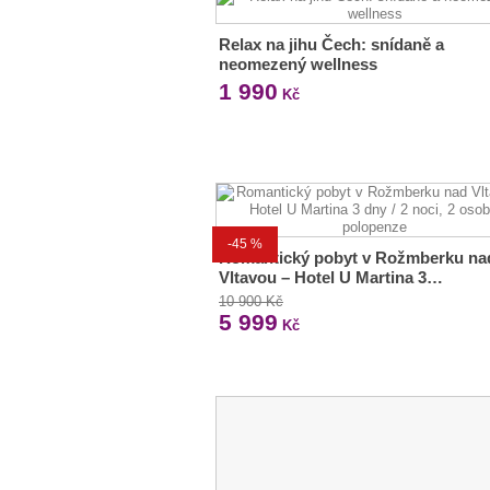
Relax na jihu Čech: snídaně a
neomezený wellness
1 990
Kč
-45 %
Romantický pobyt v Rožmberku na
Vltavou – Hotel U Martina 3…
10 900 Kč
5 999
Kč