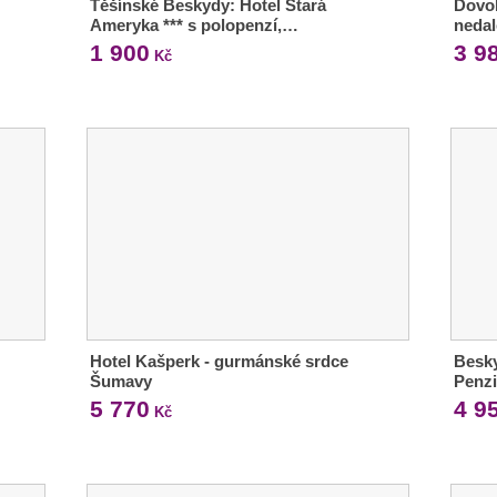
Těšínské Beskydy: Hotel Stará
Dovol
Ameryka *** s polopenzí,…
neda
1 900
3 9
Kč
Hotel Kašperk - gurmánské srdce
Besky
Šumavy
Penz
5 770
4 9
Kč