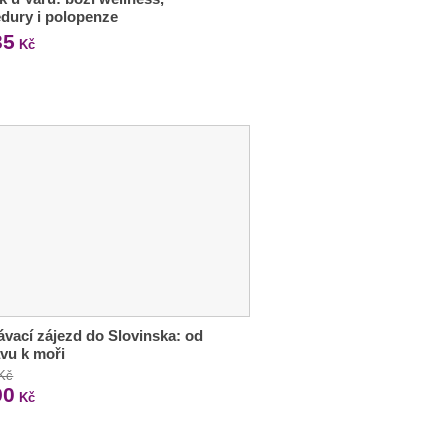
dury i polopenze
35
Kč
vací zájezd do Slovinska: od
avu k moři
 Kč
90
Kč