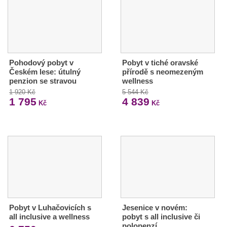
Pohodový pobyt v
Pobyt v tiché oravské
Českém lese: útulný
přírodě s neomezeným
penzion se stravou
wellness
1 920 Kč
5 544 Kč
1 795
4 839
Kč
Kč
Pobyt v Luhačovicích s
Jesenice v novém:
all inclusive a wellness
pobyt s all inclusive či
polopenzí