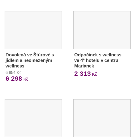
Dovolená ve Štúrově s
Odpočinek s wellness
jídlem a neomezeným
ve 4* hotelu v centru
wellness
Mariánek
2 313
6 954 Kč
Kč
6 298
Kč