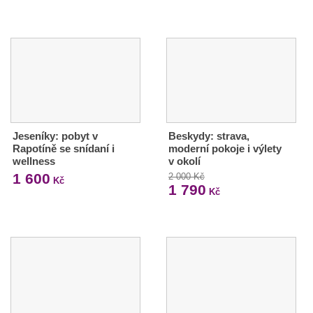
Jeseníky: pobyt v
Beskydy: strava,
Rapotíně se snídaní i
moderní pokoje i výlety
wellness
v okolí
1 600
2 000 Kč
Kč
1 790
Kč