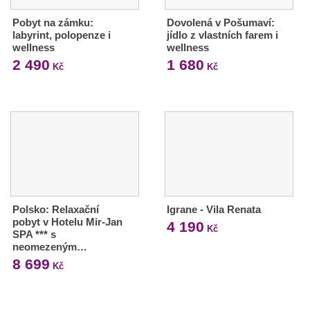
Pobyt na zámku:
Dovolená v Pošumaví:
labyrint, polopenze i
jídlo z vlastních farem i
wellness
wellness
2 490
1 680
Kč
Kč
Polsko: Relaxační
Igrane - Vila Renata
pobyt v Hotelu Mir-Jan
4 190
Kč
SPA *** s
neomezeným…
8 699
Kč