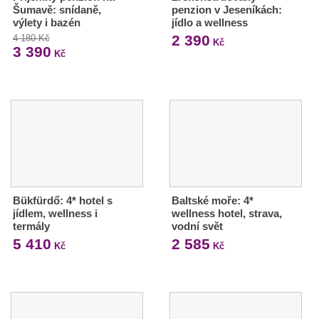
Šumavě: snídaně,
penzion v Jeseníkách:
výlety i bazén
jídlo a wellness
2 390
4 180 Kč
Kč
3 390
Kč
Bükfürdő: 4* hotel s
Baltské moře: 4*
jídlem, wellness i
wellness hotel, strava,
termály
vodní svět
5 410
2 585
Kč
Kč