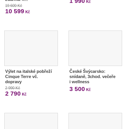
1 990
Kč
19 600 Kč
10 599
Kč
Výlet na italské pobřeží
České Švýcarsko:
Cinque Terre vč.
snídaně, 3chod. večeře
dopravy
i wellness
3 500
2 990 Kč
Kč
2 790
Kč