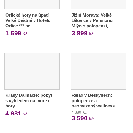
Orlické hory na úpatí
Jižní Morava: Velké
Velké Deštné v Hotelu
Bílovice v Pensionu
Orlice *** se…
Mlýn s polopenzí,…
1 599
3 899
Kč
Kč
Krásy Dalmácie: pobyt
Relax v Beskydech:
s výhledem na moře i
polopenze a
hory
neomezený wellness
4 981
4 380 Kč
Kč
3 590
Kč