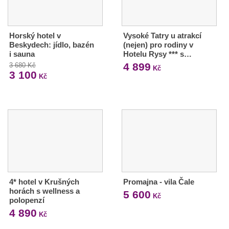
Horský hotel v
Vysoké Tatry u atrakcí
Beskydech: jídlo, bazén
(nejen) pro rodiny v
i sauna
Hotelu Rysy *** s…
4 899
3 680 Kč
Kč
3 100
Kč
4* hotel v Krušných
Promajna - vila Čale
horách s wellness a
5 600
Kč
polopenzí
4 890
Kč