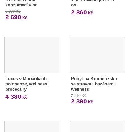
konzumací vína
os.
2 860
3 080 Kč
Kč
2 690
Kč
Luxus v Mariánkách:
Pobyt na Kroměřížsku
polopenze, wellness i
se stravou, bazénem i
procedury
wellness
4 380
2 810 Kč
Kč
2 390
Kč