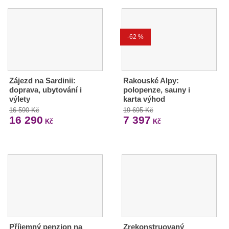
-62 %
Zájezd na Sardinii:
Rakouské Alpy:
doprava, ubytování i
polopenze, sauny i
výlety
karta výhod
16 590 Kč
19 695 Kč
16 290
7 397
Kč
Kč
Příjemný penzion na
Zrekonstruovaný