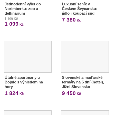
Jednodenní výlet do
Luxusní seník v
Norimberku: zoo a
Českém Švýcarsku:
delfinárium
jídlo i koupací sud
7 380
1 199 Kč
Kč
1 099
Kč
Útulné apartmány u
Slovenské a maďarské
Bojnic s výhledem na
termály na 5 dní (hotel),
hory
Jižní Slovensko
1 824
9 450
Kč
Kč