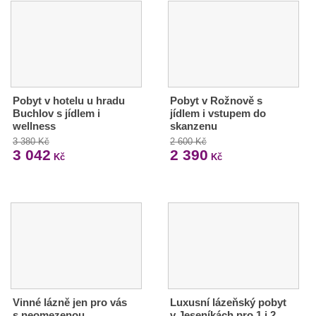
Pobyt v hotelu u hradu
Pobyt v Rožnově s
Buchlov s jídlem i
jídlem i vstupem do
wellness
skanzenu
3 380 Kč
2 600 Kč
3 042
2 390
Kč
Kč
Vinné lázně jen pro vás
Luxusní lázeňský pobyt
s neomezenou
v Jeseníkách pro 1 i 2