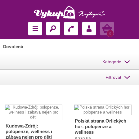
Košík
0
Dovolená
Kategorie
Filtrovat
Polská strana Orlických
Kudowa-Zdrój:
hor: polopenze a
polopenze, wellness i
wellness
zábava nejen pro děti
8 330 Kč