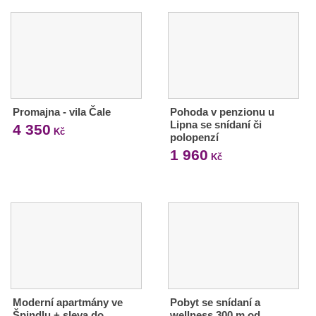
Promajna - vila Čale
Pohoda v penzionu u
Lipna se snídaní či
4 350
Kč
polopenzí
1 960
Kč
Moderní apartmány ve
Pobyt se snídaní a
Špindlu + sleva do
wellness 300 m od