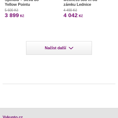
Yellow Pointu
zámku Lednice
5 600 Kč
4 490 Kč
3 899
4 042
Kč
Kč
Načíst další
Vykupto.cz