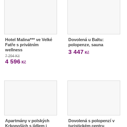
Hotel Malina*** ve Velké
Dovolená u Baltu:
Fatře s privátním
polopenze, sauna
wellness
3 447
Kč
7 294 Kč
4 596
Kč
Apartmány v polských
Dovolená s polopenzí v
Krkonoších s jídlem i
turistickém centru