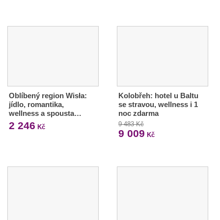
Oblíbený region Wisła:
Kolobřeh: hotel u Baltu
jídlo, romantika,
se stravou, wellness i 1
wellness a spousta…
noc zdarma
2 246
9 483 Kč
Kč
9 009
Kč