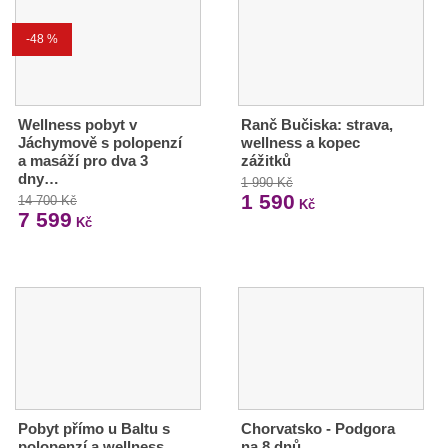
-48 %
Wellness pobyt v
Ranč Bučiska: strava,
Jáchymově s polopenzí
wellness a kopec
a masáží pro dva 3
zážitků
dny…
1 990 Kč
1 590
14 700 Kč
Kč
7 599
Kč
Pobyt přímo u Baltu s
Chorvatsko - Podgora
polopenzí a wellness
na 8 dnů