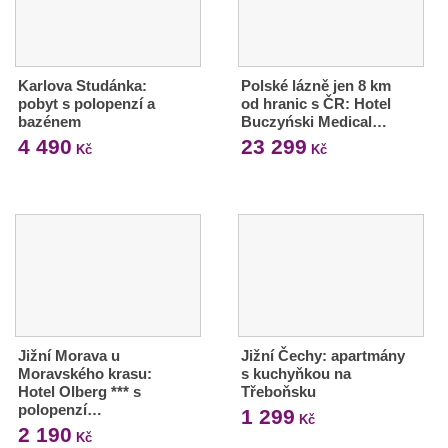
Karlova Studánka:
Polské lázně jen 8 km
pobyt s polopenzí a
od hranic s ČR: Hotel
bazénem
Buczyński Medical…
4 490
23 299
Kč
Kč
Jižní Morava u
Jižní Čechy: apartmány
Moravského krasu:
s kuchyňkou na
Hotel Olberg *** s
Třeboňsku
polopenzí…
1 299
Kč
2 190
Kč