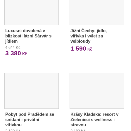
Luxusní dovolená v
Jižní Čechy: jídlo,
blízkosti lázní Sárvár s
vířivka i výlet za
jídlem
velbloudy
1 590
4 644 Kč
Kč
3 380
Kč
Pobyt pod Pradědem se
Krásy Kladska: resort v
snídaní i privátní
Zielenieci s wellness i
vířivkou
stravou