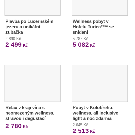
Plavba po Lucernském
Wellness pobyt v
jezeru a unikátní
Hotelu Turiec**** se
zubačka
snídaní
2 890 Kč
5 787 Kč
2 499
5 082
Kč
Kč
Relax v kraji vína s
Pobyt v Kolobřehu:
neomezeným wellness,
wellness, all inclusive
stravou i degustací
light a noc zdarma
2 780
2 645 Kč
Kč
2 513
Kč