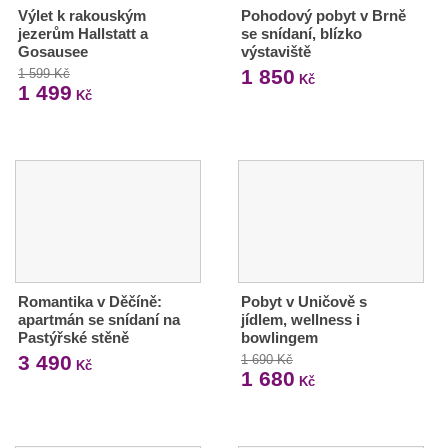
Výlet k rakouským
Pohodový pobyt v Brně
jezerům Hallstatt a
se snídaní, blízko
Gosausee
výstaviště
1 850
1 599 Kč
Kč
1 499
Kč
Romantika v Děčíně:
Pobyt v Uničově s
apartmán se snídaní na
jídlem, wellness i
Pastýřské stěně
bowlingem
3 490
1 690 Kč
Kč
1 680
Kč