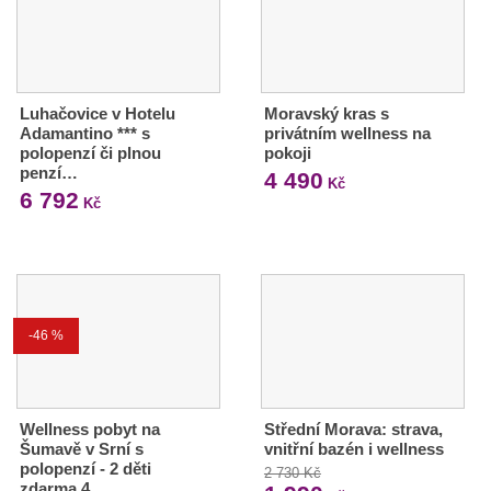
Luhačovice v Hotelu
Moravský kras s
Adamantino *** s
privátním wellness na
polopenzí či plnou
pokoji
penzí…
4 490
Kč
6 792
Kč
-46 %
Wellness pobyt na
Střední Morava: strava,
Šumavě v Srní s
vnitřní bazén i wellness
polopenzí - 2 děti
2 730 Kč
zdarma 4…