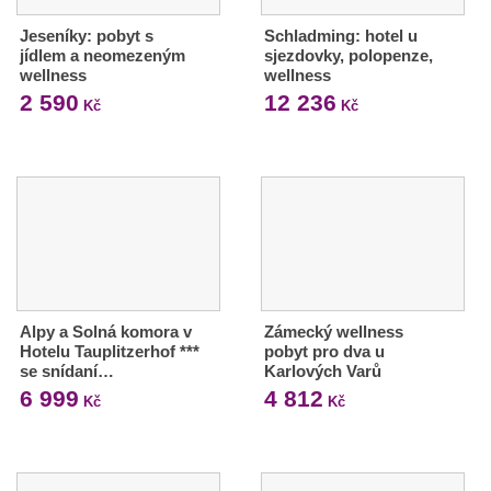
Jeseníky: pobyt s
Schladming: hotel u
jídlem a neomezeným
sjezdovky, polopenze,
wellness
wellness
2 590
12 236
Kč
Kč
Alpy a Solná komora v
Zámecký wellness
Hotelu Tauplitzerhof ***
pobyt pro dva u
se snídaní…
Karlových Varů
6 999
4 812
Kč
Kč