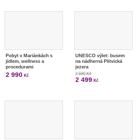
Pobyt v Mariánkách s
UNESCO výlet: busem
jídlem, wellness a
na nádherná Plitvická
procedurami
jezera
2 990
2 690 Kč
Kč
2 499
Kč