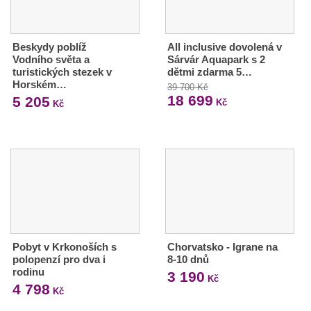
Beskydy poblíž
All inclusive dovolená v
Vodního světa a
Sárvár Aquapark s 2
turistických stezek v
dětmi zdarma 5…
Horském…
39 700 Kč
18 699
5 205
Kč
Kč
Pobyt v Krkonoších s
Chorvatsko - Igrane na
polopenzí pro dva i
8-10 dnů
rodinu
3 190
Kč
4 798
Kč