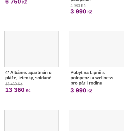
6 750
Kč
4 980 Kč
3 990
Kč
4* Albánie: apartmán u
Pobyt na Lipně s
pláže, letenky, snídaně
polopenzí a wellness
pro pár i rodinu
13 460 Kč
13 360
3 990
Kč
Kč