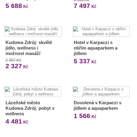
5 688
7 497
Kč
Kč
Kudowa Zdrój: skvělé
Hotel v Karpaczi s
jídlo, wellness i
obřím aquaparkem a
možnost masáží
jídlem
5 337
2 367 Kč
Kč
2 327
Kč
Lázeňské město
Dovolená v Karpaczi s
Kudowa Zdrój: pobyt s
jídlem a aquaparkem
wellness
1 566
Kč
4 481
Kč