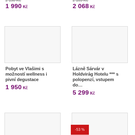
2 150 Kč
2 183 Kč
1 990
2 068
Kč
Kč
Pobyt ve Vlašimi s
Lázně Sárvár v
možností wellness i
Holdvirág Hotelu *** s
pivní degustace
polopenzí, vstupem
do…
1 950
Kč
5 299
Kč
-53 %