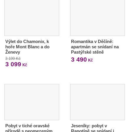
Výlet do Chamonix, k
Romantika v Děčíně:
hoře Mont Blanc a do
apartmán se snídaní na
Ženevy
Pastýřské stěně
3 490
3 199 Kč
Kč
3 099
Kč
Pobyt v tiché oravské
Jeseníky: pobyt v
přírodě s neomezeným
Rapotíně se snídaní i