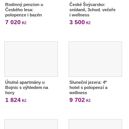
Rodinný penzion u
České Švýcarsko:
Českého lesa:
snídaně, 3chod. večeře
polopenze i bazén
i wellness
7 020
3 500
Kč
Kč
Útulné apartmány u
Sluneční jezera: 4*
Bojnic s výhledem na
hotel s polopenzí a
hory
wellness
1 824
9 702
Kč
Kč