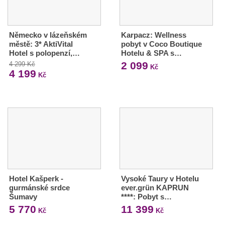
Německo v lázeňském
Karpacz: Wellness
městě: 3* AktiVital
pobyt v Coco Boutique
Hotel s polopenzí,…
Hotelu & SPA s…
2 099
4 299 Kč
Kč
4 199
Kč
Hotel Kašperk -
Vysoké Taury v Hotelu
gurmánské srdce
ever.grün KAPRUN
Šumavy
****: Pobyt s…
5 770
11 399
Kč
Kč