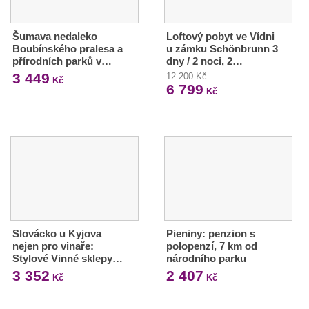
Šumava nedaleko
Loftový pobyt ve Vídni
Boubínského pralesa a
u zámku Schönbrunn 3
přírodních parků v…
dny / 2 noci, 2…
3 449
12 200 Kč
Kč
6 799
Kč
Slovácko u Kyjova
Pieniny: penzion s
nejen pro vinaře:
polopenzí, 7 km od
Stylové Vinné sklepy…
národního parku
3 352
2 407
Kč
Kč