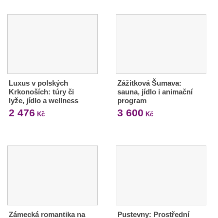
Luxus v polských
Zážitková Šumava:
Krkonoších: túry či
sauna, jídlo i animační
lyže, jídlo a wellness
program
2 476
3 600
Kč
Kč
Zámecká romantika na
Pustevny: Prostřední