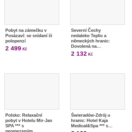
Pobyt na zámečku v
Severní Čechy
Posázaví: se snídaní či
nedaleko Teplic a
polopenzí
německých hranic:
Dovolená na…
2 499
Kč
2 132
Kč
Polsko: Relaxační
Świeradów-Zdrój u
pobyt v Hotelu Mir-Jan
hranic: Hotel Kaja
SPA *** s
Medical&Spa *** s…
neomezeným…