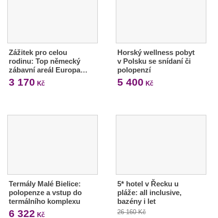
Zážitek pro celou
Horský wellness pobyt
rodinu: Top německý
v Polsku se snídaní či
zábavní areál Europa…
polopenzí
3 170
5 400
Kč
Kč
Termály Malé Bielice:
5* hotel v Řecku u
polopenze a vstup do
pláže: all inclusive,
termálního komplexu
bazény i let
6 322
26 160 Kč
Kč