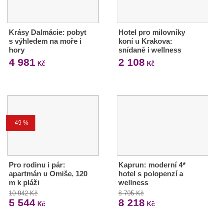
Krásy Dalmácie: pobyt
Hotel pro milovníky
s výhledem na moře i
koní u Krakova:
hory
snídaně i wellness
4 981
2 108
Kč
Kč
-49 %
Pro rodinu i pár:
Kaprun: moderní 4*
apartmán u Omiše, 120
hotel s polopenzí a
m k pláži
wellness
10 942 Kč
8 705 Kč
5 544
8 218
Kč
Kč