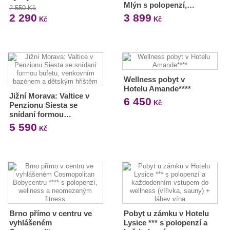
Mlýn s polopenzí,…
2 550 Kč
2 290
3 899
Kč
Kč
Wellness pobyt v
Hotelu Amande****
Jižní Morava: Valtice v
6 450
Kč
Penzionu Siesta se
snídaní formou…
5 590
Kč
Brno přímo v centru ve
Pobyt u zámku v Hotelu
vyhlášeném
Lysice *** s polopenzí a