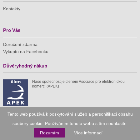
Kontakty
Pro Vás
Doručení zdarma
Vykupto na Facebooku
Důvěryhodný nákup
Naše společnost je členem Asociace pro elektronickou
komerci (APEK)
Tento web používá k poskytování služeb a personifikaci obsahu
Již od roku 2010
soubory cookie. Používáním tohoto webu s tím souhlasíte.
Rozumím
Více informací
59 tis.
1 511 mil.