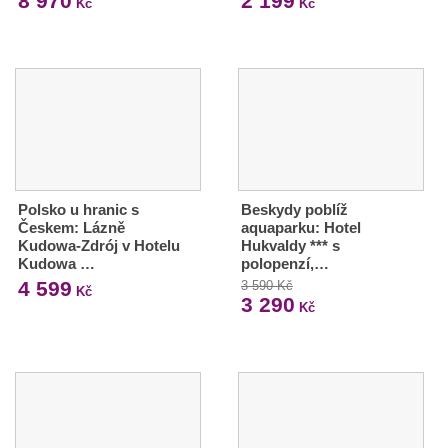
8 970
2 199
Kč
Kč
Polsko u hranic s
Beskydy poblíž
Českem: Lázně
aquaparku: Hotel
Kudowa-Zdrój v Hotelu
Hukvaldy *** s
Kudowa …
polopenzí,…
4 599
3 590 Kč
Kč
3 290
Kč