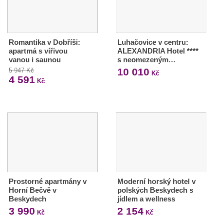
Romantika v Dobříši:
Luhačovice v centru:
apartmá s vířivou
ALEXANDRIA Hotel ****
vanou i saunou
s neomezeným…
10 010
5 947 Kč
Kč
4 591
Kč
Prostorné apartmány v
Moderní horský hotel v
Horní Bečvě v
polských Beskydech s
Beskydech
jídlem a wellness
3 990
2 154
Kč
Kč