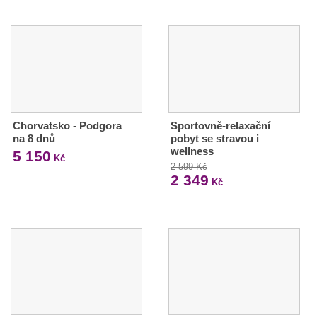
Chorvatsko - Podgora
Sportovně-relaxační
na 8 dnů
pobyt se stravou i
wellness
5 150
Kč
2 599 Kč
2 349
Kč