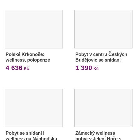
Polské Krkonoše:
Pobyt v centru Českých
wellness, polopenze
Budějovic se snídaní
4 636
1 390
Kč
Kč
Pobyt se snídaní i
Zámecký wellness
wellness na Náchodsku
pobyt v Jelení Hoře s