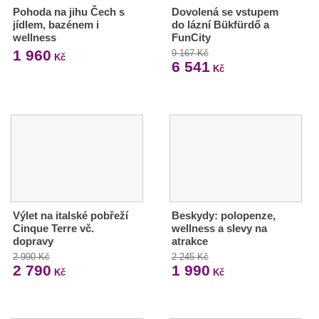
Pohoda na jihu Čech s
Dovolená se vstupem
jídlem, bazénem i
do lázní Bükfürdő a
wellness
FunCity
1 960
9 167 Kč
Kč
6 541
Kč
Výlet na italské pobřeží
Beskydy: polopenze,
Cinque Terre vč.
wellness a slevy na
dopravy
atrakce
2 990 Kč
2 245 Kč
2 790
1 990
Kč
Kč