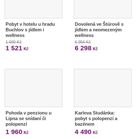
Pobyt v hotelu u hradu
Dovolená ve Štúrově s
Buchlov s jídlem i
jídlem a neomezeným
wellness
wellness
1 690 Kč
6 954 Kč
1 521
6 298
Kč
Kč
Pohoda v penzionu u
Karlova Studánka:
Lipna se snídaní či
pobyt s polopenzí a
polopenzí
bazénem
1 960
4 490
Kč
Kč