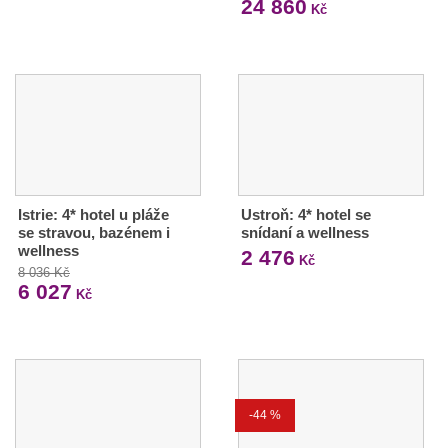
24 860
Kč
Istrie: 4* hotel u pláže
Ustroň: 4* hotel se
se stravou, bazénem i
snídaní a wellness
wellness
2 476
Kč
8 036 Kč
6 027
Kč
-44 %