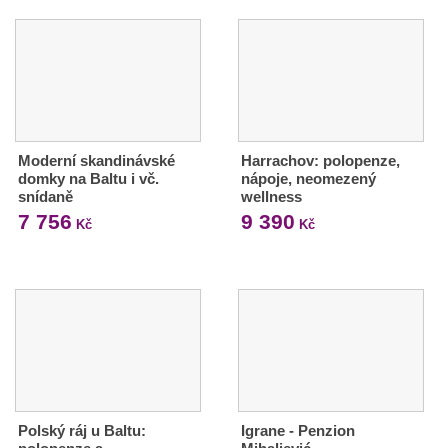
Moderní skandinávské
Harrachov: polopenze,
domky na Baltu i vč.
nápoje, neomezený
snídaně
wellness
7 756
9 390
Kč
Kč
Polský ráj u Baltu:
Igrane - Penzion