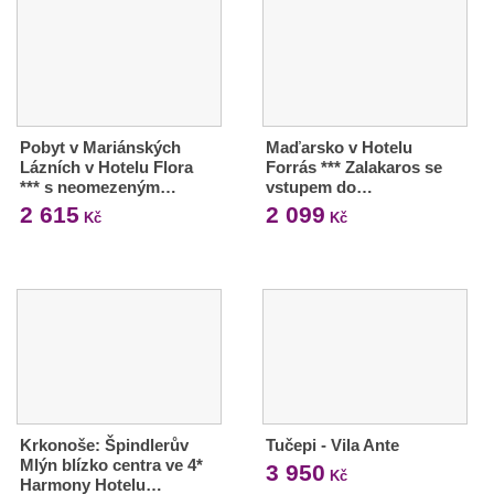
Pobyt v Mariánských
Maďarsko v Hotelu
Lázních v Hotelu Flora
Forrás *** Zalakaros se
*** s neomezeným…
vstupem do…
2 615
2 099
Kč
Kč
Krkonoše: Špindlerův
Tučepi - Vila Ante
Mlýn blízko centra ve 4*
3 950
Kč
Harmony Hotelu…