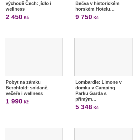
východě Čech: jídlo i
Bečva v historickém
wellness
horském Hotelu…
2 450
9 750
Kč
Kč
Pobyt na zámku
Lombardie: Limone v
Berchtold: snídaně,
domku v Camping
večeře i wellness
Parku Garda s
přímým…
1 990
Kč
5 348
Kč