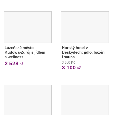
Lázeňské město
Horský hotel v
Kudowa-Zdrój s jídlem
Beskydech: jídlo, bazén
a wellness
i sauna
2 528
3 680 Kč
Kč
3 100
Kč