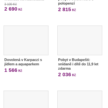
polopenzí
3 100 Kč
2 690
2 815
Kč
Kč
Dovolená v Karpaczi s
Pobyt v Budapešti:
jídlem a aquaparkem
snídaně i dítě do 11,9 let
zdarma
1 566
Kč
2 036
Kč