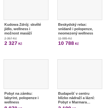
Kudowa Zdrój: skvělé
Beskydský relax:
jídlo, wellness i
snídaně i polopenze,
možnost masáží
neomezený wellness
2 367 Kč
11 985 Kč
2 327
10 788
Kč
Kč
Pobyt na zámku:
Budapešť v centru
labyrint, polopenze i
blízko nádraží a lázní:
wellness
Pobyt v Marmara…