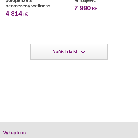
polopenze a
Mihaljević
neomezený wellness
7 990
Kč
4 814
Kč
Načíst další
Vykupto.cz