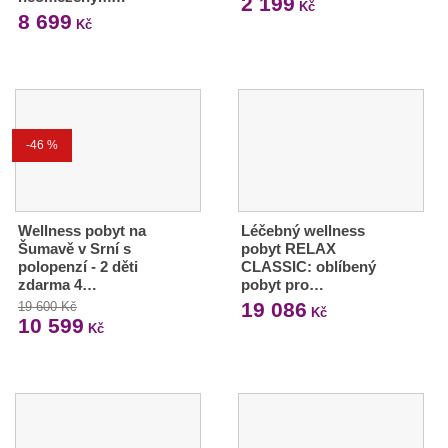
2 199
Kč
8 699
Kč
-46 %
Wellness pobyt na
Léčebný wellness
Šumavě v Srní s
pobyt RELAX
polopenzí - 2 děti
CLASSIC: oblíbený
zdarma 4…
pobyt pro…
19 086
19 600 Kč
Kč
10 599
Kč