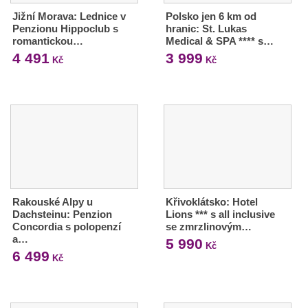
Jižní Morava: Lednice v
Polsko jen 6 km od
Penzionu Hippoclub s
hranic: St. Lukas
romantickou…
Medical & SPA **** s…
4 491
3 999
Kč
Kč
Rakouské Alpy u
Křivoklátsko: Hotel
Dachsteinu: Penzion
Lions *** s all inclusive
Concordia s polopenzí
se zmrzlinovým…
a…
5 990
Kč
6 499
Kč