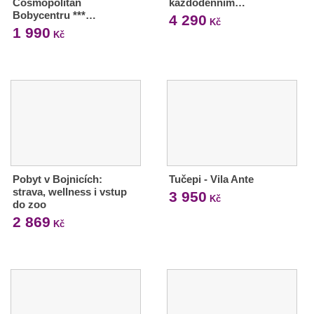
Cosmopolitan
každodenním…
Bobycentru ***…
4 290
Kč
1 990
Kč
Pobyt v Bojnicích:
Tučepi - Vila Ante
strava, wellness i vstup
3 950
Kč
do zoo
2 869
Kč