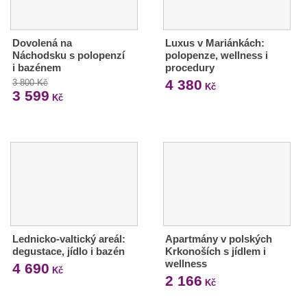
Dovolená na
Luxus v Mariánkách:
Náchodsku s polopenzí
polopenze, wellness i
i bazénem
procedury
4 380
3 800 Kč
Kč
3 599
Kč
Lednicko-valtický areál:
Apartmány v polských
degustace, jídlo i bazén
Krkonoších s jídlem i
wellness
4 690
Kč
2 166
Kč