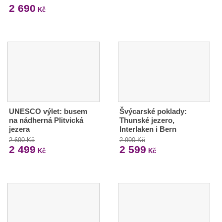
2 690
Kč
UNESCO výlet: busem
Švýcarské poklady:
na nádherná Plitvická
Thunské jezero,
jezera
Interlaken i Bern
2 690 Kč
2 990 Kč
2 499
2 599
Kč
Kč