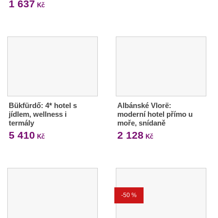
1 637
Kč
Bükfürdő: 4* hotel s
Albánské Vlorë:
jídlem, wellness i
moderní hotel přímo u
termály
moře, snídaně
5 410
2 128
Kč
Kč
-50 %