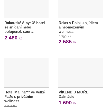
Rakouské Alpy: 3* hotel
Relax v Polsku s jídlem
se snídaní nebo
a neomezeným
polopenzí, sauna
wellness
2 480
2 700 Kč
Kč
2 585
Kč
Hotel Malina*** ve Velké
VÍKEND U MOŘE,
Fatře s privátním
Dalmácie
wellness
1 690
Kč
7 294 Kč