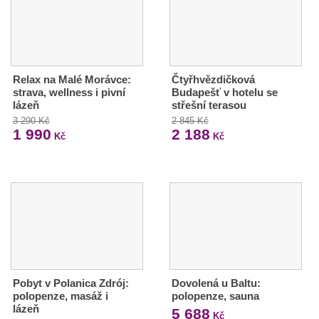
Relax na Malé Morávce:
Čtyřhvězdičková
strava, wellness i pivní
Budapešť v hotelu se
lázeň
střešní terasou
3 290 Kč
2 845 Kč
1 990
2 188
Kč
Kč
Pobyt v Polanica Zdrój:
Dovolená u Baltu:
polopenze, masáž i
polopenze, sauna
lázeň
5 688
Kč