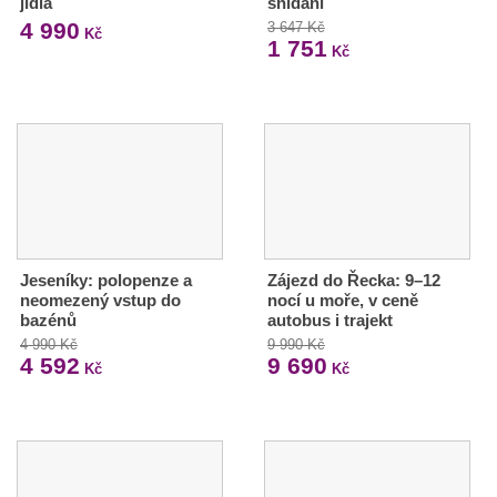
jídla
snídaní
4 990
3 647 Kč
Kč
1 751
Kč
Jeseníky: polopenze a
Zájezd do Řecka: 9–12
neomezený vstup do
nocí u moře, v ceně
bazénů
autobus i trajekt
4 990 Kč
9 990 Kč
4 592
9 690
Kč
Kč