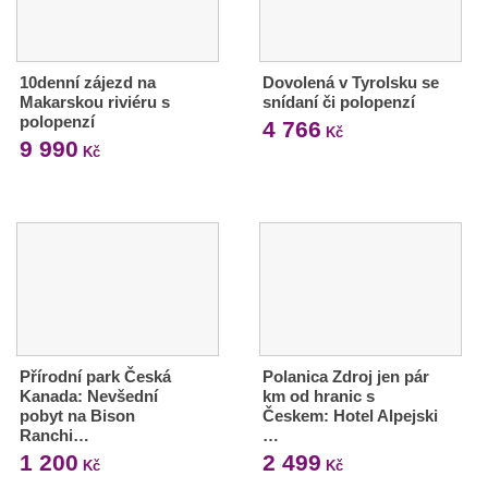
10denní zájezd na
Dovolená v Tyrolsku se
Makarskou riviéru s
snídaní či polopenzí
polopenzí
4 766
Kč
9 990
Kč
Přírodní park Česká
Polanica Zdroj jen pár
Kanada: Nevšední
km od hranic s
pobyt na Bison
Českem: Hotel Alpejski
Ranchi…
…
1 200
2 499
Kč
Kč