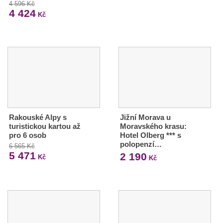
4 596 Kč
4 424
Kč
Rakouské Alpy s
Jižní Morava u
turistickou kartou až
Moravského krasu:
pro 6 osob
Hotel Olberg *** s
polopenzí…
6 565 Kč
5 471
2 190
Kč
Kč