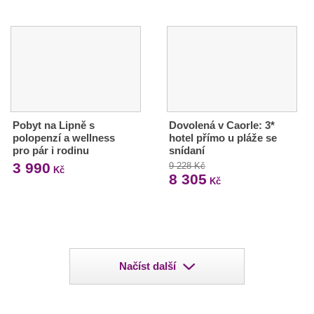
Pobyt na Lipně s
Dovolená v Caorle: 3*
polopenzí a wellness
hotel přímo u pláže se
pro pár i rodinu
snídaní
3 990
9 228 Kč
Kč
8 305
Kč
Načíst další