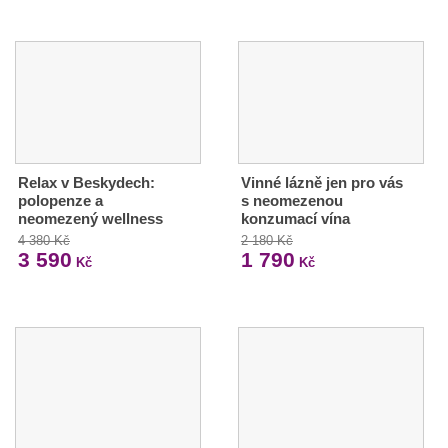
Relax v Beskydech:
Vinné lázně jen pro vás
polopenze a
s neomezenou
neomezený wellness
konzumací vína
4 380 Kč
2 180 Kč
3 590
1 790
Kč
Kč