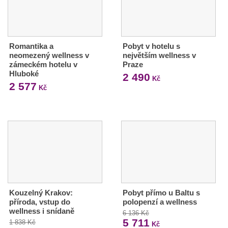
Romantika a
Pobyt v hotelu s
neomezený wellness v
největším wellness v
zámeckém hotelu v
Praze
Hluboké
2 490
Kč
2 577
Kč
Kouzelný Krakov:
Pobyt přímo u Baltu s
příroda, vstup do
polopenzí a wellness
wellness i snídaně
6 136 Kč
5 711
1 838 Kč
Kč