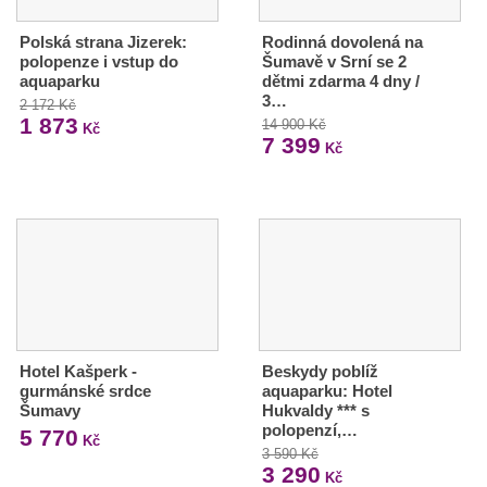
Polská strana Jizerek:
Rodinná dovolená na
polopenze i vstup do
Šumavě v Srní se 2
aquaparku
dětmi zdarma 4 dny /
3…
2 172 Kč
1 873
14 900 Kč
Kč
7 399
Kč
Hotel Kašperk -
Beskydy poblíž
gurmánské srdce
aquaparku: Hotel
Šumavy
Hukvaldy *** s
polopenzí,…
5 770
Kč
3 590 Kč
3 290
Kč