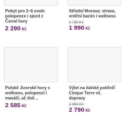
Pobyt pro 2–6 osob:
Střední Morava: strava,
polopenze i sjezd z
vnitřní bazén i wellness
Černé hory
2 730 Kč
1 990
2 290
Kč
Kč
Polské Jizerské hory s
Výlet na italské pobřeží
wellness, polopenzí i
Cinque Terre vč.
masáží, až dvě…
dopravy
2 585
2 990 Kč
Kč
2 790
Kč