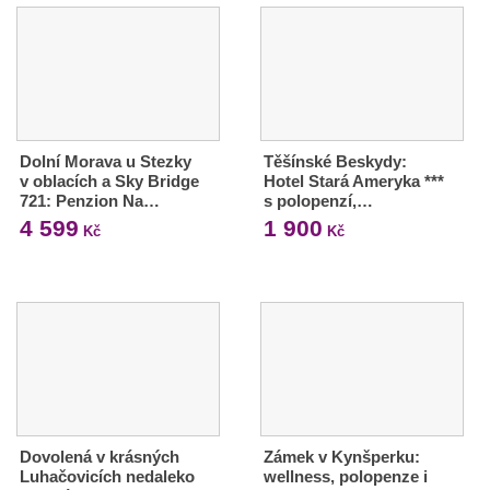
Dolní Morava u Stezky
Těšínské Beskydy:
v oblacích a Sky Bridge
Hotel Stará Ameryka ***
721: Penzion Na…
s polopenzí,…
4 599
1 900
Kč
Kč
Dovolená v krásných
Zámek v Kynšperku:
Luhačovicích nedaleko
wellness, polopenze i