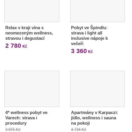
Relax v kraji vína s
Pobyt ve Špindlu:
neomezeným wellness,
strava i light all
stravou i degustací
inclusive nápoje k
večeři
2 780
Kč
3 360
Kč
4* wellness pobyt ve
Apartmány v Karpaczi:
Varech: strava i
jídlo, wellness i sauna
procedury
na pokoji
3 875 Kč
4 734 Kč