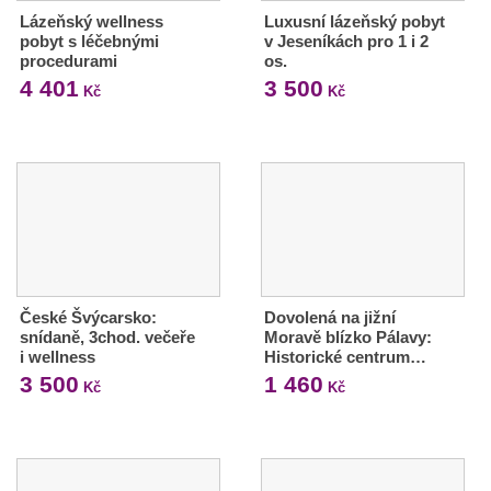
Lázeňský wellness
Luxusní lázeňský pobyt
pobyt s léčebnými
v Jeseníkách pro 1 i 2
procedurami
os.
4 401
3 500
Kč
Kč
České Švýcarsko:
Dovolená na jižní
snídaně, 3chod. večeře
Moravě blízko Pálavy:
i wellness
Historické centrum…
3 500
1 460
Kč
Kč