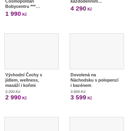
Cosmopolitan
každodenním…
Bobycentru ***…
4 290
Kč
1 990
Kč
Východní Čechy s
Dovolená na
jídlem, wellness,
Náchodsku s polopenzí
masáží i koňmi
i bazénem
3 200 Kč
3 800 Kč
2 990
3 599
Kč
Kč