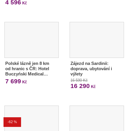
4 596
Kč
Polské lázně jen 8 km
Zájezd na Sardinii:
od hranic s ČR: Hotel
doprava, ubytování i
Buczyński Medical…
výlety
7 699
16 590 Kč
Kč
16 290
Kč
-62 %