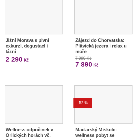
Jižní Morava s pivní
Zájezd do Chorvatska:
exkurzí, degustací i
Plitvická jezera i relax u
lázní
moře
2 290
7 990 Kč
Kč
7 890
Kč
-52 %
Wellness odpočinek v
Maďarský Miskolc:
Orlických horách vč.
wellness pobyt se