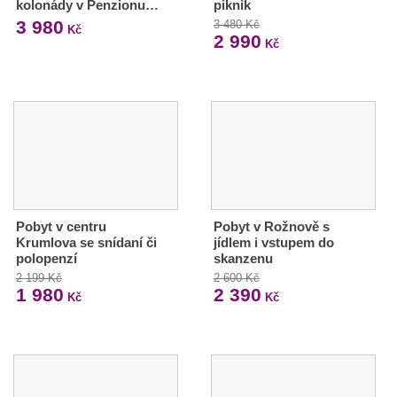
kolonády v Penzionu…
piknik
3 980
3 480 Kč
Kč
2 990
Kč
Pobyt v centru
Pobyt v Rožnově s
Krumlova se snídaní či
jídlem i vstupem do
polopenzí
skanzenu
2 199 Kč
2 600 Kč
1 980
2 390
Kč
Kč