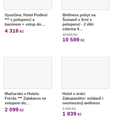
Vysočina: Hotel Podlesí
Wellness pobyt na
*** s polopenzí a
Šumavě v Srní s
bazénem + vstup do…
polopenzí - 2 děti
zdarma 4…
4 316
Kč
19 600 Kč
10 599
Kč
Maďarsko v Hotelu
Hotel v srdci
Forrás *** Zalakaros se
Zakopaného: snídaně i
vstupem do…
neomezený wellness
2 099
2 164 Kč
Kč
1 839
Kč