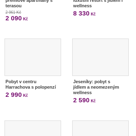
prémiové apartmány s
luxusní resort s jídlem i
terasou
wellness
8 330
2 961 Kč
Kč
2 090
Kč
Pobyt v centru
Jeseníky: pobyt s
Harrachova s polopenzí
jídlem a neomezeným
wellness
2 990
Kč
2 590
Kč