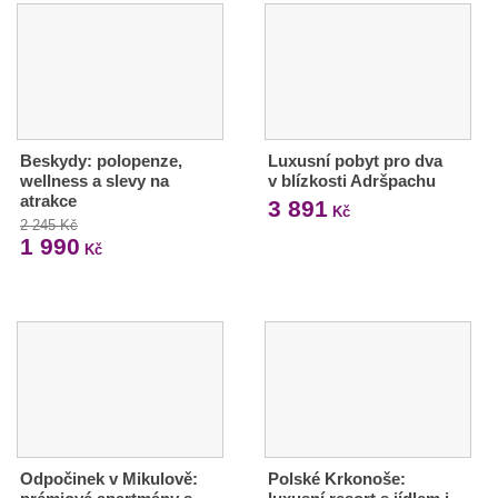
Beskydy: polopenze,
Luxusní pobyt pro dva
wellness a slevy na
v blízkosti Adršpachu
atrakce
3 891
Kč
2 245 Kč
1 990
Kč
Odpočinek v Mikulově:
Polské Krkonoše: