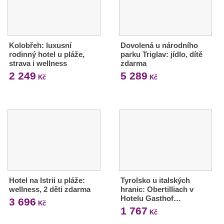
Kolobřeh: luxusní
Dovolená u národního
rodinný hotel u pláže,
parku Triglav: jídlo, dítě
strava i wellness
zdarma
2 249
5 289
Kč
Kč
Hotel na Istrii u pláže:
Tyrolsko u italských
wellness, 2 děti zdarma
hranic: Obertilliach v
Hotelu Gasthof…
3 696
Kč
1 767
Kč