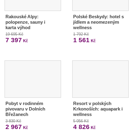
Rakouské Alpy:
Polské Beskydy: hotel s
polopenze, sauny i
jídlem a neomezeným
karta výhod
wellness
19 695 Kč
1 792 Kč
7 397
1 561
Kč
Kč
Pobyt v rodinném
Resort v polských
pivovaru v Dolních
Krkonoších: aquapark i
Břežanech
wellness
3 830 Kč
5 056 Kč
2 967
4 826
Kč
Kč