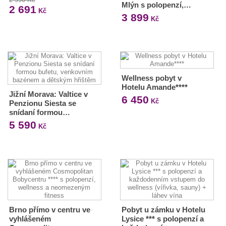
Mlýn s polopenzí,…
2 691
Kč
3 899
Kč
Wellness pobyt v
Hotelu Amande****
Jižní Morava: Valtice v
6 450
Kč
Penzionu Siesta se
snídaní formou…
5 590
Kč
Brno přímo v centru ve
Pobyt u zámku v Hotelu
vyhlášeném
Lysice *** s polopenzí a