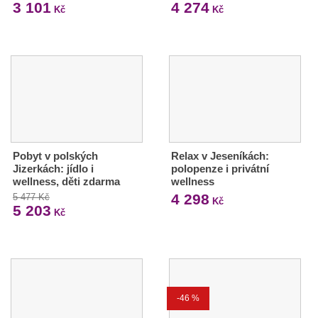
3 101
4 274
Kč
Kč
Pobyt v polských
Relax v Jeseníkách:
Jizerkách: jídlo i
polopenze i privátní
wellness, děti zdarma
wellness
4 298
5 477 Kč
Kč
5 203
Kč
-46 %