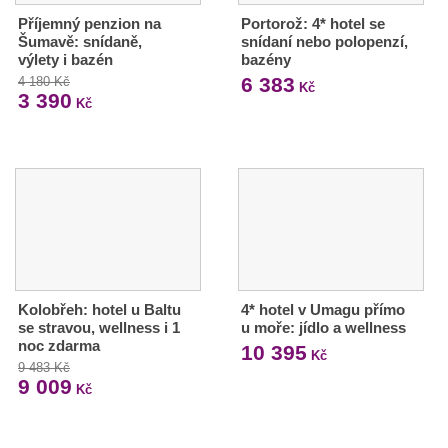
Příjemný penzion na
Portorož: 4* hotel se
Šumavě: snídaně,
snídaní nebo polopenzí,
výlety i bazén
bazény
6 383
4 180 Kč
Kč
3 390
Kč
Kolobřeh: hotel u Baltu
4* hotel v Umagu přímo
se stravou, wellness i 1
u moře: jídlo a wellness
noc zdarma
10 395
Kč
9 483 Kč
9 009
Kč