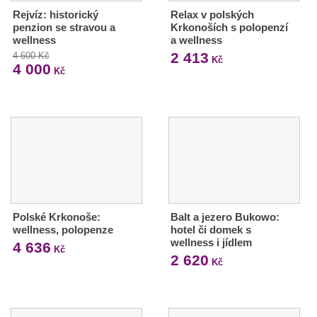
Rejvíz: historický
Relax v polských
penzion se stravou a
Krkonoších s polopenzí
wellness
a wellness
2 413
4 600 Kč
Kč
4 000
Kč
Polské Krkonoše:
Balt a jezero Bukowo:
wellness, polopenze
hotel či domek s
wellness i jídlem
4 636
Kč
2 620
Kč