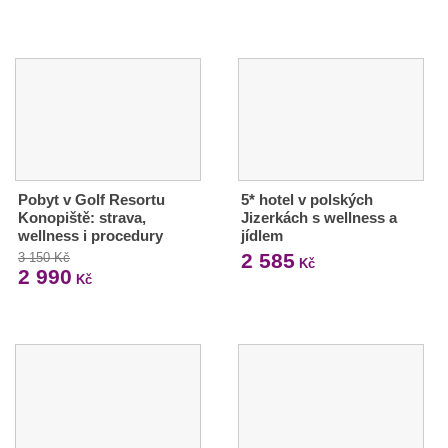
Pobyt v Golf Resortu
5* hotel v polských
Konopiště: strava,
Jizerkách s wellness a
wellness i procedury
jídlem
2 585
3 150 Kč
Kč
2 990
Kč