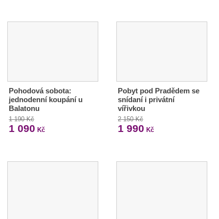
Pohodová sobota:
Pobyt pod Pradědem se
jednodenní koupání u
snídaní i privátní
Balatonu
vířivkou
1 190 Kč
2 150 Kč
1 090
1 990
Kč
Kč