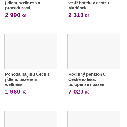
jídlem, wellness a
ve 4* hotelu v centru
procedurami
Mariánek
2 990
2 313
Kč
Kč
Pohoda na jihu Čech s
Rodinný penzion u
jídlem, bazénem i
Českého lesa:
wellness
polopenze i bazén
1 960
7 020
Kč
Kč