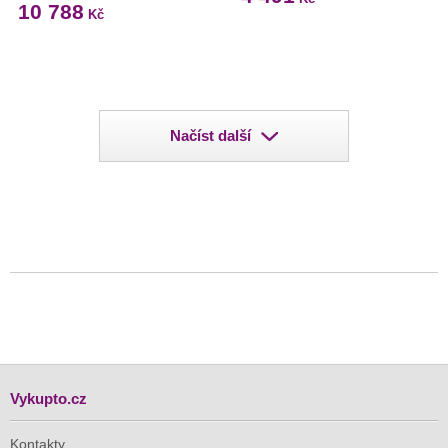
10 788
Kč
Načíst další
Vykupto.cz
Kontakty