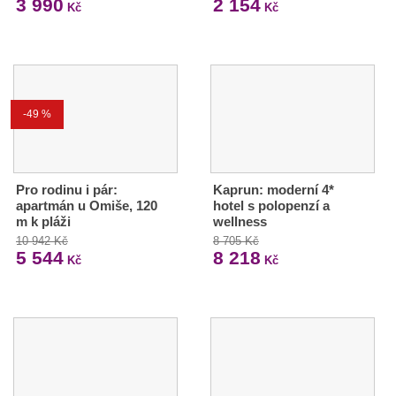
3 990
2 154
Kč
Kč
-49 %
Pro rodinu i pár:
Kaprun: moderní 4*
apartmán u Omiše, 120
hotel s polopenzí a
m k pláži
wellness
10 942 Kč
8 705 Kč
5 544
8 218
Kč
Kč