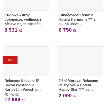
Kudowa-Zdrój:
Luhačovice: Relax v
polopenze, wellness i
Hotelu Harmonie *** s
zábava nejen pro děti
all inclusive…
8 531
6 750
Kč
Kč
-49 %
Relaxace & luxus: 5*
Jižní Morava: Relaxace
Savoy Westend v
ve stylovém Hotelu
Karlových Varech s…
Happy Star **** se…
2 090
25 400 Kč
Kč
12 999
Kč