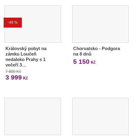
-49 %
Královský pobyt na
Chorvatsko - Podgora
zámku Loučeň
na 8 dnů
nedaleko Prahy s 1
5 150
Kč
večeří 3…
7 800 Kč
3 999
Kč