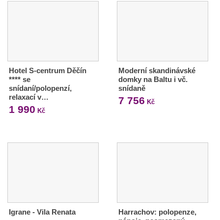
Hotel S-centrum Děčín
Moderní skandinávské
**** se
domky na Baltu i vč.
snídaní/polopenzí,
snídaně
relaxací v…
7 756
Kč
1 990
Kč
Igrane - Vila Renata
Harrachov: polopenze,