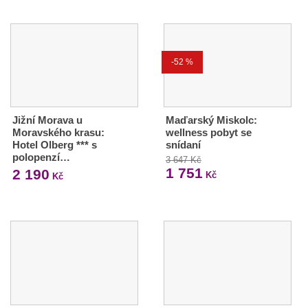
-52 %
Jižní Morava u
Maďarský Miskolc:
Moravského krasu:
wellness pobyt se
Hotel Olberg *** s
snídaní
polopenzí…
3 647 Kč
1 751
2 190
Kč
Kč