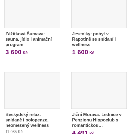
Zážitková Šumava:
Jeseníky: pobyt v
sauna, jídlo i animační
Rapotíně se snídaní i
program
wellness
3 600
1 600
Kč
Kč
Beskydský relax:
Jižní Morava: Lednice v
snídaně i polopenze,
Penzionu Hippoclub s
neomezený wellness
romantickou…
4 491
11 985 Kč
Kč