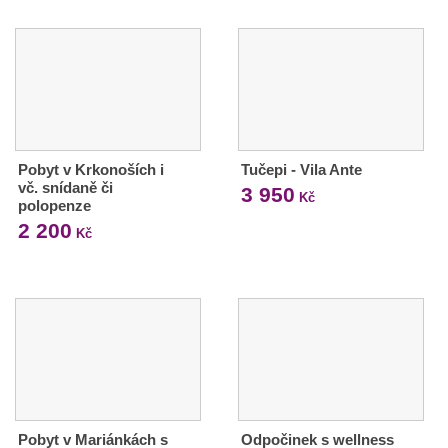
Pobyt v Krkonoších i
Tučepi - Vila Ante
vč. snídaně či
3 950
Kč
polopenze
2 200
Kč
Pobyt v Mariánkách s
Odpočinek s wellness