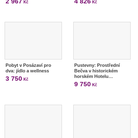
2 967
4 826
Kč
Kč
Pobyt v Posázaví pro
Pustevny: Prostřední
dva: jídlo a wellness
Bečva v historickém
horském Hotelu…
3 750
Kč
9 750
Kč