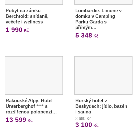
Pobyt na zámku
Lombardie: Limone v
Berchtold: snídaně,
domku v Camping
večeře i wellness
Parku Garda s
přímým…
1 990
Kč
5 348
Kč
Rakouské Alpy: Hotel
Horský hotel v
Unterberghof **** s
Beskydech: jídlo, bazén
rozšířenou polopenzí…
i sauna
13 599
3 680 Kč
Kč
3 100
Kč