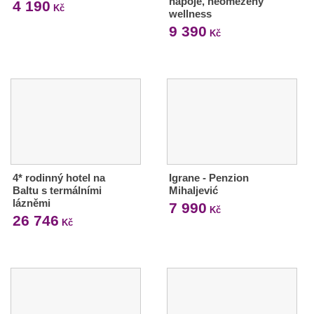
nápoje, neomezený
4 190
Kč
wellness
9 390
Kč
4* rodinný hotel na
Igrane - Penzion
Baltu s termálními
Mihaljević
lázněmi
7 990
Kč
26 746
Kč