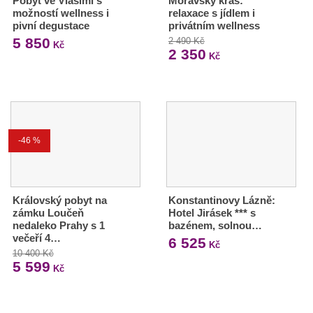
Pobyt ve Vlašimi s
Moravský kras:
možností wellness i
relaxace s jídlem i
pivní degustace
privátním wellness
5 850
2 490 Kč
Kč
2 350
Kč
-46 %
Královský pobyt na
Konstantinovy Lázně:
zámku Loučeň
Hotel Jirásek *** s
nedaleko Prahy s 1
bazénem, solnou…
večeří 4…
6 525
Kč
10 400 Kč
5 599
Kč