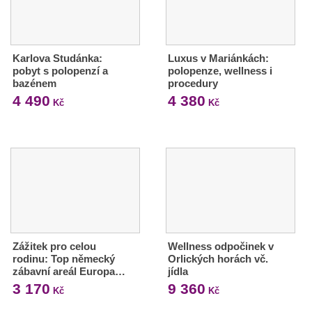
Karlova Studánka:
Luxus v Mariánkách:
pobyt s polopenzí a
polopenze, wellness i
bazénem
procedury
4 490
4 380
Kč
Kč
Zážitek pro celou
Wellness odpočinek v
rodinu: Top německý
Orlických horách vč.
zábavní areál Europa…
jídla
3 170
9 360
Kč
Kč