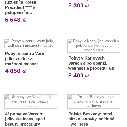
luxusním Hotelu
5 300
Kč
Prezident **** s
polopenzí a…
5 543
Kč
Pobyt v centru Varů:
Pobyt v Karlových
jídlo, wellness i
Varech s polopenzí,
možnost masáže
wellness a procedurami
4 050
Kč
8 400
Kč
4* pobyt ve Varech:
Polské Beskydy: hotel
jídlo, wellness, spa i
blízko lanovky, snídaně
beauty procedury
i wellness