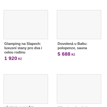
Glamping na Slapech:
Dovolená u Baltu:
luxusní stany pro dva i
polopenze, sauna
celou rodinu
5 688
Kč
1 920
Kč