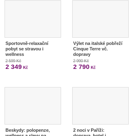
Sportovně-relaxační
Výlet na italské pobřeží
pobyt se stravou i
Cinque Terre vč.
wellness
dopravy
2 599 Kč
2 990 Kč
2 349
2 790
Kč
Kč
Beskydy: polopenze,
2 noci v Paříži:
wellness a slevy na
doprava, hotel i