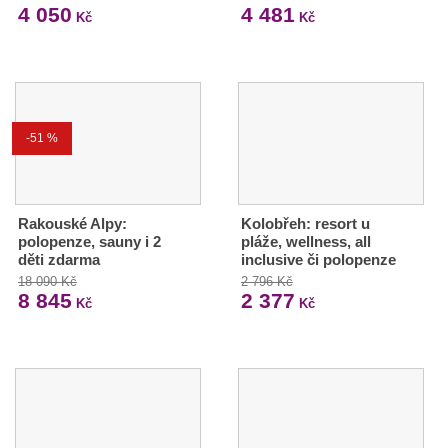
4 050
4 481
Kč
Kč
-51 %
Rakouské Alpy:
Kolobřeh: resort u
polopenze, sauny i 2
pláže, wellness, all
děti zdarma
inclusive či polopenze
18 090 Kč
2 796 Kč
8 845
2 377
Kč
Kč