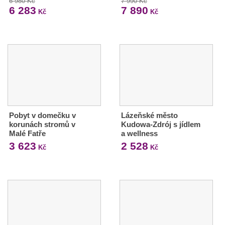
6 980 Kč
7 990 Kč
6 283
7 890
Kč
Kč
Pobyt v domečku v
Lázeňské město
korunách stromů v
Kudowa-Zdrój s jídlem
Malé Fatře
a wellness
3 623
2 528
Kč
Kč