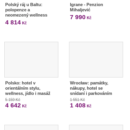
Polský ráj u Baltu:
Igrane - Penzion
polopenze a
Mihaljević
neomezený wellness
7 990
Kč
4 814
Kč
Polsko: hotel v
Wrocław: památky,
orientálním stylu,
nákupy, hotel se
wellness, jídlo i masáž
snídaní i parkováním
5 159 Kč
1 551 Kč
4 642
1 408
Kč
Kč