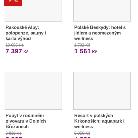
-62 %
Rakouské Alpy:
Polské Beskydy: hotel s
polopenze, sauny i
jídlem a neomezeným
karta výhod
wellness
19 695 Kč
1 792 Kč
7 397
1 561
Kč
Kč
Pobyt v rodinném
Resort v polských
pivovaru v Dolních
Krkonoších: aquapark i
Břežanech
wellness
3 830 Kč
5 056 Kč