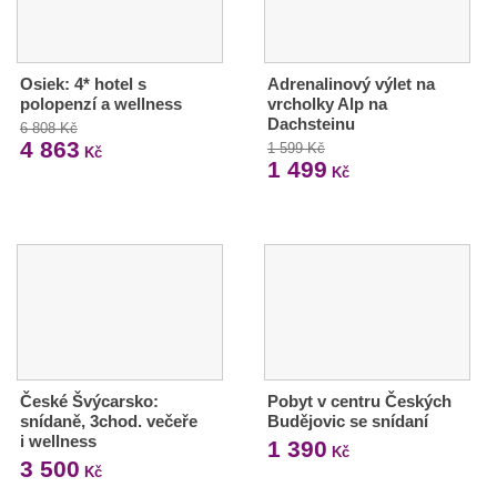
Osiek: 4* hotel s
Adrenalinový výlet na
polopenzí a wellness
vrcholky Alp na
Dachsteinu
6 808 Kč
4 863
1 599 Kč
Kč
1 499
Kč
České Švýcarsko:
Pobyt v centru Českých
snídaně, 3chod. večeře
Budějovic se snídaní
i wellness
1 390
Kč
3 500
Kč