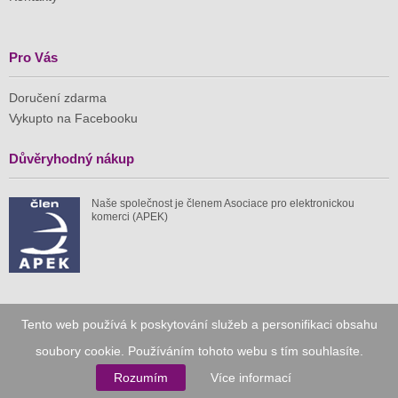
Pro Vás
Doručení zdarma
Vykupto na Facebooku
Důvěryhodný nákup
Naše společnost je členem Asociace pro elektronickou
komerci (APEK)
Již od roku 2010
Tento web používá k poskytování služeb a personifikaci obsahu
soubory cookie. Používáním tohoto webu s tím souhlasíte.
59 tis.
1 511 mil.
Rozumím
Více informací
spuštěných nabídek
ušetřeno nákupy