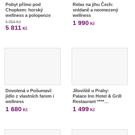
Pobyt přímo pod
Relax na jihu Čech:
Chopkem: horský
snídaně a neomezený
wellness a polopenze
wellness
1 990
6 054 Kč
Kč
5 811
Kč
Dovolená v Pošumaví:
Jíloviště u Prahy:
jídlo z vlastních farem i
Palace Inn Hotel & Grill
wellness
Restaurant ****…
1 680
1 499
Kč
Kč