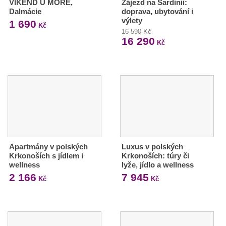
VÍKEND U MOŘE,
Zájezd na Sardinii:
Dalmácie
doprava, ubytování i
výlety
1 690
Kč
16 590 Kč
16 290
Kč
Apartmány v polských
Luxus v polských
Krkonoších s jídlem i
Krkonoších: túry či
wellness
lyže, jídlo a wellness
2 166
7 945
Kč
Kč