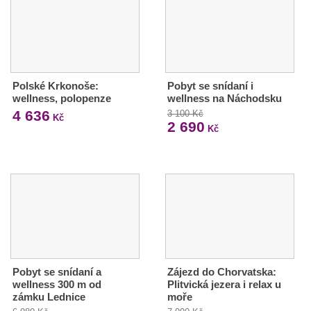
Polské Krkonoše:
Pobyt se snídaní i
wellness, polopenze
wellness na Náchodsku
4 636
3 100 Kč
Kč
2 690
Kč
Pobyt se snídaní a
Zájezd do Chorvatska:
wellness 300 m od
Plitvická jezera i relax u
zámku Lednice
moře