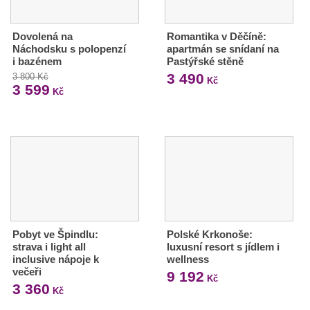
Dovolená na
Romantika v Děčíně:
Náchodsku s polopenzí
apartmán se snídaní na
i bazénem
Pastýřské stěně
3 490
3 800 Kč
Kč
3 599
Kč
Pobyt ve Špindlu:
Polské Krkonoše:
strava i light all
luxusní resort s jídlem i
inclusive nápoje k
wellness
večeři
9 192
Kč
3 360
Kč