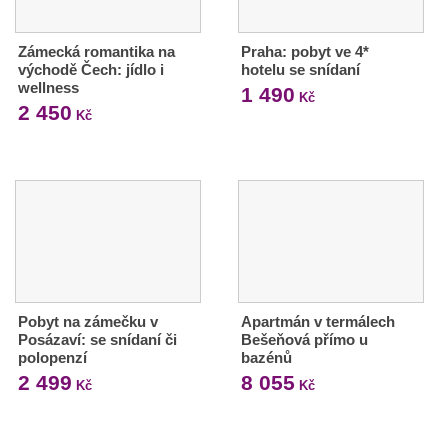
Zámecká romantika na
Praha: pobyt ve 4*
východě Čech: jídlo i
hotelu se snídaní
wellness
1 490
Kč
2 450
Kč
Pobyt na zámečku v
Apartmán v termálech
Posázaví: se snídaní či
Bešeňová přímo u
polopenzí
bazénů
2 499
8 055
Kč
Kč