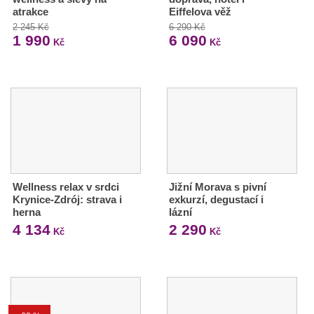
atrakce
Eiffelova věž
2 245 Kč
6 290 Kč
1 990
6 090
Kč
Kč
Wellness relax v srdci
Jižní Morava s pivní
Krynice-Zdrój: strava i
exkurzí, degustací i
herna
lázní
4 134
2 290
Kč
Kč