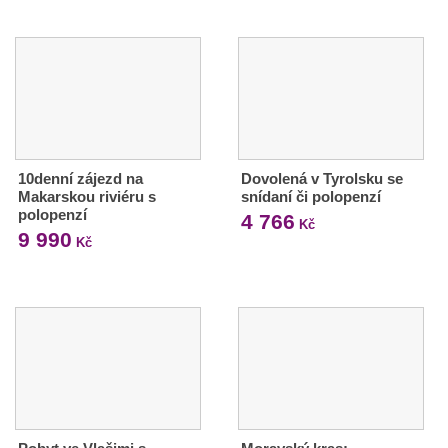
10denní zájezd na
Dovolená v Tyrolsku se
Makarskou riviéru s
snídaní či polopenzí
polopenzí
4 766
Kč
9 990
Kč