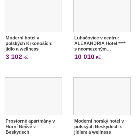
Moderní hotel v
Luhačovice v centru:
polských Krkonoších:
ALEXANDRIA Hotel ****
jídlo a wellness
s neomezeným…
3 102
10 010
Kč
Kč
Prostorné apartmány v
Moderní horský hotel v
Horní Bečvě v
polských Beskydech s
Beskydech
jídlem a wellness