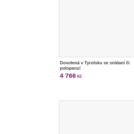
Dovolená v Tyrolsku se snídaní či
polopenzí
4 766
Kč