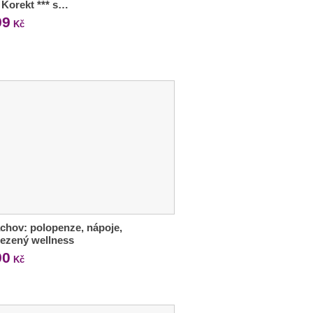
 Korekt *** s…
99
Kč
chov: polopenze, nápoje,
ezený wellness
90
Kč