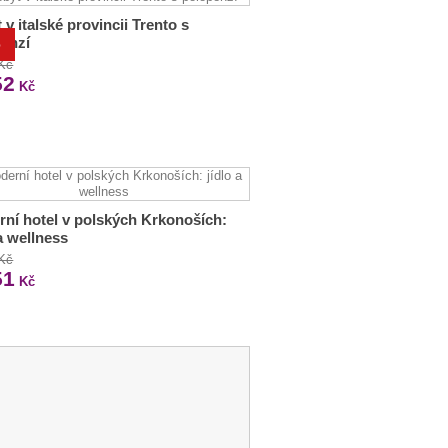
 v italské provincii Trento s
enzí
%
 Kč
52
Kč
ní hotel v polských Krkonoších:
 a wellness
 Kč
51
Kč