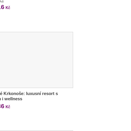
 Kč
16
Kč
é Krkonoše: luxusní resort s
m i wellness
86
Kč