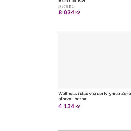
a first minute
9 726 Kč
8 024
Kč
Wellness relax v srdci Krynice-Zdró
strava i herna
4 134
Kč