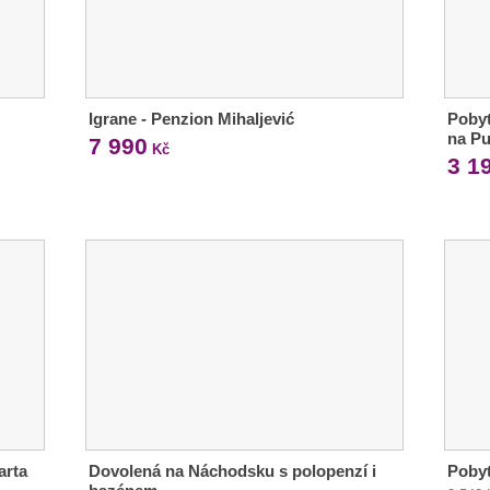
Igrane - Penzion Mihaljević
Pobyt
na P
7 990
Kč
3 1
arta
Dovolená na Náchodsku s polopenzí i
Pobyt