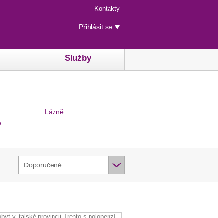
Menu
Kontakty
rychlého
Uživatelské
přístupu
Přihlásit se
menu
Služby
Lázně
e
Doporučené