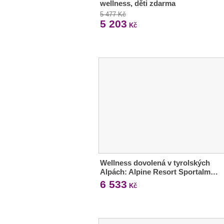
wellness, děti zdarma
5 477 Kč
5 203
Kč
Wellness dovolená v tyrolských
Alpách: Alpine Resort Sportalm…
6 533
Kč