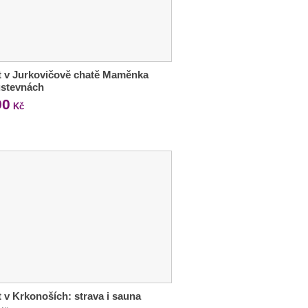
 v Jurkovičově chatě Maměnka
ustevnách
90
Kč
 v Krkonoších: strava i sauna