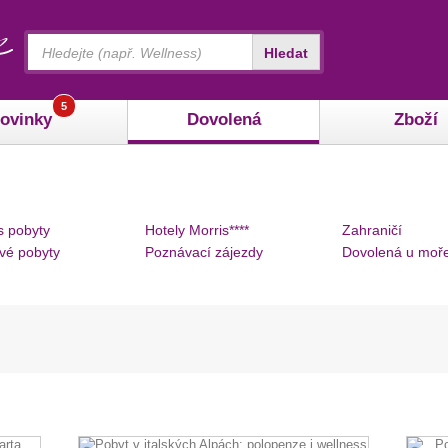
Vyhledávání
Hledat
5
ovinky
Dovolená
Zboží
s pobyty
Hotely Morris****
Zahraničí
vé pobyty
Poznávací zájezdy
Dovolená u moř