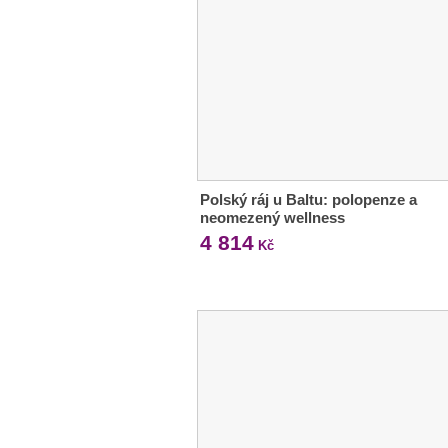
Polský ráj u Baltu: polopenze a
neomezený wellness
4 814
Kč