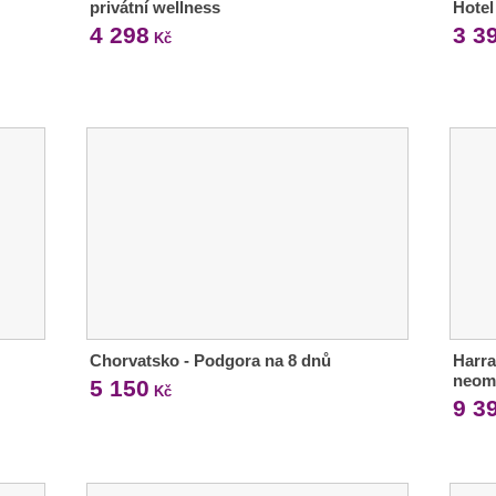
privátní wellness
Hotel
4 298
3 3
Kč
Chorvatsko - Podgora na 8 dnů
Harra
neom
5 150
Kč
9 3