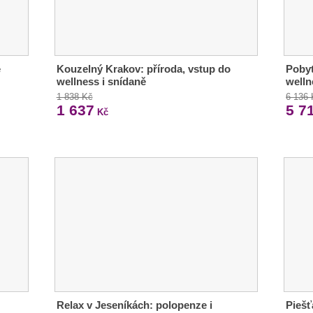
e
Kouzelný Krakov: příroda, vstup do
Pobyt
wellness i snídaně
welln
1 838 Kč
6 136
1 637
5 7
Kč
Relax v Jeseníkách: polopenze i
Piešť