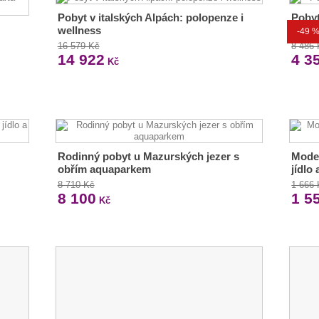
Pobyt v italských Alpách: polopenze i
Pobyt
wellness
polop
-49 
16 579 Kč
8 486
14 922
4 3
Kč
Rodinný pobyt u Mazurských jezer s
Moder
obřím aquaparkem
jídlo
8 710 Kč
1 666
8 100
1 5
Kč