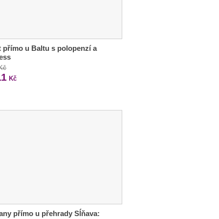
 přímo u Baltu s polopenzí a
ess
 Kč
11
Kč
any přímo u přehrady Sĺňava: