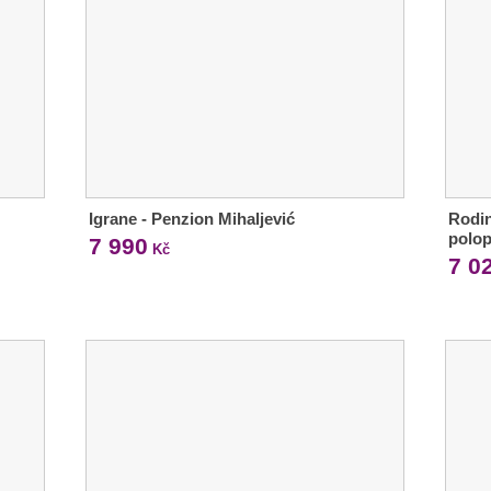
Igrane - Penzion Mihaljević
Rodin
polop
7 990
Kč
7 0