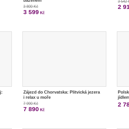
bazénem
3 542
2 9
3 800 Kč
3 599
Kč
j:
Zájezd do Chorvatska: Plitvická jezera
Polsk
i relax u moře
jídle
2 7
7 990 Kč
7 890
Kč