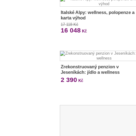
Italské Alpy: wellness, polopenze a
karta výhod
17 118 Kč
16 048
Kč
Zrekonstruovaný penzion v
Jeseníkách: jídlo a wellness
2 390
Kč