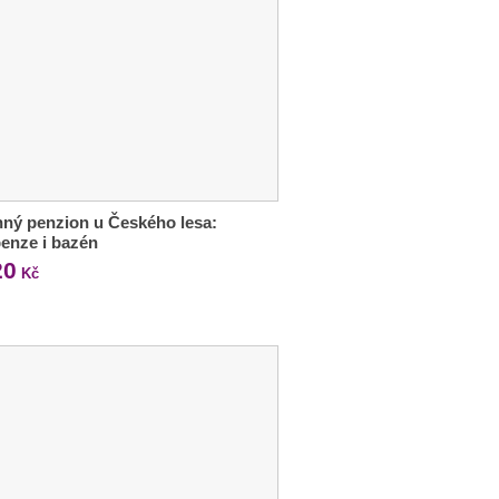
ný penzion u Českého lesa:
enze i bazén
20
Kč