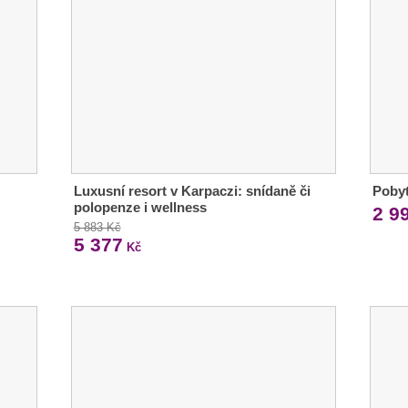
Luxusní resort v Karpaczi: snídaně či
Pobyt
polopenze i wellness
2 9
5 883 Kč
5 377
Kč