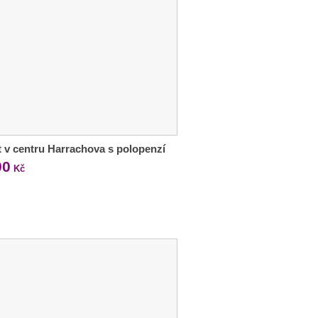
 v centru Harrachova s polopenzí
90
Kč