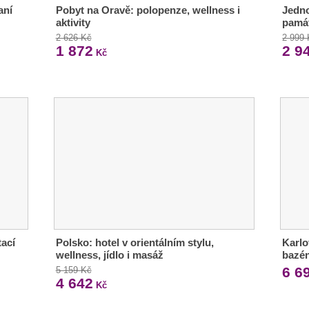
aní
Pobyt na Oravě: polopenze, wellness i
Jedno
aktivity
pamá
2 626 Kč
2 999
1 872
2 9
Kč
tací
Polsko: hotel v orientálním stylu,
Karlo
wellness, jídlo i masáž
bazé
6 6
5 159 Kč
4 642
Kč