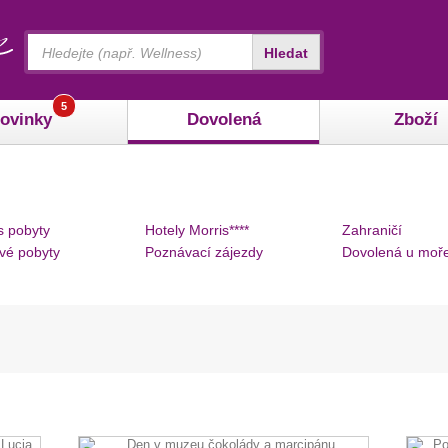
Vyhledávání
Hledat
5
ovinky
Dovolená
Zboží
s pobyty
Hotely Morris****
Zahraničí
vé pobyty
Poznávací zájezdy
Dovolená u moř