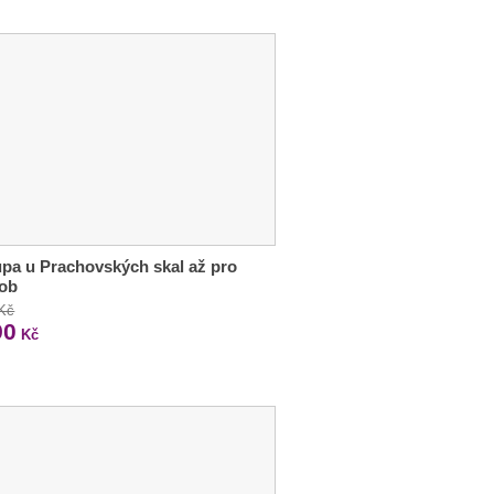
pa u Prachovských skal až pro
sob
 Kč
90
Kč