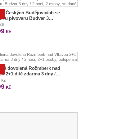
 v Českých Budějovicích se
%
ní u pivovaru Budvar 3…
 Kč
99
Kč
nná dovolená Rožmberk nad
%
ou 2+1 dítě zdarma 3 dny /…
0 Kč
99
Kč