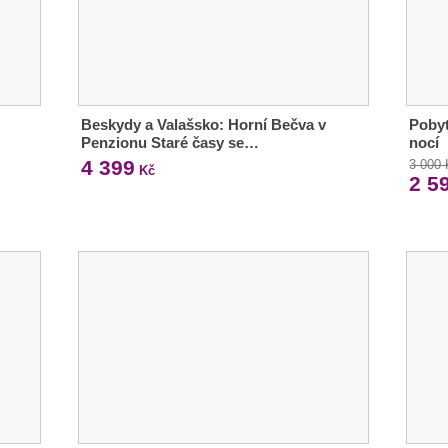
Beskydy a Valašsko: Horní Bečva v
Pobyt
Penzionu Staré časy se…
nocí
4 399
3 000
Kč
2 5