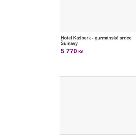
Hotel Kašperk - gurmánské srdce
Šumavy
5 770
Kč