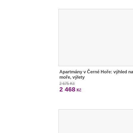
Apartmány v Černé Hoře: výhled n
moře, výlety
2 675 Kč
2 468
Kč