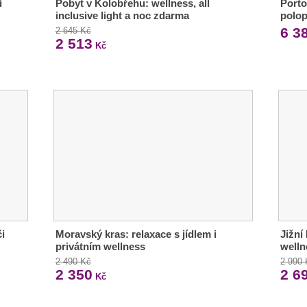
í
Pobyt v Kolobřehu: wellness, all
Porto
inclusive light a noc zdarma
polop
6 3
2 645 Kč
2 513
Kč
i
Moravský kras: relaxace s jídlem i
Jižní
privátním wellness
welln
2 490 Kč
2 990
2 350
2 6
Kč