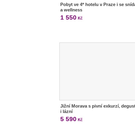
Pobyt ve 4* hotelu v Praze i se sníd
a wellness
1 550
Kč
Jižní Morava s pivní exkurzí, degus
i lázní
5 590
Kč