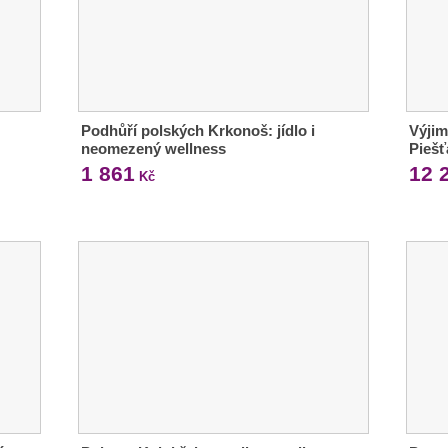
Podhůří polských Krkonoš: jídlo i
Výjim
neomezený wellness
Piešť
1 861
12 
Kč