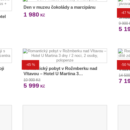
Den v muzeu čokolády a marcipánu
Pobyt
-47 
1 980
Kč
tel
snída
9 900
5 1
Rodi
-45 %
-50 
oji
Romantický pobyt v Rožmberku nad
Vltav
Vltavou – Hotel U Martina 3…
14 50
7 1
10 900 Kč
5 999
Kč