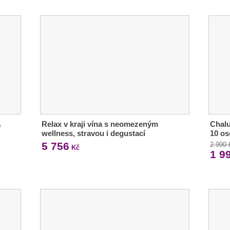
a
Relax v kraji vína s neomezeným
Chalu
wellness, stravou i degustací
10 o
5 756
2 990
Kč
1 9