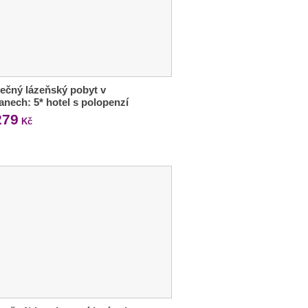
ečný lázeňský pobyt v
anech: 5* hotel s polopenzí
279
Kč