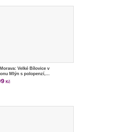
 Morava: Velké Bílovice v
onu Mlýn s polopenzí,…
99
Kč