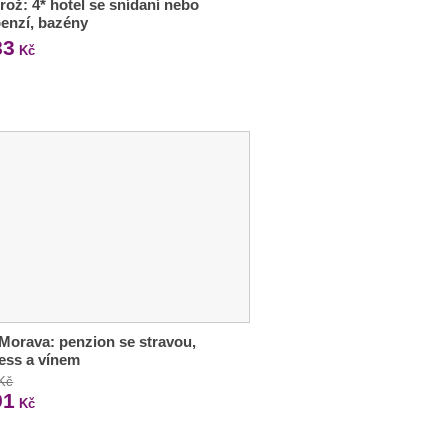
rož: 4* hotel se snídaní nebo
enzí, bazény
83
Kč
 Morava: penzion se stravou,
ess a vínem
 Kč
91
Kč