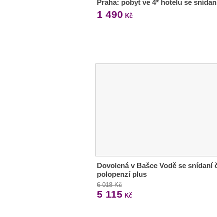
Praha: pobyt ve 4* hotelu se snídan
1 490
Kč
Dovolená v Bašce Vodě se snídaní č
polopenzí plus
6 018 Kč
5 115
Kč