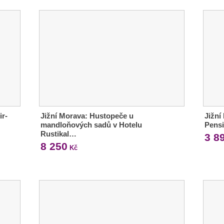
ir-
Jižní Morava: Hustopeče u
Jižní
mandloňových sadů v Hotelu
Pensi
Rustikal…
3 8
8 250
Kč