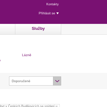
Menu
Kontakty
rychlého
Uživatelské
přístupu
Přihlásit se
menu
Služby
Lázně
e
Doporučené