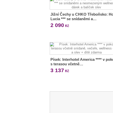
Jižní Čechy u CHKO Třeboňsko: Ho
Lucia *** se snídaněmi a…
2 090
Kč
Písek: Interhotel America **** v pok
s terasou včetně…
3 137
Kč