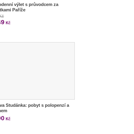
denní výlet s průvodcem za
tkami Paříže
 Kč
49
Kč
va Studánka: pobyt s polopenzí a
nem
90
Kč