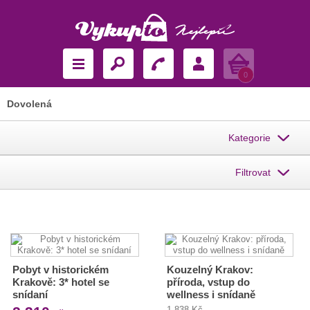
Košík
0
Dovolená
Kategorie
Filtrovat
Pobyt v historickém
Kouzelný Krakov:
Krakově: 3* hotel se
příroda, vstup do
snídaní
wellness i snídaně
1 838 Kč