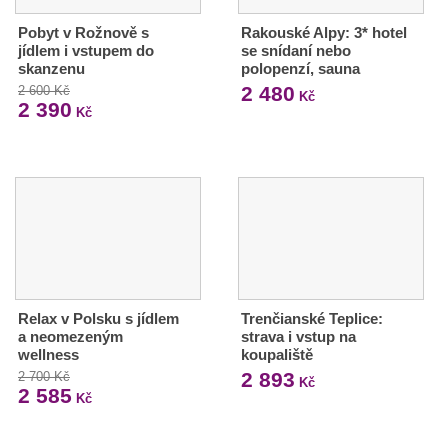
Pobyt v Rožnově s
Rakouské Alpy: 3* hotel
jídlem i vstupem do
se snídaní nebo
skanzenu
polopenzí, sauna
2 480
2 600 Kč
Kč
2 390
Kč
Relax v Polsku s jídlem
Trenčianské Teplice:
a neomezeným
strava i vstup na
wellness
koupaliště
2 893
2 700 Kč
Kč
2 585
Kč