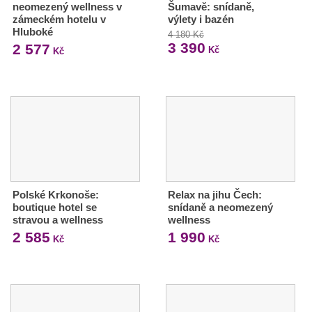
neomezený wellness v
Šumavě: snídaně,
zámeckém hotelu v
výlety i bazén
Hluboké
4 180 Kč
3 390
2 577
Kč
Kč
Polské Krkonoše:
Relax na jihu Čech:
boutique hotel se
snídaně a neomezený
stravou a wellness
wellness
2 585
1 990
Kč
Kč