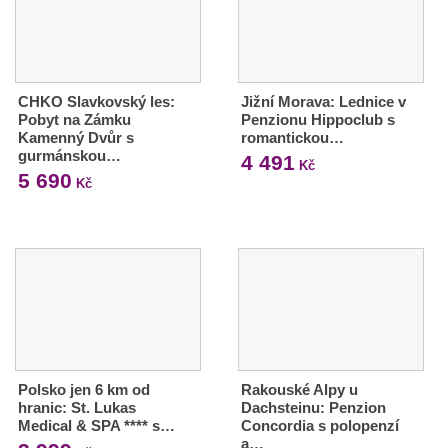
CHKO Slavkovský les:
Jižní Morava: Lednice v
Pobyt na Zámku
Penzionu Hippoclub s
Kamenný Dvůr s
romantickou…
gurmánskou…
4 491
Kč
5 690
Kč
Polsko jen 6 km od
Rakouské Alpy u
hranic: St. Lukas
Dachsteinu: Penzion
Medical & SPA **** s…
Concordia s polopenzí
a…