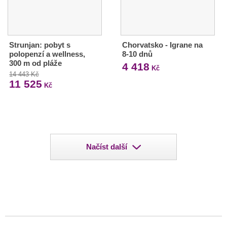
Strunjan: pobyt s
Chorvatsko - Igrane na
polopenzí a wellness,
8-10 dnů
300 m od pláže
4 418
Kč
14 443 Kč
11 525
Kč
Načíst další