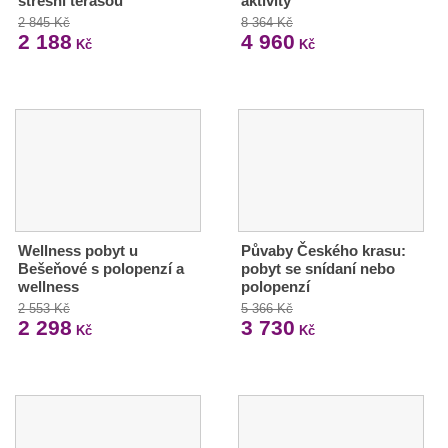
střešní terasou
aktivity
2 845 Kč
8 364 Kč
2 188
4 960
Kč
Kč
Wellness pobyt u
Půvaby Českého krasu:
Bešeňové s polopenzí a
pobyt se snídaní nebo
wellness
polopenzí
2 553 Kč
5 366 Kč
2 298
3 730
Kč
Kč