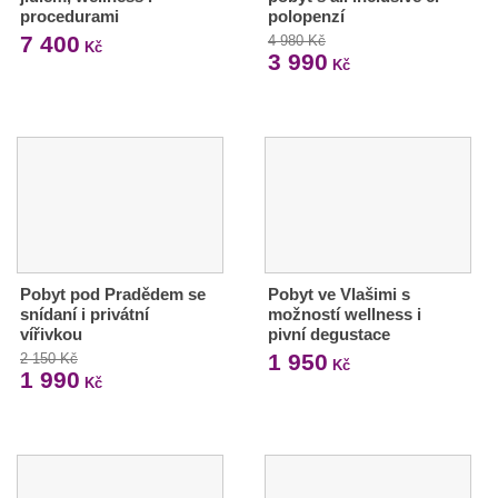
procedurami
polopenzí
7 400
4 980 Kč
Kč
3 990
Kč
Pobyt pod Pradědem se
Pobyt ve Vlašimi s
snídaní i privátní
možností wellness i
vířivkou
pivní degustace
1 950
2 150 Kč
Kč
1 990
Kč