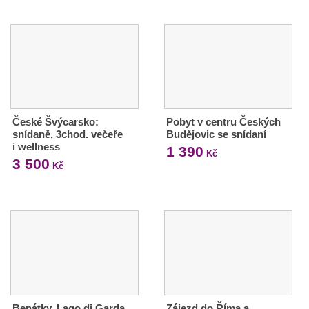
České Švýcarsko:
Pobyt v centru Českých
snídaně, 3chod. večeře
Budějovic se snídaní
i wellness
1 390
Kč
3 500
Kč
Benátky, Lago di Garda,
Zájezd do Říma a