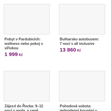
Pobyt v Pardubicích:
Bulharsko autobusem:
wellness nebo pokoj s
7 nocí s all inclusive
vířivkou
13 860
Kč
1 999
Kč
Zájezd do Řecka: 9–12
Pohodová sobota:
nocí u moře, v ceně
jednodenní koupání u