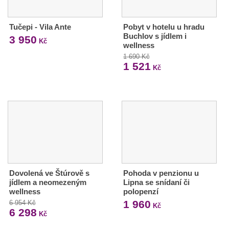
Tučepi - Vila Ante
Pobyt v hotelu u hradu
Buchlov s jídlem i
3 950
Kč
wellness
1 690 Kč
1 521
Kč
Dovolená ve Štúrově s
Pohoda v penzionu u
jídlem a neomezeným
Lipna se snídaní či
wellness
polopenzí
1 960
6 954 Kč
Kč
6 298
Kč