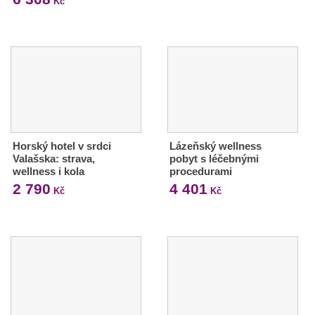
Kč
Horský hotel v srdci
Lázeňský wellness
Valašska: strava,
pobyt s léčebnými
wellness i kola
procedurami
2 790
4 401
Kč
Kč