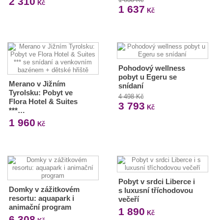
2 310
Kč
1 637
Kč
Pohodový wellness
pobyt u Egeru se
Merano v Jižním
snídaní
Tyrolsku: Pobyt ve
4 498 Kč
Flora Hotel & Suites
3 793
Kč
***…
1 960
Kč
Pobyt v srdci Liberce i
Domky v zážitkovém
s luxusní tříchodovou
resortu: aquapark i
večeří
animační program
1 890
Kč
6 308