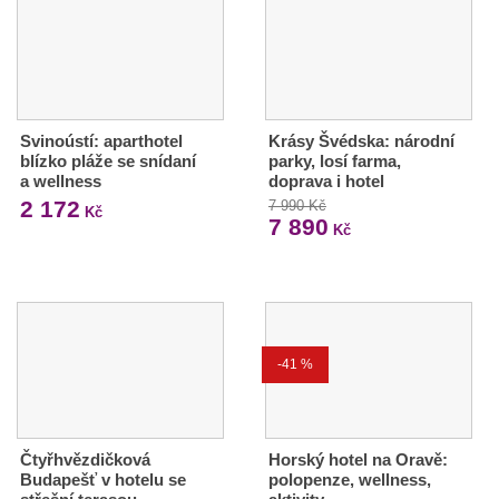
Svinoústí: aparthotel
Krásy Švédska: národní
blízko pláže se snídaní
parky, losí farma,
a wellness
doprava i hotel
2 172
7 990 Kč
Kč
7 890
Kč
-41 %
Čtyřhvězdičková
Horský hotel na Oravě:
Budapešť v hotelu se
polopenze, wellness,