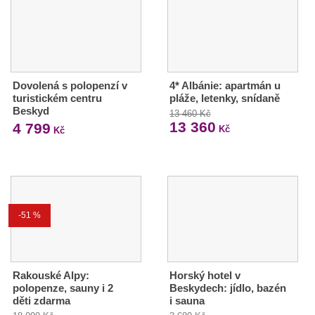
Dovolená s polopenzí v
4* Albánie: apartmán u
turistickém centru
pláže, letenky, snídaně
Beskyd
13 460 Kč
13 360
4 799
Kč
Kč
-51 %
Rakouské Alpy:
Horský hotel v
polopenze, sauny i 2
Beskydech: jídlo, bazén
děti zdarma
i sauna