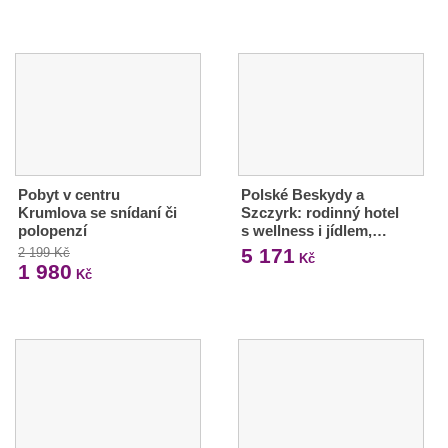
Pobyt v centru
Polské Beskydy a
Krumlova se snídaní či
Szczyrk: rodinný hotel
polopenzí
s wellness i jídlem,…
5 171
2 199 Kč
Kč
1 980
Kč