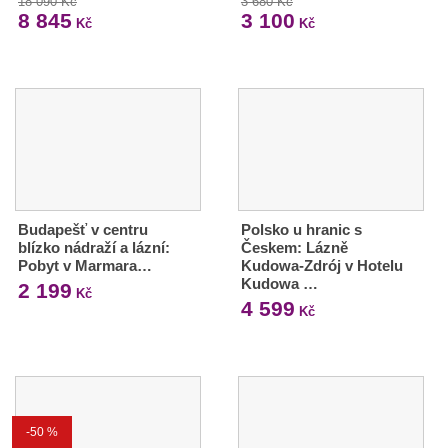
18 090 Kč
3 680 Kč
8 845
3 100
Kč
Kč
Budapešť v centru
Polsko u hranic s
blízko nádraží a lázní:
Českem: Lázně
Pobyt v Marmara…
Kudowa-Zdrój v Hotelu
Kudowa …
2 199
Kč
4 599
Kč
-50 %