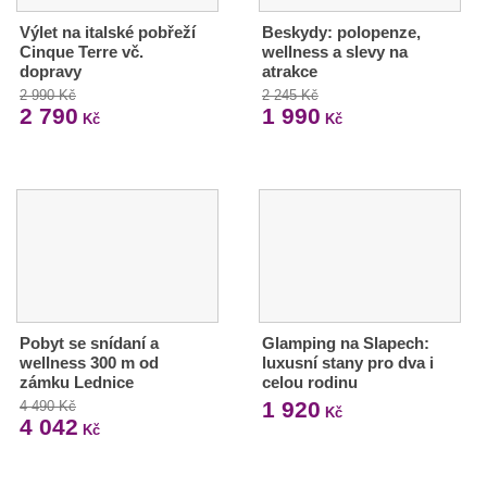
Výlet na italské pobřeží
Beskydy: polopenze,
Cinque Terre vč.
wellness a slevy na
dopravy
atrakce
2 990 Kč
2 245 Kč
2 790
1 990
Kč
Kč
Pobyt se snídaní a
Glamping na Slapech:
wellness 300 m od
luxusní stany pro dva i
zámku Lednice
celou rodinu
1 920
4 490 Kč
Kč
4 042
Kč