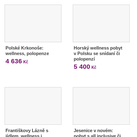
Polské Krkonoše:
Horský wellness pobyt
wellness, polopenze
v Polsku se snídaní či
polopenzí
4 636
Kč
5 400
Kč
Františkovy Lázně s
Jesenice v novém:
jídlem, wellness i
pobyt s all inclusive či