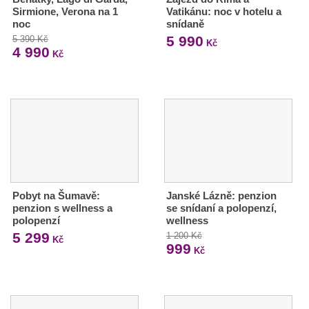
Sirmione, Verona na 1
Vatikánu: noc v hotelu a
noc
snídaně
5 990
5 390 Kč
Kč
4 990
Kč
Pobyt na Šumavě:
Janské Lázně: penzion
penzion s wellness a
se snídaní a polopenzí,
polopenzí
wellness
5 299
1 200 Kč
Kč
999
Kč