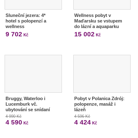
Sluneční jezera: 4*
Wellness pobyt v
hotel s polopenzí a
Maďarsku se vstupem
wellness
do lázní a aquaparku
9 702
15 002
Kč
Kč
Bruggy, Waterloo i
Pobyt v Polanica Zdrój:
Lucemburk vč.
polopenze, masáž i
ubytování se snídaní
lázeň
4 990 Kč
4 596 Kč
4 590
4 424
Kč
Kč