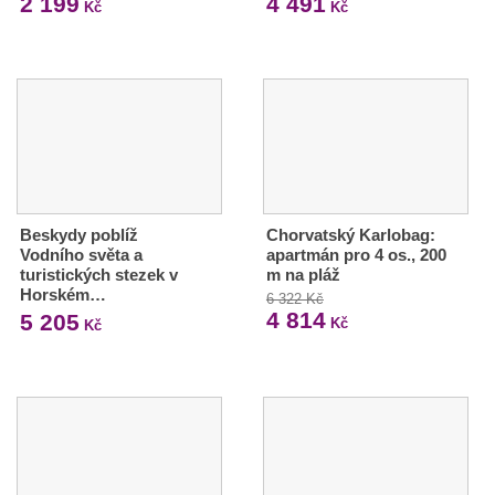
2 199
4 491
Kč
Kč
Beskydy poblíž
Chorvatský Karlobag:
Vodního světa a
apartmán pro 4 os., 200
turistických stezek v
m na pláž
Horském…
6 322 Kč
4 814
5 205
Kč
Kč