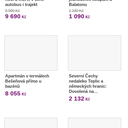
autobus i trajekt
Balatonu
9 990 Kč
1 190 Kč
9 690
1 090
Kč
Kč
Apartmán v termálech
Severní Čechy
Bešeňová přímo u
nedaleko Teplic a
bazénů
německých hranic:
Dovolená na…
8 055
Kč
2 132
Kč