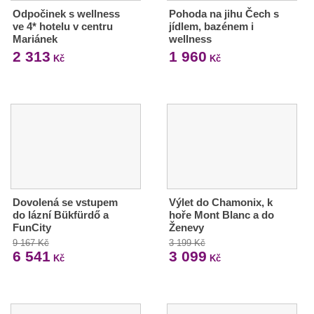
Odpočinek s wellness
Pohoda na jihu Čech s
ve 4* hotelu v centru
jídlem, bazénem i
Mariánek
wellness
2 313
1 960
Kč
Kč
Dovolená se vstupem
Výlet do Chamonix, k
do lázní Bükfürdő a
hoře Mont Blanc a do
FunCity
Ženevy
9 167 Kč
3 199 Kč
6 541
3 099
Kč
Kč