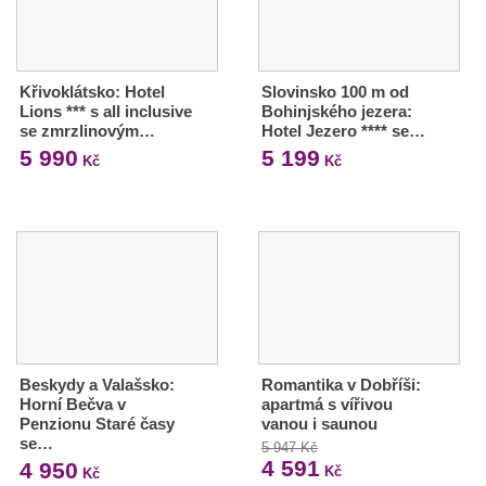
Křivoklátsko: Hotel
Slovinsko 100 m od
Lions *** s all inclusive
Bohinjského jezera:
se zmrzlinovým…
Hotel Jezero **** se…
5 990
5 199
Kč
Kč
Beskydy a Valašsko:
Romantika v Dobříši:
Horní Bečva v
apartmá s vířivou
Penzionu Staré časy
vanou i saunou
se…
5 947 Kč
4 591
4 950
Kč
Kč