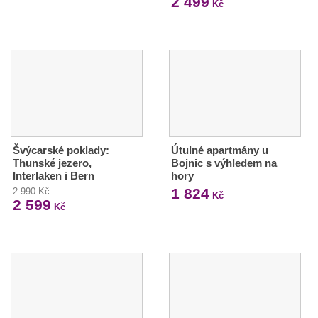
2 499
Kč
Švýcarské poklady:
Útulné apartmány u
Thunské jezero,
Bojnic s výhledem na
Interlaken i Bern
hory
1 824
2 990 Kč
Kč
2 599
Kč