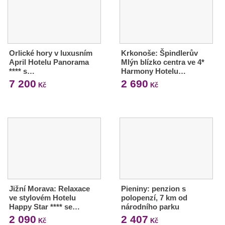
Orlické hory v luxusním
Krkonoše: Špindlerův
April Hotelu Panorama
Mlýn blízko centra ve 4*
**** s…
Harmony Hotelu…
7 200
2 690
Kč
Kč
Jižní Morava: Relaxace
Pieniny: penzion s
ve stylovém Hotelu
polopenzí, 7 km od
Happy Star **** se…
národního parku
2 090
2 407
Kč
Kč