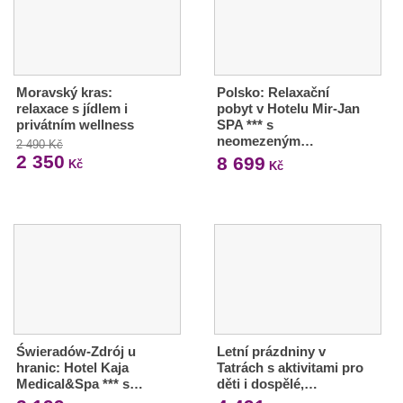
Moravský kras:
Polsko: Relaxační
relaxace s jídlem i
pobyt v Hotelu Mir-Jan
privátním wellness
SPA *** s
neomezeným…
2 490 Kč
2 350
8 699
Kč
Kč
Świeradów-Zdrój u
Letní prázdniny v
hranic: Hotel Kaja
Tatrách s aktivitami pro
Medical&Spa *** s…
děti i dospělé,…