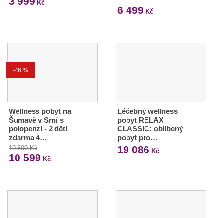
3 999
Kč
6 499
Kč
-46 %
Wellness pobyt na
Léčebný wellness
Šumavě v Srní s
pobyt RELAX
polopenzí - 2 děti
CLASSIC: oblíbený
zdarma 4…
pobyt pro…
19 086
19 600 Kč
Kč
10 599
Kč