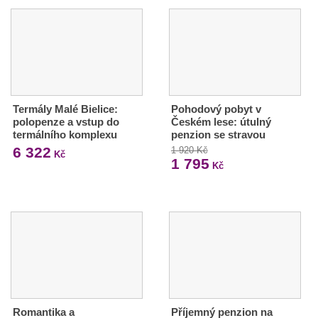
Termály Malé Bielice:
Pohodový pobyt v
polopenze a vstup do
Českém lese: útulný
termálního komplexu
penzion se stravou
6 322
1 920 Kč
Kč
1 795
Kč
Romantika a
Příjemný penzion na