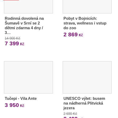
Rodinná dovolená na
Pobyt v Bojnicích:
Šumavě v Srní se 2
strava, wellness i vstup
dětmi zdarma 4 dny /
do zoo
3…
2 869
Kč
14 900 Kč
7 399
Kč
Tučepi - Vila Ante
UNESCO výlet: busem
na nádherná Plitvická
3 950
Kč
jezera
2 690 Kč