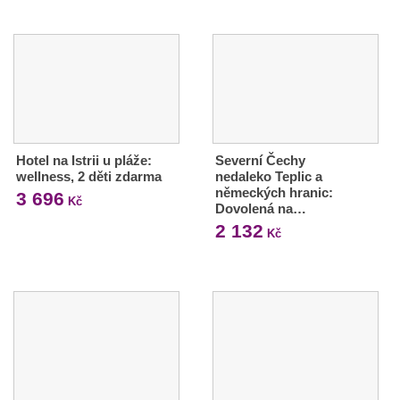
Hotel na Istrii u pláže:
Severní Čechy
wellness, 2 děti zdarma
nedaleko Teplic a
německých hranic:
3 696
Kč
Dovolená na…
2 132
Kč