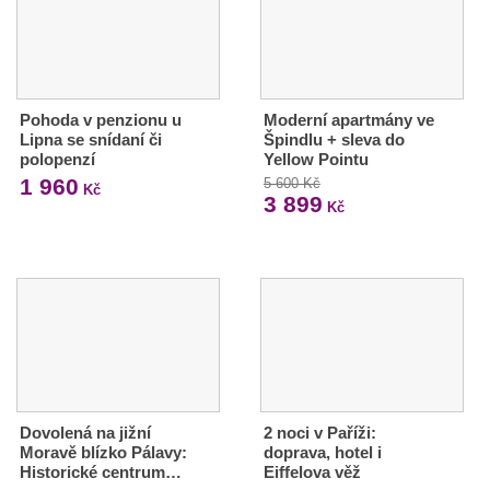
Pohoda v penzionu u
Moderní apartmány ve
Lipna se snídaní či
Špindlu + sleva do
polopenzí
Yellow Pointu
1 960
5 600 Kč
Kč
3 899
Kč
Dovolená na jižní
2 noci v Paříži:
Moravě blízko Pálavy:
doprava, hotel i
Historické centrum…
Eiffelova věž