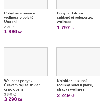
Pobyt se stravou a
Pobyt v Ustroni:
wellness v polské
snídaně či polopenze,
Ustroni
wellness
1 797
2 011 Kč
Kč
1 896
Kč
Wellness pobyt v
Kolobřeh: luxusní
Českém ráji se snídaní
rodinný hotel u pláže,
či polopenzí
strava i wellness
2 249
3 870 Kč
Kč
3 290
Kč