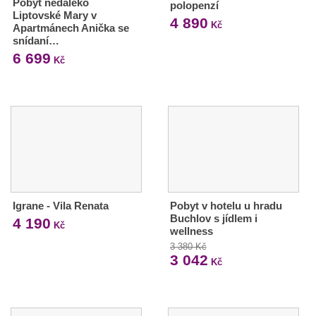
Pobyt nedaleko
polopenzí
Liptovské Mary v
4 890
Kč
Apartmánech Anička se
snídaní…
6 699
Kč
Igrane - Vila Renata
Pobyt v hotelu u hradu
Buchlov s jídlem i
4 190
Kč
wellness
3 380 Kč
3 042
Kč