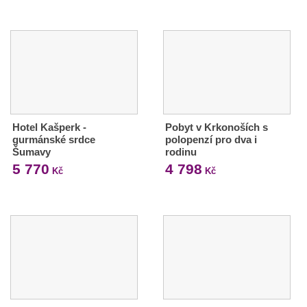
Hotel Kašperk -
Pobyt v Krkonoších s
gurmánské srdce
polopenzí pro dva i
Šumavy
rodinu
5 770
4 798
Kč
Kč