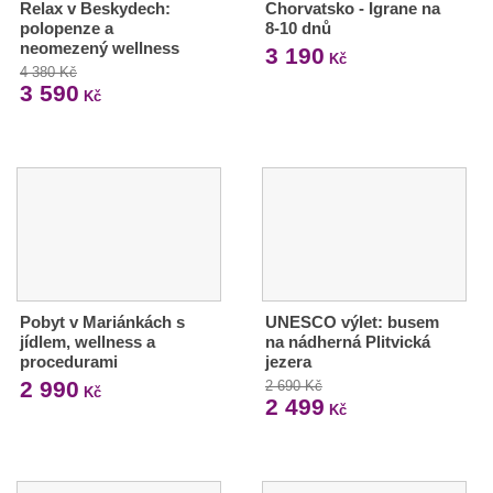
Relax v Beskydech:
Chorvatsko - Igrane na
polopenze a
8-10 dnů
neomezený wellness
3 190
Kč
4 380 Kč
3 590
Kč
Pobyt v Mariánkách s
UNESCO výlet: busem
jídlem, wellness a
na nádherná Plitvická
procedurami
jezera
2 990
2 690 Kč
Kč
2 499
Kč