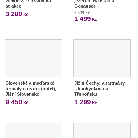
wellness i slevami na
jezerům Hallstatt a
atrakce
Gosausee
3 280
1 599 Kč
Kč
1 499
Kč
Slovenské a maďarské
Jižní Čechy: apartmány
termály na 5 dní (hotel),
s kuchyňkou na
Jižní Slovensko
Třeboňsku
9 450
1 299
Kč
Kč