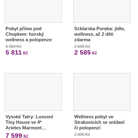
Pobyt přímo pod
Szklarska Poręba: jídlo,
Chopkem: horský
wellness, až 2 děti
wellness a polopenze
zdarma
6 054 Kč
2 643 Kč
5 811
2 585
Kč
Kč
Vysoké Tatry: Luxusní
Wellness pobyt ve
Tiny House ve 4*
Strakonicích se snídaní
Arietes Marmont…
či polopenzí
7 599
2 490 Kč
Kč