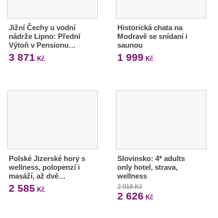
Jižní Čechy u vodní
Historická chata na
nádrže Lipno: Přední
Modravě se snídaní i
Výtoň v Pensionu…
saunou
3 871
1 999
Kč
Kč
Polské Jizerské hory s
Slovinsko: 4* adults
wellness, polopenzí i
only hotel, strava,
masáží, až dvě…
wellness
2 585
2 918 Kč
Kč
2 626
Kč