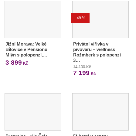
-49 %
Jižní Morava: Velké
Privátní vířivka v
Bílovice v Pensionu
pivovaru – wellness
Mlýn s polopenzí,…
Rožmberk s polopenzí
3…
3 899
Kč
14 100 Kč
7 199
Kč