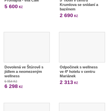
Promajna - vila Čale
5* hotel v centru
Krumlova se snídaní a
5 600
Kč
bazénem
2 690
Kč
Dovolená ve Štúrově s
Odpočinek s wellness
jídlem a neomezeným
ve 4* hotelu v centru
wellness
Mariánek
2 313
6 954 Kč
Kč
6 298
Kč