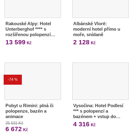
Rakouské Alpy: Hotel
Albánské Vlorë:
Unterberghof **** s
moderní hotel přímo u
rozšířenou polopenzí…
moře, snídaně
13 599
2 128
Kč
Kč
-74 %
Pobyt u Rimini: plná či
Vysočina: Hotel Podlesí
polopenze, bazén a
*** s polopenzí a
animace
bazénem + vstup do…
4 316
25 531 Kč
Kč
6 672
Kč