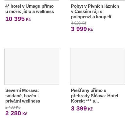
4* hotel v Umagu přímo
Pobyt v Pivních lázních
u moře: jídlo a wellness
v Českém ráji s
polopenzí a koupelí
10 395
Kč
4 620 Kč
3 999
Kč
Severní Morava:
Piešťany přímo u
snídaně, bazén i
přehrady Sĺňava: Hotel
privátní wellness
Korekt *** s…
3 399
2 480 Kč
Kč
2 280
Kč