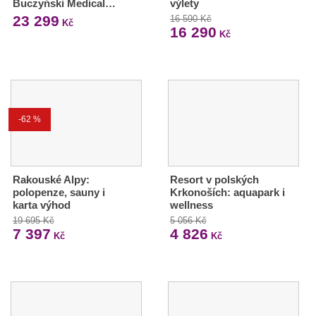
Buczyński Medical…
výlety
23 299
16 590 Kč
Kč
16 290
Kč
-62 %
Rakouské Alpy:
Resort v polských
polopenze, sauny i
Krkonoších: aquapark i
karta výhod
wellness
19 695 Kč
5 056 Kč
7 397
4 826
Kč
Kč