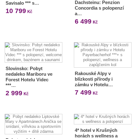
Dachsteinu: Penzion
Savisalo *** s…
Concordia s polopenzí
10 799
Kč
a…
6 499
Kč
Slovinsko: Pobyt
Rakouské Alpy v
nedaleko Mariboru ve
blízkosti přírody i
Forest Hotelu Videc
zámku v Hotelu…
***…
7 499
2 999
Kč
Kč
4* hotel v Krušných
horách s wellness a