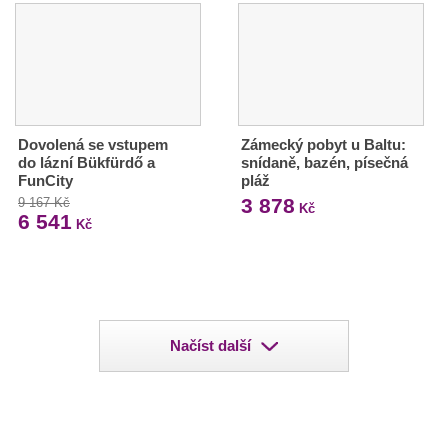
Dovolená se vstupem
Zámecký pobyt u Baltu:
do lázní Bükfürdő a
snídaně, bazén, písečná
FunCity
pláž
3 878
9 167 Kč
Kč
6 541
Kč
Načíst další