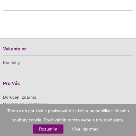
Vykupto.cz
Kontakty
Pro Vás
Doručení zdarma
Vykupto na Facebooku
Tento web používá k poskytování služeb a personifikaci obsahu
Důvěryhodný nákup
soubory cookie. Používáním tohoto webu s tím souhlasíte.
Rozumím
Více informací
Naše společnost je členem Asociace pro elektronickou