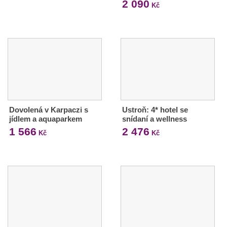
2 090
Kč
Dovolená v Karpaczi s
Ustroň: 4* hotel se
jídlem a aquaparkem
snídaní a wellness
1 566
2 476
Kč
Kč