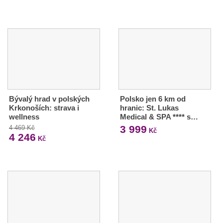
Bývalý hrad v polských
Polsko jen 6 km od
Krkonoších: strava i
hranic: St. Lukas
wellness
Medical & SPA **** s…
3 999
4 469 Kč
Kč
4 246
Kč