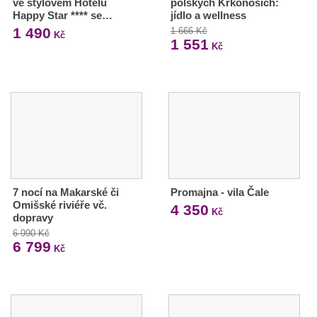
ve stylovém Hotelu
polských Krkonoších:
Happy Star **** se…
jídlo a wellness
1 490
1 666 Kč
Kč
1 551
Kč
7 nocí na Makarské či
Promajna - vila Čale
Omišské riviéře vč.
4 350
Kč
dopravy
6 990 Kč
6 799
Kč