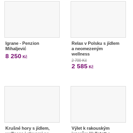
Igrane - Penzion
Relax v Polsku s jídlem
Mihaljević
a neomezeným
wellness
8 250
Kč
2 700 Kč
2 585
Kč
Krušné hory s jídlem,
Výlet k rakouským