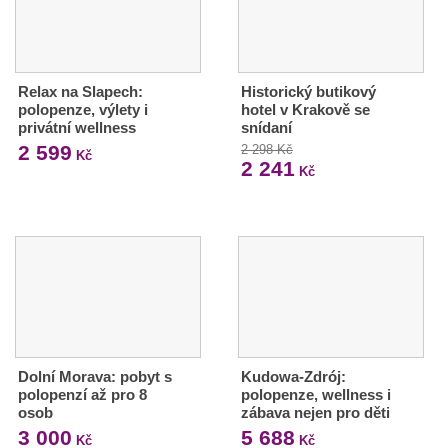
Relax na Slapech:
Historický butikový
polopenze, výlety i
hotel v Krakově se
privátní wellness
snídaní
2 599
2 298 Kč
Kč
2 241
Kč
Dolní Morava: pobyt s
Kudowa-Zdrój:
polopenzí až pro 8
polopenze, wellness i
osob
zábava nejen pro děti
3 000
5 688
Kč
Kč