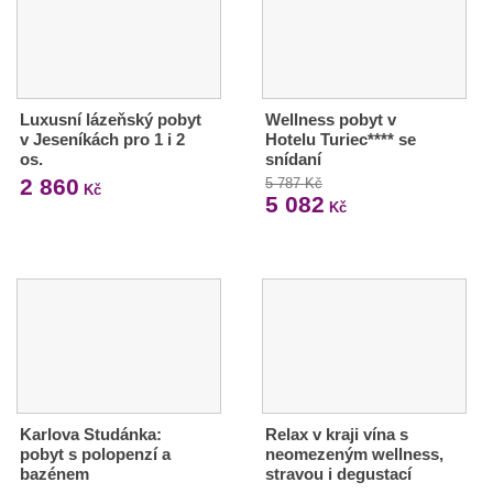
Luxusní lázeňský pobyt
Wellness pobyt v
v Jeseníkách pro 1 i 2
Hotelu Turiec**** se
os.
snídaní
2 860
5 787 Kč
Kč
5 082
Kč
Karlova Studánka:
Relax v kraji vína s
pobyt s polopenzí a
neomezeným wellness,
bazénem
stravou i degustací