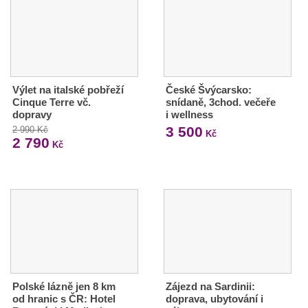
Výlet na italské pobřeží
České Švýcarsko:
Cinque Terre vč.
snídaně, 3chod. večeře
dopravy
i wellness
3 500
2 990 Kč
Kč
2 790
Kč
Polské lázně jen 8 km
Zájezd na Sardinii:
od hranic s ČR: Hotel
doprava, ubytování i