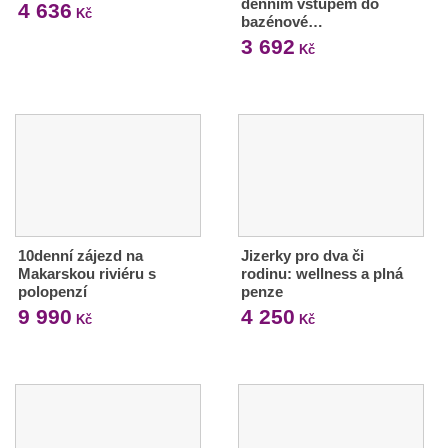
denním vstupem do
4 636
Kč
bazénové…
3 692
Kč
10denní zájezd na
Jizerky pro dva či
Makarskou riviéru s
rodinu: wellness a plná
polopenzí
penze
9 990
4 250
Kč
Kč