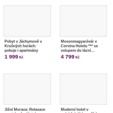
Pobyt v Jáchymově v
Mosonmagyaróvár v
Krušných horách:
Corvina Hotelu *** se
pokoje i apartmány
vstupem do lázní…
1 999
4 799
Kč
Kč
Jižní Morava: Relaxace
Moderní hotel v