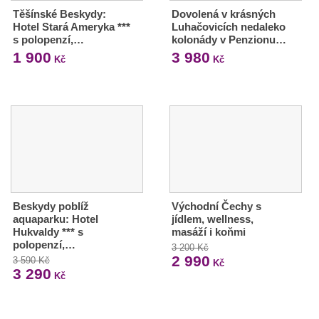
Těšínské Beskydy:
Dovolená v krásných
Hotel Stará Ameryka ***
Luhačovicích nedaleko
s polopenzí,…
kolonády v Penzionu…
1 900
3 980
Kč
Kč
Beskydy poblíž
Východní Čechy s
aquaparku: Hotel
jídlem, wellness,
Hukvaldy *** s
masáží i koňmi
polopenzí,…
3 200 Kč
2 990
3 590 Kč
Kč
3 290
Kč