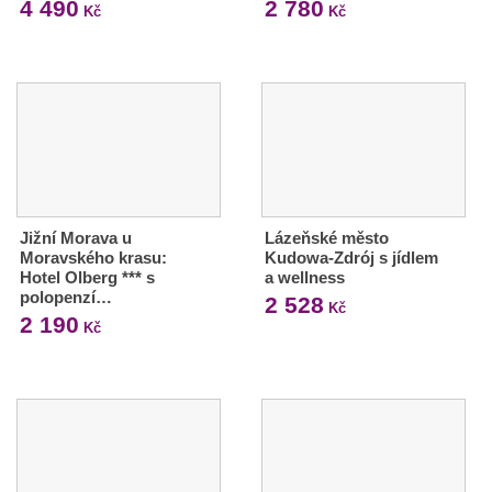
4 490
2 780
Kč
Kč
Jižní Morava u
Lázeňské město
Moravského krasu:
Kudowa-Zdrój s jídlem
Hotel Olberg *** s
a wellness
polopenzí…
2 528
Kč
2 190
Kč