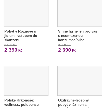
Pobyt v Rožnově s
Vinné lázně jen pro vás
jídlem i vstupem do
s neomezenou
skanzenu
konzumací vína
2 600 Kč
3 080 Kč
2 390
2 690
Kč
Kč
Polské Krkonoše:
Ozdravně-léčebný
wellness, polopenze
pobyt v lázních s