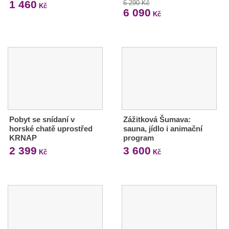
1 460
6 290 Kč
Kč
6 090
Kč
Pobyt se snídaní v
Zážitková Šumava:
horské chatě uprostřed
sauna, jídlo i animační
KRNAP
program
2 399
3 600
Kč
Kč