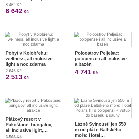
8 462 Kč
6 642
Kč
Pobyt v Kolobřehu:
Poloostrov Pelješac:
wellness, all inclusive
polopenze i all inclusive
light a noc zdarma
a bazén
4 741
2 645 Kč
Kč
2 513
Kč
Plážový resort v
Lázně Svinoústí jen 550
Pakoštane: bungalov,
m od pláže Baltského
all inclusive light,…
moře: Hotel…
6 565 Kč