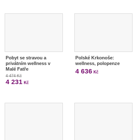
Pobyt se stravou a
Polské Krkonoše:
privátním wellness v
wellness, polopenze
Malé Fatře
4 636
Kč
4 474 Kč
4 231
Kč