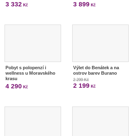
3 332
3 899
Kč
Kč
Pobyt s polopenzí i
Výlet do Benátek a na
wellness u Moravského
ostrov barev Burano
krasu
2 299 Kč
2 199
4 290
Kč
Kč