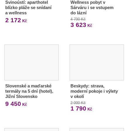
Svinoústí: aparthotel
Wellness pobyt v
blízko pláže se snídaní
Sárváru i se vstupem
a wellness
do lázní
2 172
4 790 Kč
Kč
3 623
Kč
Slovenské a maďarské
Beskydy: strava,
termály na 5 dní (hotel),
moderní pokoje i výlety
Jižní Slovensko
v okolí
9 450
2 000 Kč
Kč
1 790
Kč