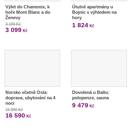
Výlet do Chamonix, k
Útulné apartmány u
hoře Mont Blanc a do
Bojnic s výhledem na
Ženevy
hory
1 824
3 199 Kč
Kč
3 099
Kč
Norsko včetně Osla:
Dovolená u Baltu:
doprava, ubytování na 4
polopenze, sauna
noci
9 479
Kč
16 990 Kč
16 590
Kč