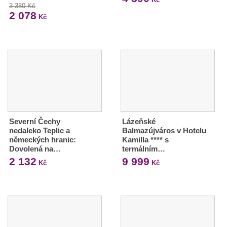
3 380 Kč
2 078
Kč
Severní Čechy
Lázeňské
nedaleko Teplic a
Balmazújváros v Hotelu
německých hranic:
Kamilla **** s
Dovolená na…
termálním…
2 132
9 999
Kč
Kč