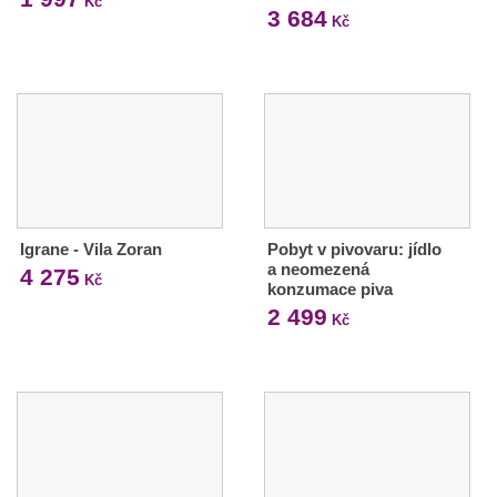
Kč
3 684
Kč
Igrane - Vila Zoran
Pobyt v pivovaru: jídlo
a neomezená
4 275
Kč
konzumace piva
2 499
Kč