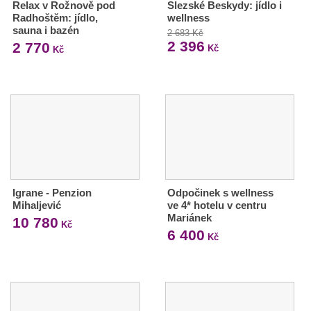
Relax v Rožnově pod
Slezské Beskydy: jídlo i
Radhoštěm: jídlo,
wellness
sauna i bazén
2 683 Kč
2 396
2 770
Kč
Kč
Igrane - Penzion
Odpočinek s wellness
Mihaljević
ve 4* hotelu v centru
Mariánek
10 780
Kč
6 400
Kč