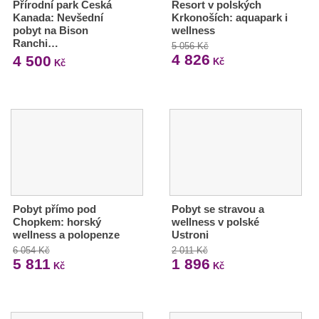
Přírodní park Česká
Resort v polských
Kanada: Nevšední
Krkonoších: aquapark i
pobyt na Bison
wellness
Ranchi…
5 056 Kč
4 826
4 500
Kč
Kč
Pobyt přímo pod
Pobyt se stravou a
Chopkem: horský
wellness v polské
wellness a polopenze
Ustroni
6 054 Kč
2 011 Kč
5 811
1 896
Kč
Kč