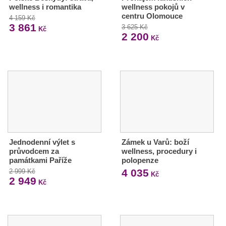
wellness i romantika
wellness pokojů v
centru Olomouce
4 159 Kč
3 861
3 625 Kč
Kč
2 200
Kč
Jednodenní výlet s
Zámek u Varů: boží
průvodcem za
wellness, procedury i
památkami Paříže
polopenze
4 035
2 999 Kč
Kč
2 949
Kč