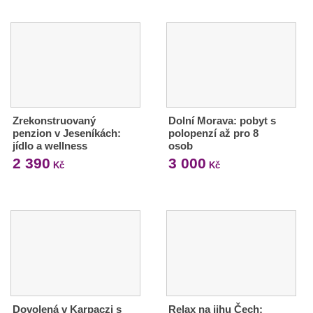
Zrekonstruovaný
Dolní Morava: pobyt s
penzion v Jeseníkách:
polopenzí až pro 8
jídlo a wellness
osob
2 390
3 000
Kč
Kč
Dovolená v Karpaczi s
Relax na jihu Čech: