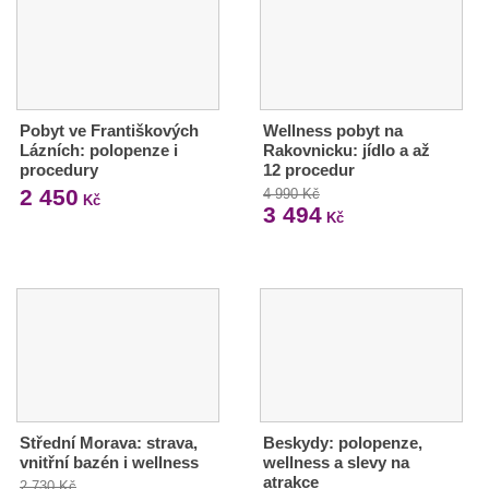
Pobyt ve Františkových
Wellness pobyt na
Lázních: polopenze i
Rakovnicku: jídlo a až
procedury
12 procedur
2 450
4 990 Kč
Kč
3 494
Kč
Střední Morava: strava,
Beskydy: polopenze,
vnitřní bazén i wellness
wellness a slevy na
atrakce
2 730 Kč