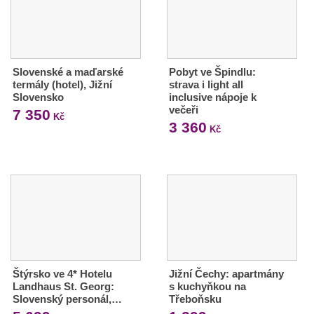
Slovenské a maďarské
Pobyt ve Špindlu:
termály (hotel), Jižní
strava i light all
Slovensko
inclusive nápoje k
večeři
7 350
Kč
3 360
Kč
Štýrsko ve 4* Hotelu
Jižní Čechy: apartmány
Landhaus St. Georg:
s kuchyňkou na
Slovenský personál,…
Třeboňsku