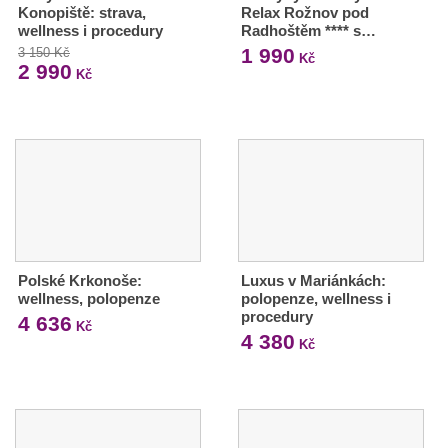
Konopiště: strava,
Relax Rožnov pod
wellness i procedury
Radhoštěm **** s…
1 990
3 150 Kč
Kč
2 990
Kč
Polské Krkonoše:
Luxus v Mariánkách:
wellness, polopenze
polopenze, wellness i
procedury
4 636
Kč
4 380
Kč