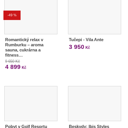
-49 %
Romantický relax v
Tučepi - Vila Ante
Rumburku – aroma
3 950
Kč
sauna, cukrárna a
fitness…
9 650 Kč
4 899
Kč
Pobyt v Golf Resortu
Beskydy: Ibis Styles