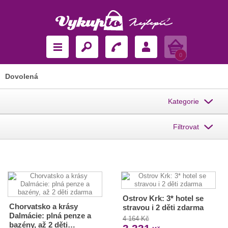
Košík
0
Dovolená
Kategorie
Filtrovat
Ostrov Krk: 3* hotel se
Chorvatsko a krásy
stravou i 2 děti zdarma
Dalmácie: plná penze a
4 164 Kč
bazény, až 2 děti…