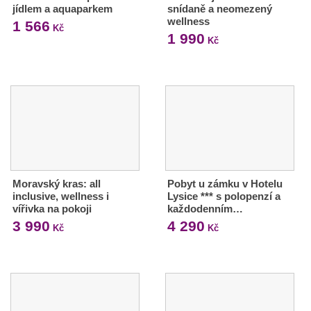
jídlem a aquaparkem
snídaně a neomezený
wellness
1 566
Kč
1 990
Kč
Moravský kras: all
Pobyt u zámku v Hotelu
inclusive, wellness i
Lysice *** s polopenzí a
vířivka na pokoji
každodenním…
3 990
4 290
Kč
Kč