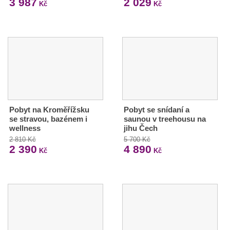
3 987
2 029
Kč
Kč
Pobyt na Kroměřížsku
Pobyt se snídaní a
se stravou, bazénem i
saunou v treehousu na
wellness
jihu Čech
2 810 Kč
5 700 Kč
2 390
4 890
Kč
Kč