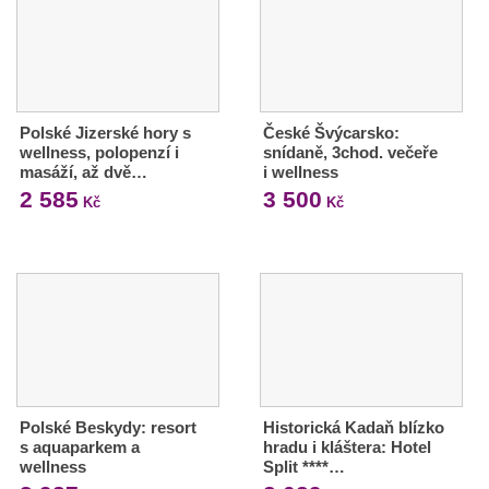
Polské Jizerské hory s
České Švýcarsko:
wellness, polopenzí i
snídaně, 3chod. večeře
masáží, až dvě…
i wellness
2 585
3 500
Kč
Kč
Polské Beskydy: resort
Historická Kadaň blízko
s aquaparkem a
hradu i kláštera: Hotel
wellness
Split ****…