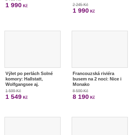
1 990
2 245 Kč
Kč
1 990
Kč
Výlet po perlách Solné
Francouzská riviéra
komory: Hallstatt,
busem na 2 noci: Nice i
Wolfgangsee aj.
Monako
1 599 Kč
8 590 Kč
1 549
8 190
Kč
Kč