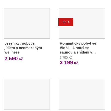
-52 %
Jeseníky: pobyt s
Romantický pobyt ve
jídlem a neomezeným
Vídni – 4 hotel se
wellness
saunou a snídaní v…
2 590
6 700 Kč
Kč
3 199
Kč