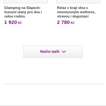
Glamping na Slapech:
Relax v kraji vína s
luxusní stany pro dva i
neomezeným wellness,
celou rodinu
stravou i degustací
1 920
2 780
Kč
Kč
Načíst další