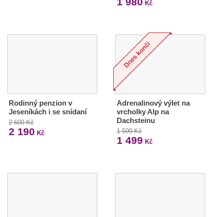
1 980
Kč
Rodinný penzion v
Adrenalinový výlet na
Jeseníkách i se snídaní
vrcholky Alp na
Dachsteinu
2 600 Kč
2 190
1 599 Kč
Kč
1 499
Kč