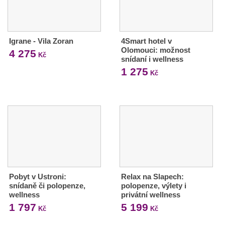
Igrane - Vila Zoran
4Smart hotel v
Olomouci: možnost
4 275
Kč
snídaní i wellness
1 275
Kč
Pobyt v Ustroni:
Relax na Slapech:
snídaně či polopenze,
polopenze, výlety i
wellness
privátní wellness
1 797
5 199
Kč
Kč