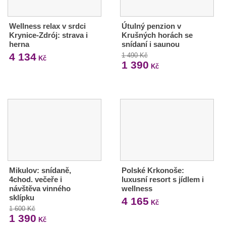
Wellness relax v srdci
Útulný penzion v
Krynice-Zdrój: strava i
Krušných horách se
herna
snídaní i saunou
4 134
1 490 Kč
Kč
1 390
Kč
Mikulov: snídaně,
Polské Krkonoše:
4chod. večeře i
luxusní resort s jídlem i
návštěva vinného
wellness
sklípku
4 165
Kč
1 600 Kč
1 390
Kč