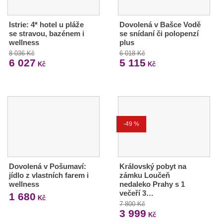
Istrie: 4* hotel u pláže
Dovolená v Bašce Vodě
se stravou, bazénem i
se snídaní či polopenzí
wellness
plus
8 036 Kč
6 018 Kč
6 027
5 115
Kč
Kč
-49 %
Dovolená v Pošumaví:
Královský pobyt na
jídlo z vlastních farem i
zámku Loučeň
wellness
nedaleko Prahy s 1
večeří 3…
1 680
Kč
7 800 Kč
3 999
Kč