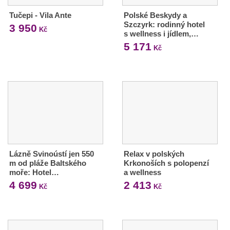
Tučepi - Vila Ante
Polské Beskydy a
Szczyrk: rodinný hotel
3 950
Kč
s wellness i jídlem,…
5 171
Kč
Lázně Svinoústí jen 550
Relax v polských
m od pláže Baltského
Krkonoších s polopenzí
moře: Hotel…
a wellness
4 699
2 413
Kč
Kč