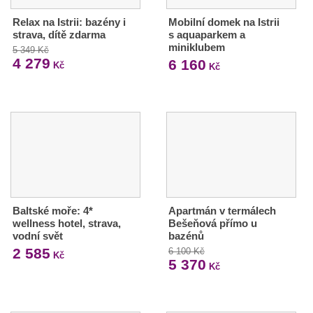
Relax na Istrii: bazény i
Mobilní domek na Istrii
strava, dítě zdarma
s aquaparkem a
miniklubem
5 349 Kč
4 279
6 160
Kč
Kč
Baltské moře: 4*
Apartmán v termálech
wellness hotel, strava,
Bešeňová přímo u
vodní svět
bazénů
2 585
6 100 Kč
Kč
5 370
Kč