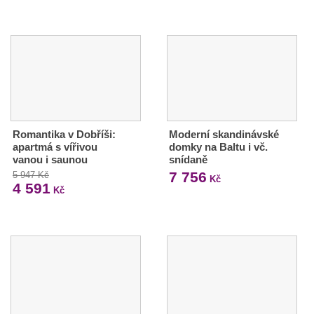
Romantika v Dobříši:
Moderní skandinávské
apartmá s vířivou
domky na Baltu i vč.
vanou i saunou
snídaně
7 756
5 947 Kč
Kč
4 591
Kč