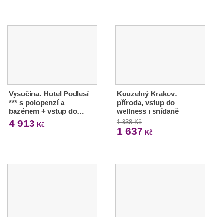
Vysočina: Hotel Podlesí
Kouzelný Krakov:
*** s polopenzí a
příroda, vstup do
bazénem + vstup do…
wellness i snídaně
4 913
1 838 Kč
Kč
1 637
Kč