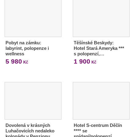
Pobyt na zámku:
Těšínské Beskydy:
labyrint, polopenze i
Hotel Stará Ameryka ***
wellness
s polopenzí,…
5 980
1 900
Kč
Kč
Dovolená v krásných
Hotel S-centrum Děčín
Luhačovicích nedaleko
**** se
kolonády v Penzionu…
snídaní/polopenzí,