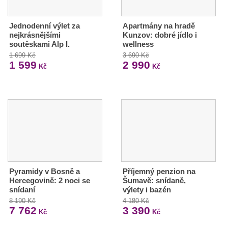
Jednodenní výlet za
Apartmány na hradě
nejkrásnějšími
Kunzov: dobré jídlo i
soutěskami Alp I.
wellness
1 699 Kč
3 690 Kč
1 599
2 990
Kč
Kč
Pyramidy v Bosně a
Příjemný penzion na
Hercegovině: 2 noci se
Šumavě: snídaně,
snídaní
výlety i bazén
8 190 Kč
4 180 Kč
7 762
3 390
Kč
Kč