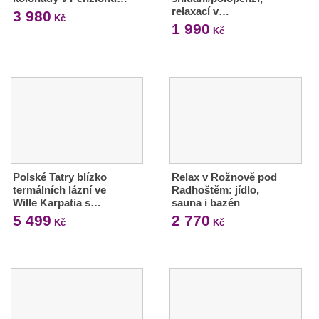
relaxací v…
3 980
Kč
1 990
Kč
Polské Tatry blízko
Relax v Rožnově pod
termálních lázní ve
Radhoštěm: jídlo,
Wille Karpatia s…
sauna i bazén
5 499
2 770
Kč
Kč