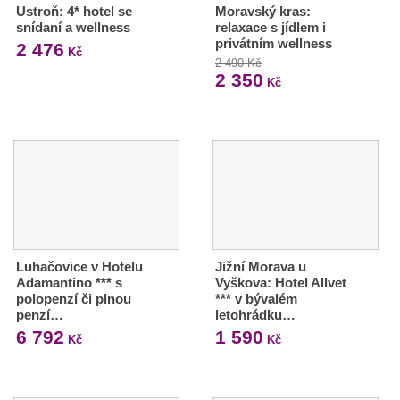
Ustroň: 4* hotel se
Moravský kras:
snídaní a wellness
relaxace s jídlem i
privátním wellness
2 476
Kč
2 490 Kč
2 350
Kč
Luhačovice v Hotelu
Jižní Morava u
Adamantino *** s
Vyškova: Hotel Allvet
polopenzí či plnou
*** v bývalém
penzí…
letohrádku…
6 792
1 590
Kč
Kč