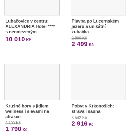
Luhačovice v centru:
Plavba po Lucernském
ALEXANDRIA Hotel ****
jezeru a unikátní
s neomezeným…
zubačka
10 010
2 890 Kč
Kč
2 499
Kč
Krušné hory s jídlem,
Pobyt v Krkonoších:
wellness i slevami na
strava i sauna
atrakce
3 542 Kč
2 916
2 190 Kč
Kč
1 790
Kč