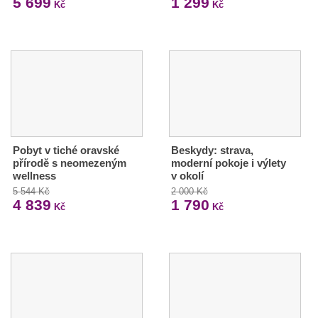
5 699
1 299
Kč
Kč
Pobyt v tiché oravské
Beskydy: strava,
přírodě s neomezeným
moderní pokoje i výlety
wellness
v okolí
5 544 Kč
2 000 Kč
4 839
1 790
Kč
Kč