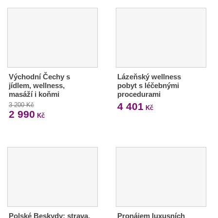
Východní Čechy s
Lázeňský wellness
jídlem, wellness,
pobyt s léčebnými
masáží i koňmi
procedurami
4 401
3 200 Kč
Kč
2 990
Kč
Polské Beskydy: strava,
Pronájem luxusních