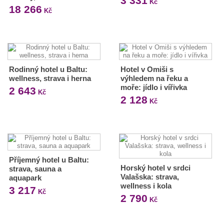
3 331
Kč
18 266
Kč
Rodinný hotel u Baltu:
Hotel v Omiši s
wellness, strava i herna
výhledem na řeku a
moře: jídlo i vířivka
2 643
Kč
2 128
Kč
Příjemný hotel u Baltu:
Horský hotel v srdci
strava, sauna a
Valašska: strava,
aquapark
wellness i kola
3 217
Kč
2 790
Kč