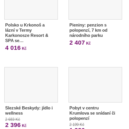
Polsko u Krkonoš a
Pieniny: penzion s
lázní v Termy
polopenzí, 7 km od
Karkonosze Resort &
národního parku
SPA se…
2 407
Kč
4 016
Kč
Slezské Beskydy: jídlo i
Pobyt v centru
wellness
Krumlova se snídaní či
polopenzí
2 683 Kč
2 396
2 199 Kč
Kč