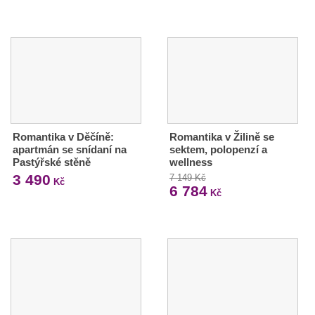
Romantika v Děčíně:
Romantika v Žilině se
apartmán se snídaní na
sektem, polopenzí a
Pastýřské stěně
wellness
3 490
7 149 Kč
Kč
6 784
Kč