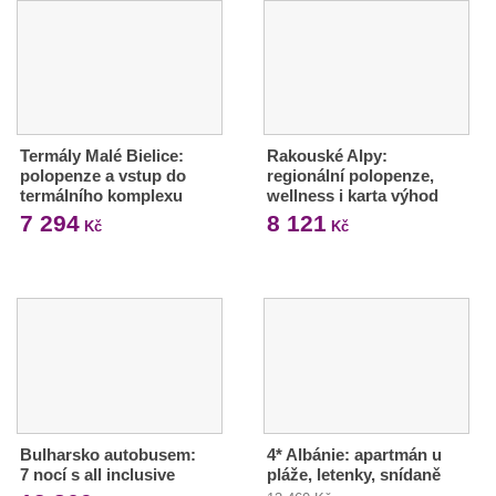
Termály Malé Bielice:
Rakouské Alpy:
polopenze a vstup do
regionální polopenze,
termálního komplexu
wellness i karta výhod
7 294
8 121
Kč
Kč
Bulharsko autobusem:
4* Albánie: apartmán u
7 nocí s all inclusive
pláže, letenky, snídaně