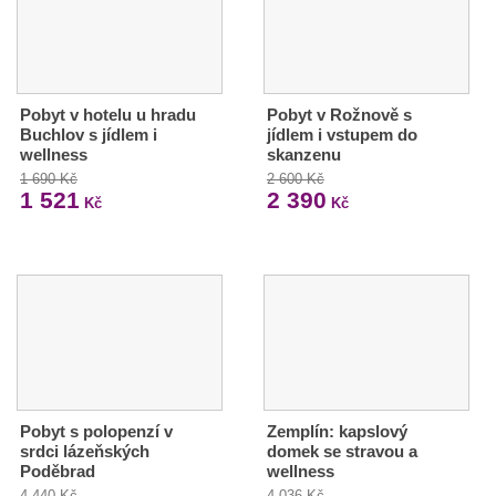
Pobyt v hotelu u hradu
Pobyt v Rožnově s
Buchlov s jídlem i
jídlem i vstupem do
wellness
skanzenu
1 690 Kč
2 600 Kč
1 521
2 390
Kč
Kč
Pobyt s polopenzí v
Zemplín: kapslový
srdci lázeňských
domek se stravou a
Poděbrad
wellness
4 440 Kč
4 036 Kč