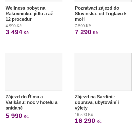
Wellness pobyt na
Poznávací zájezd do
Rakovnicku: jídlo a až
Slovinska: od Triglavu k
12 procedur
moři
4 990 Kč
7 590 Kč
3 494
7 290
Kč
Kč
Zájezd do Říma a
Zájezd na Sardinii:
Vatikánu: noc v hotelu a
doprava, ubytování i
snídaně
výlety
5 990
16 590 Kč
Kč
16 290
Kč