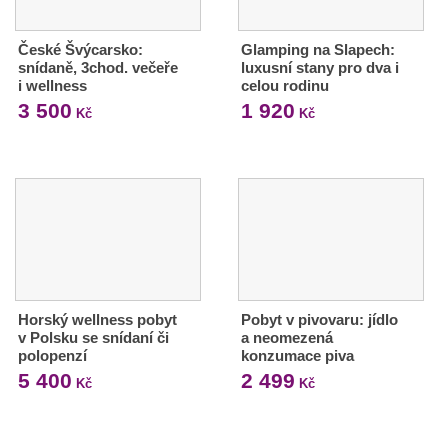
České Švýcarsko:
Glamping na Slapech:
snídaně, 3chod. večeře
luxusní stany pro dva i
i wellness
celou rodinu
3 500
1 920
Kč
Kč
Horský wellness pobyt
Pobyt v pivovaru: jídlo
v Polsku se snídaní či
a neomezená
polopenzí
konzumace piva
5 400
2 499
Kč
Kč