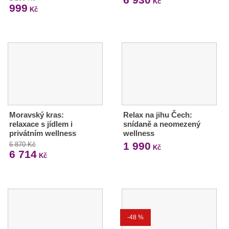
Kč
999
Kč
Moravský kras:
Relax na jihu Čech:
relaxace s jídlem i
snídaně a neomezený
privátním wellness
wellness
1 990
6 870 Kč
Kč
6 714
Kč
-48 %