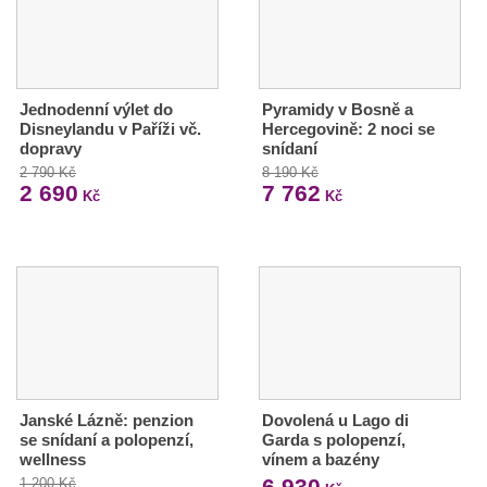
Jednodenní výlet do
Pyramidy v Bosně a
Disneylandu v Paříži vč.
Hercegovině: 2 noci se
dopravy
snídaní
2 790 Kč
8 190 Kč
2 690
7 762
Kč
Kč
Janské Lázně: penzion
Dovolená u Lago di
se snídaní a polopenzí,
Garda s polopenzí,
wellness
vínem a bazény
6 930
1 200 Kč