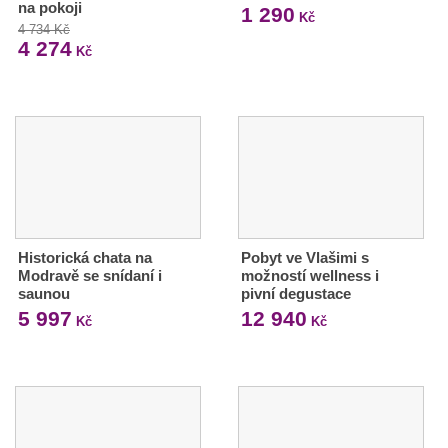
na pokoji
1 290
Kč
4 734 Kč
4 274
Kč
Historická chata na
Pobyt ve Vlašimi s
Modravě se snídaní i
možností wellness i
saunou
pivní degustace
5 997
12 940
Kč
Kč