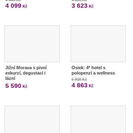
4 099
3 623
Kč
Kč
Jižní Morava s pivní
Osiek: 4* hotel s
exkurzí, degustací i
polopenzí a wellness
lázní
6 808 Kč
4 863
5 590
Kč
Kč