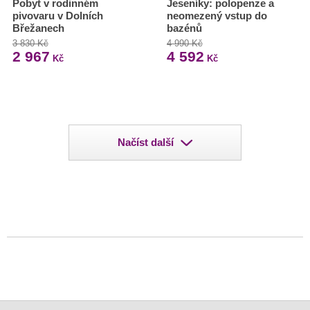
Pobyt v rodinném
Jeseníky: polopenze a
pivovaru v Dolních
neomezený vstup do
Břežanech
bazénů
3 830 Kč
4 990 Kč
2 967
4 592
Kč
Kč
Načíst další