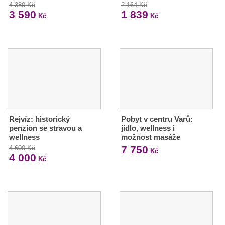
4 380 Kč
2 164 Kč
3 590
1 839
Kč
Kč
Rejvíz: historický
Pobyt v centru Varů:
penzion se stravou a
jídlo, wellness i
wellness
možnost masáže
7 750
4 600 Kč
Kč
4 000
Kč