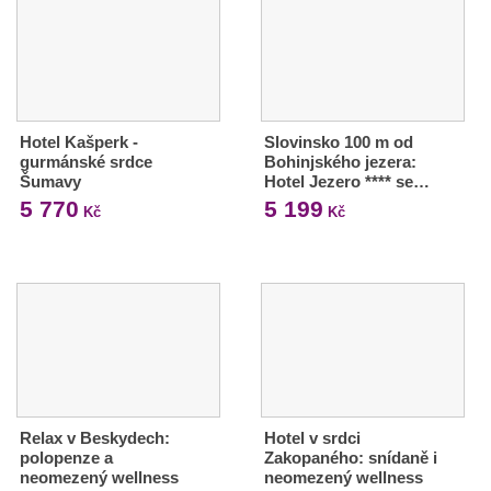
Hotel Kašperk -
Slovinsko 100 m od
gurmánské srdce
Bohinjského jezera:
Šumavy
Hotel Jezero **** se…
5 770
5 199
Kč
Kč
Relax v Beskydech:
Hotel v srdci
polopenze a
Zakopaného: snídaně i
neomezený wellness
neomezený wellness