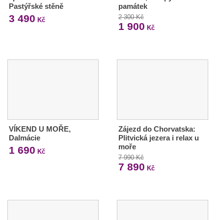
Pastýřské stěně
památek
3 490
2 300 Kč
Kč
1 900
Kč
VÍKEND U MOŘE,
Zájezd do Chorvatska:
Dalmácie
Plitvická jezera i relax u
moře
1 690
Kč
7 990 Kč
7 890
Kč