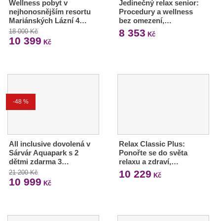
Wellness pobyt v
Jedinečný relax senior:
nejhonosnějším resortu
Procedury a wellness
Mariánských Lázní 4…
bez omezení,…
8 353
18 000 Kč
Kč
10 399
Kč
-48 %
All inclusive dovolená v
Relax Classic Plus:
Sárvár Aquapark s 2
Ponořte se do světa
dětmi zdarma 3…
relaxu a zdraví,…
10 229
21 200 Kč
Kč
10 999
Kč