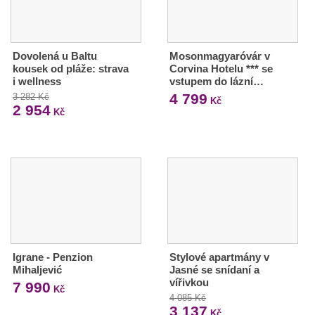
Dovolená u Baltu
Mosonmagyaróvár v
kousek od pláže: strava
Corvina Hotelu *** se
i wellness
vstupem do lázní…
4 799
3 282 Kč
Kč
2 954
Kč
Igrane - Penzion
Stylové apartmány v
Mihaljević
Jasné se snídaní a
vířivkou
7 990
Kč
4 085 Kč
3 137
Kč