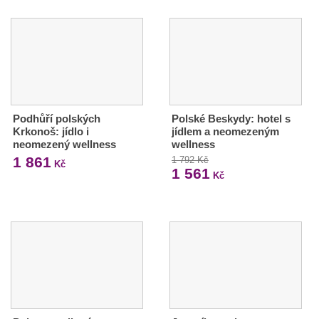
Podhůří polských
Polské Beskydy: hotel s
Krkonoš: jídlo i
jídlem a neomezeným
neomezený wellness
wellness
1 861
1 792 Kč
Kč
1 561
Kč