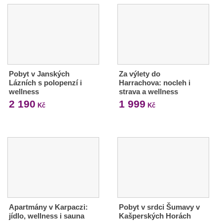
Pobyt v Janských
Za výlety do
Lázních s polopenzí i
Harrachova: nocleh i
wellness
strava a wellness
2 190
1 999
Kč
Kč
Apartmány v Karpaczi:
Pobyt v srdci Šumavy v
jídlo, wellness i sauna
Kašperských Horách