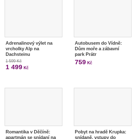
Adrenalinový výlet na
Autobusem do Vídně:
vrcholky Alp na
Dům moře a zábavní
Dachsteinu
park Prátr
759
1 599 Kč
Kč
1 499
Kč
Romantika v Děčíně:
Pobyt na hradě Krupka:
apartmán se snídaní na
snídaně, vstupy do