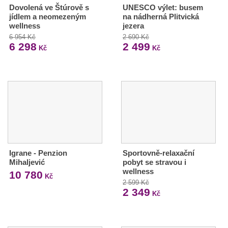
Dovolená ve Štúrově s
UNESCO výlet: busem
jídlem a neomezeným
na nádherná Plitvická
wellness
jezera
6 954 Kč
2 690 Kč
6 298
2 499
Kč
Kč
Igrane - Penzion
Sportovně-relaxační
Mihaljević
pobyt se stravou i
wellness
10 780
Kč
2 599 Kč
2 349
Kč