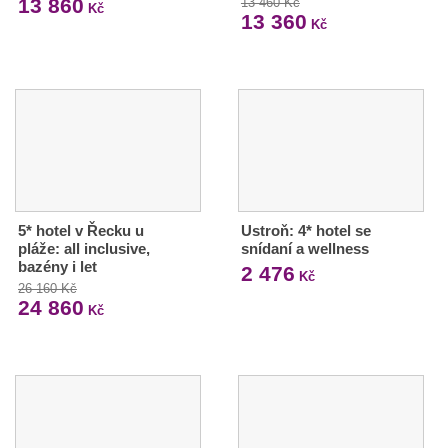
13 860
13 460 Kč
Kč
13 360
Kč
5* hotel v Řecku u
Ustroň: 4* hotel se
pláže: all inclusive,
snídaní a wellness
bazény i let
2 476
Kč
26 160 Kč
24 860
Kč