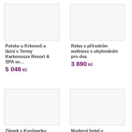
Polsko u Krkonoš a
Relax v přírodním
lázní v Termy
wellness s ubytováním
Karkonosze Resort &
pro dva
SPA se…
3 890
Kč
5 046
Kč
Zámek v Kynšperku:
Moderní hotel v