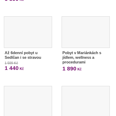
Až 6denní pobyt u
Pobyt v Mariánkách s
Sedlčan i se stravou
jídlem, wellness a
procedurami
1 599 Kč
1 440
1 890
Kč
Kč