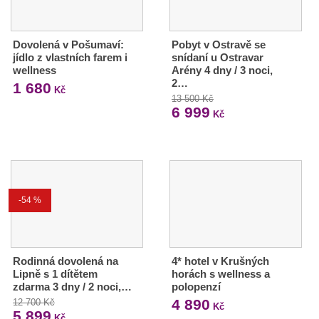
Dovolená v Pošumaví:
Pobyt v Ostravě se
jídlo z vlastních farem i
snídaní u Ostravar
wellness
Arény 4 dny / 3 noci,
2…
1 680
Kč
13 500 Kč
6 999
Kč
-54 %
Rodinná dovolená na
4* hotel v Krušných
Lipně s 1 dítětem
horách s wellness a
zdarma 3 dny / 2 noci,…
polopenzí
4 890
12 700 Kč
Kč
5 899
Kč