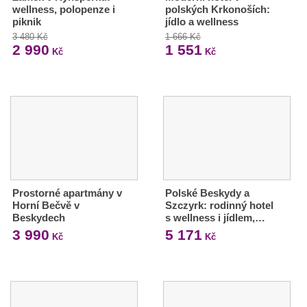
wellness, polopenze i
polských Krkonoších:
piknik
jídlo a wellness
3 480 Kč
1 666 Kč
2 990
1 551
Kč
Kč
Prostorné apartmány v
Polské Beskydy a
Horní Bečvě v
Szczyrk: rodinný hotel
Beskydech
s wellness i jídlem,…
3 990
5 171
Kč
Kč