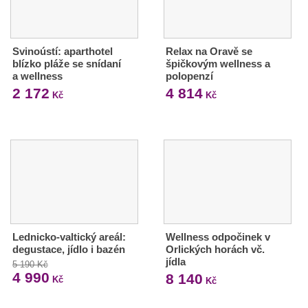
Svinoústí: aparthotel
Relax na Oravě se
blízko pláže se snídaní
špičkovým wellness a
a wellness
polopenzí
2 172
4 814
Kč
Kč
Lednicko-valtický areál:
Wellness odpočinek v
degustace, jídlo i bazén
Orlických horách vč.
jídla
5 190 Kč
4 990
8 140
Kč
Kč