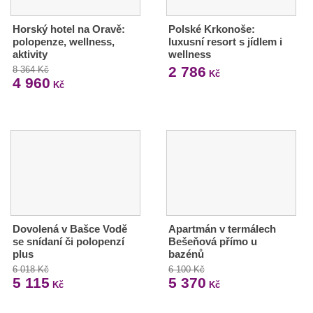
Horský hotel na Oravě:
Polské Krkonoše:
polopenze, wellness,
luxusní resort s jídlem i
aktivity
wellness
2 786
8 364 Kč
Kč
4 960
Kč
Dovolená v Bašce Vodě
Apartmán v termálech
se snídaní či polopenzí
Bešeňová přímo u
plus
bazénů
6 018 Kč
6 100 Kč
5 115
5 370
Kč
Kč