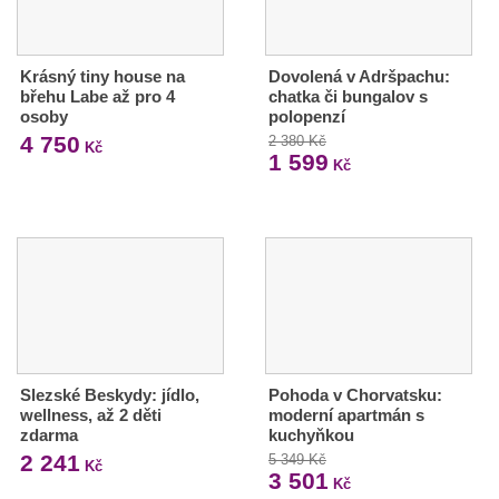
Krásný tiny house na
Dovolená v Adršpachu:
břehu Labe až pro 4
chatka či bungalov s
osoby
polopenzí
4 750
2 380 Kč
Kč
1 599
Kč
Slezské Beskydy: jídlo,
Pohoda v Chorvatsku:
wellness, až 2 děti
moderní apartmán s
zdarma
kuchyňkou
2 241
5 349 Kč
Kč
3 501
Kč