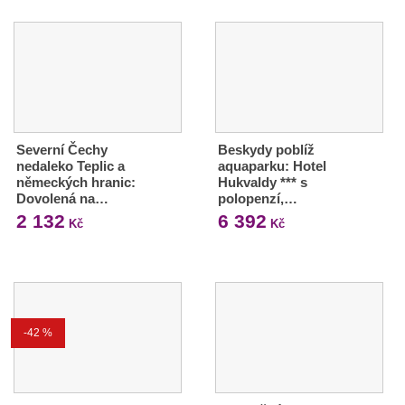
Severní Čechy
Beskydy poblíž
nedaleko Teplic a
aquaparku: Hotel
německých hranic:
Hukvaldy *** s
Dovolená na…
polopenzí,…
2 132
6 392
Kč
Kč
-42 %