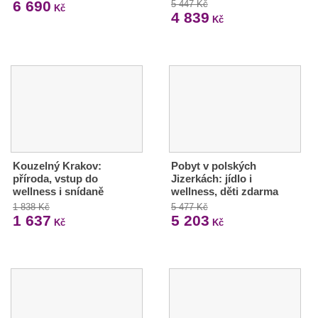
6 690
5 447 Kč
Kč
4 839
Kč
Kouzelný Krakov:
Pobyt v polských
příroda, vstup do
Jizerkách: jídlo i
wellness i snídaně
wellness, děti zdarma
1 838 Kč
5 477 Kč
1 637
5 203
Kč
Kč