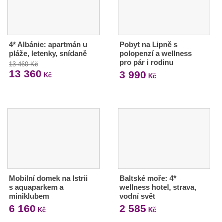
4* Albánie: apartmán u
Pobyt na Lipně s
pláže, letenky, snídaně
polopenzí a wellness
pro pár i rodinu
13 460 Kč
13 360
3 990
Kč
Kč
Mobilní domek na Istrii
Baltské moře: 4*
s aquaparkem a
wellness hotel, strava,
miniklubem
vodní svět
6 160
2 585
Kč
Kč