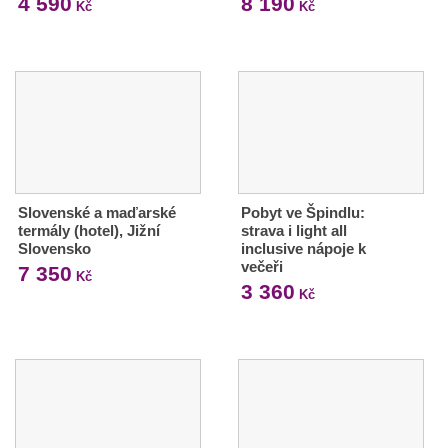
4 590
8 190
Kč
Kč
Slovenské a maďarské
Pobyt ve Špindlu:
termály (hotel), Jižní
strava i light all
Slovensko
inclusive nápoje k
večeři
7 350
Kč
3 360
Kč