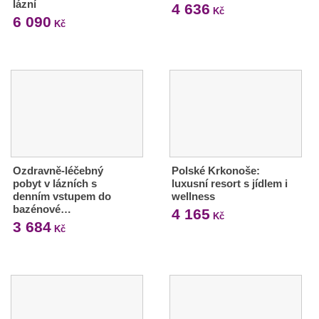
lázní
4 636
Kč
6 090
Kč
Ozdravně-léčebný
Polské Krkonoše:
pobyt v lázních s
luxusní resort s jídlem i
denním vstupem do
wellness
bazénové…
4 165
Kč
3 684
Kč