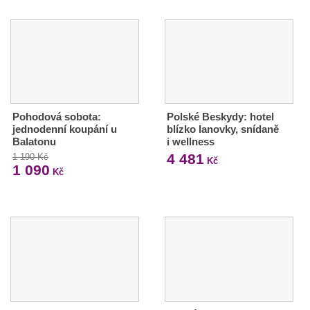
Pohodová sobota:
Polské Beskydy: hotel
jednodenní koupání u
blízko lanovky, snídaně
Balatonu
i wellness
4 481
1 190 Kč
Kč
1 090
Kč