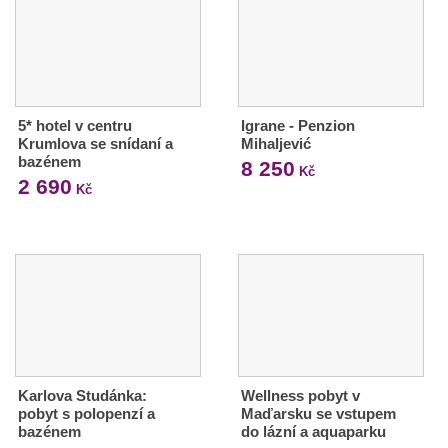
5* hotel v centru
Igrane - Penzion
Krumlova se snídaní a
Mihaljević
bazénem
8 250
Kč
2 690
Kč
Karlova Studánka:
Wellness pobyt v
pobyt s polopenzí a
Maďarsku se vstupem
bazénem
do lázní a aquaparku