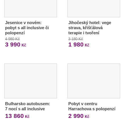
Jesenice v novém:
Jihočeský hotel: vege
pobyt s all inclusive či
strava, křišťálová
polopenzí
terapie i tvoření
4 980 Kč
3 180 Kč
3 990
1 980
Kč
Kč
Bulharsko autobusem:
Pobyt v centru
7 nocí s all inclusive
Harrachova s polopenzí
13 860
2 990
Kč
Kč