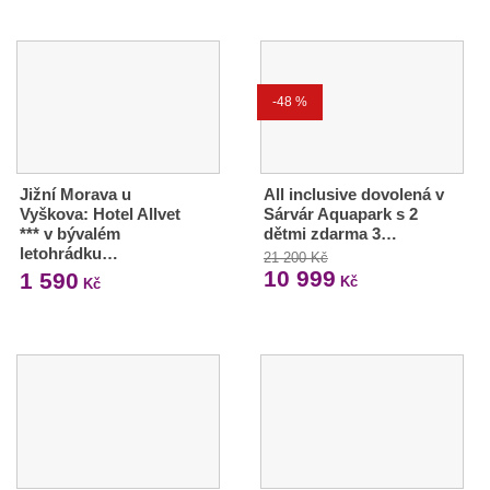
-48 %
Jižní Morava u
All inclusive dovolená v
Vyškova: Hotel Allvet
Sárvár Aquapark s 2
*** v bývalém
dětmi zdarma 3…
letohrádku…
21 200 Kč
10 999
1 590
Kč
Kč