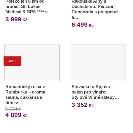
Polsko jen 6 km od
Rakouské Alpy u
hranic: St. Lukas
Dachsteinu: Penzion
Medical & SPA **** s…
Concordia s polopenzí
a…
3 999
Kč
6 499
Kč
-49 %
Romantický relax v
Slovácko u Kyjova
Rumburku – aroma
nejen pro vinaře:
sauna, cukrárna a
Stylové Vinné sklepy…
fitness…
3 352
Kč
9 650 Kč
4 899
Kč