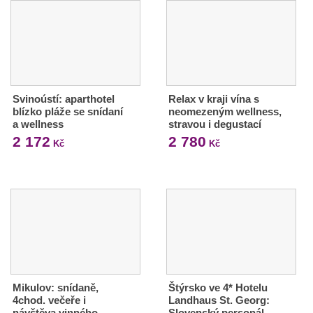
Svinoústí: aparthotel
Relax v kraji vína s
blízko pláže se snídaní
neomezeným wellness,
a wellness
stravou i degustací
2 172
2 780
Kč
Kč
Mikulov: snídaně,
Štýrsko ve 4* Hotelu
4chod. večeře i
Landhaus St. Georg:
návštěva vinného
Slovenský personál,…