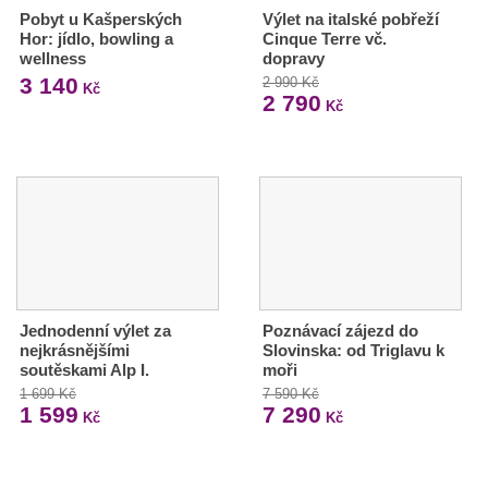
Pobyt u Kašperských
Výlet na italské pobřeží
Hor: jídlo, bowling a
Cinque Terre vč.
wellness
dopravy
3 140
2 990 Kč
Kč
2 790
Kč
Jednodenní výlet za
Poznávací zájezd do
nejkrásnějšími
Slovinska: od Triglavu k
soutěskami Alp I.
moři
1 699 Kč
7 590 Kč
1 599
7 290
Kč
Kč