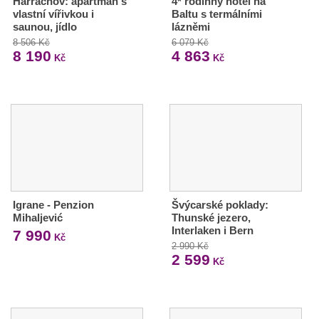
Harrachov: apartmán s
4* rodinný hotel na
vlastní vířivkou i
Baltu s termálními
saunou, jídlo
lázněmi
8 506 Kč
6 079 Kč
8 190
4 863
Kč
Kč
Igrane - Penzion
Švýcarské poklady:
Mihaljević
Thunské jezero,
Interlaken i Bern
7 990
Kč
2 990 Kč
2 599
Kč