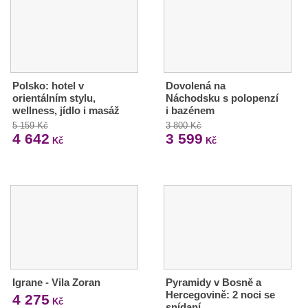
Polsko: hotel v
Dovolená na
orientálním stylu,
Náchodsku s polopenzí
wellness, jídlo i masáž
i bazénem
5 159 Kč
3 800 Kč
4 642
3 599
Kč
Kč
Igrane - Vila Zoran
Pyramidy v Bosně a
Hercegovině: 2 noci se
4 275
Kč
snídaní