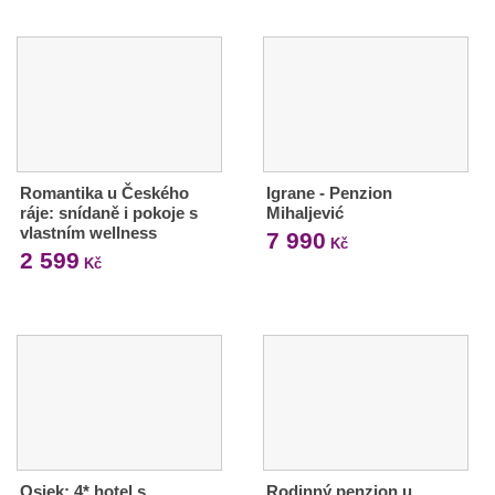
Romantika u Českého
Igrane - Penzion
ráje: snídaně i pokoje s
Mihaljević
vlastním wellness
7 990
Kč
2 599
Kč
Osiek: 4* hotel s
Rodinný penzion u