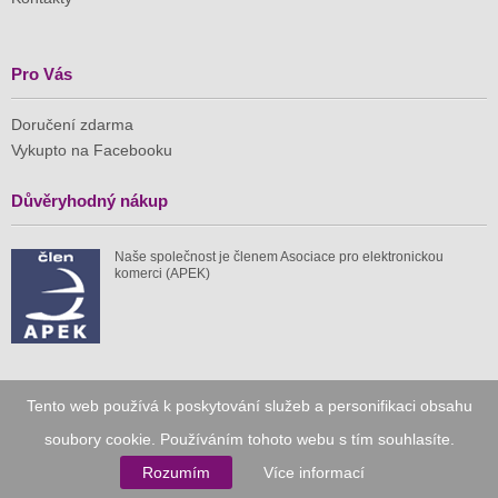
Pro Vás
Doručení zdarma
Vykupto na Facebooku
Důvěryhodný nákup
Naše společnost je členem Asociace pro elektronickou
komerci (APEK)
Již od roku 2010
Tento web používá k poskytování služeb a personifikaci obsahu
soubory cookie. Používáním tohoto webu s tím souhlasíte.
59 tis.
1 511 mil.
Rozumím
Více informací
spuštěných nabídek
ušetřeno nákupy