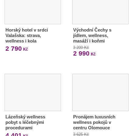
Horský hotel v srdci
Východní Čechy s
Valašska: strava,
jídlem, wellness,
wellness i kola
masáží i koňmi
2 790
3 200 Kč
Kč
2 990
Kč
Lázeňský wellness
Pronájem luxusních
pobyt s léčebnými
wellness pokojů v
procedurami
centru Olomouce
4 401
3 625 Kč