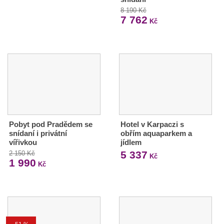
8 190 Kč
7 762
Kč
Pobyt pod Pradědem se
Hotel v Karpaczi s
snídaní i privátní
obřím aquaparkem a
vířivkou
jídlem
5 337
2 150 Kč
Kč
1 990
Kč