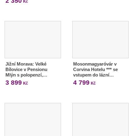
2 350
Kč
Jižní Morava: Velké
Mosonmagyaróvár v
Bílovice v Pensionu
Corvina Hotelu *** se
Mlýn s polopenzí,…
vstupem do lázní…
3 899
4 799
Kč
Kč