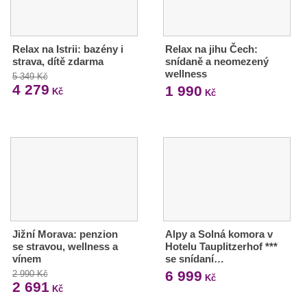
Relax na Istrii: bazény i
Relax na jihu Čech:
strava, dítě zdarma
snídaně a neomezený
wellness
5 349 Kč
4 279
1 990
Kč
Kč
Jižní Morava: penzion
Alpy a Solná komora v
se stravou, wellness a
Hotelu Tauplitzerhof ***
vínem
se snídaní…
6 999
2 990 Kč
Kč
2 691
Kč