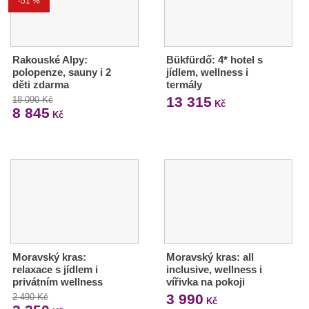
-51 %
Rakouské Alpy:
Bükfürdő: 4* hotel s
polopenze, sauny i 2
jídlem, wellness i
děti zdarma
termály
13 315
18 090 Kč
Kč
8 845
Kč
Moravský kras:
Moravský kras: all
relaxace s jídlem i
inclusive, wellness i
privátním wellness
vířivka na pokoji
3 990
2 490 Kč
Kč