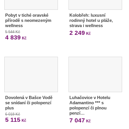
Pobyt v tiché oravské
Kolobřeh: luxusní
přírodě s neomezeným
rodinný hotel u pláže,
wellness
strava i wellness
2 249
5 544 Kč
Kč
4 839
Kč
Dovolená v Bašce Vodě
Luhačovice v Hotelu
se snídaní či polopenzí
Adamantino *** s
plus
polopenzí či plnou
penzí…
6 018 Kč
5 115
7 047
Kč
Kč