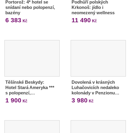
Portorož: 4* hotel se
Podhůří polských
snídaní nebo polopenzí,
Krkonoš: jídlo i
bazény
neomezený wellness
6 383
11 490
Kč
Kč
Těšínské Beskydy:
Dovolená v krásných
Hotel Stará Ameryka ***
Luhačovicích nedaleko
s polopenzí,…
kolonády v Penzionu…
1 900
3 980
Kč
Kč