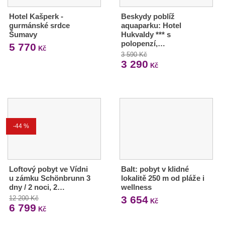
Hotel Kašperk -
Beskydy poblíž
gurmánské srdce
aquaparku: Hotel
Šumavy
Hukvaldy *** s
polopenzí,…
5 770
Kč
3 590 Kč
3 290
Kč
-44 %
Loftový pobyt ve Vídni
Balt: pobyt v klidné
u zámku Schönbrunn 3
lokalitě 250 m od pláže i
dny / 2 noci, 2…
wellness
3 654
12 200 Kč
Kč
6 799
Kč