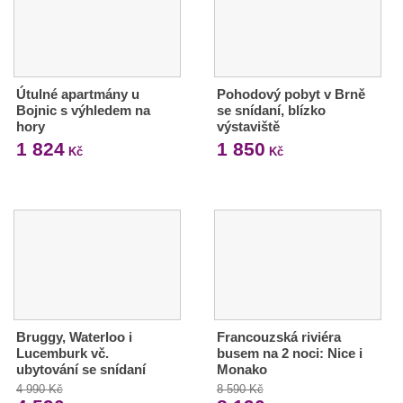
Útulné apartmány u
Pohodový pobyt v Brně
Bojnic s výhledem na
se snídaní, blízko
hory
výstaviště
1 824
1 850
Kč
Kč
Bruggy, Waterloo i
Francouzská riviéra
Lucemburk vč.
busem na 2 noci: Nice i
ubytování se snídaní
Monako
4 990 Kč
8 590 Kč