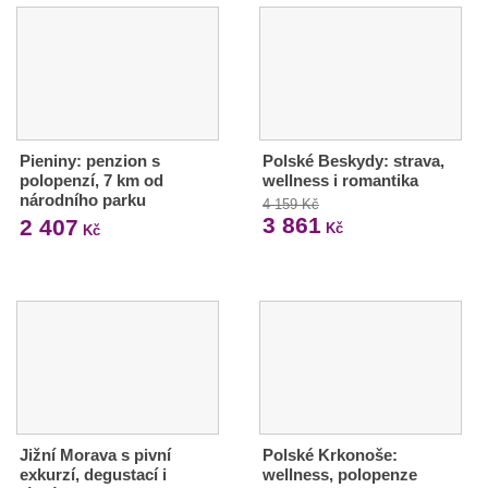
Pieniny: penzion s
Polské Beskydy: strava,
polopenzí, 7 km od
wellness i romantika
národního parku
4 159 Kč
3 861
2 407
Kč
Kč
Jižní Morava s pivní
Polské Krkonoše:
exkurzí, degustací i
wellness, polopenze