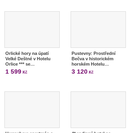
Orlické hory na úpatí
Pustevny: Prostřední
Velké Deštné v Hotelu
Bečva v historickém
Orlice *** se…
horském Hotelu…
1 599
3 120
Kč
Kč