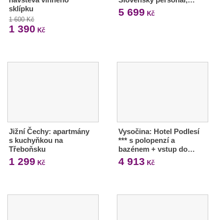
sklípku
5 699
Kč
1 600 Kč
1 390
Kč
Jižní Čechy: apartmány
Vysočina: Hotel Podlesí
s kuchyňkou na
*** s polopenzí a
Třeboňsku
bazénem + vstup do…
1 299
4 913
Kč
Kč