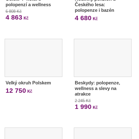
polopenzí a wellness
Českého lesa:
polopenze i bazén
6 808 Kč
4 863
4 680
Kč
Kč
Velký okruh Polskem
Beskydy: polopenze,
wellness a slevy na
12 750
Kč
atrakce
2 245 Kč
1 990
Kč