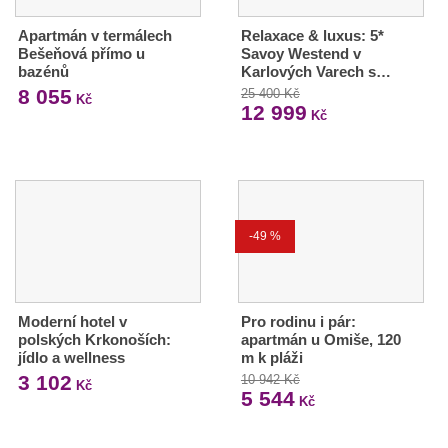
Apartmán v termálech
Relaxace & luxus: 5*
Bešeňová přímo u
Savoy Westend v
bazénů
Karlových Varech s…
8 055
25 400 Kč
Kč
12 999
Kč
-49 %
Moderní hotel v
Pro rodinu i pár:
polských Krkonoších:
apartmán u Omiše, 120
jídlo a wellness
m k pláži
3 102
10 942 Kč
Kč
5 544
Kč