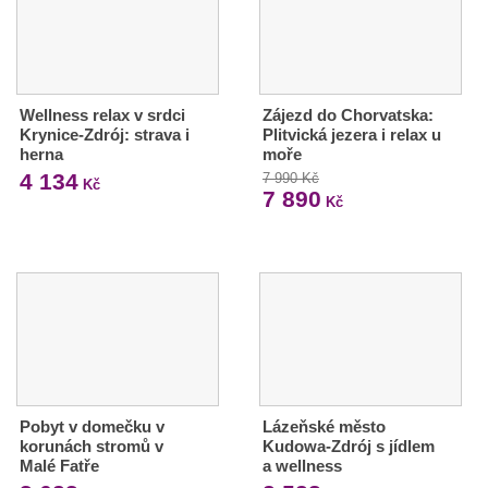
Wellness relax v srdci
Zájezd do Chorvatska:
Krynice-Zdrój: strava i
Plitvická jezera i relax u
herna
moře
4 134
7 990 Kč
Kč
7 890
Kč
Pobyt v domečku v
Lázeňské město
korunách stromů v
Kudowa-Zdrój s jídlem
Malé Fatře
a wellness