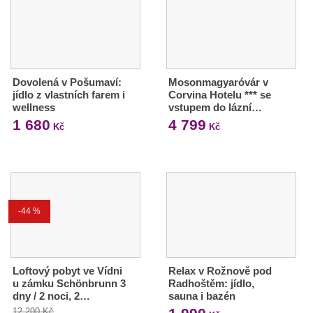
Dovolená v Pošumaví:
Mosonmagyaróvár v
jídlo z vlastních farem i
Corvina Hotelu *** se
wellness
vstupem do lázní…
1 680
4 799
Kč
Kč
-44 %
Loftový pobyt ve Vídni
Relax v Rožnově pod
u zámku Schönbrunn 3
Radhoštěm: jídlo,
dny / 2 noci, 2…
sauna i bazén
12 200 Kč