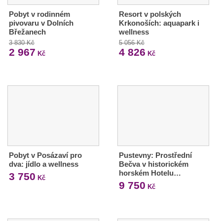
Pobyt v rodinném
Resort v polských
pivovaru v Dolních
Krkonoších: aquapark i
Břežanech
wellness
3 830 Kč
5 056 Kč
2 967
4 826
Kč
Kč
Pobyt v Posázaví pro
Pustevny: Prostřední
dva: jídlo a wellness
Bečva v historickém
horském Hotelu…
3 750
Kč
9 750
Kč