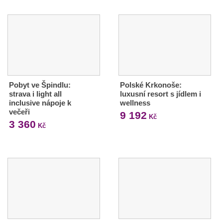
Pobyt ve Špindlu:
Polské Krkonoše:
strava i light all
luxusní resort s jídlem i
inclusive nápoje k
wellness
večeři
9 192
Kč
3 360
Kč