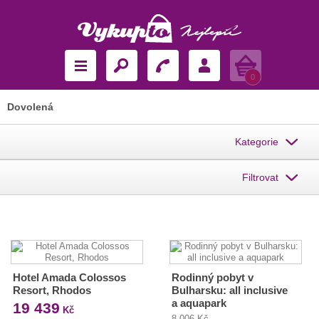
Košík
0
Dovolená
Kategorie
Filtrovat
Hotel Amada Colossos
Rodinný pobyt v
Resort, Rhodos
Bulharsku: all inclusive
a aquapark
19 439
Kč
8 006 Kč