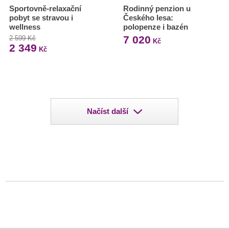
Sportovně-relaxační
Rodinný penzion u
pobyt se stravou i
Českého lesa:
wellness
polopenze i bazén
7 020
2 599 Kč
Kč
2 349
Kč
Načíst další