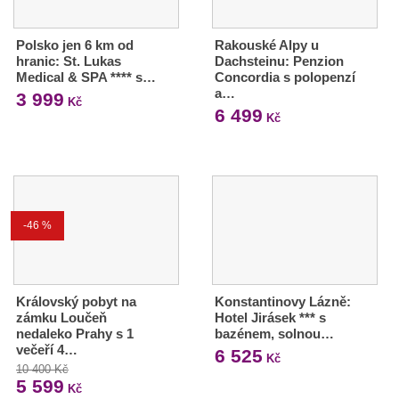
Polsko jen 6 km od
Rakouské Alpy u
hranic: St. Lukas
Dachsteinu: Penzion
Medical & SPA **** s…
Concordia s polopenzí
a…
3 999
Kč
6 499
Kč
-46 %
Královský pobyt na
Konstantinovy Lázně:
zámku Loučeň
Hotel Jirásek *** s
nedaleko Prahy s 1
bazénem, solnou…
večeří 4…
6 525
Kč
10 400 Kč
5 599
Kč