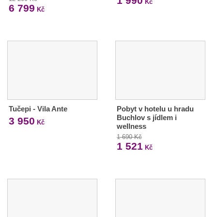
1 990
Kč
6 799
Kč
Tučepi - Vila Ante
Pobyt v hotelu u hradu
Buchlov s jídlem i
3 950
Kč
wellness
1 690 Kč
1 521
Kč