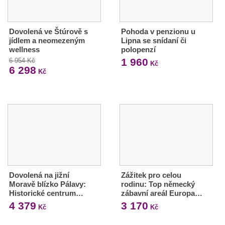
Dovolená ve Štúrově s
Pohoda v penzionu u
jídlem a neomezeným
Lipna se snídaní či
wellness
polopenzí
1 960
6 954 Kč
Kč
6 298
Kč
Dovolená na jižní
Zážitek pro celou
Moravě blízko Pálavy:
rodinu: Top německý
Historické centrum…
zábavní areál Europa…
4 379
3 170
Kč
Kč