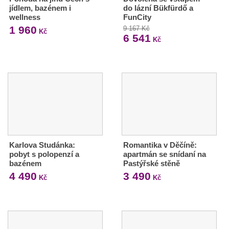
jídlem, bazénem i
do lázní Bükfürdő a
wellness
FunCity
1 960
9 167 Kč
Kč
6 541
Kč
Karlova Studánka:
Romantika v Děčíně:
pobyt s polopenzí a
apartmán se snídaní na
bazénem
Pastýřské stěně
4 490
3 490
Kč
Kč