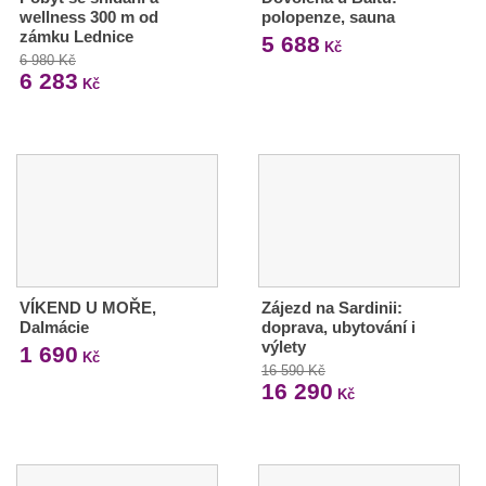
wellness 300 m od
polopenze, sauna
zámku Lednice
5 688
Kč
6 980 Kč
6 283
Kč
VÍKEND U MOŘE,
Zájezd na Sardinii:
Dalmácie
doprava, ubytování i
výlety
1 690
Kč
16 590 Kč
16 290
Kč