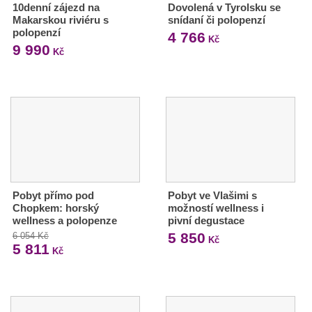
10denní zájezd na
Dovolená v Tyrolsku se
Makarskou riviéru s
snídaní či polopenzí
polopenzí
4 766
Kč
9 990
Kč
Pobyt přímo pod
Pobyt ve Vlašimi s
Chopkem: horský
možností wellness i
wellness a polopenze
pivní degustace
5 850
6 054 Kč
Kč
5 811
Kč