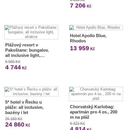
7 206
Kč
Hotel Apollo Blue,
Rhodos
Plážový resort v
13 959
Kč
Pakoštane: bungalov,
all inclusive light,…
6 565 Kč
4 744
Kč
5* hotel v Řecku u
Chorvatský Karlobag:
pláže: all inclusive,
apartmán pro 4 os., 200
bazény i let
m na pláž
26 160 Kč
24 860
6 322 Kč
Kč
4 814
Kč