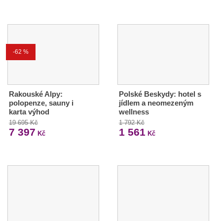
-62 %
Rakouské Alpy:
Polské Beskydy: hotel s
polopenze, sauny i
jídlem a neomezeným
karta výhod
wellness
19 695 Kč
1 792 Kč
7 397
1 561
Kč
Kč