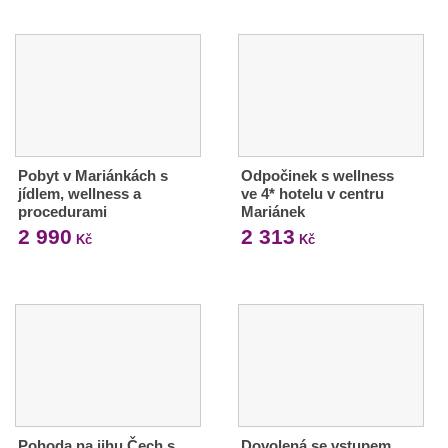
Pobyt v Mariánkách s
Odpočinek s wellness
jídlem, wellness a
ve 4* hotelu v centru
procedurami
Mariánek
2 990
2 313
Kč
Kč
Pohoda na jihu Čech s
Dovolená se vstupem