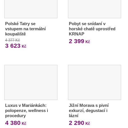
Polské Tatry se
Pobyt se snídaní v
vstupem na termální
horské chatě uprostřed
koupaliště
KRNAP
2 399
4 377 Kč
Kč
3 623
Kč
Luxus v Mariánkách:
Jižní Morava s pivní
polopenze, wellness i
exkurzí, degustací i
procedury
lázní
4 380
2 290
Kč
Kč