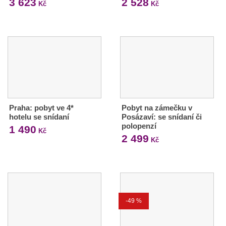
3 623
2 528
Kč
Kč
Praha: pobyt ve 4*
Pobyt na zámečku v
hotelu se snídaní
Posázaví: se snídaní či
polopenzí
1 490
Kč
2 499
Kč
-49 %