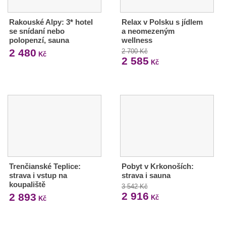
Rakouské Alpy: 3* hotel
Relax v Polsku s jídlem
se snídaní nebo
a neomezeným
polopenzí, sauna
wellness
2 480
2 700 Kč
Kč
2 585
Kč
Trenčianské Teplice:
Pobyt v Krkonoších:
strava i vstup na
strava i sauna
koupaliště
3 542 Kč
2 916
2 893
Kč
Kč