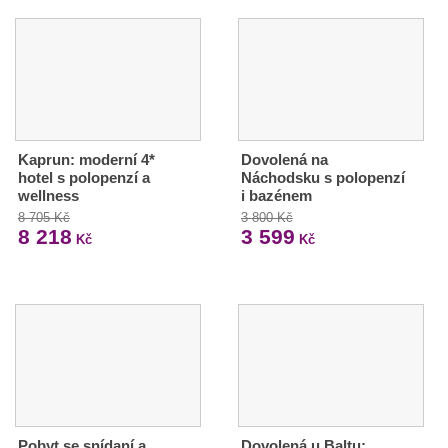
Kaprun: moderní 4*
Dovolená na
hotel s polopenzí a
Náchodsku s polopenzí
wellness
i bazénem
8 705 Kč
3 800 Kč
8 218
3 599
Kč
Kč
Pobyt se snídaní a
Dovolená u Baltu: