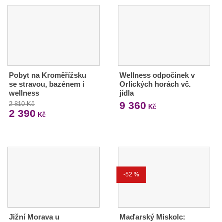
Pobyt na Kroměřížsku
Wellness odpočinek v
se stravou, bazénem i
Orlických horách vč.
wellness
jídla
9 360
2 810 Kč
Kč
2 390
Kč
-52 %
Jižní Morava u
Maďarský Miskolc: