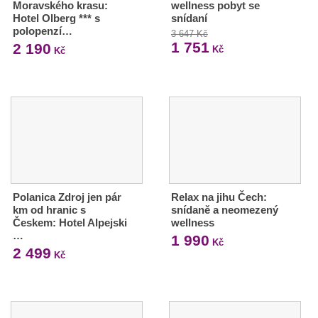
Moravského krasu:
wellness pobyt se
Hotel Olberg *** s
snídaní
polopenzí…
3 647 Kč
1 751
2 190
Kč
Kč
Polanica Zdroj jen pár
Relax na jihu Čech:
km od hranic s
snídaně a neomezený
Českem: Hotel Alpejski
wellness
…
1 990
Kč
2 499
Kč