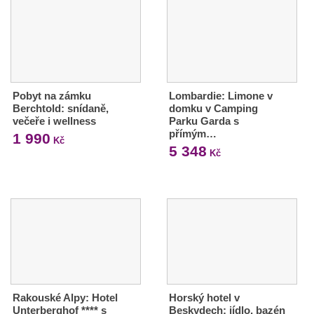
Pobyt na zámku
Lombardie: Limone v
Berchtold: snídaně,
domku v Camping
večeře i wellness
Parku Garda s
přímým…
1 990
Kč
5 348
Kč
Rakouské Alpy: Hotel
Horský hotel v
Unterberghof **** s
Beskydech: jídlo, bazén