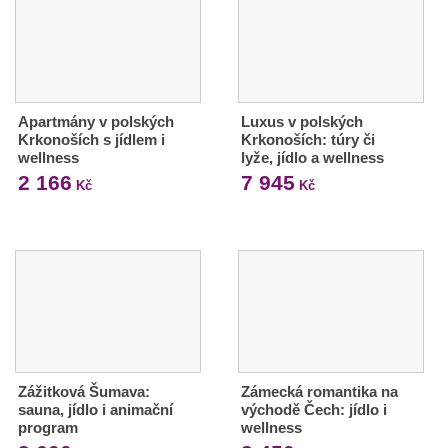
Apartmány v polských
Luxus v polských
Krkonoších s jídlem i
Krkonoších: túry či
wellness
lyže, jídlo a wellness
2 166
7 945
Kč
Kč
Zážitková Šumava:
Zámecká romantika na
sauna, jídlo i animační
východě Čech: jídlo i
program
wellness