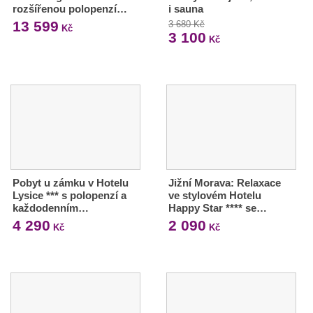
rozšířenou polopenzí…
i sauna
13 599
3 680 Kč
Kč
3 100
Kč
Pobyt u zámku v Hotelu
Jižní Morava: Relaxace
Lysice *** s polopenzí a
ve stylovém Hotelu
každodenním…
Happy Star **** se…
4 290
2 090
Kč
Kč