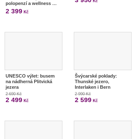
Kč
polopenzí a wellness …
2 399
Kč
UNESCO výlet: busem
Švýcarské poklady:
na nádherná Plitvická
Thunské jezero,
jezera
Interlaken i Bern
2 690 Kč
2 990 Kč
2 499
2 599
Kč
Kč