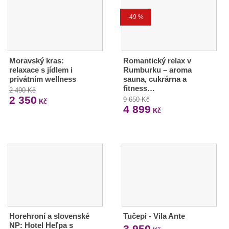
-49 %
Moravský kras:
Romantický relax v
relaxace s jídlem i
Rumburku – aroma
privátním wellness
sauna, cukrárna a
fitness…
2 490 Kč
2 350
9 650 Kč
Kč
4 899
Kč
Horehroní a slovenské
Tučepi - Vila Ante
NP: Hotel Heľpa s
3 950