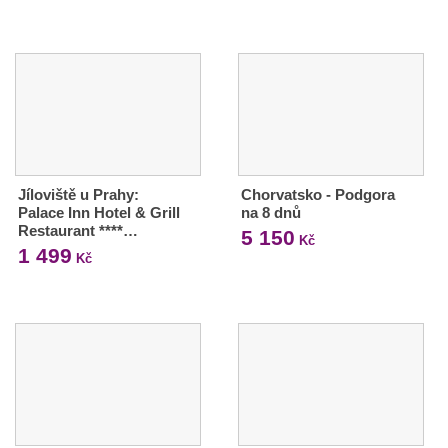
Jíloviště u Prahy:
Chorvatsko - Podgora
Palace Inn Hotel & Grill
na 8 dnů
Restaurant ****…
5 150
Kč
1 499
Kč