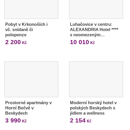
Pobyt v Krkonoších i
Luhačovice v centru:
vč. snídaně či
ALEXANDRIA Hotel ****
polopenze
s neomezeným…
2 200
10 010
Kč
Kč
Prostorné apartmány v
Moderní horský hotel v
Horní Bečvě v
polských Beskydech s
Beskydech
jídlem a wellness
3 990
2 154
Kč
Kč