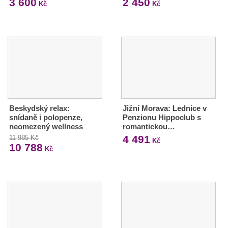
3 600
2 450
Kč
Kč
Beskydský relax:
Jižní Morava: Lednice v
snídaně i polopenze,
Penzionu Hippoclub s
neomezený wellness
romantickou…
4 491
11 985 Kč
Kč
10 788
Kč