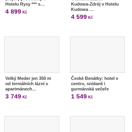
Hotelu Rysy *** s…
Kudowa-Zdrój v Hotelu
Kudowa …
4 899
Kč
4 599
Kč
Velký Meder jen 350 m
České Benátky: hotel v
od termálních lázní v
centru, snídaně i
apartmánech…
gurmánská večeře
3 749
1 549
Kč
Kč