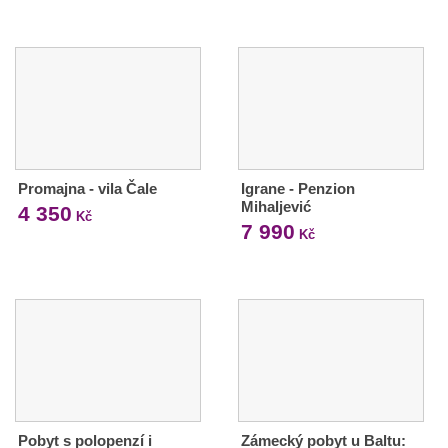
Promajna - vila Čale
Igrane - Penzion
Mihaljević
4 350
Kč
7 990
Kč
Pobyt s polopenzí i
Zámecký pobyt u Baltu: