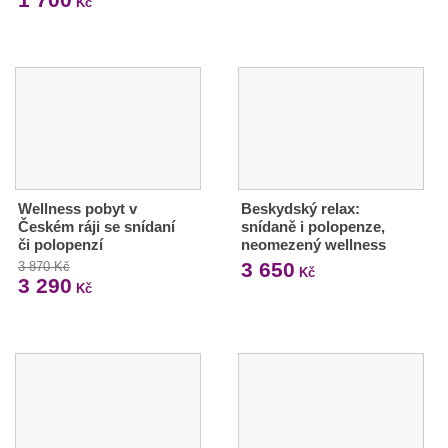
Kč
Wellness pobyt v
Beskydský relax:
Českém ráji se snídaní
snídaně i polopenze,
či polopenzí
neomezený wellness
3 650
3 870 Kč
Kč
3 290
Kč