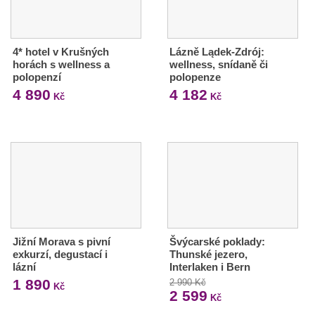
4* hotel v Krušných
Lázně Lądek-Zdrój:
horách s wellness a
wellness, snídaně či
polopenzí
polopenze
4 890
4 182
Kč
Kč
Jižní Morava s pivní
Švýcarské poklady:
exkurzí, degustací i
Thunské jezero,
lázní
Interlaken i Bern
1 890
2 990 Kč
Kč
2 599
Kč