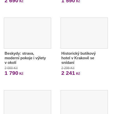
2 690
1 590
Kč
Kč
Beskydy: strava,
Historický butikový
moderní pokoje i výlety
hotel v Krakově se
v okolí
snídaní
2 000 Kč
2 298 Kč
1 790
2 241
Kč
Kč