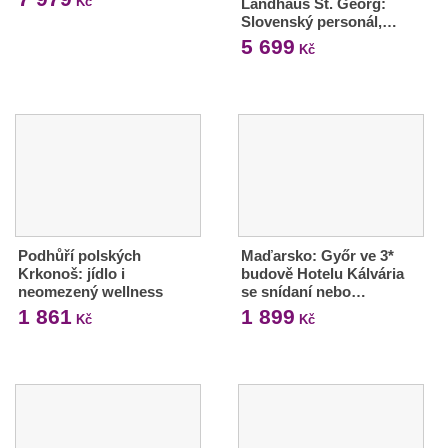
Kč
Landhaus St. Georg:
Slovenský personál,…
5 699
Kč
Podhůří polských
Maďarsko: Győr ve 3*
Krkonoš: jídlo i
budově Hotelu Kálvária
neomezený wellness
se snídaní nebo…
1 861
1 899
Kč
Kč