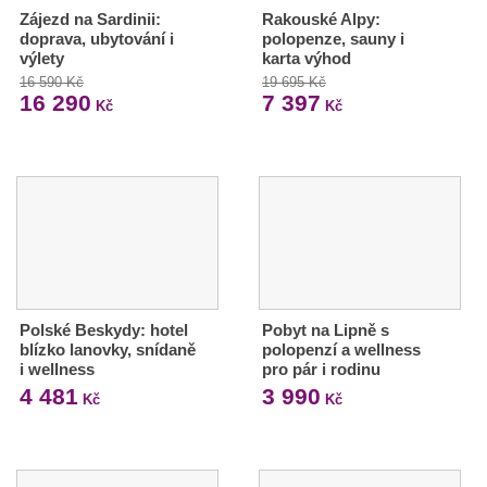
Zájezd na Sardinii:
Rakouské Alpy:
doprava, ubytování i
polopenze, sauny i
výlety
karta výhod
16 590 Kč
19 695 Kč
16 290
7 397
Kč
Kč
Polské Beskydy: hotel
Pobyt na Lipně s
blízko lanovky, snídaně
polopenzí a wellness
i wellness
pro pár i rodinu
4 481
3 990
Kč
Kč