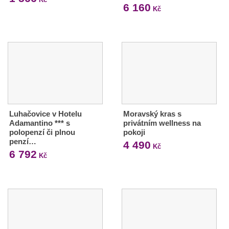
6 160
Kč
Luhačovice v Hotelu
Moravský kras s
Adamantino *** s
privátním wellness na
polopenzí či plnou
pokoji
penzí…
4 490
Kč
6 792
Kč