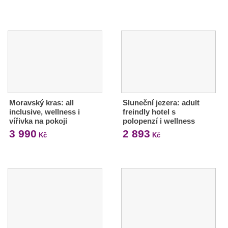
Moravský kras: all
Sluneční jezera: adult
inclusive, wellness i
freindly hotel s
vířivka na pokoji
polopenzí i wellness
3 990
2 893
Kč
Kč