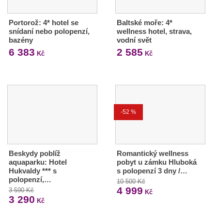
Portorož: 4* hotel se
Baltské moře: 4*
snídaní nebo polopenzí,
wellness hotel, strava,
bazény
vodní svět
6 383
2 585
Kč
Kč
-52 %
Beskydy poblíž
Romantický wellness
aquaparku: Hotel
pobyt u zámku Hluboká
Hukvaldy *** s
s polopenzí 3 dny /…
polopenzí,…
10 500 Kč
4 999
3 590 Kč
Kč
3 290
Kč