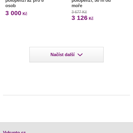
polopenzí až pro 8
polopenzí, 50 m od
osob
moře
3 000
3 677 Kč
Kč
3 126
Kč
Načíst další
Vykupto.cz