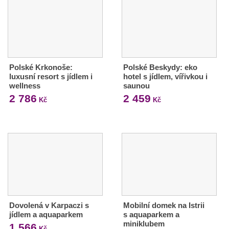
Polské Krkonoše:
Polské Beskydy: eko
luxusní resort s jídlem i
hotel s jídlem, vířivkou i
wellness
saunou
2 786
2 459
Kč
Kč
Dovolená v Karpaczi s
Mobilní domek na Istrii
jídlem a aquaparkem
s aquaparkem a
miniklubem
1 566
Kč