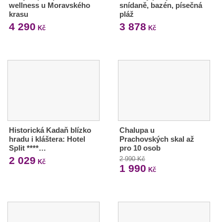
wellness u Moravského
snídaně, bazén, písečná
krasu
pláž
4 290
3 878
Kč
Kč
Historická Kadaň blízko
Chalupa u
hradu i kláštera: Hotel
Prachovských skal až
Split ****…
pro 10 osob
2 029
2 990 Kč
Kč
1 990
Kč