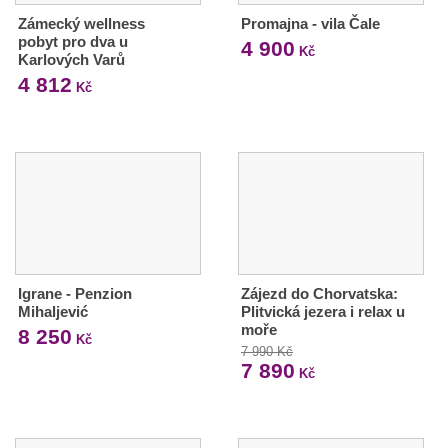
Zámecký wellness
Promajna - vila Čale
pobyt pro dva u
4 900
Kč
Karlových Varů
4 812
Kč
Igrane - Penzion
Zájezd do Chorvatska:
Mihaljević
Plitvická jezera i relax u
moře
8 250
Kč
7 990 Kč
7 890
Kč