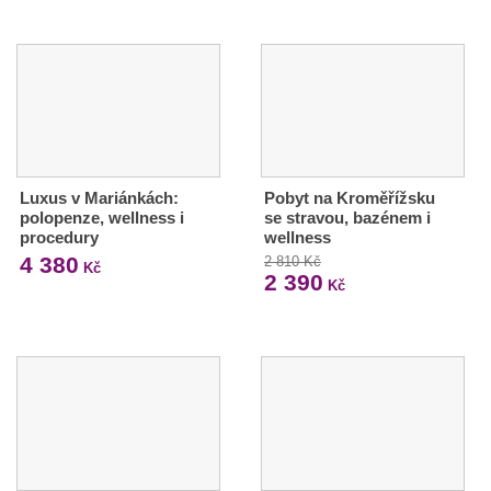
Luxus v Mariánkách:
Pobyt na Kroměřížsku
polopenze, wellness i
se stravou, bazénem i
procedury
wellness
4 380
2 810 Kč
Kč
2 390
Kč