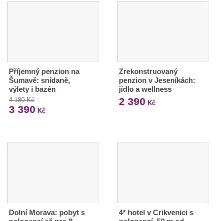
Příjemný penzion na
Zrekonstruovaný
Šumavě: snídaně,
penzion v Jeseníkách:
výlety i bazén
jídlo a wellness
2 390
4 180 Kč
Kč
3 390
Kč
Dolní Morava: pobyt s
4* hotel v Crikvenici s