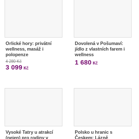
Orlické hory: privátní
Dovolená v Pošumaví:
wellness, masáž i
jídlo z vlastních farem i
polopenze
wellness
1 680
4 280 Kč
Kč
3 099
Kč
Vysoké Tatry u atrakcí
Polsko u hranic s
(nejen) pro rodiny v
Českem: Lázně