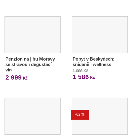
Penzion na jihu Moravy
Pobyt v Beskydech:
se stravou i degustací
snídaně i wellness
vín
1 666 Kč
1 586
2 999
Kč
Kč
-62 %