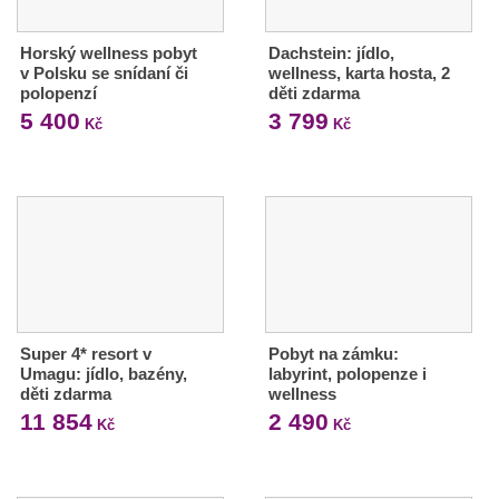
Horský wellness pobyt
Dachstein: jídlo,
v Polsku se snídaní či
wellness, karta hosta, 2
polopenzí
děti zdarma
5 400
3 799
Kč
Kč
Super 4* resort v
Pobyt na zámku:
Umagu: jídlo, bazény,
labyrint, polopenze i
děti zdarma
wellness
11 854
2 490
Kč
Kč