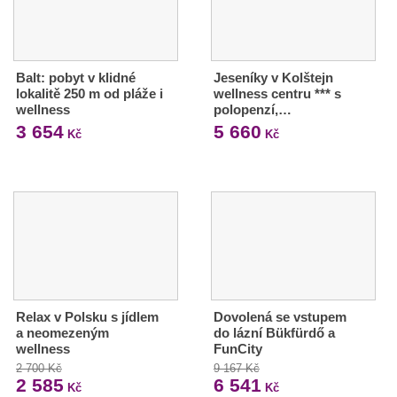
Balt: pobyt v klidné
Jeseníky v Kolštejn
lokalitě 250 m od pláže i
wellness centru *** s
wellness
polopenzí,…
3 654
5 660
Kč
Kč
Relax v Polsku s jídlem
Dovolená se vstupem
a neomezeným
do lázní Bükfürdő a
wellness
FunCity
2 700 Kč
9 167 Kč
2 585
6 541
Kč
Kč