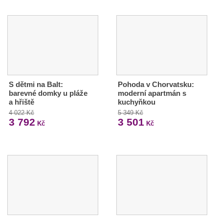
S dětmi na Balt:
Pohoda v Chorvatsku:
barevné domky u pláže
moderní apartmán s
a hřiště
kuchyňkou
4 022 Kč
5 349 Kč
3 792
3 501
Kč
Kč