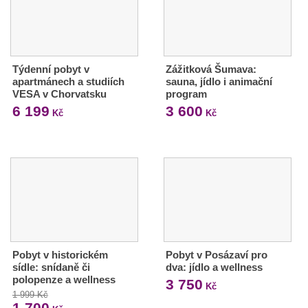
Týdenní pobyt v
Zážitková Šumava:
apartmánech a studiích
sauna, jídlo i animační
VESA v Chorvatsku
program
6 199
3 600
Kč
Kč
Pobyt v historickém
Pobyt v Posázaví pro
sídle: snídaně či
dva: jídlo a wellness
polopenze a wellness
3 750
Kč
1 999 Kč
1 700