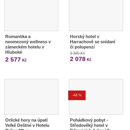
Romantika a
Horský hotel v
neomezený wellness v
Harrachově se snídaní
zámeckém hotelu v
či polopenzí
Hluboké
3 380 Kč
2 078
2 577
Kč
Kč
-48 %
Orlické hory na úpatí
Pohádkový pobyt -
Velké Deštné v Hotelu
Středověký hotel v