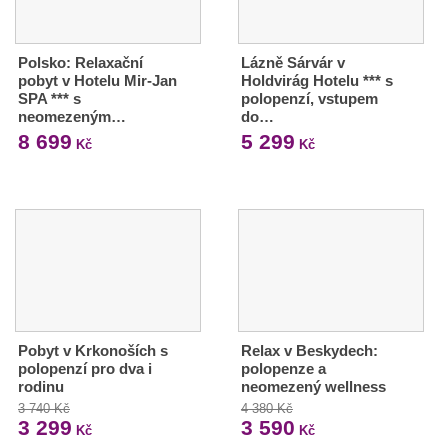
Polsko: Relaxační
Lázně Sárvár v
pobyt v Hotelu Mir-Jan
Holdvirág Hotelu *** s
SPA *** s
polopenzí, vstupem
neomezeným…
do…
8 699
5 299
Kč
Kč
Pobyt v Krkonoších s
Relax v Beskydech:
polopenzí pro dva i
polopenze a
rodinu
neomezený wellness
3 740 Kč
4 380 Kč
3 299
3 590
Kč
Kč