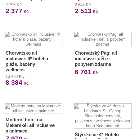
2 796 Kč
2 645 Kč
2 377
2 513
Kč
Kč
Chorvatsko all
Chorvatský Pag: all
inclusive: 4* hotel u
inclusive i děti s
pláže, bazény i
pobytem zdarma
wellness
6 761
Kč
10 480 Kč
8 384
Kč
Moderní hotel na
Makarské: all inclusive
a animace
Štýrsko ve 4* Hotelu
7 979