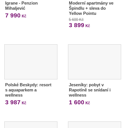
Igrane - Penzion
Moderní apartmány ve
Mihaljević
Špindlu + sleva do
Yellow Pointu
7 990
Kč
5 600 Kč
3 899
Kč
Polské Beskydy: resort
Jeseníky: pobyt v
s aquaparkem a
Rapotíně se snídaní i
wellness
wellness
3 987
1 600
Kč
Kč