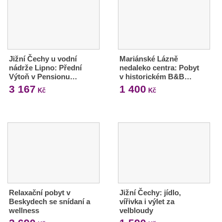
Jižní Čechy u vodní
Mariánské Lázně
nádrže Lipno: Přední
nedaleko centra: Pobyt
Výtoň v Pensionu…
v historickém B&B…
3 167
1 400
Kč
Kč
Relaxační pobyt v
Jižní Čechy: jídlo,
Beskydech se snídaní a
vířivka i výlet za
wellness
velbloudy