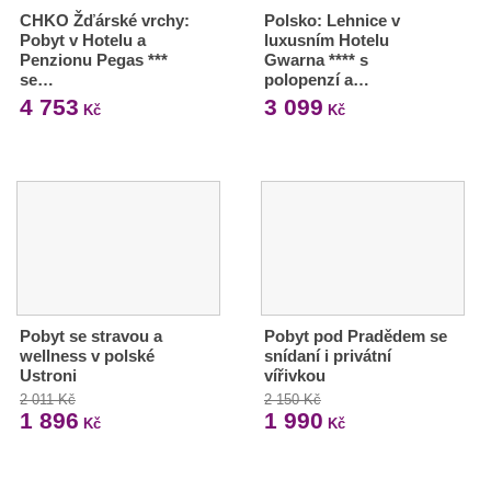
CHKO Žďárské vrchy:
Polsko: Lehnice v
Pobyt v Hotelu a
luxusním Hotelu
Penzionu Pegas ***
Gwarna **** s
se…
polopenzí a…
4 753
3 099
Kč
Kč
Pobyt se stravou a
Pobyt pod Pradědem se
wellness v polské
snídaní i privátní
Ustroni
vířivkou
2 011 Kč
2 150 Kč
1 896
1 990
Kč
Kč