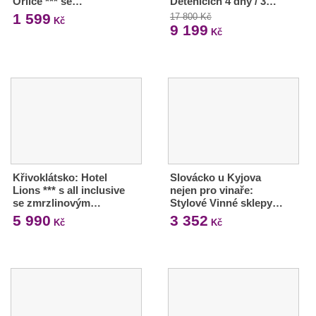
Orlice *** se…
Dětenicích 4 dny / 3…
1 599
17 800 Kč
Kč
9 199
Kč
Křivoklátsko: Hotel
Slovácko u Kyjova
Lions *** s all inclusive
nejen pro vinaře:
se zmrzlinovým…
Stylové Vinné sklepy…
5 990
3 352
Kč
Kč