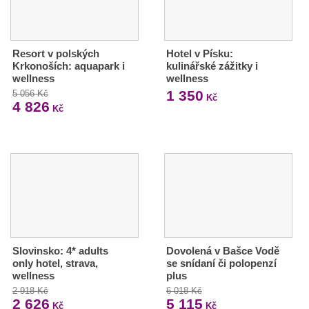
Resort v polských
Hotel v Písku:
Krkonoších: aquapark i
kulinářské zážitky i
wellness
wellness
1 350
5 056 Kč
Kč
4 826
Kč
Slovinsko: 4* adults
Dovolená v Bašce Vodě
only hotel, strava,
se snídaní či polopenzí
wellness
plus
2 918 Kč
6 018 Kč
2 626
5 115
Kč
Kč