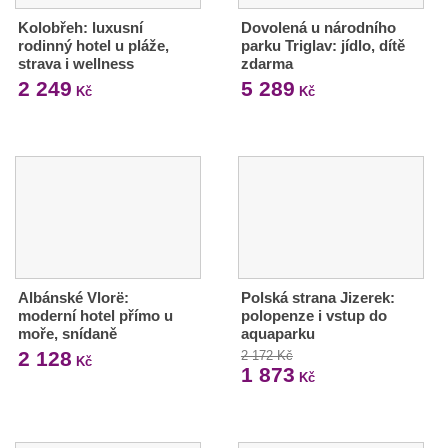
Kolobřeh: luxusní
Dovolená u národního
rodinný hotel u pláže,
parku Triglav: jídlo, dítě
strava i wellness
zdarma
2 249
5 289
Kč
Kč
Albánské Vlorë:
Polská strana Jizerek:
moderní hotel přímo u
polopenze i vstup do
moře, snídaně
aquaparku
2 128
2 172 Kč
Kč
1 873
Kč