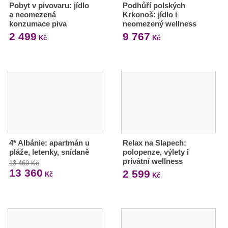
Pobyt v pivovaru: jídlo
Podhůří polských
a neomezená
Krkonoš: jídlo i
konzumace piva
neomezený wellness
2 499
9 767
Kč
Kč
4* Albánie: apartmán u
Relax na Slapech:
pláže, letenky, snídaně
polopenze, výlety i
privátní wellness
13 460 Kč
13 360
2 599
Kč
Kč