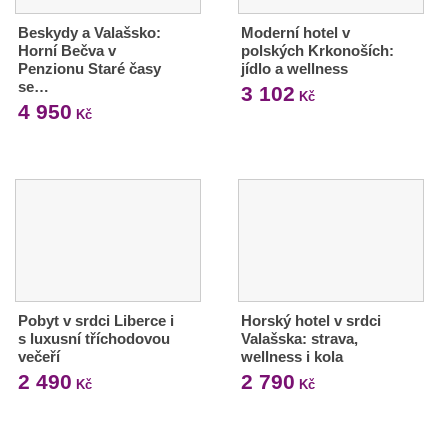
Beskydy a Valašsko:
Moderní hotel v
Horní Bečva v
polských Krkonoších:
Penzionu Staré časy
jídlo a wellness
se…
3 102
Kč
4 950
Kč
Pobyt v srdci Liberce i
Horský hotel v srdci
s luxusní tříchodovou
Valašska: strava,
večeří
wellness i kola
2 490
2 790
Kč
Kč