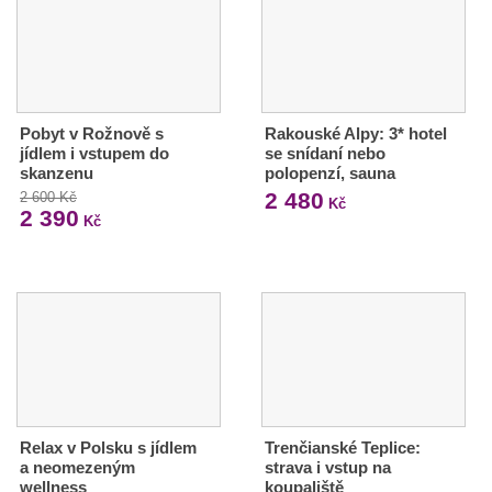
Pobyt v Rožnově s
Rakouské Alpy: 3* hotel
jídlem i vstupem do
se snídaní nebo
skanzenu
polopenzí, sauna
2 480
2 600 Kč
Kč
2 390
Kč
Relax v Polsku s jídlem
Trenčianské Teplice:
a neomezeným
strava i vstup na
wellness
koupaliště