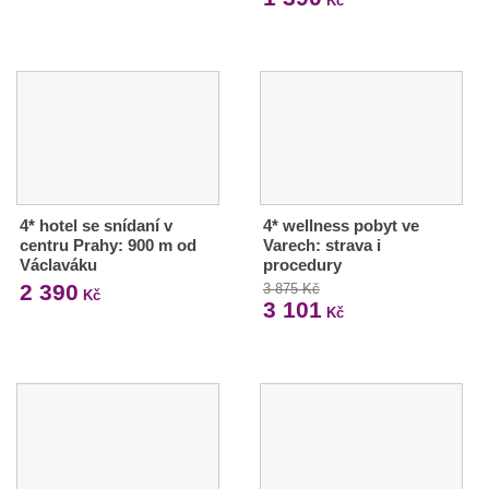
Kč
4* hotel se snídaní v
4* wellness pobyt ve
centru Prahy: 900 m od
Varech: strava i
Václaváku
procedury
2 390
3 875 Kč
Kč
3 101
Kč