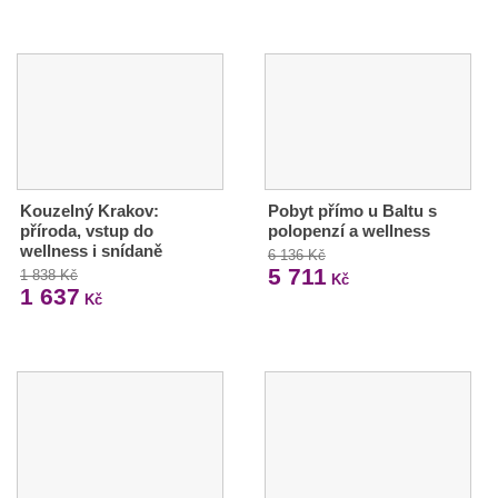
Kouzelný Krakov:
Pobyt přímo u Baltu s
příroda, vstup do
polopenzí a wellness
wellness i snídaně
6 136 Kč
5 711
1 838 Kč
Kč
1 637
Kč