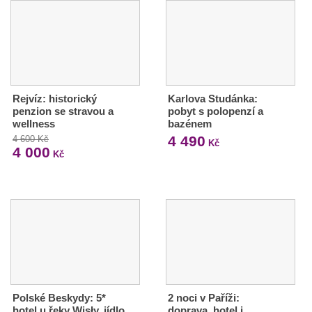
Rejvíz: historický
Karlova Studánka:
penzion se stravou a
pobyt s polopenzí a
wellness
bazénem
4 490
4 600 Kč
Kč
4 000
Kč
Polské Beskydy: 5*
2 noci v Paříži:
hotel u řeky Wisły, jídlo
doprava, hotel i