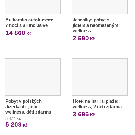
Bulharsko autobusem:
Jeseníky: pobyt s
7 nocí s all inclusive
jídlem a neomezeným
wellness
14 860
Kč
2 590
Kč
Pobyt v polských
Hotel na Istrii u pláže:
Jizerkách: jídlo i
wellness, 2 děti zdarma
wellness, děti zdarma
3 696
Kč
5 477 Kč
5 203
Kč