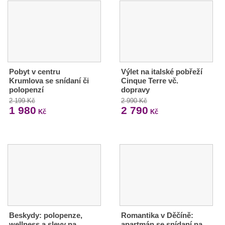
Pobyt v centru
Výlet na italské pobřeží
Krumlova se snídaní či
Cinque Terre vč.
polopenzí
dopravy
2 199 Kč
2 990 Kč
1 980
2 790
Kč
Kč
Beskydy: polopenze,
Romantika v Děčíně:
wellness a slevy na
apartmán se snídaní na