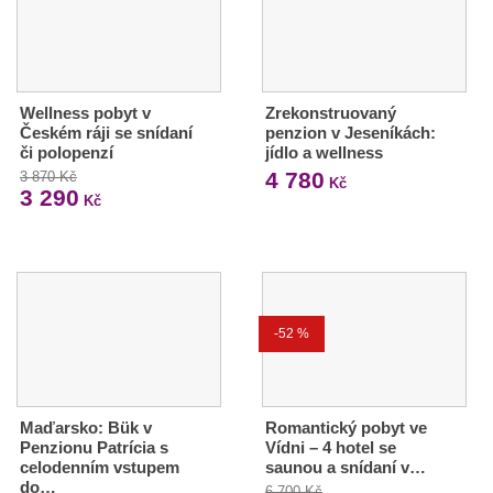
Wellness pobyt v
Zrekonstruovaný
Českém ráji se snídaní
penzion v Jeseníkách:
či polopenzí
jídlo a wellness
4 780
3 870 Kč
Kč
3 290
Kč
-52 %
Maďarsko: Bük v
Romantický pobyt ve
Penzionu Patrícia s
Vídni – 4 hotel se
celodenním vstupem
saunou a snídaní v…
do…
6 700 Kč