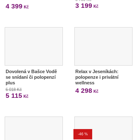
3 199
4 399
Kč
Kč
Dovolená v Bašce Vodě
Relax v Jeseníkách:
se snídaní či polopenzí
polopenze i privátní
plus
wellness
4 298
6 018 Kč
Kč
5 115
Kč
-46 %