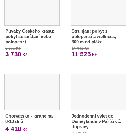
Půvaby Českého krasu:
Strunjan: pobyt s
pobyt se snídaní nebo
polopenzí a wellness,
polopenzí
300 m od pláže
5 366 Kč
14 443 Kč
3 730
11 525
Kč
Kč
Chorvatsko - Igrane na
Jednodenní výlet do
8-10 dnů
Disneylandu v Paříži vč.
dopravy
4 418
Kč