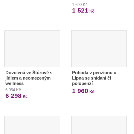
1 690 Kč
1 521
Kč
Dovolená ve Štúrově s
Pohoda v penzionu u
jídlem a neomezeným
Lipna se snídaní či
wellness
polopenzí
1 960
6 954 Kč
Kč
6 298
Kč