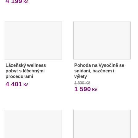
4 199
Kč
Lázeňský wellness
Pohoda na Vysočině se
pobyt s léčebnými
snídaní, bazénem i
procedurami
výlety
4 401
1 830 Kč
Kč
1 590
Kč