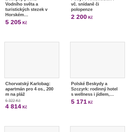
Vodního světa a
vč. snídaně či
turistických stezek v
polopenze
Horském…
2 200
Kč
5 205
Kč
Chorvatský Karlobag:
Polské Beskydy a
apartmán pro 4 os., 200
Szczyrk: rodinný hotel
m na pláž
s wellness i jídlem,…
5 171
6 322 Kč
Kč
4 814
Kč