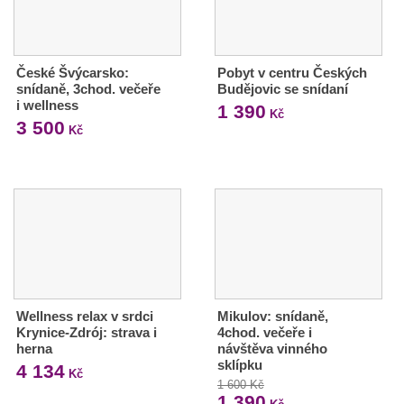
České Švýcarsko:
Pobyt v centru Českých
snídaně, 3chod. večeře
Budějovic se snídaní
i wellness
1 390
Kč
3 500
Kč
Wellness relax v srdci
Mikulov: snídaně,
Krynice-Zdrój: strava i
4chod. večeře i
herna
návštěva vinného
sklípku
4 134
Kč
1 600 Kč
1 390