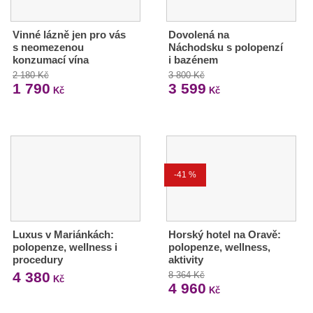
Vinné lázně jen pro vás
Dovolená na
s neomezenou
Náchodsku s polopenzí
konzumací vína
i bazénem
2 180 Kč
3 800 Kč
1 790
3 599
Kč
Kč
-41 %
Luxus v Mariánkách:
Horský hotel na Oravě:
polopenze, wellness i
polopenze, wellness,
procedury
aktivity
4 380
8 364 Kč
Kč
4 960
Kč