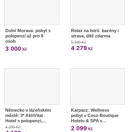
Dolní Morava: pobyt s
Relax na Istrii: bazény i
polopenzí až pro 8
strava, dítě zdarma
osob
5 349 Kč
4 279
3 000
Kč
Kč
Německo v lázeňském
Karpacz: Wellness
městě: 3* AktiVital
pobyt v Coco Boutique
Hotel s polopenzí,…
Hotelu & SPA s…
2 099
4 299 Kč
Kč