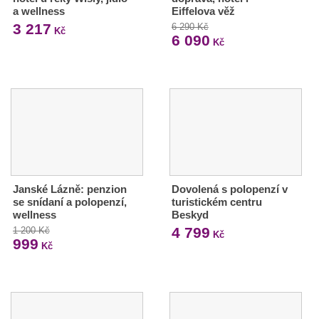
a wellness
Eiffelova věž
3 217
6 290 Kč
Kč
6 090
Kč
Janské Lázně: penzion
Dovolená s polopenzí v
se snídaní a polopenzí,
turistickém centru
wellness
Beskyd
4 799
1 200 Kč
Kč
999
Kč