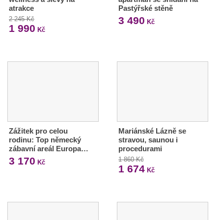
atrakce
Pastýřské stěně
3 490
2 245 Kč
Kč
1 990
Kč
Zážitek pro celou
Mariánské Lázně se
rodinu: Top německý
stravou, saunou i
zábavní areál Europa…
procedurami
3 170
1 860 Kč
Kč
1 674
Kč