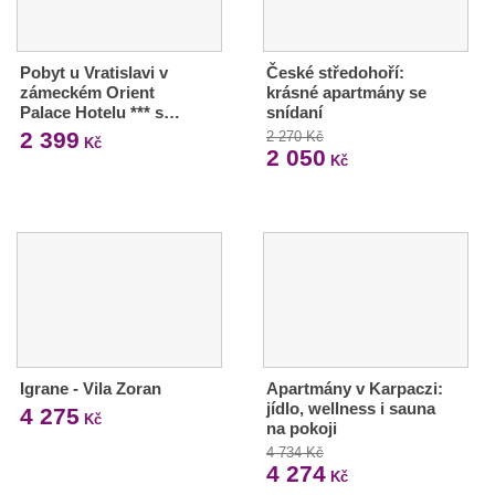
Pobyt u Vratislavi v
České středohoří:
zámeckém Orient
krásné apartmány se
Palace Hotelu *** s…
snídaní
2 399
2 270 Kč
Kč
2 050
Kč
Igrane - Vila Zoran
Apartmány v Karpaczi:
jídlo, wellness i sauna
4 275
Kč
na pokoji
4 734 Kč
4 274
Kč