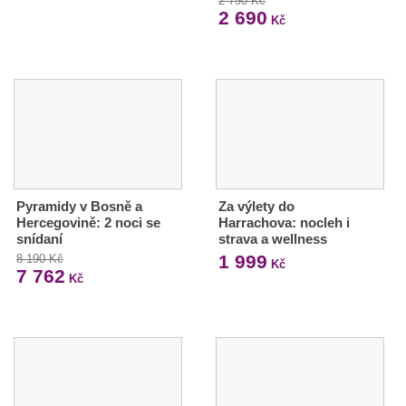
2 790 Kč
2 690
Kč
Pyramidy v Bosně a
Za výlety do
Hercegovině: 2 noci se
Harrachova: nocleh i
snídaní
strava a wellness
1 999
8 190 Kč
Kč
7 762
Kč