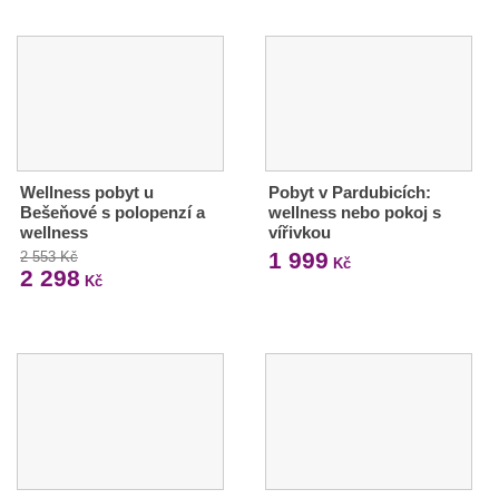
Wellness pobyt u
Pobyt v Pardubicích:
Bešeňové s polopenzí a
wellness nebo pokoj s
wellness
vířivkou
1 999
2 553 Kč
Kč
2 298
Kč