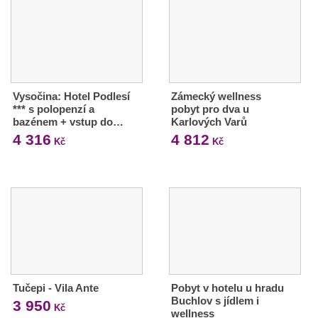
Vysočina: Hotel Podlesí
Zámecký wellness
*** s polopenzí a
pobyt pro dva u
bazénem + vstup do…
Karlových Varů
4 316
4 812
Kč
Kč
Tučepi - Vila Ante
Pobyt v hotelu u hradu
Buchlov s jídlem i
3 950
Kč
wellness