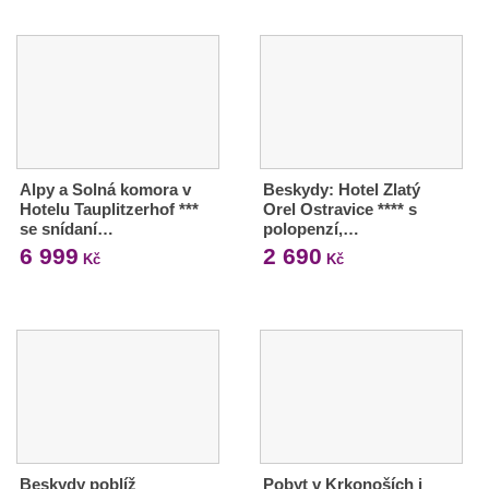
Alpy a Solná komora v
Beskydy: Hotel Zlatý
Hotelu Tauplitzerhof ***
Orel Ostravice **** s
se snídaní…
polopenzí,…
6 999
2 690
Kč
Kč
Beskydy poblíž
Pobyt v Krkonoších i