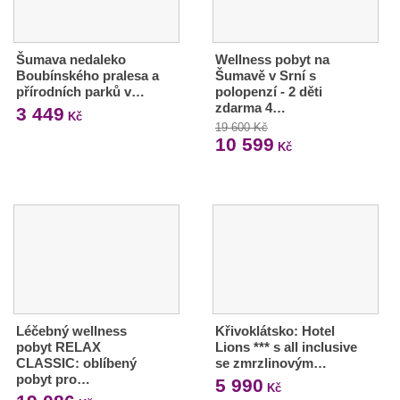
Šumava nedaleko
Wellness pobyt na
Boubínského pralesa a
Šumavě v Srní s
přírodních parků v…
polopenzí - 2 děti
zdarma 4…
3 449
Kč
19 600 Kč
10 599
Kč
Léčebný wellness
Křivoklátsko: Hotel
pobyt RELAX
Lions *** s all inclusive
CLASSIC: oblíbený
se zmrzlinovým…
pobyt pro…
5 990
Kč