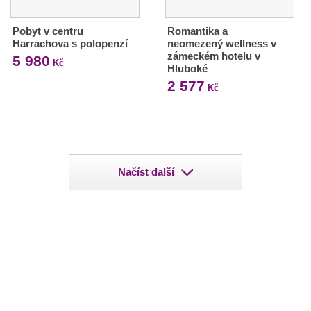
Pobyt v centru
Romantika a
Harrachova s polopenzí
neomezený wellness v
zámeckém hotelu v
5 980
Kč
Hluboké
2 577
Kč
Načíst další