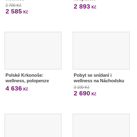
2 893
2 700 Kč
Kč
2 585
Kč
Polské Krkonoše:
Pobyt se snídaní i
wellness, polopenze
wellness na Náchodsku
4 636
3 100 Kč
Kč
2 690
Kč