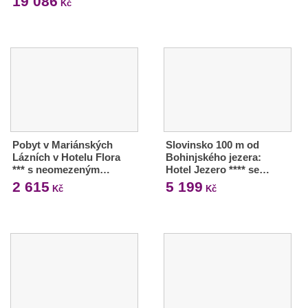
19 086
Kč
Pobyt v Mariánských
Slovinsko 100 m od
Lázních v Hotelu Flora
Bohinjského jezera:
*** s neomezeným…
Hotel Jezero **** se…
2 615
5 199
Kč
Kč