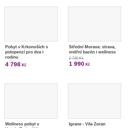
Pobyt v Krkonoších s
Střední Morava: strava,
polopenzí pro dva i
vnitřní bazén i wellness
rodinu
2 730 Kč
1 990
4 798
Kč
Kč
Wellness pobyt v
Igrane - Vila Zoran