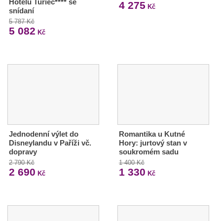
Hotelu Turiec**** se
4 275
Kč
snídaní
5 787 Kč
5 082
Kč
Jednodenní výlet do
Romantika u Kutné
Disneylandu v Paříži vč.
Hory: jurtový stan v
dopravy
soukromém sadu
2 790 Kč
1 400 Kč
2 690
1 330
Kč
Kč