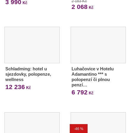
3 990
2 183 Kč
Kč
2 068
Kč
Schladming: hotel u
Luhačovice v Hotelu
sjezdovky, polopenze,
Adamantino *** s
wellness
polopenzí či plnou
penzí…
12 236
Kč
6 792
Kč
-46 %