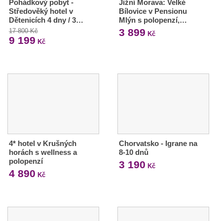
Pohádkový pobyt -
Jižní Morava: Velké
Středověký hotel v
Bílovice v Pensionu
Dětenicích 4 dny / 3…
Mlýn s polopenzí,…
3 899
17 800 Kč
Kč
9 199
Kč
4* hotel v Krušných
Chorvatsko - Igrane na
horách s wellness a
8-10 dnů
polopenzí
3 190
Kč
4 890
Kč