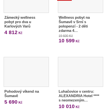
Zámecký wellness
Wellness pobyt na
pobyt pro dva u
Šumavě v Srní s
Karlových Varů
polopenzí - 2 děti
zdarma 4…
4 812
Kč
19 600 Kč
10 599
Kč
Pohodový víkend na
Luhačovice v centru:
Šumavě
ALEXANDRIA Hotel ****
s neomezeným…
5 690
Kč
10 010
Kč