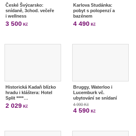
České Švýcarsko:
Karlova Studánka:
snídaně, 3chod. večeře
pobyt s polopenzí a
i wellness
bazénem
3 500
4 490
Kč
Kč
Historická Kadaň blízko
Bruggy, Waterloo i
hradu i kláštera: Hotel
Lucemburk vč.
Split ****…
ubytování se snídaní
2 029
4 990 Kč
Kč
4 590
Kč