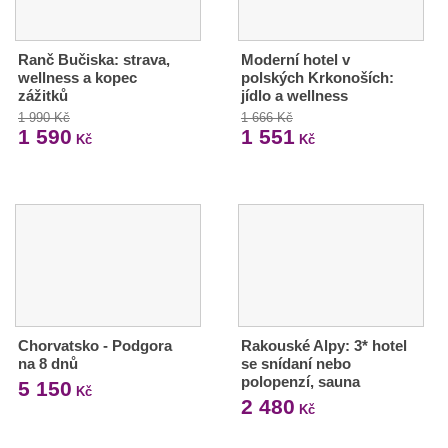
Ranč Bučiska: strava,
Moderní hotel v
wellness a kopec
polských Krkonoších:
zážitků
jídlo a wellness
1 990 Kč
1 666 Kč
1 590
1 551
Kč
Kč
Chorvatsko - Podgora
Rakouské Alpy: 3* hotel
na 8 dnů
se snídaní nebo
polopenzí, sauna
5 150
Kč
2 480
Kč