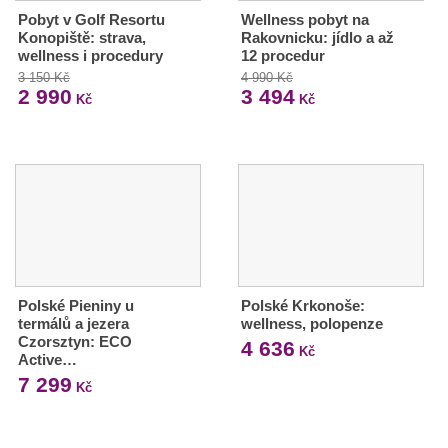
Pobyt v Golf Resortu
Wellness pobyt na
Konopiště: strava,
Rakovnicku: jídlo a až
wellness i procedury
12 procedur
3 150 Kč
4 990 Kč
2 990
3 494
Kč
Kč
Polské Pieniny u
Polské Krkonoše:
termálů a jezera
wellness, polopenze
Czorsztyn: ECO
4 636
Kč
Active…
7 299
Kč