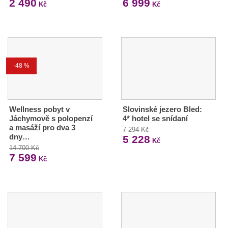
2 490
6 999
Kč
Kč
-48 %
Wellness pobyt v
Slovinské jezero Bled:
Jáchymově s polopenzí
4* hotel se snídaní
a masáží pro dva 3
7 294 Kč
dny…
5 228
Kč
14 700 Kč
7 599
Kč