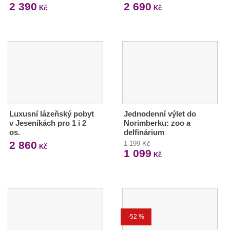
2 390
2 690
Kč
Kč
Luxusní lázeňský pobyt
Jednodenní výlet do
v Jeseníkách pro 1 i 2
Norimberku: zoo a
os.
delfinárium
2 860
1 199 Kč
Kč
1 099
Kč
-52 %