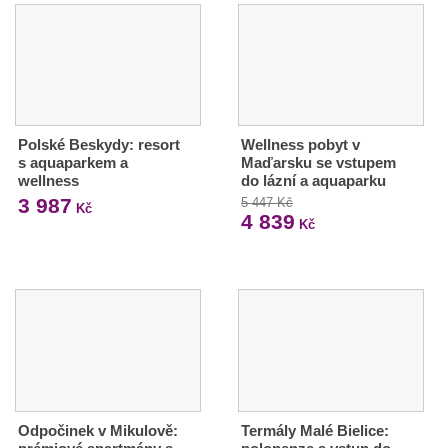
Polské Beskydy: resort
Wellness pobyt v
s aquaparkem a
Maďarsku se vstupem
wellness
do lázní a aquaparku
3 987
5 447 Kč
Kč
4 839
Kč
Odpočinek v Mikulově:
Termály Malé Bielice: