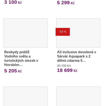
3 100
5 299
Kč
Kč
-53 %
Beskydy poblíž
All inclusive dovolená v
Vodního světa a
Sárvár Aquapark s 2
turistických stezek v
dětmi zdarma 5…
Horském…
39 700 Kč
18 699
5 205
Kč
Kč