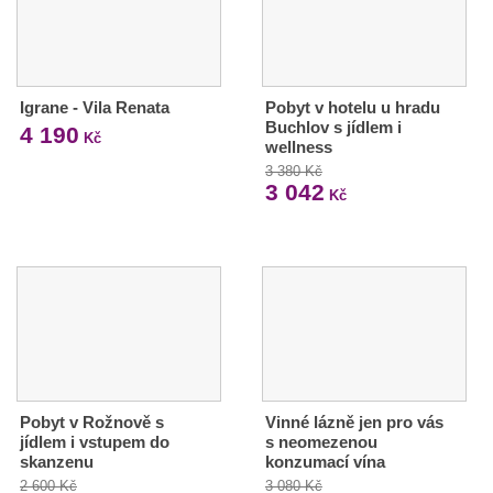
Igrane - Vila Renata
Pobyt v hotelu u hradu
Buchlov s jídlem i
4 190
Kč
wellness
3 380 Kč
3 042
Kč
Pobyt v Rožnově s
Vinné lázně jen pro vás
jídlem i vstupem do
s neomezenou
skanzenu
konzumací vína
2 600 Kč
3 080 Kč