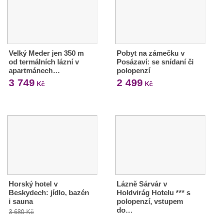
Velký Meder jen 350 m
Pobyt na zámečku v
od termálních lázní v
Posázaví: se snídaní či
apartmánech…
polopenzí
3 749
2 499
Kč
Kč
Horský hotel v
Lázně Sárvár v
Beskydech: jídlo, bazén
Holdvirág Hotelu *** s
i sauna
polopenzí, vstupem
do…
3 680 Kč