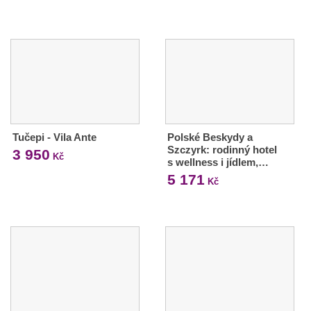
Tučepi - Vila Ante
Polské Beskydy a
Szczyrk: rodinný hotel
3 950
Kč
s wellness i jídlem,…
5 171
Kč