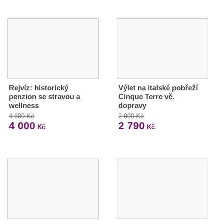
Rejvíz: historický
Výlet na italské pobřeží
penzion se stravou a
Cinque Terre vč.
wellness
dopravy
4 600 Kč
2 990 Kč
4 000
2 790
Kč
Kč