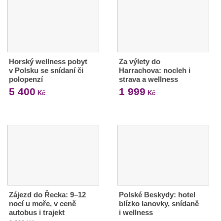
Horský wellness pobyt
Za výlety do
v Polsku se snídaní či
Harrachova: nocleh i
polopenzí
strava a wellness
5 400
1 999
Kč
Kč
Zájezd do Řecka: 9–12
Polské Beskydy: hotel
nocí u moře, v ceně
blízko lanovky, snídaně
autobus i trajekt
i wellness