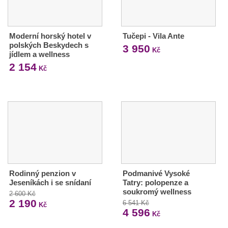
Moderní horský hotel v
Tučepi - Vila Ante
polských Beskydech s
3 950
Kč
jídlem a wellness
2 154
Kč
Rodinný penzion v
Podmanivé Vysoké
Jeseníkách i se snídaní
Tatry: polopenze a
soukromý wellness
2 600 Kč
2 190
6 541 Kč
Kč
4 596
Kč