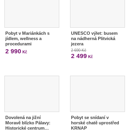
Pobyt v Mariánkách s
UNESCO výlet: busem
jídlem, wellness a
na nádherná Plitvická
procedurami
jezera
2 990
2 690 Kč
Kč
2 499
Kč
Dovolená na jižní
Pobyt se snídaní v
Moravě blízko Pálavy:
horské chatě uprostřed
Historické centrum…
KRNAP