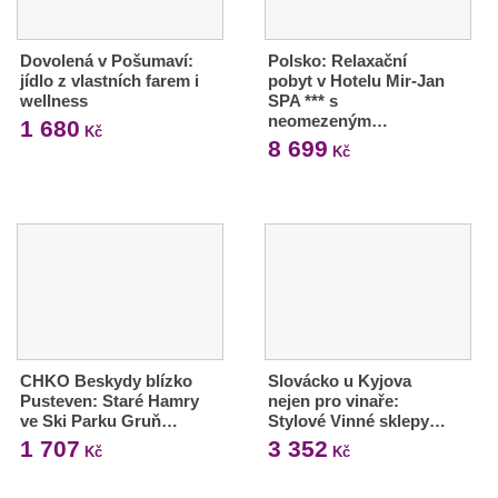
Dovolená v Pošumaví:
Polsko: Relaxační
jídlo z vlastních farem i
pobyt v Hotelu Mir-Jan
wellness
SPA *** s
neomezeným…
1 680
Kč
8 699
Kč
CHKO Beskydy blízko
Slovácko u Kyjova
Pusteven: Staré Hamry
nejen pro vinaře:
ve Ski Parku Gruň…
Stylové Vinné sklepy…
1 707
3 352
Kč
Kč