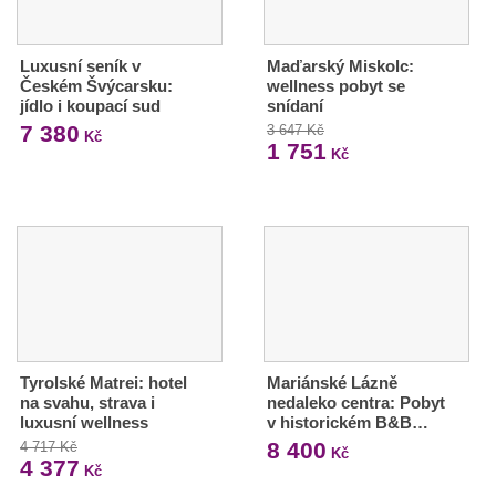
Luxusní seník v
Maďarský Miskolc:
Českém Švýcarsku:
wellness pobyt se
jídlo i koupací sud
snídaní
7 380
3 647 Kč
Kč
1 751
Kč
Tyrolské Matrei: hotel
Mariánské Lázně
na svahu, strava i
nedaleko centra: Pobyt
luxusní wellness
v historickém B&B…
8 400
4 717 Kč
Kč
4 377
Kč