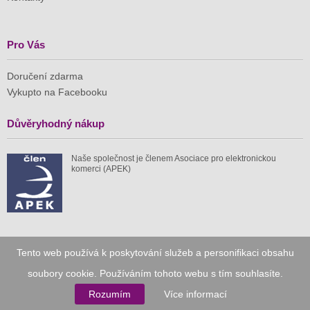
Pro Vás
Doručení zdarma
Vykupto na Facebooku
Důvěryhodný nákup
Naše společnost je členem Asociace pro elektronickou
komerci (APEK)
Již od roku 2010
Tento web používá k poskytování služeb a personifikaci obsahu
soubory cookie. Používáním tohoto webu s tím souhlasíte.
59 tis.
1 511 mil.
Rozumím
Více informací
spuštěných nabídek
ušetřeno nákupy