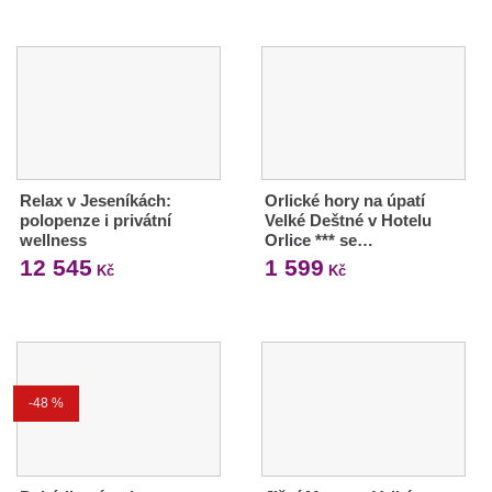
Relax v Jeseníkách:
Orlické hory na úpatí
polopenze i privátní
Velké Deštné v Hotelu
wellness
Orlice *** se…
12 545
1 599
Kč
Kč
-48 %