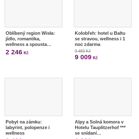
Oblíbený region Wisła:
Kolobřeh: hotel u Baltu
jídlo, romantika,
se stravou, wellness i 1
wellness a spousta…
noc zdarma
2 246
9 483 Kč
Kč
9 009
Kč
Pobyt na zámku:
Alpy a Solná komora v
labyrint, polopenze i
Hotelu Tauplitzerhof ***
wellness
se snídaní…