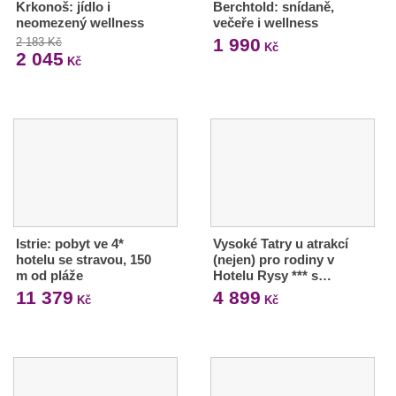
Krkonoš: jídlo i
Berchtold: snídaně,
neomezený wellness
večeře i wellness
1 990
2 183 Kč
Kč
2 045
Kč
Istrie: pobyt ve 4*
Vysoké Tatry u atrakcí
hotelu se stravou, 150
(nejen) pro rodiny v
m od pláže
Hotelu Rysy *** s…
11 379
4 899
Kč
Kč