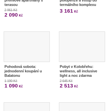
prémiové apartmány s
polopenze a vstup do
terasou
termálního komplexu
3 161
2 961 Kč
Kč
2 090
Kč
Pohodová sobota:
Pobyt v Kolobřehu:
jednodenní koupání u
wellness, all inclusive
Balatonu
light a noc zdarma
1 190 Kč
2 645 Kč
1 090
2 513
Kč
Kč