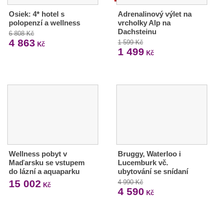
Osiek: 4* hotel s
Adrenalinový výlet na
polopenzí a wellness
vrcholky Alp na
Dachsteinu
6 808 Kč
4 863
1 599 Kč
Kč
1 499
Kč
Wellness pobyt v
Bruggy, Waterloo i
Maďarsku se vstupem
Lucemburk vč.
do lázní a aquaparku
ubytování se snídaní
15 002
4 990 Kč
Kč
4 590
Kč