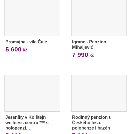
Promajna - vila Čale
Igrane - Penzion
Mihaljević
5 600
Kč
7 990
Kč
Jeseníky v Kolštejn
Rodinný penzion u
wellness centru *** s
Českého lesa:
polopenzí,…
polopenze i bazén