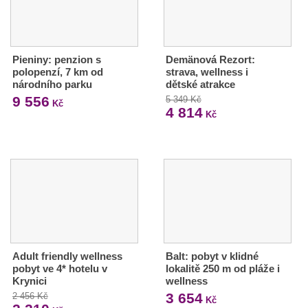
Pieniny: penzion s
Demänová Rezort:
polopenzí, 7 km od
strava, wellness i
národního parku
dětské atrakce
9 556
5 349 Kč
Kč
4 814
Kč
Adult friendly wellness
Balt: pobyt v klidné
pobyt ve 4* hotelu v
lokalitě 250 m od pláže i
Krynici
wellness
3 654
2 456 Kč
Kč