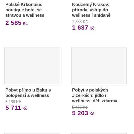
Polské Krkonoše:
Kouzelný Krakov:
boutique hotel se
příroda, vstup do
stravou a wellness
wellness i snídaně
2 585
1 838 Kč
Kč
1 637
Kč
Pobyt přímo u Baltu s
Pobyt v polských
polopenzí a wellness
Jizerkách: jídlo i
wellness, děti zdarma
6 136 Kč
5 711
5 477 Kč
Kč
5 203
Kč