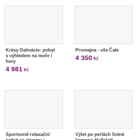
Krásy Dalmácie: pobyt
Promajna - vila Čale
s výhledem na moře i
4 350
Kč
hory
4 981
Kč
Sportovně-relaxační
Výlet po perlách Solné
pobyt se stravou i
komory: Hallstatt,