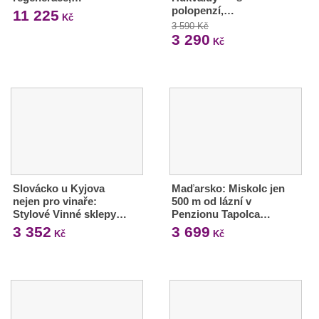
polopenzí,…
11 225
Kč
3 590 Kč
3 290
Kč
Slovácko u Kyjova
Maďarsko: Miskolc jen
nejen pro vinaře:
500 m od lázní v
Stylové Vinné sklepy…
Penzionu Tapolca…
3 352
3 699
Kč
Kč