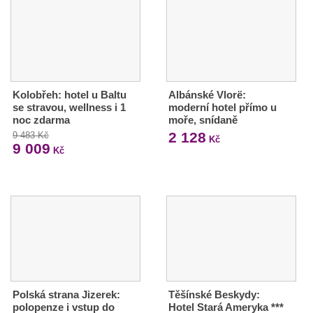
Kolobřeh: hotel u Baltu
Albánské Vlorë:
se stravou, wellness i 1
moderní hotel přímo u
noc zdarma
moře, snídaně
2 128
9 483 Kč
Kč
9 009
Kč
Polská strana Jizerek:
Těšínské Beskydy:
polopenze i vstup do
Hotel Stará Ameryka ***