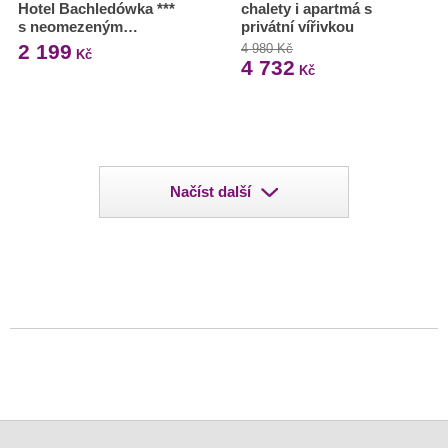
Hotel Bachledówka ***
chalety i apartmá s
s neomezeným…
privátní vířivkou
2 199
4 980 Kč
Kč
4 732
Kč
Načíst další