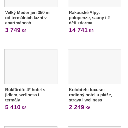
Velký Meder jen 350 m
Rakouské Alpy:
od termálních lázní v
polopenze, sauny i 2
apartmánech…
děti zdarma
3 749
14 741
Kč
Kč
Bükfürdő: 4* hotel s
Kolobřeh: luxusní
jídlem, wellness i
rodinný hotel u pláže,
termály
strava i wellness
5 410
2 249
Kč
Kč