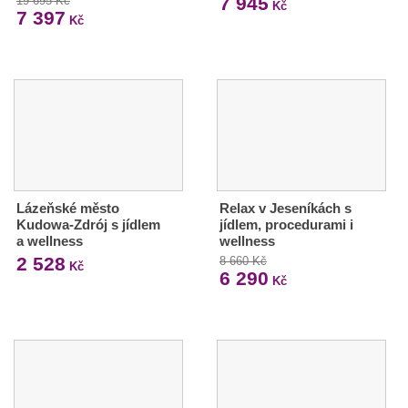
7 945
19 695 Kč
Kč
7 397
Kč
Lázeňské město
Relax v Jeseníkách s
Kudowa-Zdrój s jídlem
jídlem, procedurami i
a wellness
wellness
2 528
8 660 Kč
Kč
6 290
Kč