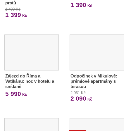
prstů
1 390
Kč
1 499 Kč
1 399
Kč
Zájezd do Říma a
Odpočinek v Mikulově:
Vatikánu: noc v hotelu a
prémiové apartmány s
snídaně
terasou
5 990
2 961 Kč
Kč
2 090
Kč