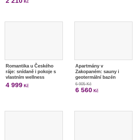
2 210
Kč
Romantika u Českého
Apartmány v
ráje: snídaně i pokoje s
Zakopaném: sauny i
vlastním wellness
geotermální bazén
4 999
6 905 Kč
Kč
6 560
Kč