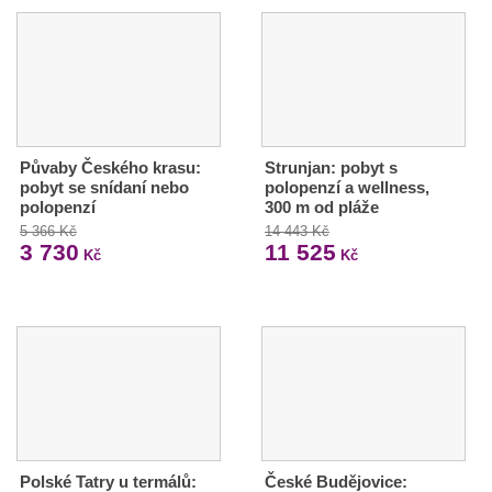
Půvaby Českého krasu:
Strunjan: pobyt s
pobyt se snídaní nebo
polopenzí a wellness,
polopenzí
300 m od pláže
5 366 Kč
14 443 Kč
3 730
11 525
Kč
Kč
Polské Tatry u termálů:
České Budějovice: