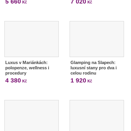
5 660
7 020
Kč
Kč
Luxus v Mariánkách:
Glamping na Slapech:
polopenze, wellness i
luxusní stany pro dva i
procedury
celou rodinu
4 380
1 920
Kč
Kč