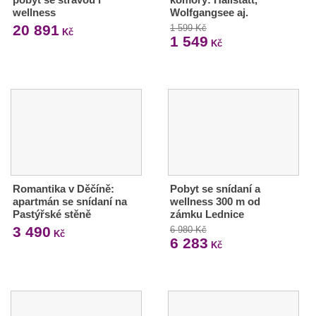
wellness
Wolfgangsee aj.
20 891
1 599 Kč
Kč
1 549
Kč
Romantika v Děčíně:
Pobyt se snídaní a
apartmán se snídaní na
wellness 300 m od
Pastýřské stěně
zámku Lednice
3 490
6 980 Kč
Kč
6 283
Kč