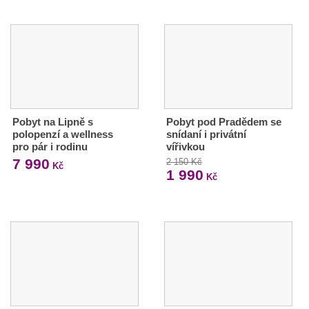
Pobyt na Lipně s
Pobyt pod Pradědem se
polopenzí a wellness
snídaní i privátní
pro pár i rodinu
vířivkou
7 990
2 150 Kč
Kč
1 990
Kč