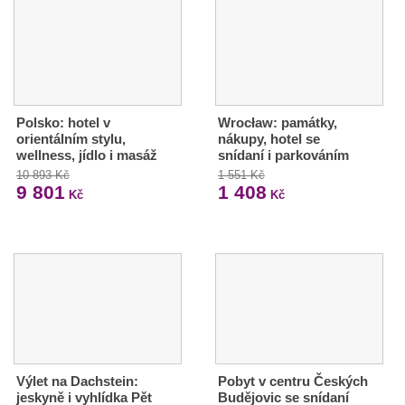
Polsko: hotel v
Wrocław: památky,
orientálním stylu,
nákupy, hotel se
wellness, jídlo i masáž
snídaní i parkováním
10 893 Kč
1 551 Kč
9 801
1 408
Kč
Kč
Výlet na Dachstein:
Pobyt v centru Českých
jeskyně i vyhlídka Pět
Budějovic se snídaní