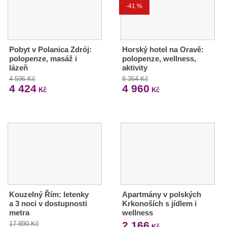
-41 %
Pobyt v Polanica Zdrój:
Horský hotel na Oravě:
polopenze, masáž i
polopenze, wellness,
lázeň
aktivity
4 596 Kč
8 364 Kč
4 424
4 960
Kč
Kč
Kouzelný Řím: letenky
Apartmány v polských
a 3 noci v dostupnosti
Krkonoších s jídlem i
metra
wellness
2 166
17 890 Kč
Kč