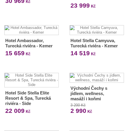
30 969
Kč
23 999
Kč
Hotel Ambassador,
Hotel Stella Camyuva,
Turecká riviéra - Kemer
Turecká riviéra - Kemer
15 659
14 519
Kč
Kč
Východní Čechy s
Hotel Side Stella Elite
jídlem, wellness,
Resort & Spa, Turecká
masáží i koňmi
riviéra - Side
3 200 Kč
22 009
2 990
Kč
Kč