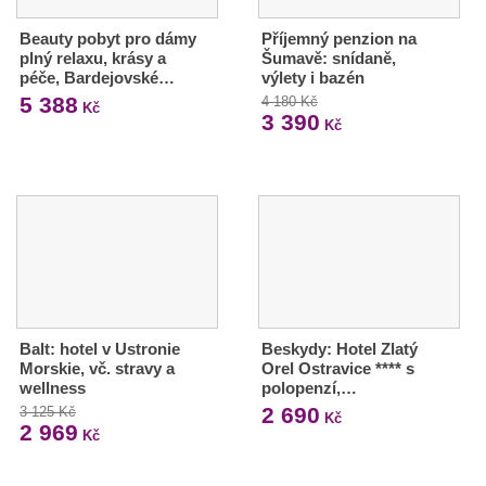
Beauty pobyt pro dámy
Příjemný penzion na
plný relaxu, krásy a
Šumavě: snídaně,
péče, Bardejovské…
výlety i bazén
5 388
4 180 Kč
Kč
3 390
Kč
Balt: hotel v Ustronie
Beskydy: Hotel Zlatý
Morskie, vč. stravy a
Orel Ostravice **** s
wellness
polopenzí,…
2 690
3 125 Kč
Kč
2 969
Kč