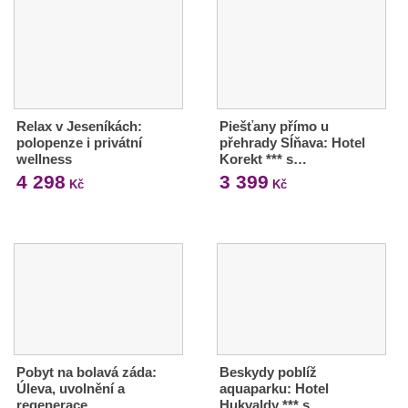
Relax v Jeseníkách:
Piešťany přímo u
polopenze i privátní
přehrady Sĺňava: Hotel
wellness
Korekt *** s…
4 298
3 399
Kč
Kč
Pobyt na bolavá záda:
Beskydy poblíž
Úleva, uvolnění a
aquaparku: Hotel
regenerace,…
Hukvaldy *** s