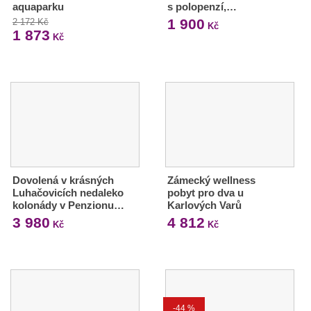
aquaparku
s polopenzí,…
1 900
2 172 Kč
Kč
1 873
Kč
Dovolená v krásných
Zámecký wellness
Luhačovicích nedaleko
pobyt pro dva u
kolonády v Penzionu…
Karlových Varů
3 980
4 812
Kč
Kč
-44 %