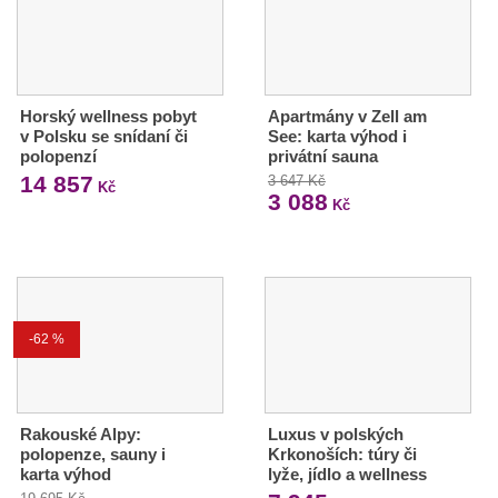
Horský wellness pobyt
Apartmány v Zell am
v Polsku se snídaní či
See: karta výhod i
polopenzí
privátní sauna
14 857
3 647 Kč
Kč
3 088
Kč
-62 %
Rakouské Alpy:
Luxus v polských
polopenze, sauny i
Krkonoších: túry či
karta výhod
lyže, jídlo a wellness