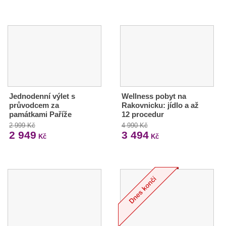
Jednodenní výlet s
Wellness pobyt na
průvodcem za
Rakovnicku: jídlo a až
památkami Paříže
12 procedur
2 999 Kč
4 990 Kč
2 949
3 494
Kč
Kč