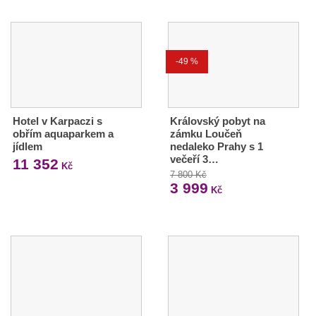
-49 %
Hotel v Karpaczi s
Královský pobyt na
obřím aquaparkem a
zámku Loučeň
jídlem
nedaleko Prahy s 1
večeří 3…
11 352
Kč
7 800 Kč
3 999
Kč