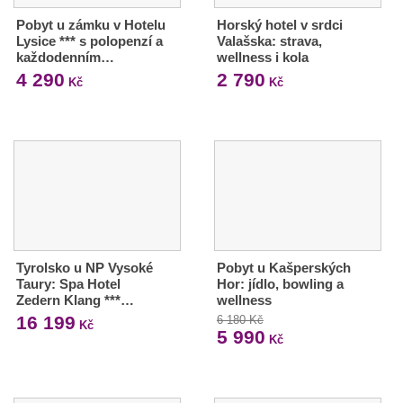
Pobyt u zámku v Hotelu
Horský hotel v srdci
Lysice *** s polopenzí a
Valašska: strava,
každodenním…
wellness i kola
4 290
2 790
Kč
Kč
Tyrolsko u NP Vysoké
Pobyt u Kašperských
Taury: Spa Hotel
Hor: jídlo, bowling a
Zedern Klang ***…
wellness
16 199
6 180 Kč
Kč
5 990
Kč