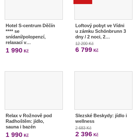
Hotel S-centrum Děčín
Loftový pobyt ve Vídni
**** se
u zámku Schönbrunn 3
snídaní/polopenzí,
dny / 2 noci, 2…
relaxací v…
12 200 Kč
6 799
1 990
Kč
Kč
Relax v Rožnově pod
Slezské Beskydy: jídlo i
Radhoštěm: jídlo,
wellness
sauna i bazén
2 683 Kč
2 396
1 990
Kč
Kč