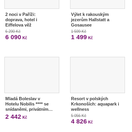
2 noci v Paříži:
Výlet k rakouským
doprava, hotel i
jezerům Hallstatt a
Eiffelova věž
Gosausee
6 290 Kč
1 599 Kč
6 090
1 499
Kč
Kč
Mladá Boleslav v
Resort v polských
Hotelu Nobilis **** se
Krkonoších: aquapark i
snídaněmi, privátním…
wellness
2 442
5 056 Kč
Kč
4 826
Kč