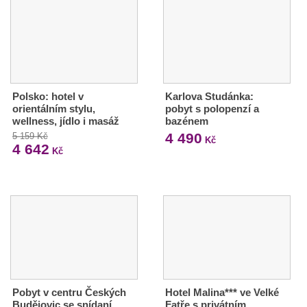
Polsko: hotel v
Karlova Studánka:
orientálním stylu,
pobyt s polopenzí a
wellness, jídlo i masáž
bazénem
4 490
5 159 Kč
Kč
4 642
Kč
Pobyt v centru Českých
Hotel Malina*** ve Velké
Budějovic se snídaní
Fatře s privátním