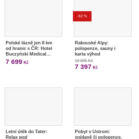
-62 %
Polské lázně jen 8 km
Rakouské Alpy:
od hranic s ČR: Hotel
polopenze, sauny i
Buczyński Medical…
karta výhod
7 699
19 695 Kč
Kč
7 397
Kč
Letní útěk do Tater:
Pobyt v Ustroni:
Relax pod
snídaně či polopenze,