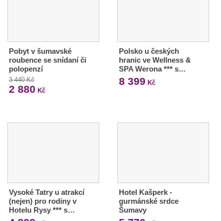
Pobyt v šumavské
Polsko u českých
roubence se snídaní či
hranic ve Wellness &
polopenzí
SPA Werona *** s…
8 399
3 440 Kč
Kč
2 880
Kč
Vysoké Tatry u atrakcí
Hotel Kašperk -
(nejen) pro rodiny v
gurmánské srdce
Hotelu Rysy *** s…
Šumavy