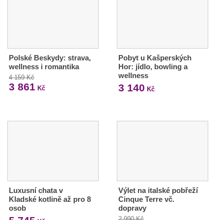
Polské Beskydy: strava,
Pobyt u Kašperských
wellness i romantika
Hor: jídlo, bowling a
wellness
4 159 Kč
3 861
3 140
Kč
Kč
Luxusní chata v
Výlet na italské pobřeží
Kladské kotlině až pro 8
Cinque Terre vč.
osob
dopravy
2 990 Kč