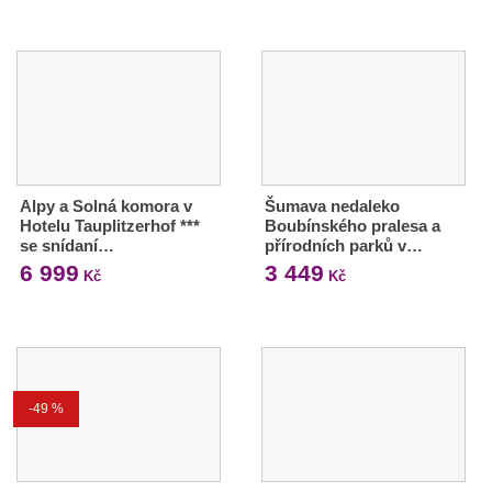
Alpy a Solná komora v
Šumava nedaleko
Hotelu Tauplitzerhof ***
Boubínského pralesa a
se snídaní…
přírodních parků v…
6 999
3 449
Kč
Kč
-49 %