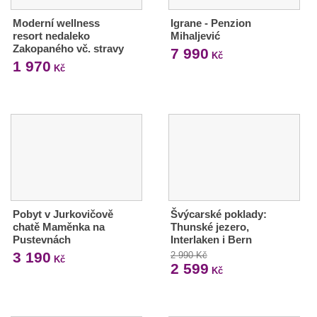
Moderní wellness
Igrane - Penzion
resort nedaleko
Mihaljević
Zakopaného vč. stravy
7 990
Kč
1 970
Kč
Pobyt v Jurkovičově
Švýcarské poklady:
chatě Maměnka na
Thunské jezero,
Pustevnách
Interlaken i Bern
3 190
2 990 Kč
Kč
2 599
Kč