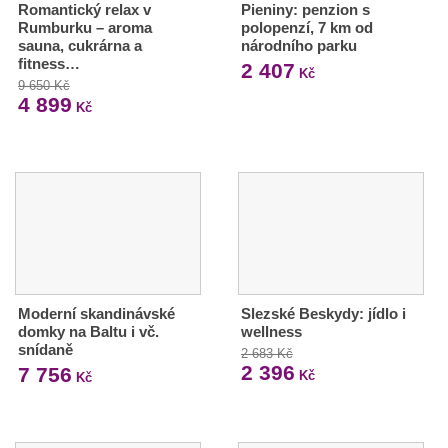
Romantický relax v
Pieniny: penzion s
Rumburku – aroma
polopenzí, 7 km od
sauna, cukrárna a
národního parku
fitness…
2 407
Kč
9 650 Kč
4 899
Kč
Moderní skandinávské
Slezské Beskydy: jídlo i
domky na Baltu i vč.
wellness
snídaně
2 683 Kč
2 396
7 756
Kč
Kč