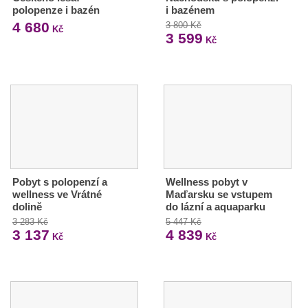
polopenze i bazén
i bazénem
4 680
3 800 Kč
Kč
3 599
Kč
Pobyt s polopenzí a
Wellness pobyt v
wellness ve Vrátné
Maďarsku se vstupem
dolině
do lázní a aquaparku
3 283 Kč
5 447 Kč
3 137
4 839
Kč
Kč