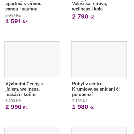
apartmá s vířivou
Valašska: strava,
vanou i saunou
wellness i kola
2 790
5 947 Kč
Kč
4 591
Kč
Východní Čechy s
Pobyt v centru
jídlem, wellness,
Krumlova se snídaní či
masáží i koňmi
polopenzí
3 200 Kč
2 199 Kč
2 990
1 980
Kč
Kč