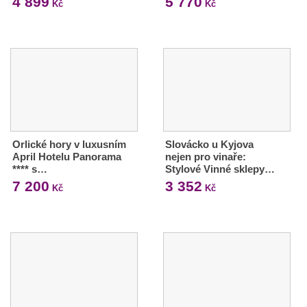
4 899
5 770
Kč
Kč
Orlické hory v luxusním
Slovácko u Kyjova
April Hotelu Panorama
nejen pro vinaře:
**** s…
Stylové Vinné sklepy…
7 200
3 352
Kč
Kč