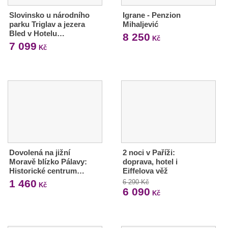
Slovinsko u národního
Igrane - Penzion
parku Triglav a jezera
Mihaljević
Bled v Hotelu…
8 250
Kč
7 099
Kč
Dovolená na jižní
2 noci v Paříži:
Moravě blízko Pálavy:
doprava, hotel i
Historické centrum…
Eiffelova věž
1 460
6 290 Kč
Kč
6 090
Kč