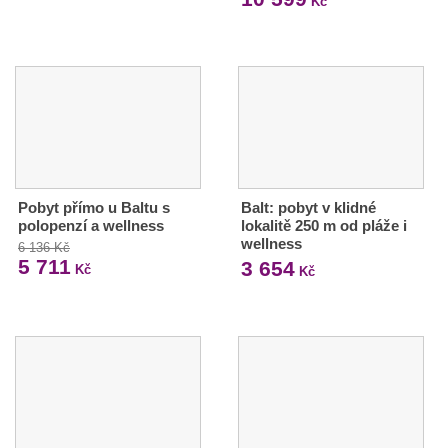
Kč
Pobyt přímo u Baltu s
Balt: pobyt v klidné
polopenzí a wellness
lokalitě 250 m od pláže i
wellness
6 136 Kč
5 711
3 654
Kč
Kč