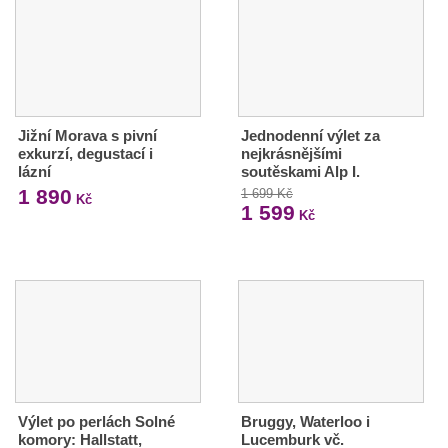
Jižní Morava s pivní
Jednodenní výlet za
exkurzí, degustací i
nejkrásnějšími
lázní
soutěskami Alp I.
1 890
1 699 Kč
Kč
1 599
Kč
Výlet po perlách Solné
Bruggy, Waterloo i
komory: Hallstatt,
Lucemburk vč.