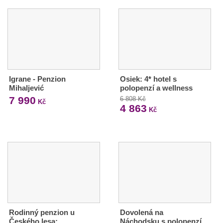
Igrane - Penzion
Osiek: 4* hotel s
Mihaljević
polopenzí a wellness
7 990
6 808 Kč
Kč
4 863
Kč
Rodinný penzion u
Dovolená na
Českého lesa:
Náchodsku s polopenzí