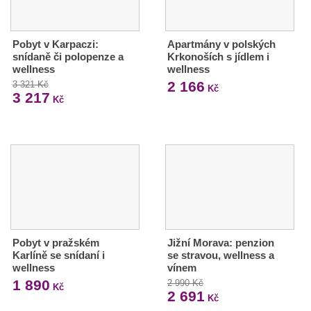
Pobyt v Karpaczi:
Apartmány v polských
snídaně či polopenze a
Krkonoších s jídlem i
wellness
wellness
2 166
3 321 Kč
Kč
3 217
Kč
Pobyt v pražském
Jižní Morava: penzion
Karlíně se snídaní i
se stravou, wellness a
wellness
vínem
1 890
2 990 Kč
Kč
2 691
Kč