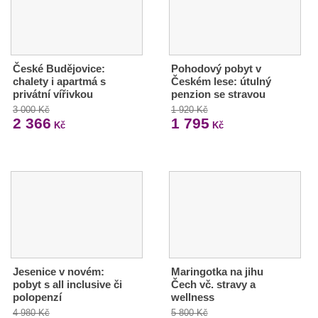
České Budějovice:
Pohodový pobyt v
chalety i apartmá s
Českém lese: útulný
privátní vířivkou
penzion se stravou
3 000 Kč
1 920 Kč
2 366
1 795
Kč
Kč
Jesenice v novém:
Maringotka na jihu
pobyt s all inclusive či
Čech vč. stravy a
polopenzí
wellness
4 980 Kč
5 800 Kč