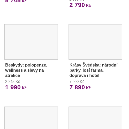
5 745
Kč
2 790
Kč
Beskydy: polopenze,
Krásy Švédska: národní
wellness a slevy na
parky, losí farma,
atrakce
doprava i hotel
2 245 Kč
7 990 Kč
1 990
7 890
Kč
Kč