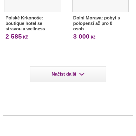
Polské Krkonoše:
Dolní Morava: pobyt s
boutique hotel se
polopenzí až pro 8
stravou a wellness
osob
2 585
3 000
Kč
Kč
Načíst další