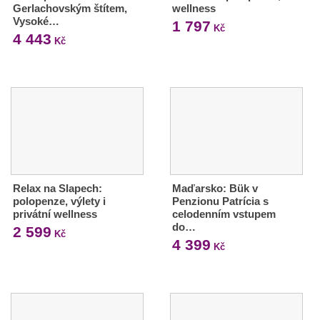
Gerlachovským štítem,
wellness
Vysoké…
1 797
Kč
4 443
Kč
Relax na Slapech:
Maďarsko: Bük v
polopenze, výlety i
Penzionu Patrícia s
privátní wellness
celodenním vstupem
do…
2 599
Kč
4 399
Kč