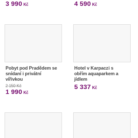
3 990
4 590
Kč
Kč
Pobyt pod Pradědem se
Hotel v Karpaczi s
snídaní i privátní
obřím aquaparkem a
vířivkou
jídlem
5 337
2 150 Kč
Kč
1 990
Kč