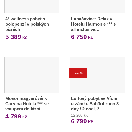
4* wellness pobyt s
Luhačovice: Relax v
polopenzí v polských
Hotelu Harmonie *** s
lázních
all inclusive…
5 389
6 750
Kč
Kč
-44 %
Mosonmagyaróvár v
Loftový pobyt ve Vídni
Corvina Hotelu *** se
u zámku Schönbrunn 3
vstupem do lázní…
dny / 2 noci, 2…
4 799
12 200 Kč
Kč
6 799
Kč