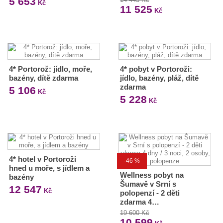
5 653
Kč
11 525
Kč
4* Portorož: jídlo, moře,
4* pobyt v Portoroži:
bazény, dítě zdarma
jídlo, bazény, pláž, dítě
zdarma
5 106
Kč
5 228
Kč
4* hotel v Portoroži
-46 %
hned u moře, s jídlem a
Wellness pobyt na
bazény
Šumavě v Srní s
12 547
Kč
polopenzí - 2 děti
zdarma 4…
19 600 Kč
10 599