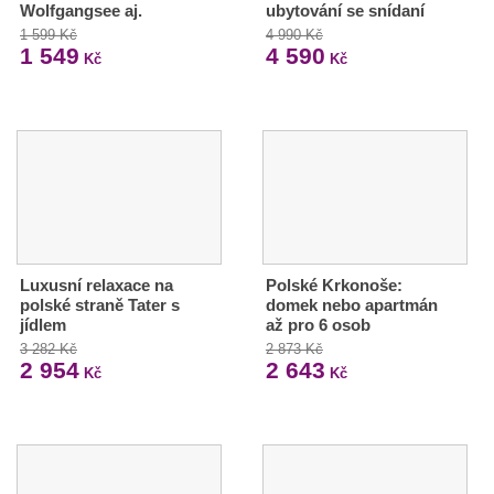
Wolfgangsee aj.
ubytování se snídaní
1 599 Kč
4 990 Kč
1 549
4 590
Kč
Kč
Luxusní relaxace na
Polské Krkonoše:
polské straně Tater s
domek nebo apartmán
jídlem
až pro 6 osob
3 282 Kč
2 873 Kč
2 954
2 643
Kč
Kč