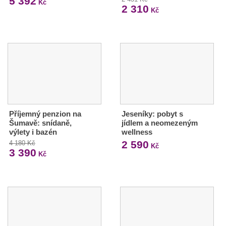
5 392
Kč
2 310
Kč
Příjemný penzion na
Jeseníky: pobyt s
Šumavě: snídaně,
jídlem a neomezeným
výlety i bazén
wellness
2 590
4 180 Kč
Kč
3 390
Kč