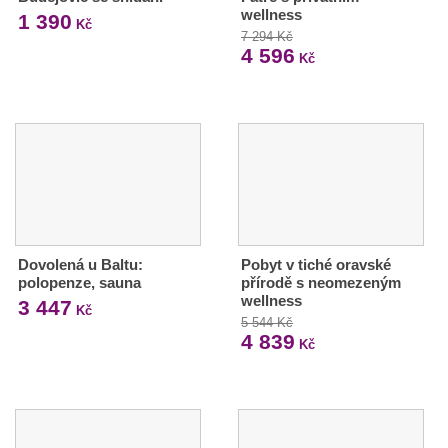
wellness
1 390
Kč
7 294 Kč
4 596
Kč
Dovolená u Baltu:
Pobyt v tiché oravské
polopenze, sauna
přírodě s neomezeným
wellness
3 447
Kč
5 544 Kč
4 839
Kč