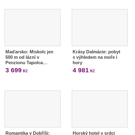
Maďarsko: Miskolc jen
Krásy Dalmácie: pobyt
500 m od lázní v
s výhledem na moře i
Penzionu Tapolca…
hory
3 699
4 981
Kč
Kč
Romantika v Dobříši:
Horský hotel v srdci