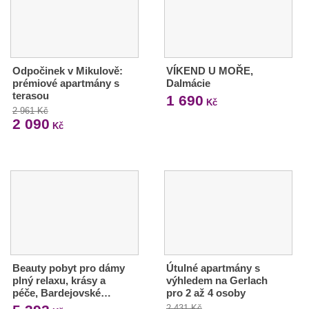
Odpočinek v Mikulově:
VÍKEND U MOŘE,
prémiové apartmány s
Dalmácie
terasou
1 690
Kč
2 961 Kč
2 090
Kč
Beauty pobyt pro dámy
Útulné apartmány s
plný relaxu, krásy a
výhledem na Gerlach
péče, Bardejovské…
pro 2 až 4 osoby
2 431 Kč