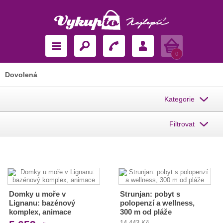
Košík
0
Dovolená
Kategorie
Filtrovat
Domky u moře v
Strunjan: pobyt s
Lignanu: bazénový
polopenzí a wellness,
komplex, animace
300 m od pláže
14 443 Kč