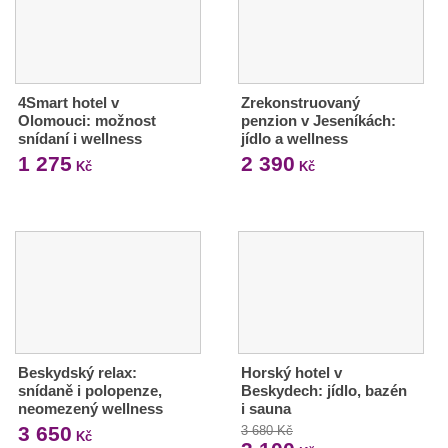
4Smart hotel v
Zrekonstruovaný
Olomouci: možnost
penzion v Jeseníkách:
snídaní i wellness
jídlo a wellness
1 275
2 390
Kč
Kč
Beskydský relax:
Horský hotel v
snídaně i polopenze,
Beskydech: jídlo, bazén
neomezený wellness
i sauna
3 650
3 680 Kč
Kč