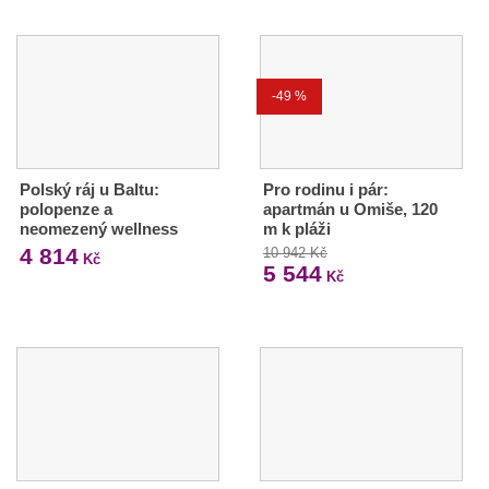
-49 %
Polský ráj u Baltu:
Pro rodinu i pár:
polopenze a
apartmán u Omiše, 120
neomezený wellness
m k pláži
4 814
10 942 Kč
Kč
5 544
Kč