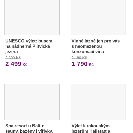
UNESCO výlet: busem
Vinné lázně jen pro vás
na nádherná Plitvická
s neomezenou
jezera
konzumací vína
2 690 Kč
2 180 Kč
2 499
1 790
Kč
Kč
Spa resort u Baltu:
Výlet k rakouským
sauny, bazény i vířivky,
jezerům Hallstatt a