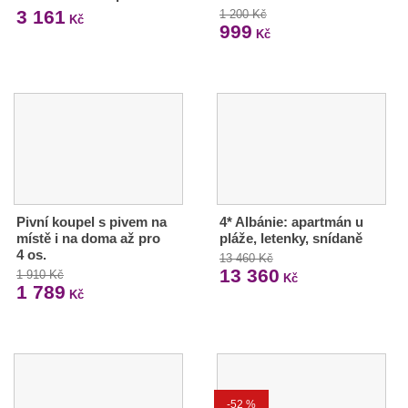
3 161
1 200 Kč
Kč
999
Kč
Pivní koupel s pivem na
4* Albánie: apartmán u
místě i na doma až pro
pláže, letenky, snídaně
4 os.
13 460 Kč
13 360
1 910 Kč
Kč
1 789
Kč
-52 %