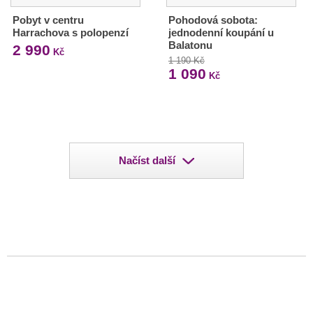
Pobyt v centru
Pohodová sobota:
Harrachova s polopenzí
jednodenní koupání u
Balatonu
2 990
Kč
1 190 Kč
1 090
Kč
Načíst další