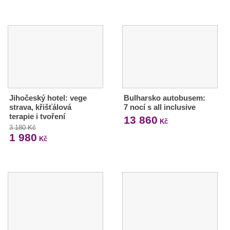
Jihočeský hotel: vege
Bulharsko autobusem:
strava, křišťálová
7 nocí s all inclusive
terapie i tvoření
13 860
Kč
3 180 Kč
1 980
Kč