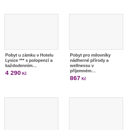
Pobyt u zámku v Hotelu
Pobyt pro milovníky
Lysice *** s polopenzí a
nádherné přírody a
každodenním…
wellnessu v
příjemném…
4 290
Kč
867
Kč