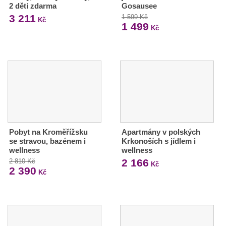
2 děti zdarma
Gosausee
3 211
1 599 Kč
Kč
1 499
Kč
Pobyt na Kroměřížsku
Apartmány v polských
se stravou, bazénem i
Krkonoších s jídlem i
wellness
wellness
2 166
2 810 Kč
Kč
2 390
Kč