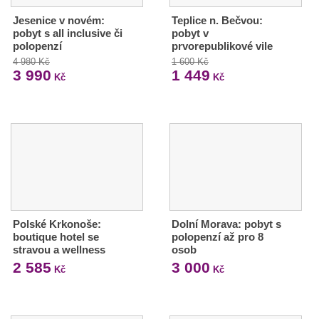
Jesenice v novém:
Teplice n. Bečvou:
pobyt s all inclusive či
pobyt v
polopenzí
prvorepublikové vile
4 980 Kč
1 600 Kč
3 990
1 449
Kč
Kč
Polské Krkonoše:
Dolní Morava: pobyt s
boutique hotel se
polopenzí až pro 8
stravou a wellness
osob
2 585
3 000
Kč
Kč