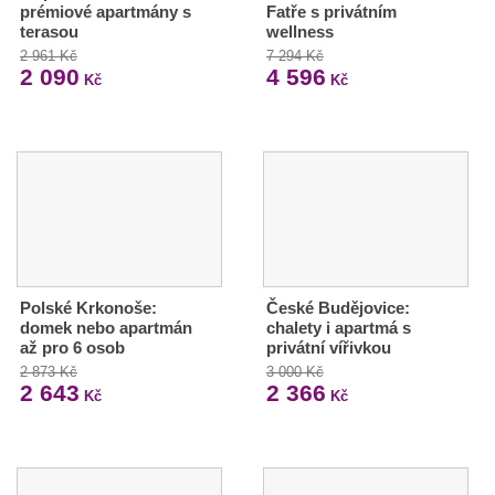
prémiové apartmány s
Fatře s privátním
terasou
wellness
2 961 Kč
7 294 Kč
2 090
4 596
Kč
Kč
Polské Krkonoše:
České Budějovice:
domek nebo apartmán
chalety i apartmá s
až pro 6 osob
privátní vířivkou
2 873 Kč
3 000 Kč
2 643
2 366
Kč
Kč