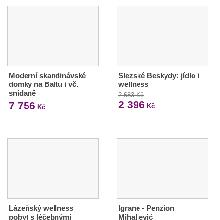
Moderní skandinávské
Slezské Beskydy: jídlo i
domky na Baltu i vč.
wellness
snídaně
2 683 Kč
2 396
7 756
Kč
Kč
Lázeňský wellness
Igrane - Penzion
pobyt s léčebnými
Mihaljević