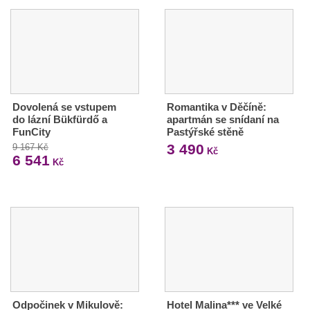
Dovolená se vstupem
Romantika v Děčíně:
do lázní Bükfürdő a
apartmán se snídaní na
FunCity
Pastýřské stěně
3 490
9 167 Kč
Kč
6 541
Kč
Odpočinek v Mikulově:
Hotel Malina*** ve Velké