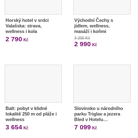
Horský hotel v srdci
Východní Čechy s
Valašska: strava,
jídlem, wellness,
wellness i kola
masáží i koňmi
2 790
3 200 Kč
Kč
2 990
Kč
Balt: pobyt v klidné
Slovinsko u národního
lokalitě 250 m od pláže i
parku Triglav a jezera
wellness
Bled v Hotelu…
3 654
7 099
Kč
Kč