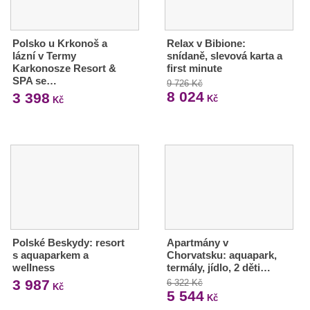
Polsko u Krkonoš a
Relax v Bibione:
lázní v Termy
snídaně, slevová karta a
Karkonosze Resort &
first minute
SPA se…
9 726 Kč
8 024
3 398
Kč
Kč
Polské Beskydy: resort
Apartmány v
s aquaparkem a
Chorvatsku: aquapark,
wellness
termály, jídlo, 2 děti…
3 987
6 322 Kč
Kč
5 544
Kč