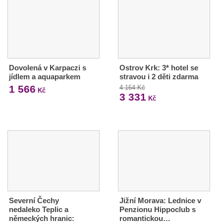
Dovolená v Karpaczi s
Ostrov Krk: 3* hotel se
jídlem a aquaparkem
stravou i 2 děti zdarma
1 566
4 164 Kč
Kč
3 331
Kč
Severní Čechy
Jižní Morava: Lednice v
nedaleko Teplic a
Penzionu Hippoclub s
německých hranic:
romantickou…