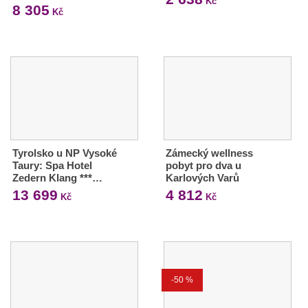
Kč
8 305
Kč
Tyrolsko u NP Vysoké
Zámecký wellness
Taury: Spa Hotel
pobyt pro dva u
Zedern Klang ***…
Karlových Varů
13 699
4 812
Kč
Kč
-50 %