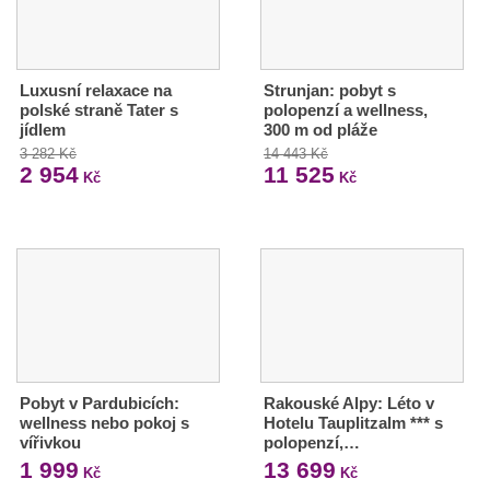
Luxusní relaxace na
Strunjan: pobyt s
polské straně Tater s
polopenzí a wellness,
jídlem
300 m od pláže
3 282 Kč
14 443 Kč
2 954
11 525
Kč
Kč
Pobyt v Pardubicích:
Rakouské Alpy: Léto v
wellness nebo pokoj s
Hotelu Tauplitzalm *** s
vířivkou
polopenzí,…
1 999
13 699
Kč
Kč