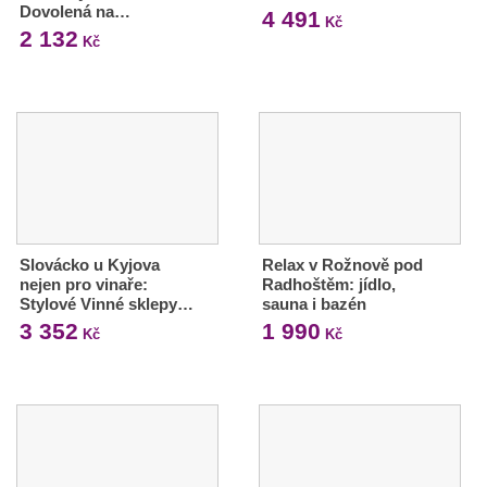
Dovolená na…
4 491
Kč
2 132
Kč
Slovácko u Kyjova
Relax v Rožnově pod
nejen pro vinaře:
Radhoštěm: jídlo,
Stylové Vinné sklepy…
sauna i bazén
3 352
1 990
Kč
Kč