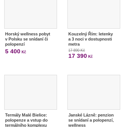
Horský wellness pobyt
Kouzelný Řím: letenky
v Polsku se snídaní či
a 3 noci v dostupnosti
polopenzí
metra
5 400
17 890 Kč
Kč
17 390
Kč
Termály Malé Bielice:
Janské Lázně: penzion
polopenze a vstup do
se snídaní a polopenzí,
termálního komplexu
wellness