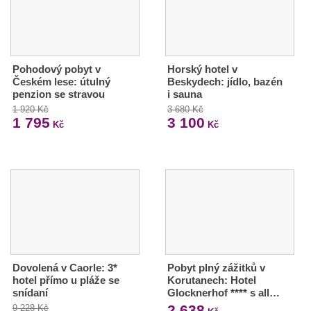
Pohodový pobyt v
Horský hotel v
Českém lese: útulný
Beskydech: jídlo, bazén
penzion se stravou
i sauna
1 920 Kč
3 680 Kč
1 795
3 100
Kč
Kč
Dovolená v Caorle: 3*
Pobyt plný zážitků v
hotel přímo u pláže se
Korutanech: Hotel
snídaní
Glocknerhof **** s all…
2 638
9 228 Kč