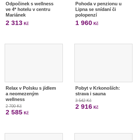
Odpočinek s wellness
Pohoda v penzionu u
ve 4* hotelu v centru
Lipna se snídaní či
Mariánek
polopenzí
2 313
1 960
Kč
Kč
Relax v Polsku s jídlem
Pobyt v Krkonoších:
a neomezeným
strava i sauna
wellness
3 542 Kč
2 916
2 700 Kč
Kč
2 585
Kč