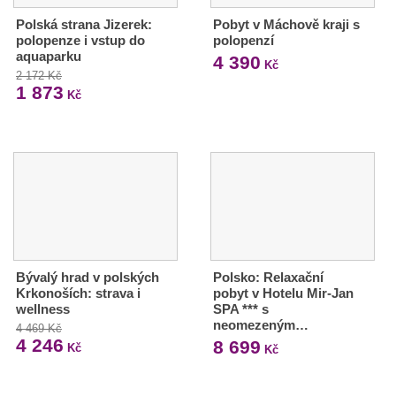
Polská strana Jizerek:
Pobyt v Máchově kraji s
polopenze i vstup do
polopenzí
aquaparku
4 390
Kč
2 172 Kč
1 873
Kč
Bývalý hrad v polských
Polsko: Relaxační
Krkonoších: strava i
pobyt v Hotelu Mir-Jan
wellness
SPA *** s
neomezeným…
4 469 Kč
4 246
8 699
Kč
Kč