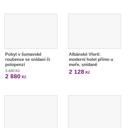
Pobyt v šumavské
Albánské Vlorë:
roubence se snídaní či
moderní hotel přímo u
polopenzí
moře, snídaně
2 128
3 440 Kč
Kč
2 880
Kč