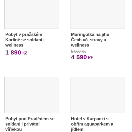
Pobyt v pražském
Maringotka na jihu
Karlíně se snídaní i
Čech vč. stravy a
wellness
wellness
1 890
5 800 Kč
Kč
4 590
Kč
Pobyt pod Pradědem se
Hotel v Karpaczi s
snídaní i privátní
obřím aquaparkem a
vířivkou
jídlem