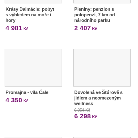
Krásy Dalmácie: pobyt
Pieniny: penzion s
s výhledem na moře i
polopenzí, 7 km od
hory
národního parku
4 981
2 407
Kč
Kč
Promajna - vila Čale
Dovolená ve Štúrově s
jídlem a neomezeným
4 350
Kč
wellness
6 954 Kč
6 298
Kč