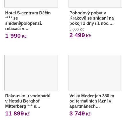
Hotel S-centrum Děčín
Pohodový pobyt v
**** se
Krakově se snídaní na
snídaní/polopenzí,
pokoji 2 dny / 1 noc,…
relaxací v…
5 000 Kč
2 499
1 990
Kč
Kč
Rakousko u vodopádů
Velký Meder jen 350 m
v Hotelu Berghof
od termálních lázní v
Mitterberg *** s…
apartmánech…
11 899
3 749
Kč
Kč