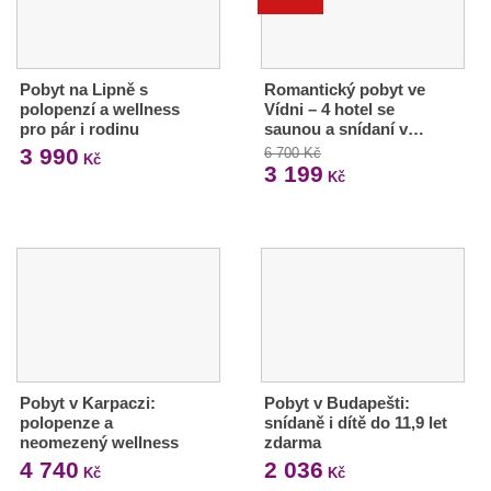
Pobyt na Lipně s
Romantický pobyt ve
polopenzí a wellness
Vídni – 4 hotel se
pro pár i rodinu
saunou a snídaní v…
3 990
6 700 Kč
Kč
3 199
Kč
Pobyt v Karpaczi:
Pobyt v Budapešti:
polopenze a
snídaně i dítě do 11,9 let
neomezený wellness
zdarma
4 740
2 036
Kč
Kč