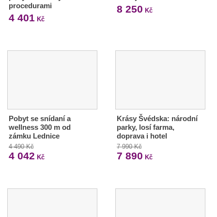
procedurami
8 250
Kč
4 401
Kč
Pobyt se snídaní a
Krásy Švédska: národní
wellness 300 m od
parky, losí farma,
zámku Lednice
doprava i hotel
4 490 Kč
7 990 Kč
4 042
7 890
Kč
Kč