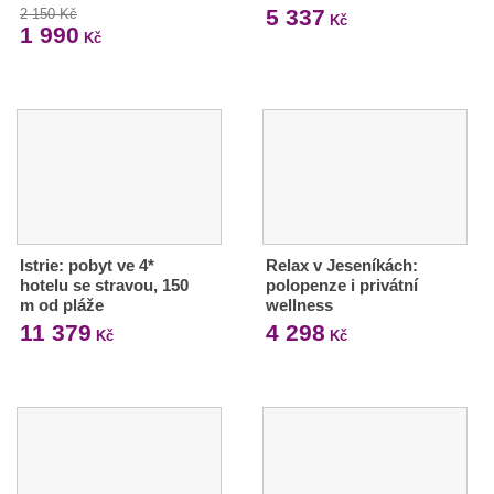
5 337
2 150 Kč
Kč
1 990
Kč
Istrie: pobyt ve 4*
Relax v Jeseníkách:
hotelu se stravou, 150
polopenze i privátní
m od pláže
wellness
11 379
4 298
Kč
Kč