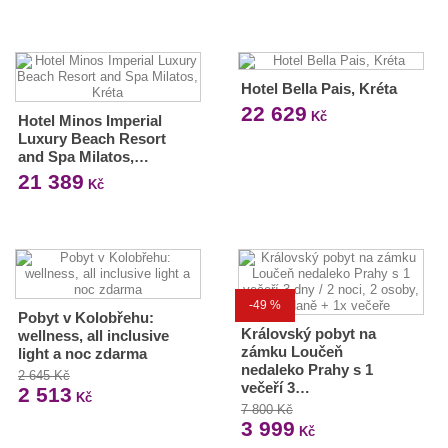
Hotel Bella Pais, Kréta
22 629
Kč
Hotel Minos Imperial
Luxury Beach Resort
and Spa Milatos,…
21 389
Kč
-49 %
Pobyt v Kolobřehu:
Královský pobyt na
wellness, all inclusive
zámku Loučeň
light a noc zdarma
nedaleko Prahy s 1
2 645 Kč
večeří 3…
2 513
Kč
7 800 Kč
3 999
Kč