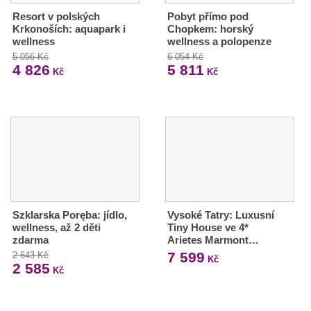
Resort v polských
Pobyt přímo pod
Krkonoších: aquapark i
Chopkem: horský
wellness
wellness a polopenze
5 056 Kč
6 054 Kč
4 826
5 811
Kč
Kč
Szklarska Poręba: jídlo,
Vysoké Tatry: Luxusní
wellness, až 2 děti
Tiny House ve 4*
zdarma
Arietes Marmont…
7 599
2 643 Kč
Kč
2 585
Kč