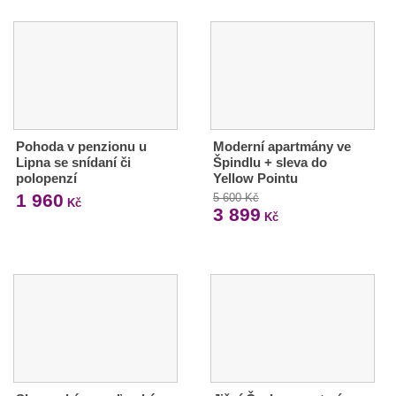
Pohoda v penzionu u
Moderní apartmány ve
Lipna se snídaní či
Špindlu + sleva do
polopenzí
Yellow Pointu
1 960
5 600 Kč
Kč
3 899
Kč