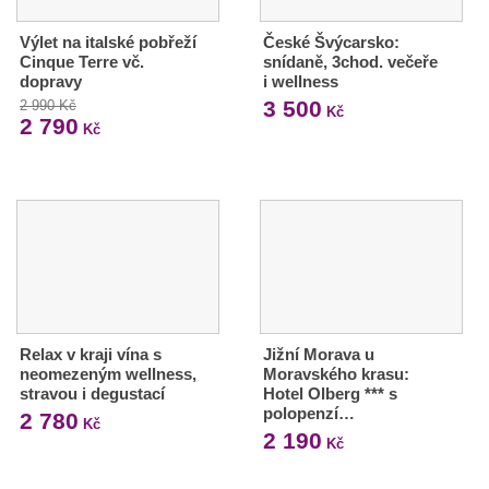
Výlet na italské pobřeží
České Švýcarsko:
Cinque Terre vč.
snídaně, 3chod. večeře
dopravy
i wellness
3 500
2 990 Kč
Kč
2 790
Kč
Relax v kraji vína s
Jižní Morava u
neomezeným wellness,
Moravského krasu:
stravou i degustací
Hotel Olberg *** s
polopenzí…
2 780
Kč
2 190
Kč