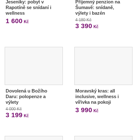
Jeseníky: pobyt v
Příjemný penzion na
Rapotíně se snídaní i
Šumavě: snídaně,
wellness
výlety i bazén
1 600
4 180 Kč
Kč
3 390
Kč
Dovolená u Božího
Moravský kras: all
Daru: polopenze a
inclusive, wellness i
výlety
vířivka na pokoji
3 990
4 000 Kč
Kč
3 199
Kč