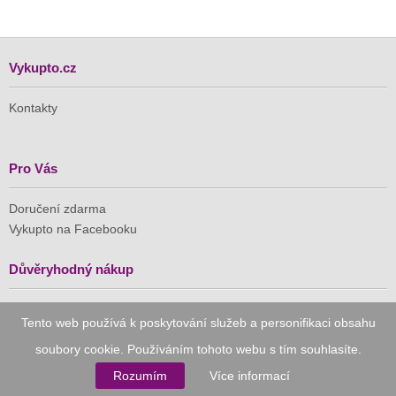
Vykupto.cz
Kontakty
Pro Vás
Doručení zdarma
Vykupto na Facebooku
Důvěryhodný nákup
Naše společnost je členem Asociace pro elektronickou
Tento web používá k poskytování služeb a personifikaci obsahu
komerci (APEK)
soubory cookie. Používáním tohoto webu s tím souhlasíte.
Rozumím
Více informací