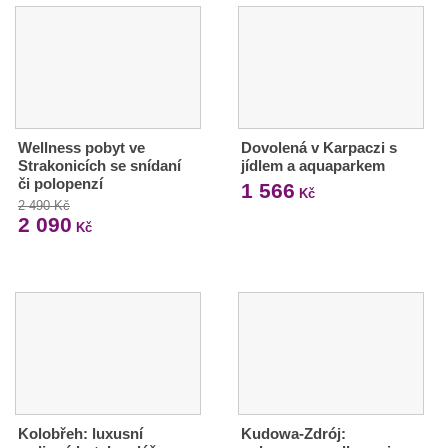
Wellness pobyt ve
Dovolená v Karpaczi s
Strakonicích se snídaní
jídlem a aquaparkem
či polopenzí
1 566
Kč
2 490 Kč
2 090
Kč
Kolobřeh: luxusní
Kudowa-Zdrój: