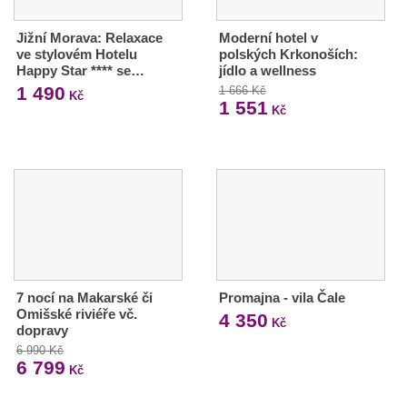
Jižní Morava: Relaxace
Moderní hotel v
ve stylovém Hotelu
polských Krkonoších:
Happy Star **** se…
jídlo a wellness
1 490
1 666 Kč
Kč
1 551
Kč
7 nocí na Makarské či
Promajna - vila Čale
Omišské riviéře vč.
4 350
Kč
dopravy
6 990 Kč
6 799
Kč