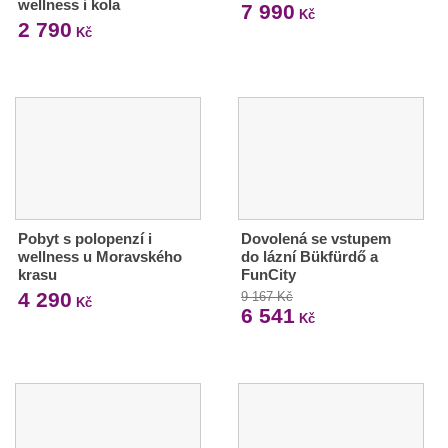
wellness i kola
7 990
Kč
2 790
Kč
Pobyt s polopenzí i
Dovolená se vstupem
wellness u Moravského
do lázní Bükfürdő a
krasu
FunCity
4 290
9 167 Kč
Kč
6 541
Kč