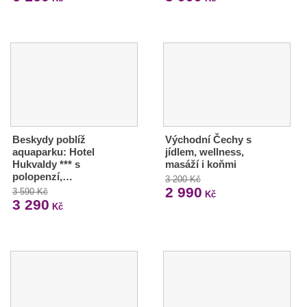
Beskydy poblíž
Východní Čechy s
aquaparku: Hotel
jídlem, wellness,
Hukvaldy *** s
masáží i koňmi
polopenzí,…
3 200 Kč
2 990
3 590 Kč
Kč
3 290
Kč