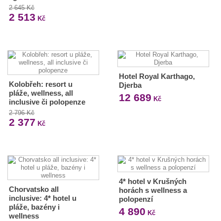
2 645 Kč
2 513
Kč
Hotel Royal Karthago,
Kolobřeh: resort u
Djerba
pláže, wellness, all
12 689
Kč
inclusive či polopenze
2 796 Kč
2 377
Kč
4* hotel v Krušných
Chorvatsko all
horách s wellness a
inclusive: 4* hotel u
polopenzí
pláže, bazény i
4 890
Kč
wellness