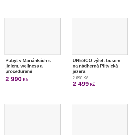
Pobyt v Mariánkách s
UNESCO výlet: busem
jídlem, wellness a
na nádherná Plitvická
procedurami
jezera
2 990
2 690 Kč
Kč
2 499
Kč