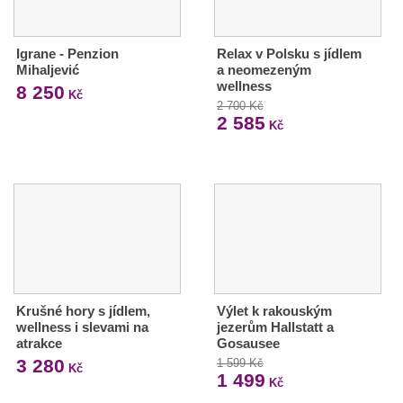
Igrane - Penzion
Relax v Polsku s jídlem
Mihaljević
a neomezeným
wellness
8 250
Kč
2 700 Kč
2 585
Kč
Krušné hory s jídlem,
Výlet k rakouským
wellness i slevami na
jezerům Hallstatt a
atrakce
Gosausee
3 280
1 599 Kč
Kč
1 499
Kč