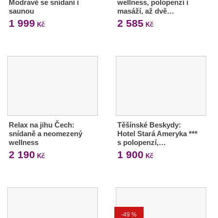
Modravě se snídaní i
wellness, polopenzí i
saunou
masáží, až dvě…
1 999
2 585
Kč
Kč
Relax na jihu Čech:
Těšínské Beskydy:
snídaně a neomezený
Hotel Stará Ameryka ***
wellness
s polopenzí,…
2 190
1 900
Kč
Kč
-49 %