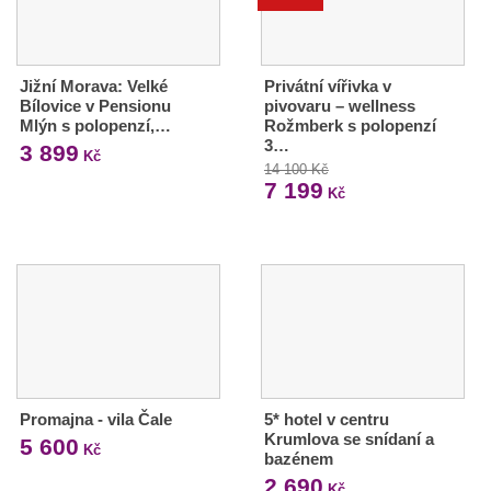
Jižní Morava: Velké
Privátní vířivka v
Bílovice v Pensionu
pivovaru – wellness
Mlýn s polopenzí,…
Rožmberk s polopenzí
3…
3 899
Kč
14 100 Kč
7 199
Kč
Promajna - vila Čale
5* hotel v centru
Krumlova se snídaní a
5 600
Kč
bazénem
2 690
Kč