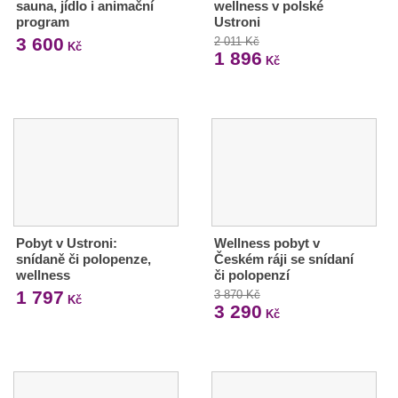
sauna, jídlo i animační
wellness v polské
program
Ustroni
3 600
2 011 Kč
Kč
1 896
Kč
Pobyt v Ustroni:
Wellness pobyt v
snídaně či polopenze,
Českém ráji se snídaní
wellness
či polopenzí
1 797
3 870 Kč
Kč
3 290
Kč