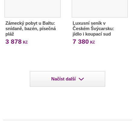
Zámecký pobyt u Baltu:
Luxusní seník v
snídaně, bazén, písečná
Českém Švýcarsku:
pláž
jídlo i koupací sud
3 878
7 380
Kč
Kč
Načíst další