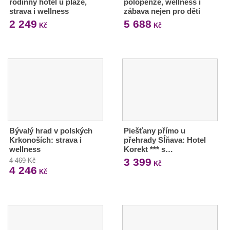
rodinný hotel u pláže,
polopenze, wellness i
strava i wellness
zábava nejen pro děti
2 249
5 688
Kč
Kč
Bývalý hrad v polských
Piešťany přímo u
Krkonoších: strava i
přehrady Sĺňava: Hotel
wellness
Korekt *** s…
3 399
4 469 Kč
Kč
4 246
Kč