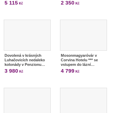
5 115
2 350
Kč
Kč
Dovolená v krásných
Mosonmagyaróvár v
Luhačovicích nedaleko
Corvina Hotelu *** se
kolonády v Penzionu…
vstupem do lázní…
3 980
4 799
Kč
Kč