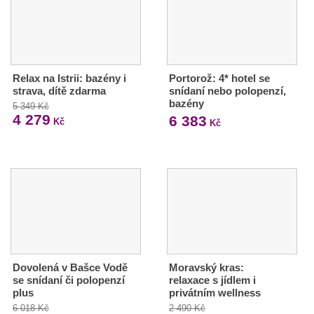
Relax na Istrii: bazény i
Portorož: 4* hotel se
strava, dítě zdarma
snídaní nebo polopenzí,
bazény
5 349 Kč
4 279
6 383
Kč
Kč
Dovolená v Bašce Vodě
Moravský kras:
se snídaní či polopenzí
relaxace s jídlem i
plus
privátním wellness
6 018 Kč
2 490 Kč