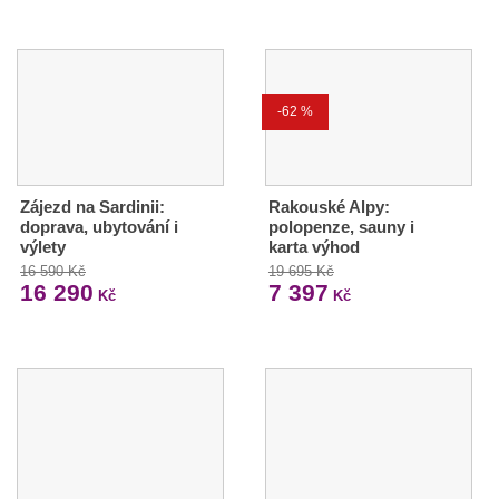
-62 %
Zájezd na Sardinii:
Rakouské Alpy:
doprava, ubytování i
polopenze, sauny i
výlety
karta výhod
16 590 Kč
19 695 Kč
16 290
7 397
Kč
Kč