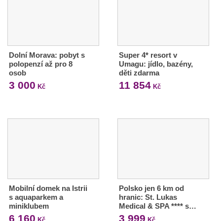
Dolní Morava: pobyt s
Super 4* resort v
polopenzí až pro 8
Umagu: jídlo, bazény,
osob
děti zdarma
3 000
11 854
Kč
Kč
Mobilní domek na Istrii
Polsko jen 6 km od
s aquaparkem a
hranic: St. Lukas
miniklubem
Medical & SPA **** s…
6 160
3 999
Kč
Kč