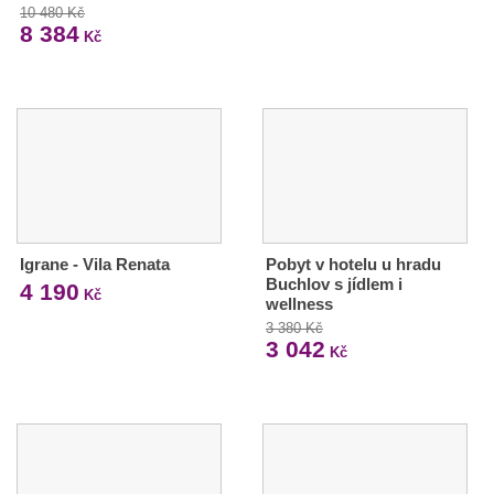
10 480 Kč
8 384
Kč
Igrane - Vila Renata
Pobyt v hotelu u hradu
Buchlov s jídlem i
4 190
Kč
wellness
3 380 Kč
3 042
Kč