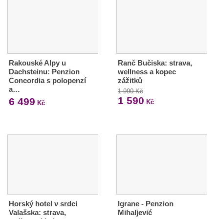
Rakouské Alpy u
Ranč Bučiska: strava,
Dachsteinu: Penzion
wellness a kopec
Concordia s polopenzí
zážitků
a…
1 990 Kč
1 590
6 499
Kč
Kč
Horský hotel v srdci
Igrane - Penzion
Valašska: strava,
Mihaljević