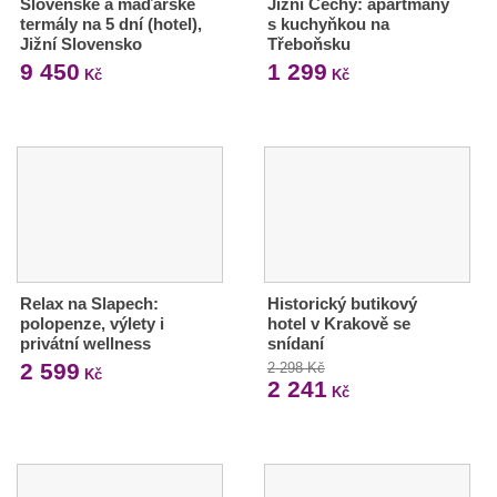
Slovenské a maďarské
Jižní Čechy: apartmány
termály na 5 dní (hotel),
s kuchyňkou na
Jižní Slovensko
Třeboňsku
9 450
1 299
Kč
Kč
Relax na Slapech:
Historický butikový
polopenze, výlety i
hotel v Krakově se
privátní wellness
snídaní
2 599
2 298 Kč
Kč
2 241
Kč