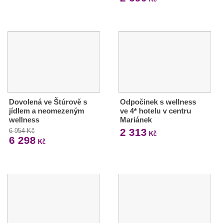
Dovolená ve Štúrově s
Odpočinek s wellness
jídlem a neomezeným
ve 4* hotelu v centru
wellness
Mariánek
2 313
6 954 Kč
Kč
6 298
Kč