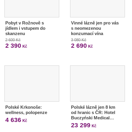
Pobyt v Rožnově s
Vinné lázně jen pro vás
jídlem i vstupem do
s neomezenou
skanzenu
konzumací vína
2 600 Kč
3 080 Kč
2 390
2 690
Kč
Kč
Polské Krkonoše:
Polské lázně jen 8 km
wellness, polopenze
od hranic s ČR: Hotel
Buczyński Medical…
4 636
Kč
23 299
Kč