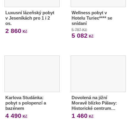
Luxusní lázeňský pobyt
Wellness pobyt v
v Jeseníkách pro 1 i 2
Hotelu Turiec**** se
os.
snídaní
2 860
5 787 Kč
Kč
5 082
Kč
Karlova Studánka:
Dovolená na jižní
pobyt s polopenzí a
Moravě blízko Pálavy:
bazénem
Historické centrum…
4 490
1 460
Kč
Kč