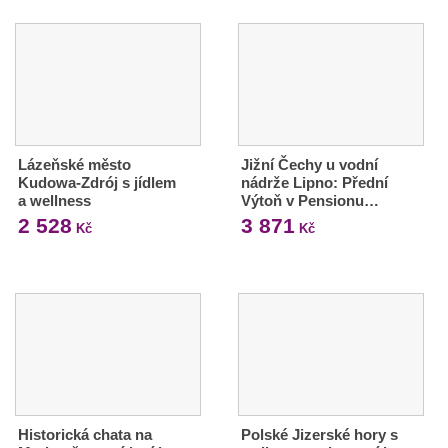
Lázeňské město
Jižní Čechy u vodní
Kudowa-Zdrój s jídlem
nádrže Lipno: Přední
a wellness
Výtoň v Pensionu…
2 528
3 871
Kč
Kč
Historická chata na
Polské Jizerské hory s