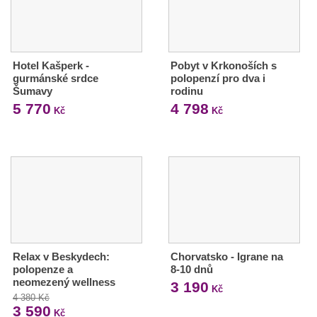
Hotel Kašperk -
Pobyt v Krkonoších s
gurmánské srdce
polopenzí pro dva i
Šumavy
rodinu
5 770
4 798
Kč
Kč
Relax v Beskydech:
Chorvatsko - Igrane na
polopenze a
8-10 dnů
neomezený wellness
3 190
Kč
4 380 Kč
3 590
Kč