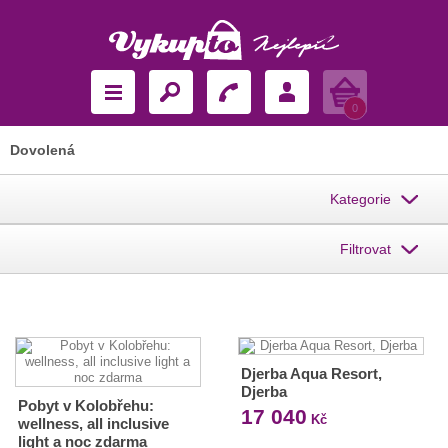
Košík
0
Dovolená
Kategorie
Filtrovat
Djerba Aqua Resort,
Djerba
Pobyt v Kolobřehu:
17 040
Kč
wellness, all inclusive
light a noc zdarma