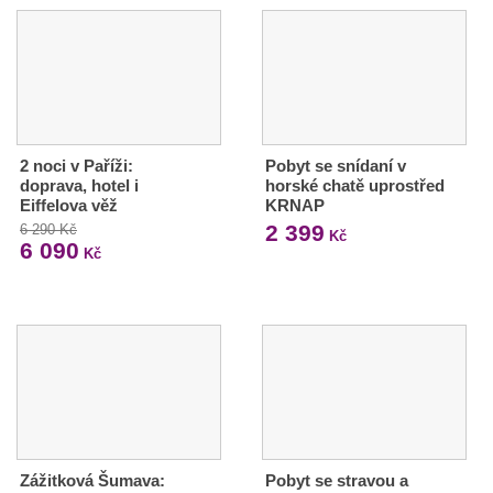
2 noci v Paříži:
Pobyt se snídaní v
doprava, hotel i
horské chatě uprostřed
Eiffelova věž
KRNAP
2 399
6 290 Kč
Kč
6 090
Kč
Zážitková Šumava:
Pobyt se stravou a