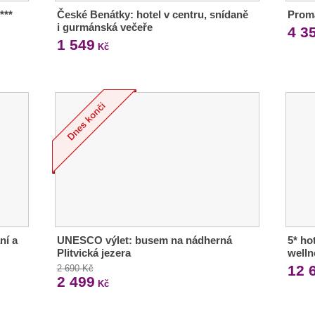
***
České Benátky: hotel v centru, snídaně
Proma
i gurmánská večeře
4 3
1 549
Kč
ní a
UNESCO výlet: busem na nádherná
5* ho
Plitvická jezera
welln
12 
2 690 Kč
2 499
Kč