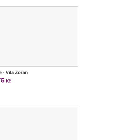
e - Vila Zoran
75
Kč