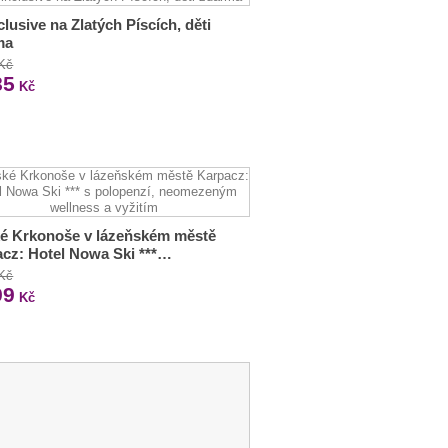
nclusive na Zlatých Píscích, děti
ma
 Kč
85
Kč
é Krkonoše v lázeňském městě
cz: Hotel Nowa Ski ***…
 Kč
99
Kč