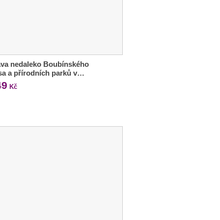
va nedaleko Boubínského
sa a přírodních parků v…
49
Kč