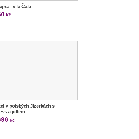
jna - vila Čale
50
Kč
tel v polských Jizerkách s
ess a jídlem
696
Kč