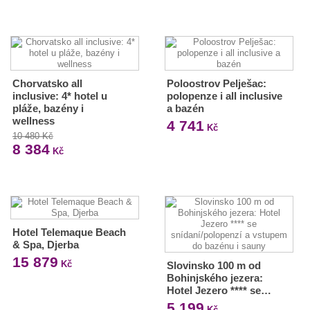
Chorvatsko all
Poloostrov Pelješac:
inclusive: 4* hotel u
polopenze i all inclusive
pláže, bazény i
a bazén
wellness
4 741
Kč
10 480 Kč
8 384
Kč
Hotel Telemaque Beach
& Spa, Djerba
15 879
Kč
Slovinsko 100 m od
Bohinjského jezera:
Hotel Jezero **** se…
5 199
Kč