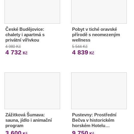
České Budějovice:
Pobyt v tiché oravské
chalety i apartmá s
přírodě s neomezeným
privátní vířivkou
wellness
4 980 Kč
5 544 Kč
4 732
4 839
Kč
Kč
Zážitková Šumava:
Pustevny: Prostřední
sauna, jídlo i animační
Bečva v historickém
program
horském Hotelu…
3 600
9 750
Kč
Kč