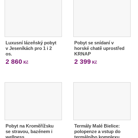
Luxusní lázeňský pobyt
Pobyt se snídaní v
v Jeseníkách pro 1 i 2
horské chatě uprostřed
os.
KRNAP
2 860
2 399
Kč
Kč
Pobyt na Kroměřížsku
Termály Malé Bielice:
se stravou, bazénem i
polopenze a vstup do
wellness
termálního komplexu