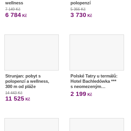
wellness
polopenzí
7 149 Kč
5 366 Kč
6 784
3 730
Kč
Kč
Strunjan: pobyt s
Polské Tatry u termálů:
polopenzí a wellness,
Hotel Bachledówka ***
300 m od pláže
s neomezeným…
2 199
14 443 Kč
Kč
11 525
Kč