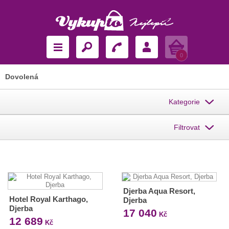
Košík
0
Dovolená
Kategorie
Filtrovat
Djerba Aqua Resort,
Hotel Royal Karthago,
Djerba
Djerba
17 040
Kč
12 689
Kč