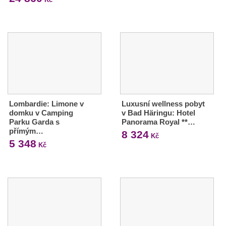
Lombardie: Limone v
Luxusní wellness pobyt
domku v Camping
v Bad Häringu: Hotel
Parku Garda s
Panorama Royal **…
přímým…
8 324
Kč
5 348
Kč