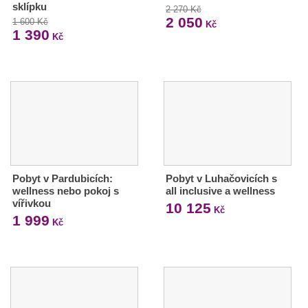
sklípku
2 270 Kč
2 050
1 600 Kč
Kč
1 390
Kč
Pobyt v Pardubicích:
Pobyt v Luhačovicích s
wellness nebo pokoj s
all inclusive a wellness
vířivkou
10 125
Kč
1 999
Kč