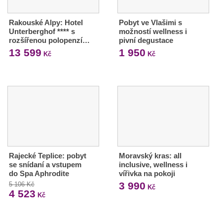
Rakouské Alpy: Hotel
Pobyt ve Vlašimi s
Unterberghof **** s
možností wellness i
rozšířenou polopenzí…
pivní degustace
13 599
1 950
Kč
Kč
Rajecké Teplice: pobyt
Moravský kras: all
se snídaní a vstupem
inclusive, wellness i
do Spa Aphrodite
vířivka na pokoji
3 990
5 106 Kč
Kč
4 523
Kč