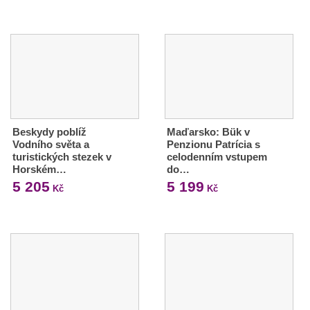
Beskydy poblíž
Maďarsko: Bük v
Vodního světa a
Penzionu Patrícia s
turistických stezek v
celodenním vstupem
Horském…
do…
5 205
5 199
Kč
Kč