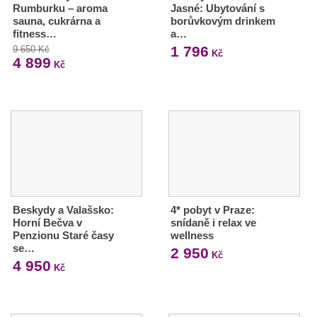
Rumburku – aroma
Jasné: Ubytování s
sauna, cukrárna a
borůvkovým drinkem
fitness…
a…
1 796
9 650 Kč
Kč
4 899
Kč
Beskydy a Valašsko:
4* pobyt v Praze:
Horní Bečva v
snídaně i relax ve
Penzionu Staré časy
wellness
se…
2 950
Kč
4 950
Kč