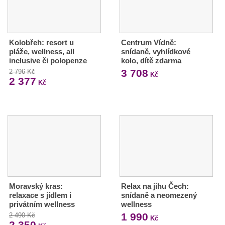
Kolobřeh: resort u
Centrum Vídně:
pláže, wellness, all
snídaně, vyhlídkové
inclusive či polopenze
kolo, dítě zdarma
3 708
2 796 Kč
Kč
2 377
Kč
Moravský kras:
Relax na jihu Čech:
relaxace s jídlem i
snídaně a neomezený
privátním wellness
wellness
1 990
2 490 Kč
Kč
2 350