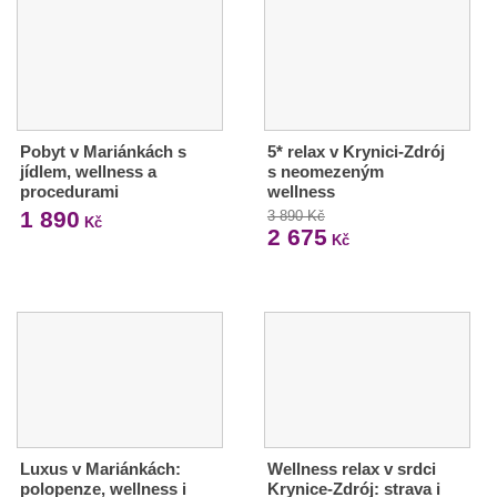
Pobyt v Mariánkách s
5* relax v Krynici-Zdrój
jídlem, wellness a
s neomezeným
procedurami
wellness
1 890
3 890 Kč
Kč
2 675
Kč
Luxus v Mariánkách:
Wellness relax v srdci
polopenze, wellness i
Krynice-Zdrój: strava i