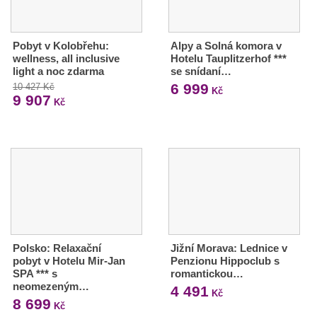
Pobyt v Kolobřehu:
Alpy a Solná komora v
wellness, all inclusive
Hotelu Tauplitzerhof ***
light a noc zdarma
se snídaní…
6 999
10 427 Kč
Kč
9 907
Kč
Polsko: Relaxační
Jižní Morava: Lednice v
pobyt v Hotelu Mir-Jan
Penzionu Hippoclub s
SPA *** s
romantickou…
neomezeným…
4 491
Kč
8 699
Kč