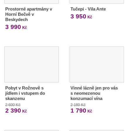
Prostorné apartmány v
Tučepi - Vila Ante
Horní Bečvě v
3 950
Kč
Beskydech
3 990
Kč
Pobyt v Rožnově s
Vinné lázně jen pro vás
jídlem i vstupem do
s neomezenou
skanzenu
konzumací vína
2 600 Kč
2 180 Kč
2 390
1 790
Kč
Kč