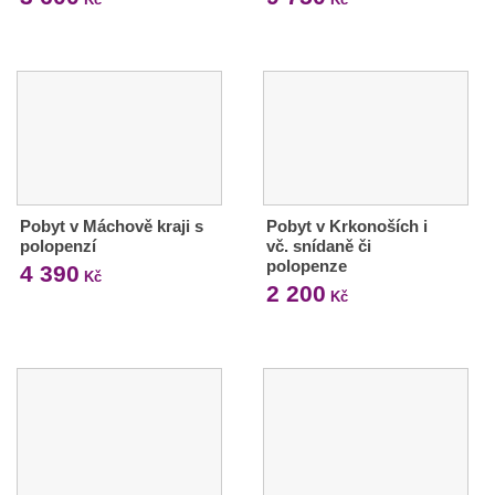
Pobyt v Máchově kraji s
Pobyt v Krkonoších i
polopenzí
vč. snídaně či
polopenze
4 390
Kč
2 200
Kč