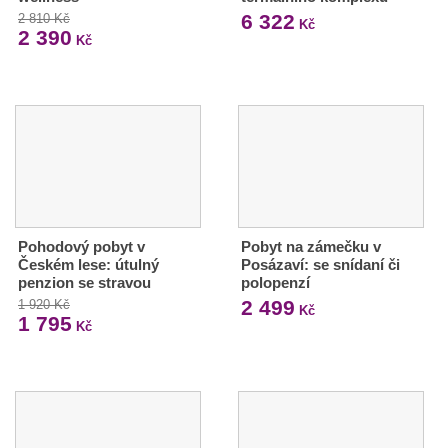
6 322
2 810 Kč
Kč
2 390
Kč
Pohodový pobyt v
Pobyt na zámečku v
Českém lese: útulný
Posázaví: se snídaní či
penzion se stravou
polopenzí
2 499
1 920 Kč
Kč
1 795
Kč