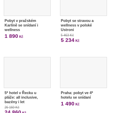
Pobyt v pražském
Pobyt se stravou a
Karlíně se snídaní i
wellness v polské
wellness
Ustroni
1 890
5 463 Kč
Kč
5 234
Kč
5* hotel v Řecku u
Praha: pobyt ve 4*
pláže: all inclusive,
hotelu se snídaní
bazény i let
1 490
Kč
26 160 Kč
24 860
Kč