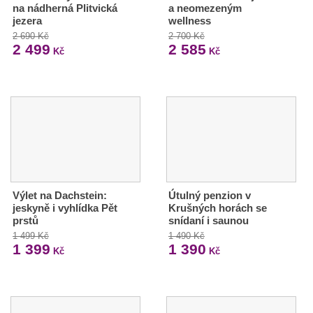
na nádherná Plitvická
a neomezeným
jezera
wellness
2 690 Kč
2 700 Kč
2 499
2 585
Kč
Kč
Výlet na Dachstein:
Útulný penzion v
jeskyně i vyhlídka Pět
Krušných horách se
prstů
snídaní i saunou
1 499 Kč
1 490 Kč
1 399
1 390
Kč
Kč