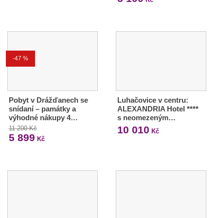
-47 %
Pobyt v Drážďanech se
Luhačovice v centru:
snídaní – památky a
ALEXANDRIA Hotel ****
výhodné nákupy 4…
s neomezeným…
10 010
11 200 Kč
Kč
5 899
Kč