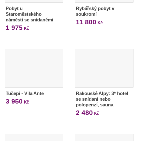
Pobyt u
Rybářský pobyt v
Staroměstského
soukromí
náměstí se snídaněmi
11 800
Kč
1 975
Kč
Tučepi - Vila Ante
Rakouské Alpy: 3* hotel
se snídaní nebo
3 950
Kč
polopenzí, sauna
2 480
Kč