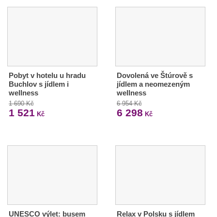
Pobyt v hotelu u hradu
Dovolená ve Štúrově s
Buchlov s jídlem i
jídlem a neomezeným
wellness
wellness
1 690 Kč
6 954 Kč
1 521
6 298
Kč
Kč
UNESCO výlet: busem
Relax v Polsku s jídlem