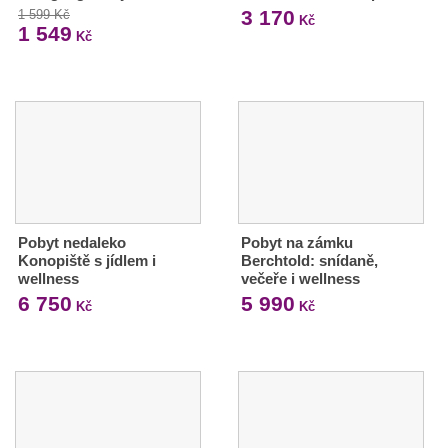
3 170
1 599 Kč
Kč
1 549
Kč
Pobyt nedaleko
Pobyt na zámku
Konopiště s jídlem i
Berchtold: snídaně,
wellness
večeře i wellness
6 750
5 990
Kč
Kč