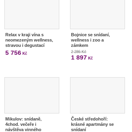
Relax v kraji vína s
Bojnice se snídaní,
neomezeným wellness,
wellness i zoo a
stravou i degustací
zámkem
5 756
2 286 Kč
Kč
1 897
Kč
Mikulov: snídaně,
České středohoří:
4chod. večeře i
krásné apartmány se
návštěva vinného
snídaní