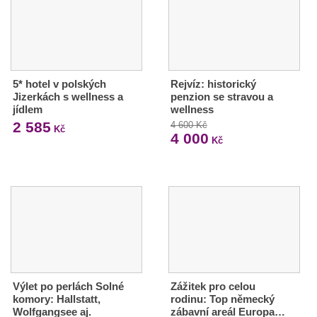
5* hotel v polských
Rejvíz: historický
Jizerkách s wellness a
penzion se stravou a
jídlem
wellness
2 585
4 600 Kč
Kč
4 000
Kč
Výlet po perlách Solné
Zážitek pro celou
komory: Hallstatt,
rodinu: Top německý
Wolfgangsee aj.
zábavní areál Europa…