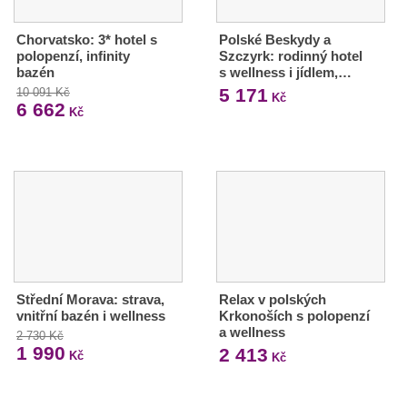
Chorvatsko: 3* hotel s
Polské Beskydy a
polopenzí, infinity
Szczyrk: rodinný hotel
bazén
s wellness i jídlem,…
5 171
10 091 Kč
Kč
6 662
Kč
Střední Morava: strava,
Relax v polských
vnitřní bazén i wellness
Krkonoších s polopenzí
a wellness
2 730 Kč
1 990
2 413
Kč
Kč