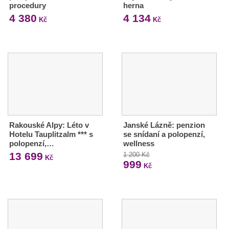
procedury
herna
4 380
4 134
Kč
Kč
Rakouské Alpy: Léto v
Janské Lázně: penzion
Hotelu Tauplitzalm *** s
se snídaní a polopenzí,
polopenzí,…
wellness
13 699
1 200 Kč
Kč
999
Kč