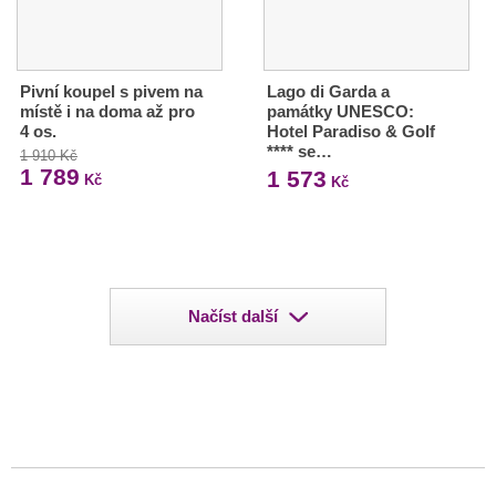
Pivní koupel s pivem na
Lago di Garda a
místě i na doma až pro
památky UNESCO:
4 os.
Hotel Paradiso & Golf
**** se…
1 910 Kč
1 789
1 573
Kč
Kč
Načíst další