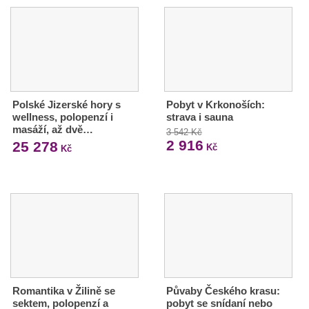
Polské Jizerské hory s
Pobyt v Krkonoších:
wellness, polopenzí i
strava i sauna
masáží, až dvě…
3 542 Kč
2 916
25 278
Kč
Kč
Romantika v Žilině se
Půvaby Českého krasu:
sektem, polopenzí a
pobyt se snídaní nebo