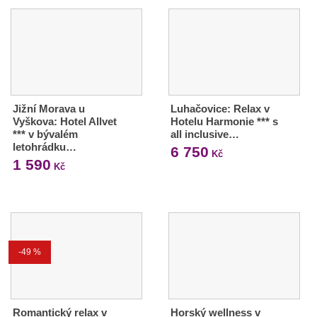
Jižní Morava u
Luhačovice: Relax v
Vyškova: Hotel Allvet
Hotelu Harmonie *** s
*** v bývalém
all inclusive…
letohrádku…
6 750
Kč
1 590
Kč
-49 %
Romantický relax v
Horský wellness v