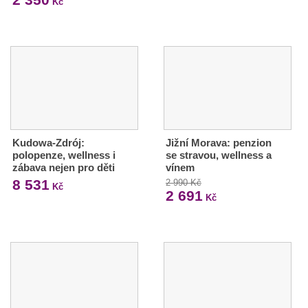
Kč
Kudowa-Zdrój:
Jižní Morava: penzion
polopenze, wellness i
se stravou, wellness a
zábava nejen pro děti
vínem
8 531
2 990 Kč
Kč
2 691
Kč