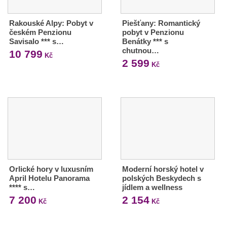
Rakouské Alpy: Pobyt v
Piešťany: Romantický
českém Penzionu
pobyt v Penzionu
Savisalo *** s…
Benátky *** s
chutnou…
10 799
Kč
2 599
Kč
Orlické hory v luxusním
Moderní horský hotel v
April Hotelu Panorama
polských Beskydech s
**** s…
jídlem a wellness
7 200
2 154
Kč
Kč