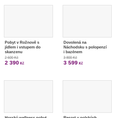
Pobyt v Rožnově s
Dovolená na
jídlem i vstupem do
Náchodsku s polopenzí
skanzenu
i bazénem
2 600 Kč
3 800 Kč
2 390
3 599
Kč
Kč
Horský wellness pobyt
Resort v polských