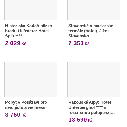
Historická Kadaň blízko
Slovenské a maďarské
hradu i kláštera: Hotel
termály (hotel), Jižní
Split ****…
Slovensko
2 029
7 350
Kč
Kč
Pobyt v Posázaví pro
Rakouské Alpy: Hotel
dva: jídlo a wellness
Unterberghof **** s
rozšířenou polopenzí…
3 750
Kč
13 599
Kč