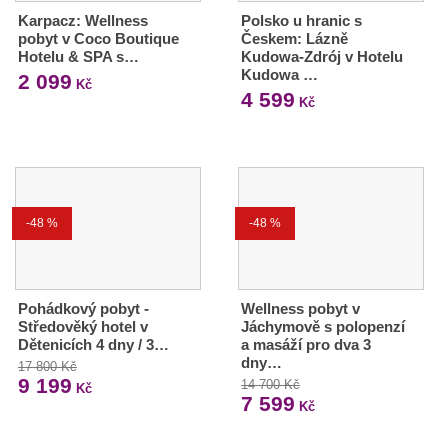
Karpacz: Wellness
Polsko u hranic s
pobyt v Coco Boutique
Českem: Lázně
Hotelu & SPA s…
Kudowa-Zdrój v Hotelu
Kudowa …
2 099
Kč
4 599
Kč
-48 %
-48 %
Pohádkový pobyt -
Wellness pobyt v
Středověký hotel v
Jáchymově s polopenzí
Dětenicích 4 dny / 3…
a masáží pro dva 3
dny…
17 800 Kč
9 199
14 700 Kč
Kč
7 599
Kč