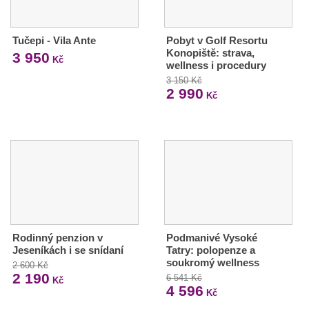
Tučepi - Vila Ante
Pobyt v Golf Resortu
Konopiště: strava,
3 950
Kč
wellness i procedury
3 150 Kč
2 990
Kč
Rodinný penzion v
Podmanivé Vysoké
Jeseníkách i se snídaní
Tatry: polopenze a
soukromý wellness
2 600 Kč
2 190
6 541 Kč
Kč
4 596
Kč