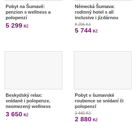
Pobyt na Šumavě:
Německá Šumava:
penzion s wellness a
rodinný hotel s all
polopenzí
inclusive i jízdárnou
5 299
8 206 Kč
Kč
5 744
Kč
Beskydský relax:
Pobyt v šumavské
snídaně i polopenze,
roubence se snídaní či
neomezený wellness
polopenzí
3 650
3 440 Kč
Kč
2 880
Kč