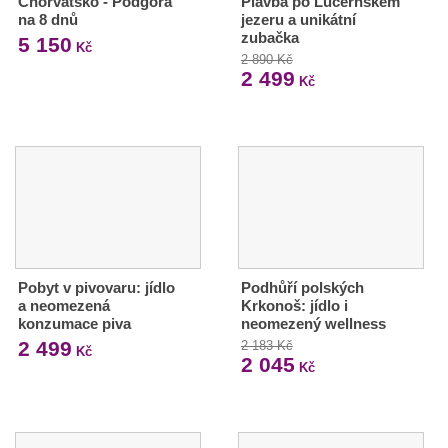
Chorvatsko - Podgora
Plavba po Lucernském
na 8 dnů
jezeru a unikátní
zubačka
5 150
Kč
2 890 Kč
2 499
Kč
Pobyt v pivovaru: jídlo
Podhůří polských
a neomezená
Krkonoš: jídlo i
konzumace piva
neomezený wellness
2 499
2 183 Kč
Kč
2 045
Kč