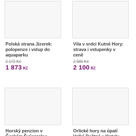
Polská strana Jizerek:
Vila v srdci Kutné Hory:
polopenze i vstup do
strava i vstupenky v
aquaparku
ceně
2 172 Kč
2 580 Kč
1 873
2 100
Kč
Kč
Horský penzion v
Orlické hory na úpatí