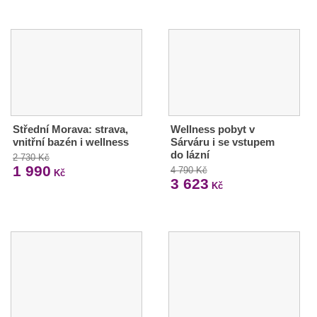
Střední Morava: strava,
Wellness pobyt v
vnitřní bazén i wellness
Sárváru i se vstupem
do lázní
2 730 Kč
1 990
4 790 Kč
Kč
3 623
Kč