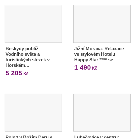
Beskydy poblíž
Jižní Morava: Relaxace
Vodního světa a
ve stylovém Hotelu
turistických stezek v
Happy Star **** se…
Horském…
1 490
Kč
5 205
Kč
Pobyt v Božím Daru s
Luhačovice v centru: