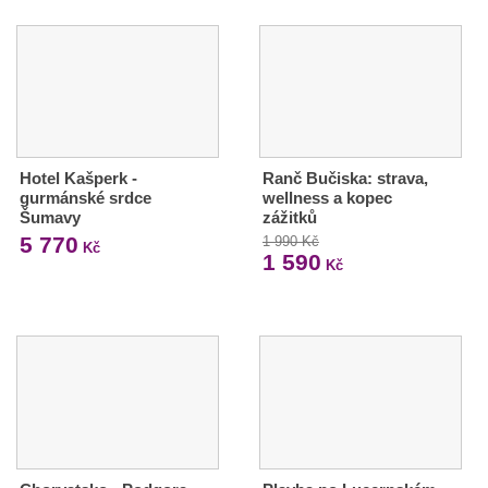
Hotel Kašperk -
Ranč Bučiska: strava,
gurmánské srdce
wellness a kopec
Šumavy
zážitků
5 770
1 990 Kč
Kč
1 590
Kč