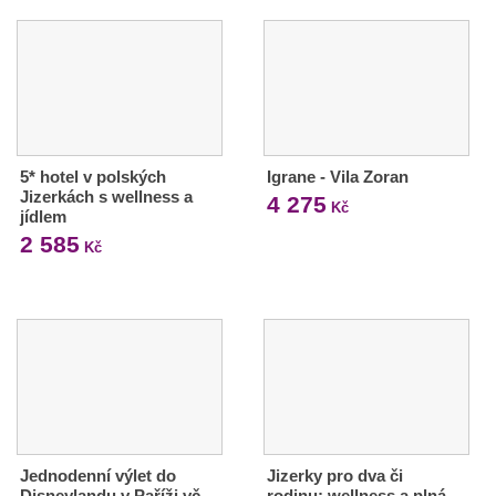
5* hotel v polských
Igrane - Vila Zoran
Jizerkách s wellness a
4 275
Kč
jídlem
2 585
Kč
Jednodenní výlet do
Jizerky pro dva či
Disneylandu v Paříži vč.
rodinu: wellness a plná