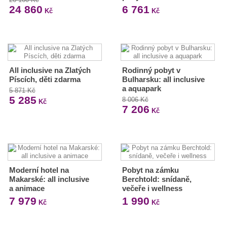
24 860
6 761
Kč
Kč
All inclusive na Zlatých
Rodinný pobyt v
Píscích, děti zdarma
Bulharsku: all inclusive
a aquapark
5 871 Kč
5 285
8 006 Kč
Kč
7 206
Kč
Moderní hotel na
Pobyt na zámku
Makarské: all inclusive
Berchtold: snídaně,
a animace
večeře i wellness
7 979
1 990
Kč
Kč