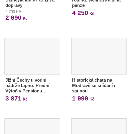
dopravy
penze
4 250
2 790 Kč
Kč
2 690
Kč
Jižní Čechy u vodní
Historická chata na
nádrže Lipno: Přední
Modravě se snídaní i
Výtoň v Pensionu…
saunou
3 871
1 999
Kč
Kč