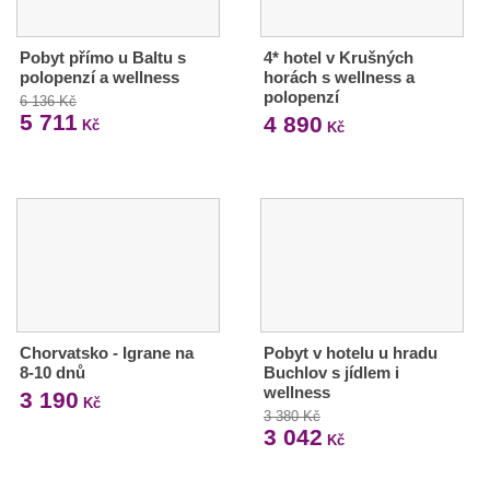
Pobyt přímo u Baltu s
4* hotel v Krušných
polopenzí a wellness
horách s wellness a
polopenzí
6 136 Kč
5 711
4 890
Kč
Kč
Chorvatsko - Igrane na
Pobyt v hotelu u hradu
8-10 dnů
Buchlov s jídlem i
wellness
3 190
Kč
3 380 Kč
3 042
Kč