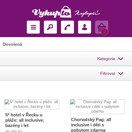
Košík
0
Dovolená
Kategorie
Filtrovat
5* hotel v Řecku u
Chorvatský Pag: all
pláže: all inclusive,
inclusive i děti s
bazény i let
pobytem zdarma
26 160 Kč