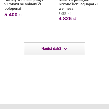
v Polsku se snídaní či
Krkonoších: aquapark i
polopenzí
wellness
5 400
5 056 Kč
Kč
4 826
Kč
Načíst další