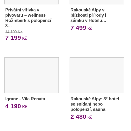
Privátní vířivka v
Rakouské Alpy v
pivovaru – wellness
blízkosti přírody i
Rožmberk s polopenzí
zámku v Hotelu…
3…
7 499
Kč
14 100 Kč
7 199
Kč
Igrane - Vila Renata
Rakouské Alpy: 3* hotel
se snídaní nebo
4 190
Kč
polopenzí, sauna
2 480
Kč