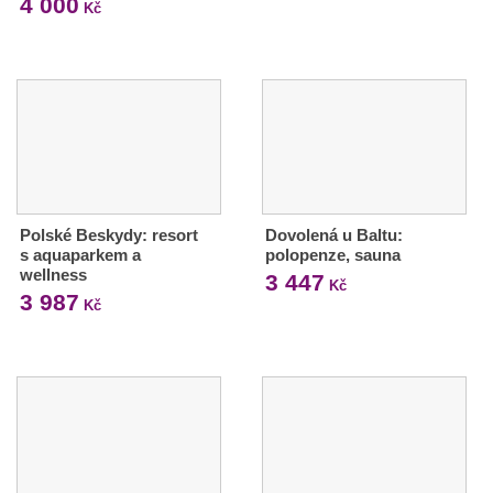
4 000
Kč
Polské Beskydy: resort
Dovolená u Baltu:
s aquaparkem a
polopenze, sauna
wellness
3 447
Kč
3 987
Kč