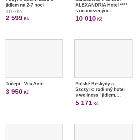
jídlem na 2-7 nocí
ALEXANDRIA Hotel ****
s neomezeným…
3 000 Kč
2 599
10 010
Kč
Kč
Tučepi - Vila Ante
Polské Beskydy a
Szczyrk: rodinný hotel
3 950
Kč
s wellness i jídlem,…
5 171
Kč