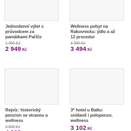
Jednodenní výlet s
Wellness pobyt na
průvodcem za
Rakovnicku: jídlo a až
památkami Paříže
12 procedur
2 999 Kč
4 990 Kč
2 949
3 494
Kč
Kč
Rejvíz: historický
3* hotel u Baltu:
penzion se stravou a
snídaně i polopenze,
wellness
wellness
3 102
4 600 Kč
Kč