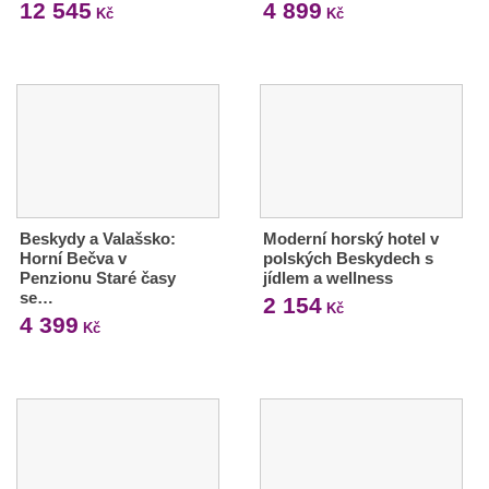
12 545
4 899
Kč
Kč
Beskydy a Valašsko:
Moderní horský hotel v
Horní Bečva v
polských Beskydech s
Penzionu Staré časy
jídlem a wellness
se…
2 154
Kč
4 399
Kč