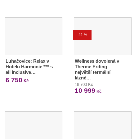
-41 %
Luhačovice: Relax v
Wellness dovolená v
Hotelu Harmonie *** s
Therme Erding –
all inclusive…
největší termální
lázně…
6 750
Kč
18 700 Kč
10 999
Kč