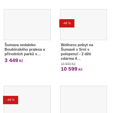
-46 %
Šumava nedaleko
Wellness pobyt na
Boubínského pralesa a
Šumavě v Srní s
přírodních parků v…
polopenzí - 2 děti
zdarma 4…
3 449
Kč
19 600 Kč
10 599
Kč
-49 %