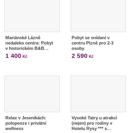
Mariánské Lázně
Pobyt se snídaní v
nedaleko centra: Pobyt
centru Plzně pro 2-3
v historickém B&B…
osoby
1 400
2 590
Kč
Kč
Relax v Jeseníkách:
Vysoké Tatry u atrakcí
polopenze i privátní
(nejen) pro rodiny v
wellness
Hotelu Rysy *** s…