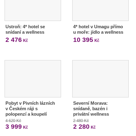
Ustroň: 4* hotel se
4* hotel v Umagu přímo
snídaní a wellness
u moře: jídlo a wellness
2 476
10 395
Kč
Kč
Pobyt v Pivních lázních
Severní Morava:
v Českém ráji s
snídaně, bazén i
polopenzí a koupelí
privátní wellness
4 620 Kč
2 480 Kč
3 999
2 280
Kč
Kč