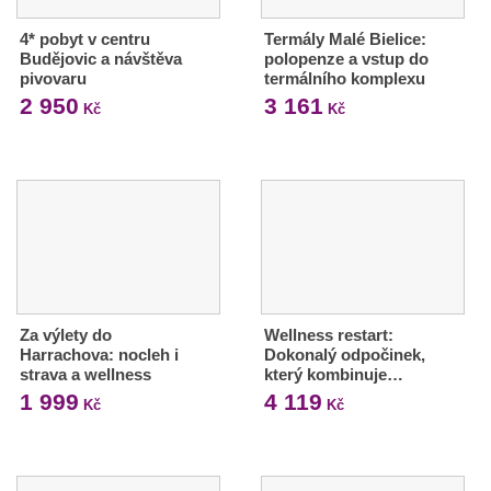
4* pobyt v centru
Termály Malé Bielice:
Budějovic a návštěva
polopenze a vstup do
pivovaru
termálního komplexu
2 950
3 161
Kč
Kč
Za výlety do
Wellness restart:
Harrachova: nocleh i
Dokonalý odpočinek,
strava a wellness
který kombinuje…
1 999
4 119
Kč
Kč