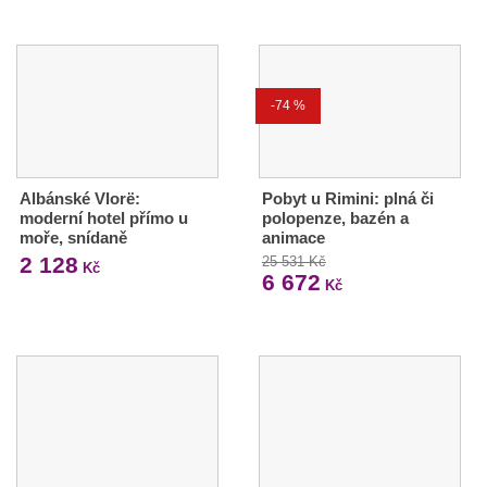
-74 %
Albánské Vlorë:
Pobyt u Rimini: plná či
moderní hotel přímo u
polopenze, bazén a
moře, snídaně
animace
2 128
25 531 Kč
Kč
6 672
Kč