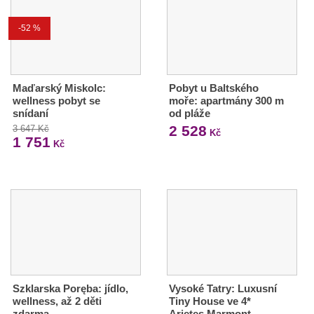
-52 %
Maďarský Miskolc:
Pobyt u Baltského
wellness pobyt se
moře: apartmány 300 m
snídaní
od pláže
2 528
3 647 Kč
Kč
1 751
Kč
Szklarska Poręba: jídlo,
Vysoké Tatry: Luxusní
wellness, až 2 děti
Tiny House ve 4*
zdarma
Arietes Marmont…