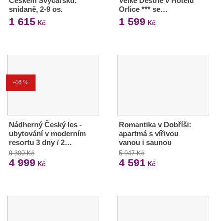
Českém Švýcarsku:
Velké Deštné v Hotelu
snídaně, 2-9 os.
Orlice *** se…
1 615
1 599
Kč
Kč
-46 %
Nádherný Český les -
Romantika v Dobříši:
ubytování v moderním
apartmá s vířivou
resortu 3 dny / 2…
vanou i saunou
9 300 Kč
5 947 Kč
4 999
4 591
Kč
Kč