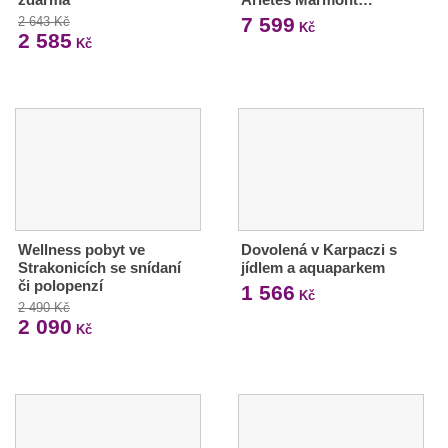
7 599
2 643 Kč
Kč
2 585
Kč
Wellness pobyt ve
Dovolená v Karpaczi s
Strakonicích se snídaní
jídlem a aquaparkem
či polopenzí
1 566
Kč
2 490 Kč
2 090
Kč