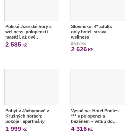
Polské Jizerské hory s
Slovinsko: 4* adults
wellness, polopenzí i
only hotel, strava,
masáží, až dvě…
wellness
2 585
2 918 Kč
Kč
2 626
Kč
Pobyt v Jáchymově v
Vysočina: Hotel Podlesí
Krušných horách:
*** s polopenzí a
pokoje i apartmány
bazénem + vstup do…
1 999
4 316
Kč
Kč