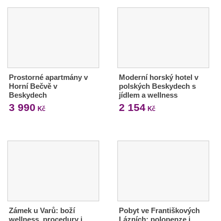
Prostorné apartmány v
Moderní horský hotel v
Horní Bečvě v
polských Beskydech s
Beskydech
jídlem a wellness
3 990
2 154
Kč
Kč
Zámek u Varů: boží
Pobyt ve Františkových
wellness, procedury i
Lázních: polopenze i