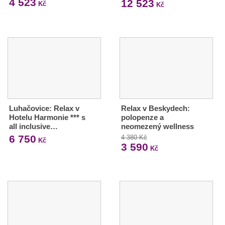
4 523
12 523
Kč
Kč
Luhačovice: Relax v
Relax v Beskydech:
Hotelu Harmonie *** s
polopenze a
all inclusive…
neomezený wellness
6 750
4 380 Kč
Kč
3 590
Kč