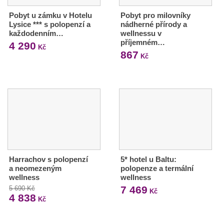
Pobyt u zámku v Hotelu
Pobyt pro milovníky
Lysice *** s polopenzí a
nádherné přírody a
každodenním…
wellnessu v
příjemném…
4 290
Kč
867
Kč
Harrachov s polopenzí
5* hotel u Baltu:
a neomezeným
polopenze a termální
wellness
wellness
7 469
5 690 Kč
Kč
4 838
Kč