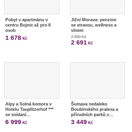
Pobyt v apartmánu v
Jižní Morava: penzion
centru Bojnic až pro 6
se stravou, wellness a
osob
vínem
1 678
2 990 Kč
Kč
2 691
Kč
Alpy a Solná komora v
Šumava nedaleko
Hotelu Tauplitzerhof ***
Boubínského pralesa a
se snídaní…
přírodních parků v…
6 999
3 449
Kč
Kč