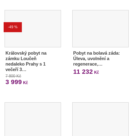
-49 %
Královský pobyt na
Pobyt na bolavá záda:
zámku Loučeň
Úleva, uvolnění a
nedaleko Prahy s 1
regenerace,…
večeří 3…
11 232
Kč
7 800 Kč
3 999
Kč