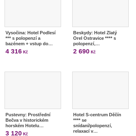
Vysočina: Hotel Podlesí
Beskydy: Hotel Zlatý
*** s polopenzí a
Orel Ostravice **** s
bazénem + vstup do…
polopenzí,…
4 316
2 690
Kč
Kč
Pustevny: Prostřední
Hotel S-centrum Děčín
Bečva v historickém
**** se
horském Hotelu…
snídaní/polopenzí,
relaxací v…
3 120
Kč