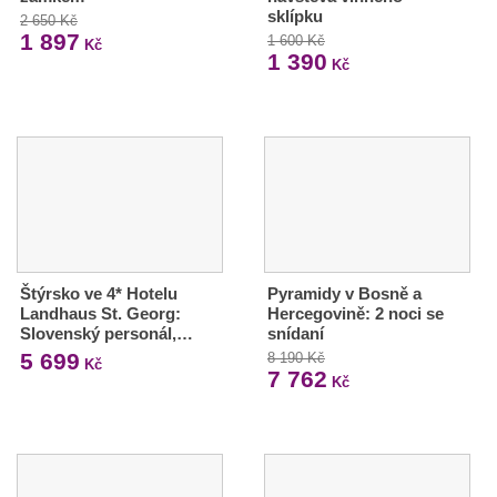
sklípku
2 650 Kč
1 897
1 600 Kč
Kč
1 390
Kč
Štýrsko ve 4* Hotelu
Pyramidy v Bosně a
Landhaus St. Georg:
Hercegovině: 2 noci se
Slovenský personál,…
snídaní
5 699
8 190 Kč
Kč
7 762
Kč