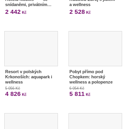
snídaněmi, privátním…
a wellness
2 442
2 528
Kč
Kč
Resort v polských
Pobyt přímo pod
Krkonoších: aquapark i
Chopkem: horský
wellness
wellness a polopenze
5 056 Kč
6 054 Kč
4 826
5 811
Kč
Kč