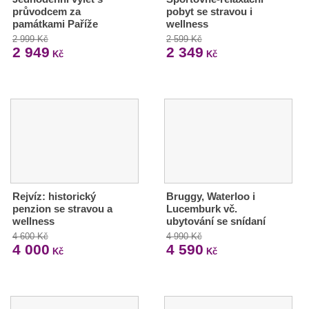
průvodcem za
pobyt se stravou i
památkami Paříže
wellness
2 999 Kč
2 599 Kč
2 949
2 349
Kč
Kč
Rejvíz: historický
Bruggy, Waterloo i
penzion se stravou a
Lucemburk vč.
wellness
ubytování se snídaní
4 600 Kč
4 990 Kč
4 000
4 590
Kč
Kč