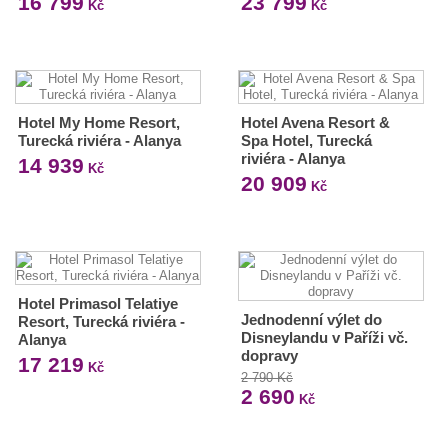
16 799
23 799
Kč
Kč
Hotel My Home Resort,
Hotel Avena Resort &
Turecká riviéra - Alanya
Spa Hotel, Turecká
riviéra - Alanya
14 939
Kč
20 909
Kč
Hotel Primasol Telatiye
Jednodenní výlet do
Resort, Turecká riviéra -
Disneylandu v Paříži vč.
Alanya
dopravy
17 219
Kč
2 790 Kč
2 690
Kč