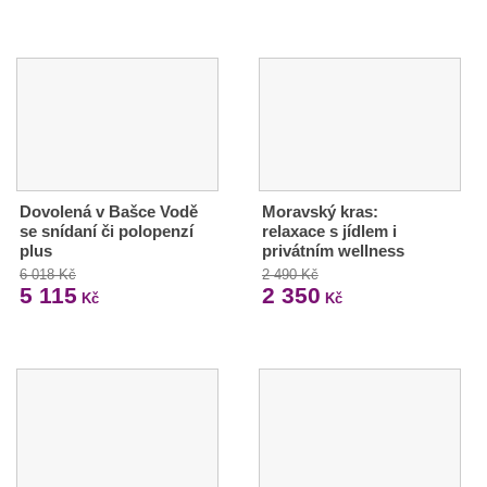
Dovolená v Bašce Vodě
Moravský kras:
se snídaní či polopenzí
relaxace s jídlem i
plus
privátním wellness
6 018 Kč
2 490 Kč
5 115
2 350
Kč
Kč