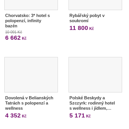
Chorvatsko: 3* hotel s
Rybářský pobyt v
polopenzí, infinity
soukromí
bazén
11 800
Kč
10 091 Kč
6 662
Kč
Dovolená v Belianských
Polské Beskydy a
Tatrách s polopenzí a
Szczyrk: rodinný hotel
wellness
s wellness i jídlem,…
4 352
5 171
Kč
Kč