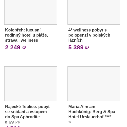
Kolobřeh: luxusní
4* wellness pobyt s
rodinný hotel u pláže,
polopenzí v polských
strava i wellness
lázních
2 249
5 389
Kč
Kč
Rajecké Teplice: pobyt
Maria Alm am
se snídaní a vstupem
Hochkönig: Berg & Spa
do Spa Aphrodite
Hotel Urslauerhof ****
s…
5 106 Kč