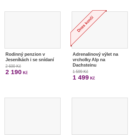
Rodinný penzion v
Adrenalinový výlet na
Jeseníkách i se snídaní
vrcholky Alp na
Dachsteinu
2 600 Kč
2 190
1 599 Kč
Kč
1 499
Kč