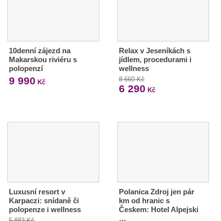
10denní zájezd na
Relax v Jeseníkách s
Makarskou riviéru s
jídlem, procedurami i
polopenzí
wellness
9 990
8 660 Kč
Kč
6 290
Kč
Luxusní resort v
Polanica Zdroj jen pár
Karpaczi: snídaně či
km od hranic s
polopenze i wellness
Českem: Hotel Alpejski
…
5 883 Kč