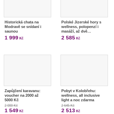
Historická chata na
Polské Jizerské hory s
Modravě se snídaní i
wellness, polopenzí i
saunou
masáží, až dvě…
1 999
2 585
Kč
Kč
Zapůjčení karavanu:
Pobyt v Kolobřehu:
voucher na 2000 až
wellness, all inclusive
5000 Kč
light a noc zdarma
2 000 Kč
2 645 Kč
1 549
2 513
Kč
Kč