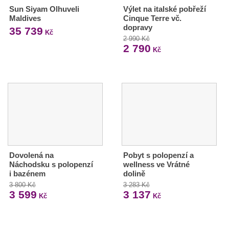
Sun Siyam Olhuveli
Výlet na italské pobřeží
Maldives
Cinque Terre vč.
dopravy
35 739
Kč
2 990 Kč
2 790
Kč
Dovolená na
Pobyt s polopenzí a
Náchodsku s polopenzí
wellness ve Vrátné
i bazénem
dolině
3 800 Kč
3 283 Kč
3 599
3 137
Kč
Kč