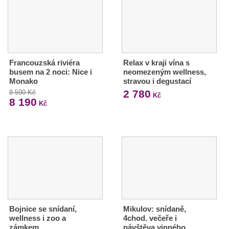
Francouzská riviéra
Relax v kraji vína s
busem na 2 noci: Nice i
neomezeným wellness,
Monako
stravou i degustací
2 780
8 590 Kč
Kč
8 190
Kč
Bojnice se snídaní,
Mikulov: snídaně,
wellness i zoo a
4chod. večeře i
zámkem
návštěva vinného