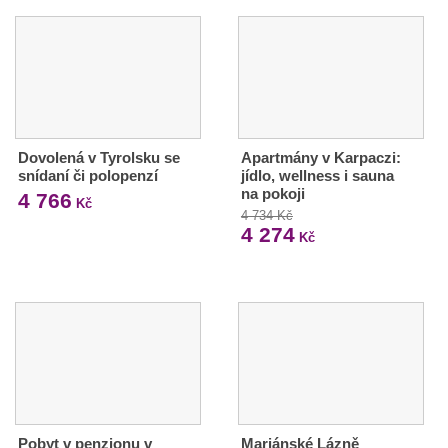
Dovolená v Tyrolsku se
Apartmány v Karpaczi:
snídaní či polopenzí
jídlo, wellness i sauna
na pokoji
4 766
Kč
4 734 Kč
4 274
Kč
Pobyt v penzionu v
Mariánské Lázně