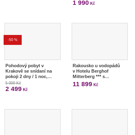
1 990
Kč
-50 %
Pohodový pobyt v
Rakousko u vodopádů
Krakově se snídaní na
v Hotelu Berghof
pokoji 2 dny / 1 noc,…
Mitterberg *** s…
11 899
5 000 Kč
Kč
2 499
Kč