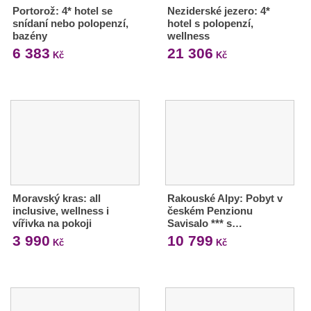
Portorož: 4* hotel se
Neziderské jezero: 4*
snídaní nebo polopenzí,
hotel s polopenzí,
bazény
wellness
6 383
21 306
Kč
Kč
Moravský kras: all
Rakouské Alpy: Pobyt v
inclusive, wellness i
českém Penzionu
vířivka na pokoji
Savisalo *** s…
3 990
10 799
Kč
Kč