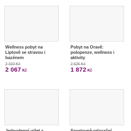
Wellness pobyt na
Pobyt na Oravě:
Liptově se stravou i
polopenze, wellness i
bazénem
aktivity
2 310 Kč
2 626 Kč
2 067
1 872
Kč
Kč
Jednodenní výlet s
Sportovně-relaxační