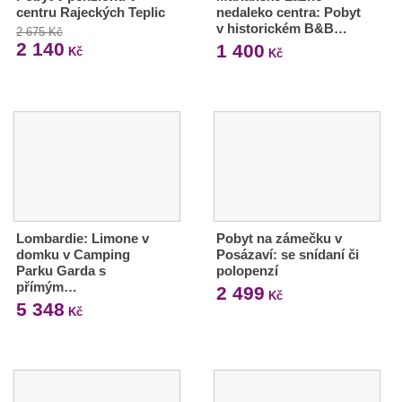
centru Rajeckých Teplic
nedaleko centra: Pobyt
v historickém B&B…
2 675 Kč
2 140
1 400
Kč
Kč
Lombardie: Limone v
Pobyt na zámečku v
domku v Camping
Posázaví: se snídaní či
Parku Garda s
polopenzí
přímým…
2 499
Kč
5 348
Kč