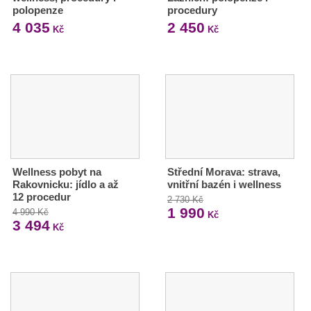
polopenze
procedury
4 035
2 450
Kč
Kč
Wellness pobyt na
Střední Morava: strava,
Rakovnicku: jídlo a až
vnitřní bazén i wellness
12 procedur
2 730 Kč
1 990
4 990 Kč
Kč
3 494
Kč