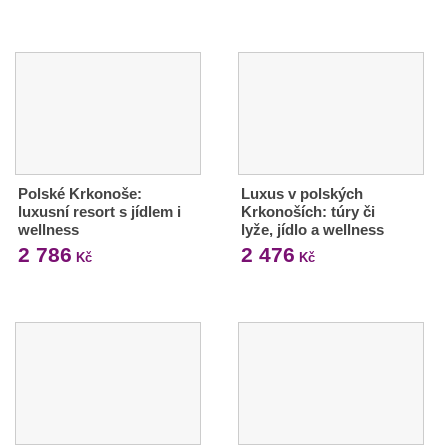
Polské Krkonoše:
Luxus v polských
luxusní resort s jídlem i
Krkonoších: túry či
wellness
lyže, jídlo a wellness
2 786
2 476
Kč
Kč