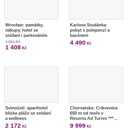
Wrocław: památky,
Karlova Studánka:
nákupy, hotel se
pobyt s polopenzí a
snídaní i parkováním
bazénem
4 490
1 551 Kč
Kč
1 408
Kč
Svinoústí: aparthotel
Chorvatsko: Crikvenica
blízko pláže se snídaní
650 m od moře v
a wellness
Resortu Ad Turres ***…
2 172
9 999
Kč
Kč