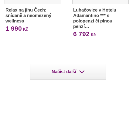
Relax na jihu Čech:
Luhačovice v Hotelu
snídaně a neomezený
Adamantino *** s
wellness
polopenzí či plnou
penzí…
1 990
Kč
6 792
Kč
Načíst další