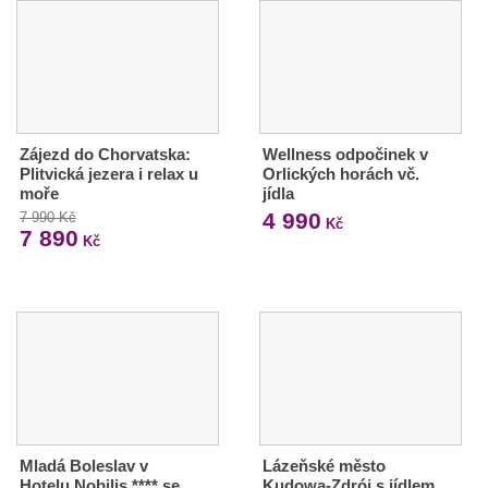
Zájezd do Chorvatska:
Wellness odpočinek v
Plitvická jezera i relax u
Orlických horách vč.
moře
jídla
4 990
7 990 Kč
Kč
7 890
Kč
Mladá Boleslav v
Lázeňské město
Hotelu Nobilis **** se
Kudowa-Zdrój s jídlem