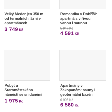
Velký Meder jen 350 m
Romantika v Dobříši:
od termálních lázní v
apartmá s vířivou
apartmánech…
vanou i saunou
3 749
5 947 Kč
Kč
4 591
Kč
Pobyt u
Apartmány v
Staroměstského
Zakopaném: sauny i
náměstí se snídaněmi
geotermální bazén
1 975
6 905 Kč
Kč
6 560
Kč