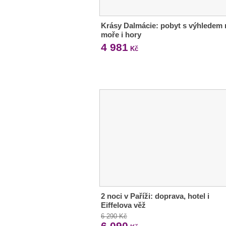
Krásy Dalmácie: pobyt s výhledem 
moře i hory
4 981
Kč
2 noci v Paříži: doprava, hotel i
Eiffelova věž
6 290 Kč
6 090