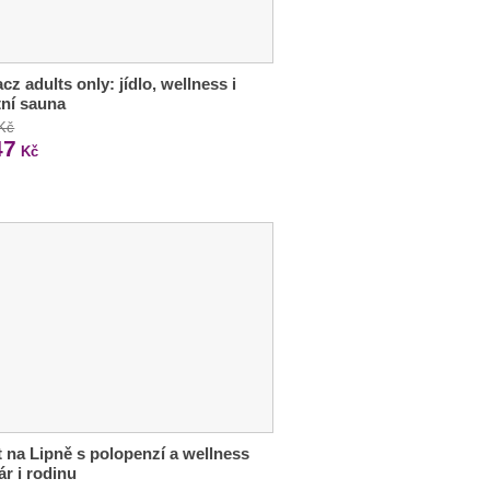
cz adults only: jídlo, wellness i
tní sauna
 Kč
47
Kč
 na Lipně s polopenzí a wellness
ár i rodinu