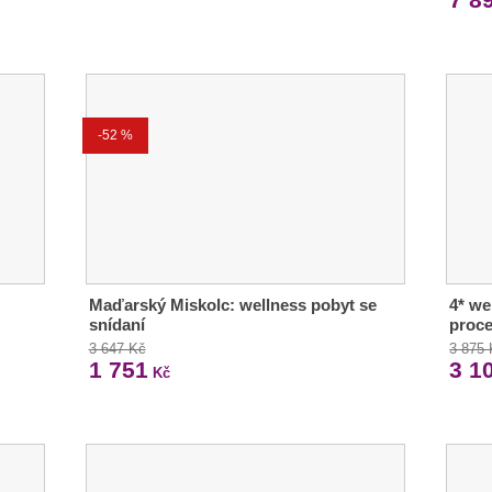
-52 %
Maďarský Miskolc: wellness pobyt se
4* we
snídaní
proc
3 647 Kč
3 875
1 751
3 1
Kč