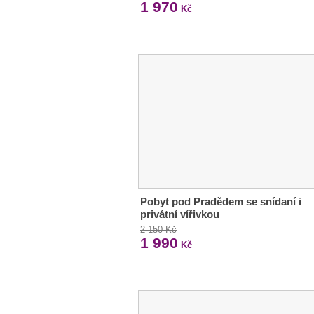
1 970
Kč
Pobyt pod Pradědem se snídaní i
privátní vířivkou
2 150 Kč
1 990
Kč