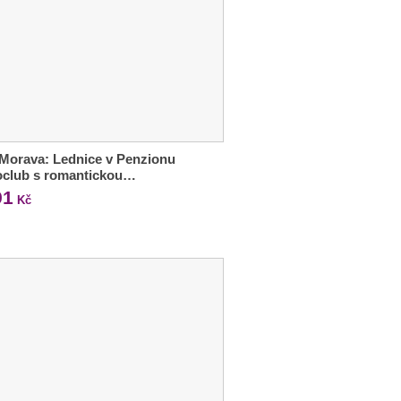
 Morava: Lednice v Penzionu
oclub s romantickou…
91
Kč