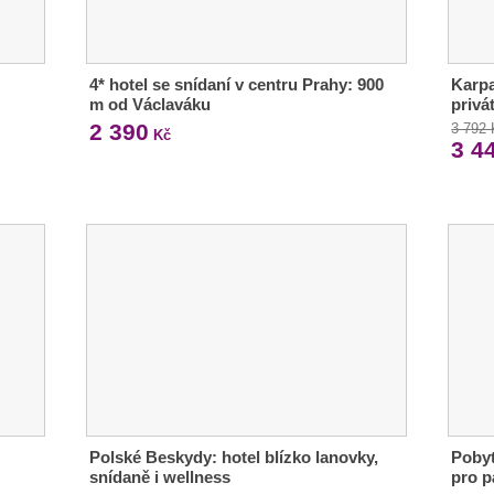
4* hotel se snídaní v centru Prahy: 900
Karpa
m od Václaváku
privá
2 390
3 792
Kč
3 4
Polské Beskydy: hotel blízko lanovky,
Pobyt
snídaně i wellness
pro p