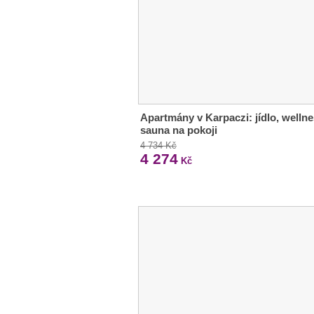
Apartmány v Karpaczi: jídlo, wellne
sauna na pokoji
4 734 Kč
4 274
Kč