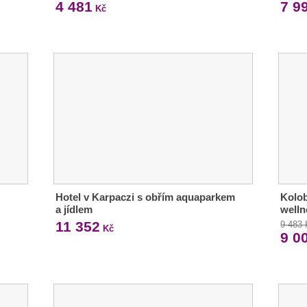
4 481
7 9
Kč
Hotel v Karpaczi s obřím aquaparkem
Kolob
a jídlem
welln
11 352
9 483
Kč
9 0