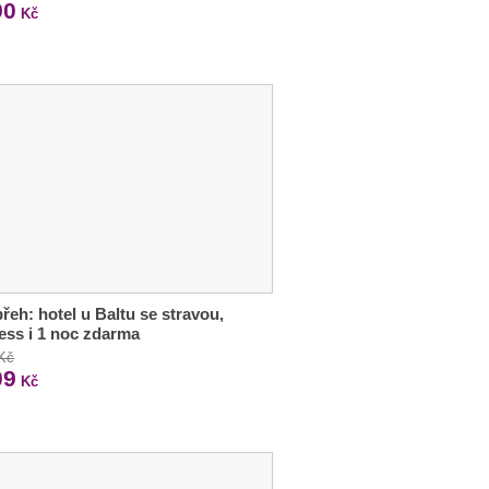
90
Kč
řeh: hotel u Baltu se stravou,
ess i 1 noc zdarma
 Kč
09
Kč