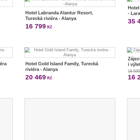
Hotel
Hotel Labranda Alantur Resort,
- Lar
Turecká riviéra - Alanya
35 
16 799
Kč
Zájez
éra
Hotel Gold Island Family, Turecká
i výle
riviéra - Alanya
16 59
20 469
16 
Kč