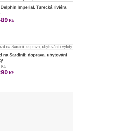
 Delphin Imperial, Turecká riviéra
a
489
Kč
d na Sardinii: doprava, ubytování
ty
0 Kč
290
Kč