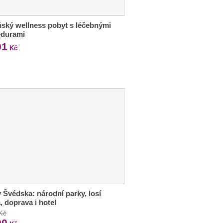
ský wellness pobyt s léčebnými
edurami
01
Kč
 Švédska: národní parky, losí
, doprava i hotel
 Kč
90