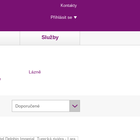
Menu
Kontakty
rychlého
Uživatelské
přístupu
Přihlásit se
menu
Služby
Lázně
e
Doporučené