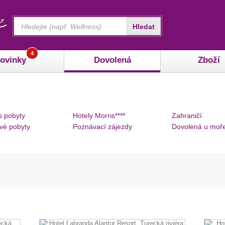
Vyhledávání
Hledat
4
ovinky
Dovolená
Zboží
s pobyty
Hotely Morris****
Zahraničí
vé pobyty
Poznávací zájezdy
Dovolená u moř