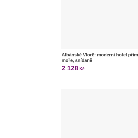
Albánské Vlorë: moderní hotel pří
moře, snídaně
2 128
Kč