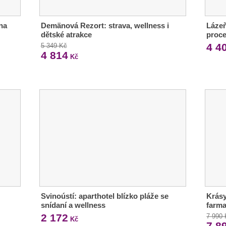
na
Demänová Rezort: strava, wellness i
Lázeň
dětské atrakce
proc
4 4
5 349 Kč
4 814
Kč
Svinoústí: aparthotel blízko pláže se
Krásy
snídaní a wellness
farma
2 172
7 990
Kč
7 8