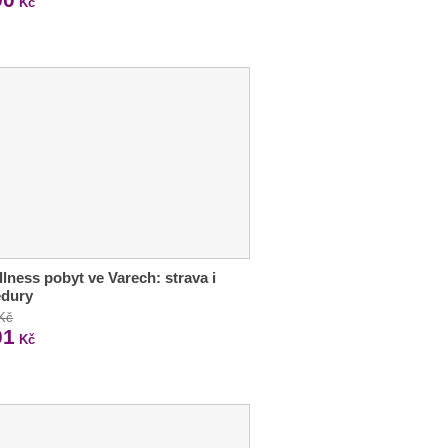
Kč
llness pobyt ve Varech: strava i
edury
 Kč
01
Kč