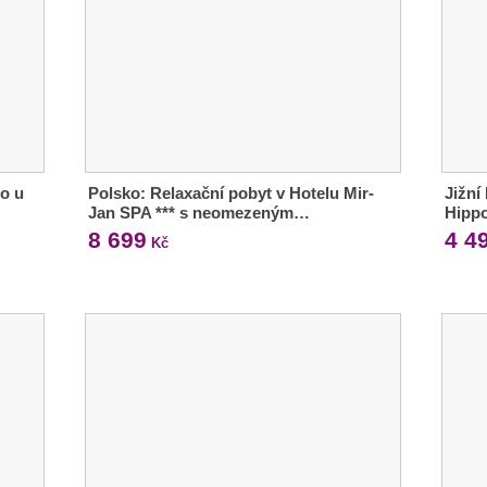
mo u
Polsko: Relaxační pobyt v Hotelu Mir-
Jižní
Jan SPA *** s neomezeným…
Hipp
8 699
4 4
Kč