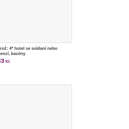
rož: 4* hotel se snídaní nebo
enzí, bazény
83
Kč