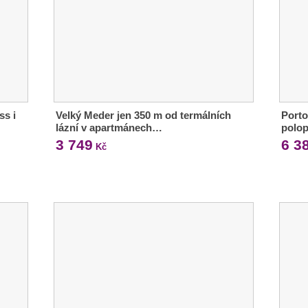
ss i
Velký Meder jen 350 m od termálních
Porto
lázní v apartmánech…
polop
3 749
6 3
Kč