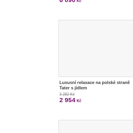
Kč
Luxusní relaxace na polské straně
Tater s jídlem
3 282 Kč
2 954
Kč