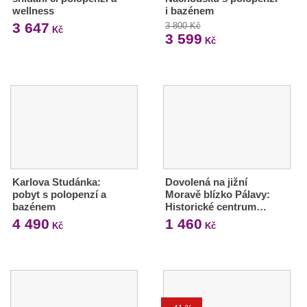
wellness
i bazénem
3 647
3 800 Kč
Kč
3 599
Kč
Karlova Studánka:
Dovolená na jižní
pobyt s polopenzí a
Moravě blízko Pálavy:
bazénem
Historické centrum…
4 490
1 460
Kč
Kč