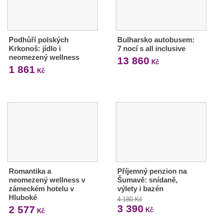
Podhůří polských
Bulharsko autobusem:
Krkonoš: jídlo i
7 nocí s all inclusive
neomezený wellness
13 860
Kč
1 861
Kč
Romantika a
Příjemný penzion na
neomezený wellness v
Šumavě: snídaně,
zámeckém hotelu v
výlety i bazén
Hluboké
4 180 Kč
3 390
2 577
Kč
Kč