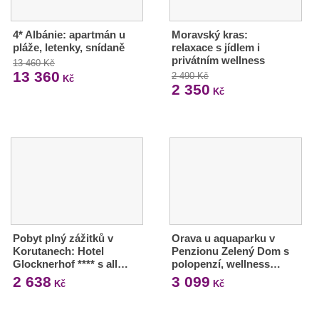
4* Albánie: apartmán u
Moravský kras:
pláže, letenky, snídaně
relaxace s jídlem i
privátním wellness
13 460 Kč
13 360
2 490 Kč
Kč
2 350
Kč
Pobyt plný zážitků v
Orava u aquaparku v
Korutanech: Hotel
Penzionu Zelený Dom s
Glocknerhof **** s all…
polopenzí, wellness…
2 638
3 099
Kč
Kč