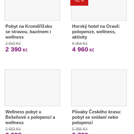
-41 %
Pobyt na Kroměřížsku
Horský hotel na Oravě:
se stravou, bazénem i
polopenze, wellness,
wellness
aktivity
2 810 Kč
8 364 Kč
2 390
4 960
Kč
Kč
Wellness pobyt u
Půvaby Českého krasu:
Bešeňové s polopenzí a
pobyt se snídaní nebo
wellness
polopenzí
2 553 Kč
5 366 Kč