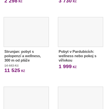
2 298
3 730
Kč
Kč
Strunjan: pobyt s
Pobyt v Pardubicích:
polopenzí a wellness,
wellness nebo pokoj s
300 m od pláže
vířivkou
1 999
14 443 Kč
Kč
11 525
Kč