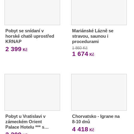
Pobyt se snídaní v
Mariánské Lázně se
horské chatě uprostřed
stravou, saunou i
KRNAP
procedurami
2 399
1 860 Kč
Kč
1 674
Kč
Pobyt u Vratislavi v
Chorvatsko - Igrane na
zámeckém Orient
8-10 dnů
Palace Hotelu *** s…
4 418
Kč