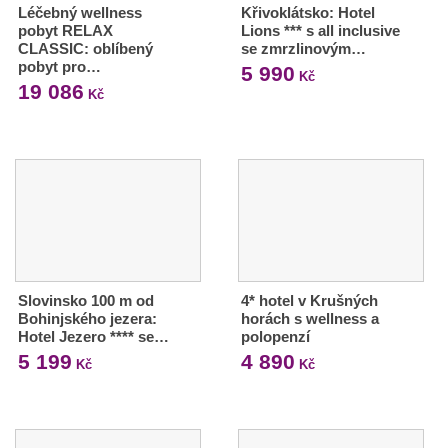
Léčebný wellness
Křivoklátsko: Hotel
pobyt RELAX
Lions *** s all inclusive
CLASSIC: oblíbený
se zmrzlinovým…
pobyt pro…
5 990
Kč
19 086
Kč
Slovinsko 100 m od
4* hotel v Krušných
Bohinjského jezera:
horách s wellness a
Hotel Jezero **** se…
polopenzí
5 199
4 890
Kč
Kč