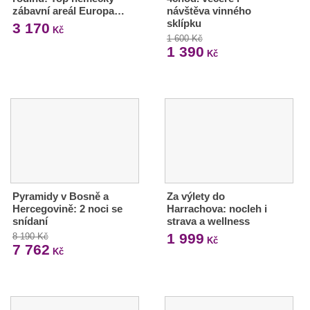
zábavní areál Europa…
návštěva vinného
sklípku
3 170
Kč
1 600 Kč
1 390
Kč
Pyramidy v Bosně a
Za výlety do
Hercegovině: 2 noci se
Harrachova: nocleh i
snídaní
strava a wellness
1 999
8 190 Kč
Kč
7 762
Kč