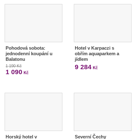
Pohodová sobota:
Hotel v Karpaczi s
jednodenní koupání u
obřím aquaparkem a
Balatonu
jídlem
9 284
1 190 Kč
Kč
1 090
Kč
Horský hotel v
Severní Čechy