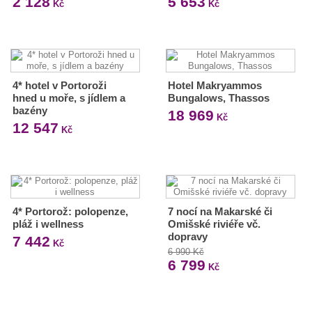
2 128
5 653
Kč
Kč
4* hotel v Portoroži
Hotel Makryammos
hned u moře, s jídlem a
Bungalows, Thassos
bazény
18 969
Kč
12 547
Kč
4* Portorož: polopenze,
7 nocí na Makarské či
pláž i wellness
Omišské riviéře vč.
dopravy
7 442
Kč
6 990 Kč
6 799
Kč