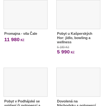
Promajna - vila Čale
Pobyt u Kašperských
Hor: jídlo, bowling a
11 980
Kč
wellness
6 180 Kč
5 990
Kč
Pobyt v Podhájské se
Dovolená na
snídaní či polopenzí a
Náchodsku s polopenzí