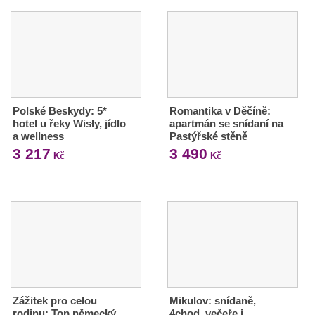
Polské Beskydy: 5*
Romantika v Děčíně:
hotel u řeky Wisły, jídlo
apartmán se snídaní na
a wellness
Pastýřské stěně
3 217
3 490
Kč
Kč
Zážitek pro celou
Mikulov: snídaně,
rodinu: Top německý
4chod. večeře i