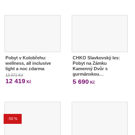
Pobyt v Kolobřehu:
CHKO Slavkovský les:
wellness, all inclusive
Pobyt na Zámku
light a noc zdarma
Kamenný Dvůr s
gurmánskou…
13 071 Kč
12 419
5 690
Kč
Kč
-50 %