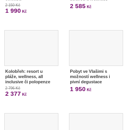
2 585
2 150 Kč
Kč
1 990
Kč
Kolobřeh: resort u
Pobyt ve Vlašimi s
pláže, wellness, all
možností wellness i
inclusive či polopenze
pivní degustace
1 950
2 796 Kč
Kč
2 377
Kč