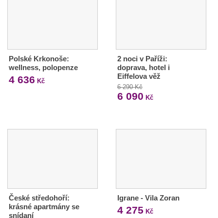
Polské Krkonoše:
2 noci v Paříži:
wellness, polopenze
doprava, hotel i
Eiffelova věž
4 636
Kč
6 290 Kč
6 090
Kč
České středohoří:
Igrane - Vila Zoran
krásné apartmány se
4 275
Kč
snídaní