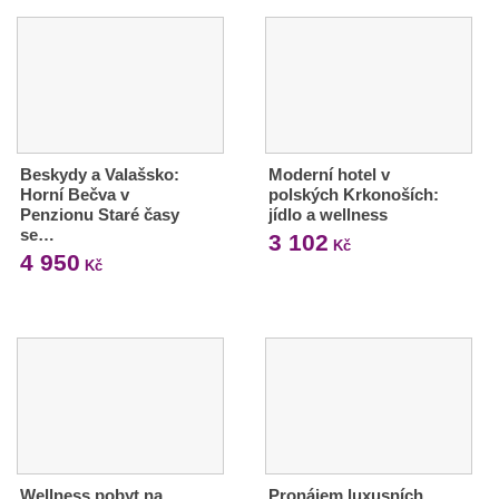
Beskydy a Valašsko:
Moderní hotel v
Horní Bečva v
polských Krkonoších:
Penzionu Staré časy
jídlo a wellness
se…
3 102
Kč
4 950
Kč
Wellness pobyt na
Pronájem luxusních