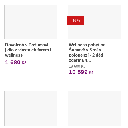
-46 %
Dovolená v Pošumaví:
Wellness pobyt na
jídlo z vlastních farem i
Šumavě v Srní s
wellness
polopenzí - 2 děti
zdarma 4…
1 680
Kč
19 600 Kč
10 599
Kč