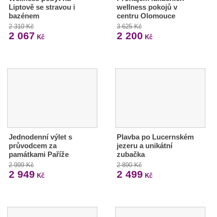
Liptově se stravou i
wellness pokojů v
bazénem
centru Olomouce
2 310 Kč
3 625 Kč
2 067
2 200
Kč
Kč
Jednodenní výlet s
Plavba po Lucernském
průvodcem za
jezeru a unikátní
památkami Paříže
zubačka
2 999 Kč
2 890 Kč
2 949
2 499
Kč
Kč