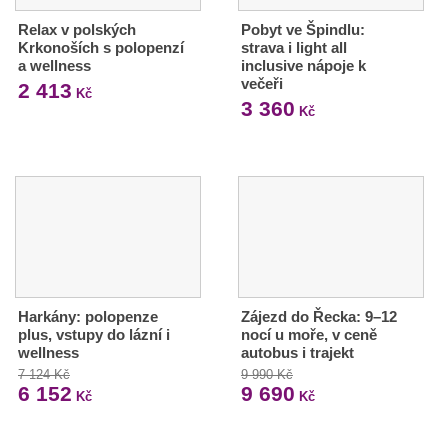
Relax v polských
Pobyt ve Špindlu:
Krkonoších s polopenzí
strava i light all
a wellness
inclusive nápoje k
večeři
2 413
Kč
3 360
Kč
Harkány: polopenze
Zájezd do Řecka: 9–12
plus, vstupy do lázní i
nocí u moře, v ceně
wellness
autobus i trajekt
7 124 Kč
9 990 Kč
6 152
9 690
Kč
Kč