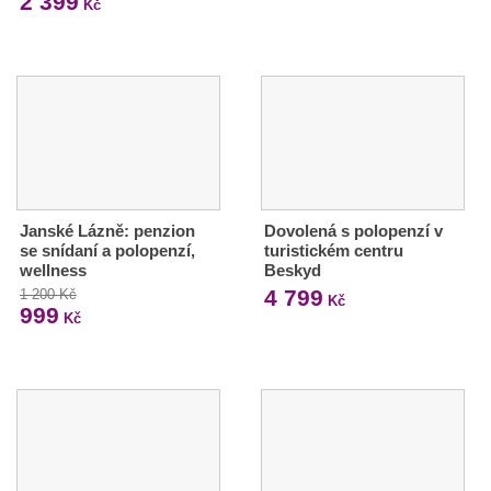
2 399
Kč
Janské Lázně: penzion
Dovolená s polopenzí v
se snídaní a polopenzí,
turistickém centru
wellness
Beskyd
4 799
1 200 Kč
Kč
999
Kč