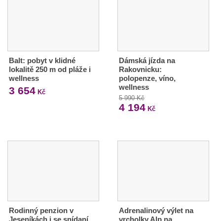
Balt: pobyt v klidné
Dámská jízda na
lokalitě 250 m od pláže i
Rakovnicku:
wellness
polopenze, víno,
wellness
3 654
Kč
5 990 Kč
4 194
Kč
Rodinný penzion v
Adrenalinový výlet na
Jeseníkách i se snídaní
vrcholky Alp na