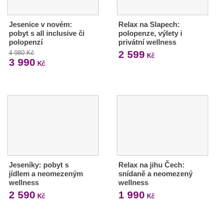
Jesenice v novém:
Relax na Slapech:
pobyt s all inclusive či
polopenze, výlety i
polopenzí
privátní wellness
2 599
4 980 Kč
Kč
3 990
Kč
Jeseníky: pobyt s
Relax na jihu Čech:
jídlem a neomezeným
snídaně a neomezený
wellness
wellness
2 590
1 990
Kč
Kč