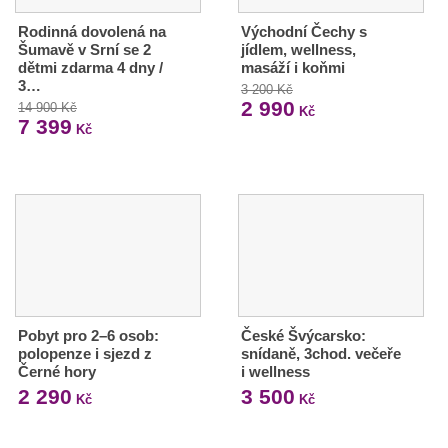
Rodinná dovolená na
Východní Čechy s
Šumavě v Srní se 2
jídlem, wellness,
dětmi zdarma 4 dny /
masáží i koňmi
3…
3 200 Kč
2 990
14 900 Kč
Kč
7 399
Kč
Pobyt pro 2–6 osob:
České Švýcarsko:
polopenze i sjezd z
snídaně, 3chod. večeře
Černé hory
i wellness
2 290
3 500
Kč
Kč