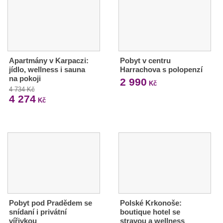
Apartmány v Karpaczi:
Pobyt v centru
jídlo, wellness i sauna
Harrachova s polopenzí
na pokoji
2 990
Kč
4 734 Kč
4 274
Kč
Pobyt pod Pradědem se
Polské Krkonoše:
snídaní i privátní
boutique hotel se
vířivkou
stravou a wellness