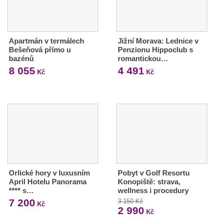
Apartmán v termálech
Jižní Morava: Lednice v
Bešeňová přímo u
Penzionu Hippoclub s
bazénů
romantickou…
8 055
4 491
Kč
Kč
Orlické hory v luxusním
Pobyt v Golf Resortu
April Hotelu Panorama
Konopiště: strava,
**** s…
wellness i procedury
7 200
3 150 Kč
Kč
2 990
Kč