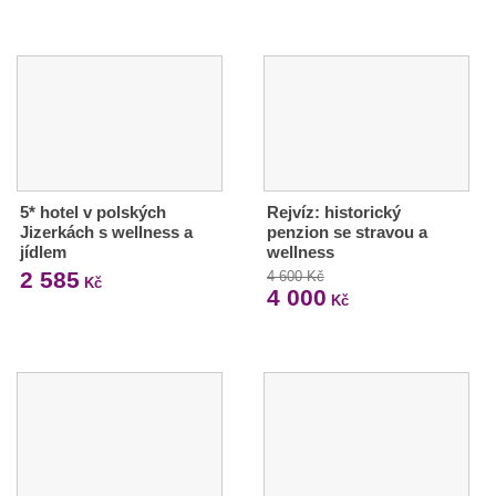
5* hotel v polských
Rejvíz: historický
Jizerkách s wellness a
penzion se stravou a
jídlem
wellness
2 585
4 600 Kč
Kč
4 000
Kč