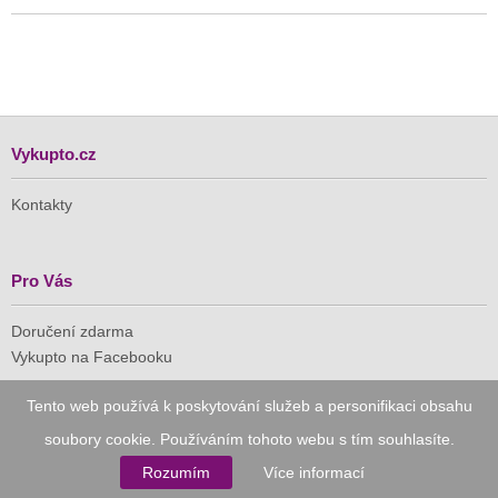
Vykupto.cz
Kontakty
Pro Vás
Doručení zdarma
Vykupto na Facebooku
Tento web používá k poskytování služeb a personifikaci obsahu
Důvěryhodný nákup
soubory cookie. Používáním tohoto webu s tím souhlasíte.
Naše společnost je členem Asociace pro elektronickou
Rozumím
Více informací
komerci (APEK)