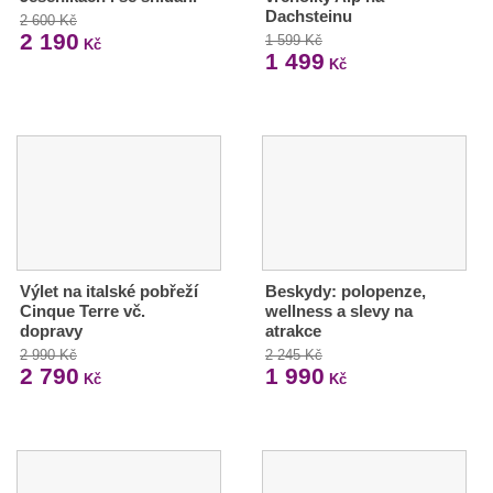
Dachsteinu
2 600 Kč
2 190
1 599 Kč
Kč
1 499
Kč
Výlet na italské pobřeží
Beskydy: polopenze,
Cinque Terre vč.
wellness a slevy na
dopravy
atrakce
2 990 Kč
2 245 Kč
2 790
1 990
Kč
Kč