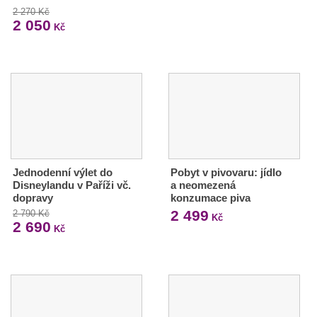
2 270 Kč
2 050
Kč
Jednodenní výlet do
Pobyt v pivovaru: jídlo
Disneylandu v Paříži vč.
a neomezená
dopravy
konzumace piva
2 499
2 790 Kč
Kč
2 690
Kč