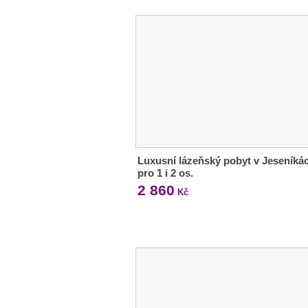
Luxusní lázeňský pobyt v Jeseníká
pro 1 i 2 os.
2 860
Kč