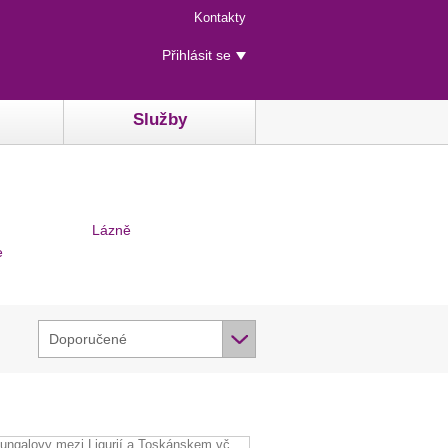
Menu
Kontakty
rychlého
Uživatelské
přístupu
Přihlásit se
menu
Služby
Lázně
e
Doporučené