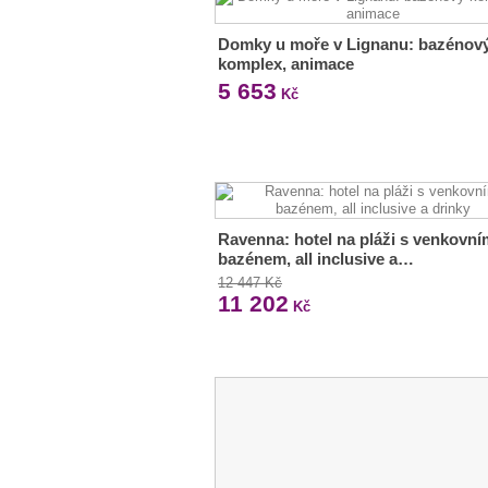
Domky u moře v Lignanu: bazénov
komplex, animace
5 653
Kč
Ravenna: hotel na pláži s venkovní
bazénem, all inclusive a…
12 447 Kč
11 202
Kč