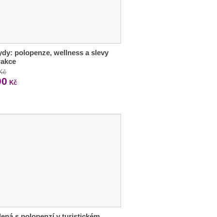
dy: polopenze, wellness a slevy
rakce
 Kč
90
Kč
ená s polopenzí v turistickém