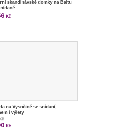
ní skandinávské domky na Baltu
 snídaně
56
Kč
a na Vysočině se snídaní,
em i výlety
 Kč
90
Kč