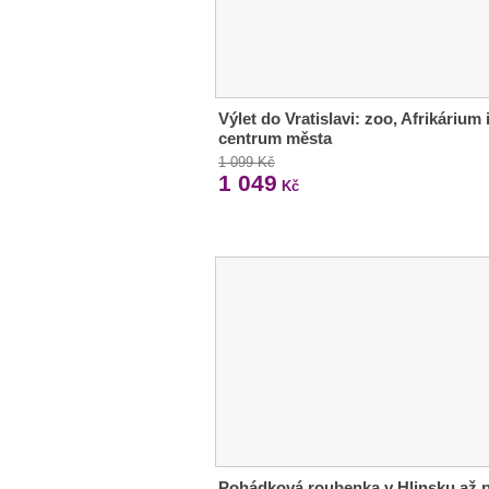
Výlet do Vratislavi: zoo, Afrikárium 
centrum města
1 099 Kč
1 049
Kč
Pohádková roubenka v Hlinsku až 