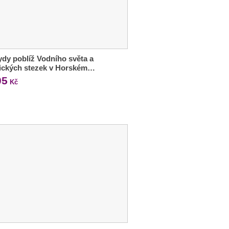
dy poblíž Vodního světa a
tických stezek v Horském…
05
Kč