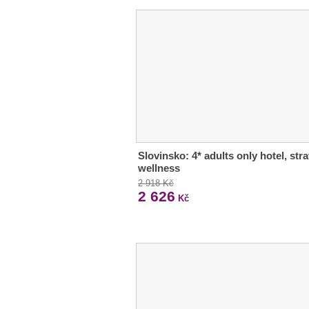
Slovinsko: 4* adults only hotel, stra
wellness
2 918 Kč
2 626
Kč