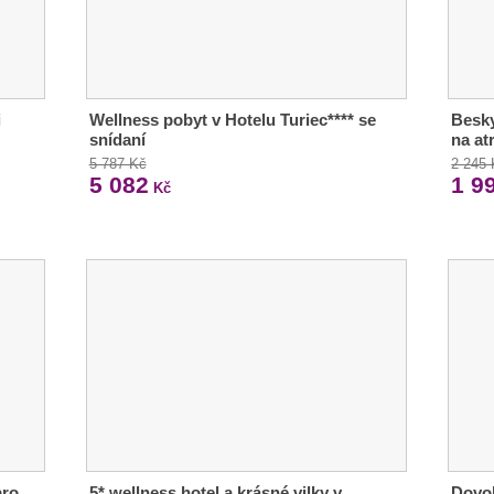
i
Wellness pobyt v Hotelu Turiec**** se
Besky
snídaní
na at
5 787 Kč
2 245
5 082
1 9
Kč
pro
5* wellness hotel a krásné vilky v
Dovol