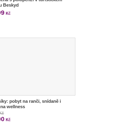
ru Beskyd
99
Kč
íky: pobyt na ranči, snídaně i
 na wellness
 Kč
00
Kč