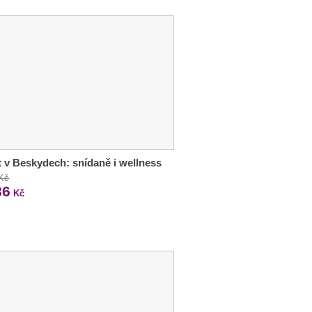
 v Beskydech: snídaně i wellness
 Kč
86
Kč