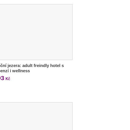
ční jezera: adult freindly hotel s
enzí i wellness
93
Kč