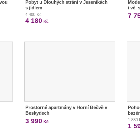
ivou
Pobyt u Dlouhých strání v Jeseníkách
Moder
s jídlem
i vč.
7 7
4 400 Kč
4 180
Kč
Prostorné apartmány v Horní Bečvě v
Pohod
Beskydech
bazén
3 990
1 830
Kč
1 5