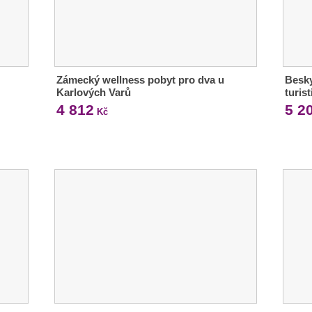
Zámecký wellness pobyt pro dva u
Besky
Karlových Varů
turis
4 812
5 2
Kč