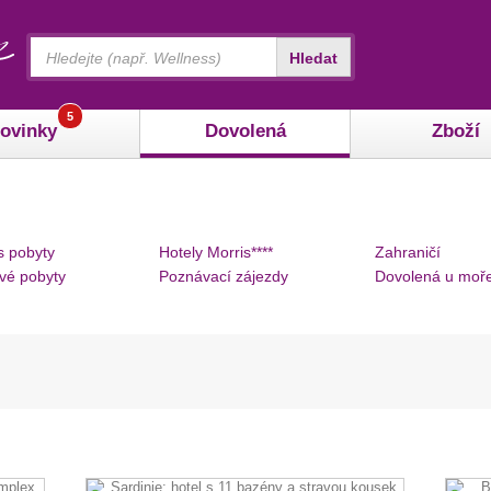
Vyhledávání
Hledat
5
ovinky
Dovolená
Zboží
s pobyty
Hotely Morris****
Zahraničí
vé pobyty
Poznávací zájezdy
Dovolená u moř