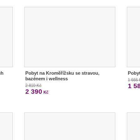
ch
Pobyt na Kroměřížsku se stravou,
Pobyt
bazénem i wellness
1 666
1 5
2 810 Kč
2 390
Kč