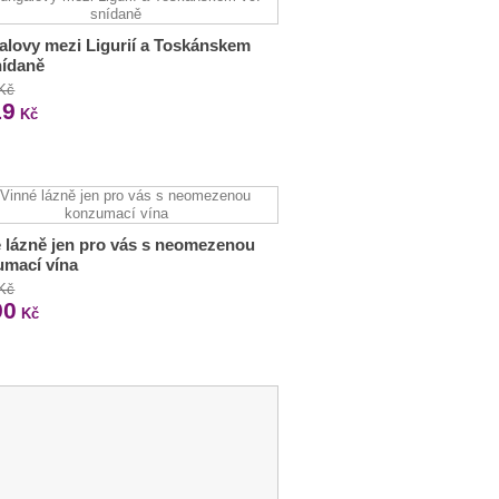
lovy mezi Ligurií a Toskánskem
nídaně
 Kč
19
Kč
 lázně jen pro vás s neomezenou
umací vína
 Kč
90
Kč