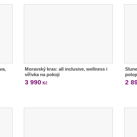
va,
Moravský kras: all inclusive, wellness i
Slune
vířivka na pokoji
polop
3 990
2 8
Kč