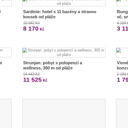
ý
Sardinie: hotel s 11 bazény a stravou
Bunga
kousek od pláže
vč. s
10 942 Kč
4 158
8 170
3 1
Kč
m
Strunjan: pobyt s polopenzí a
Vinné
wellness, 300 m od pláže
konz
14 443 Kč
2 180
11 525
1 7
Kč