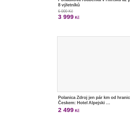
8 výletníků
6 000 Kč
3 999
Kč
Polanica Zdroj jen pár km od hranic
Českem: Hotel Alpejski …
2 499
Kč