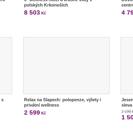
polských Krkonoších
cent
8 503
4 7
Kč
 s
Relax na Slapech: polopenze, výlety i
Jesen
privátní wellness
sleva
2 599
2 190
Kč
1 5